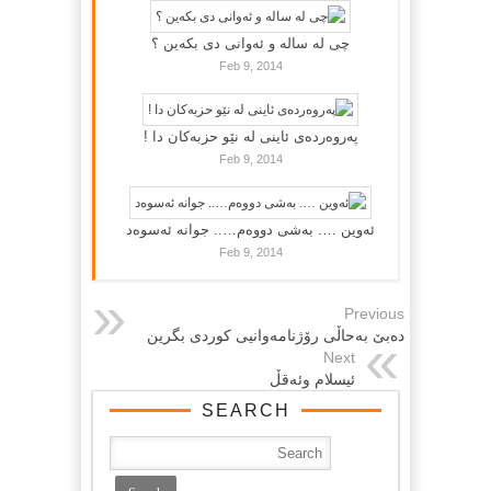
چی لە سالە و ئەوانی دی بكەین ؟
Feb 9, 2014
پەروەردەی ئاینی لە نێو حزبەکان دا !
Feb 9, 2014
ئەوین …. بەشی دووەم….. جوانە ئەسوەد
Feb 9, 2014
Previous
ده‌بێ به‌حاڵی رۆژنامه‌وانیی کوردی بگرین
Next
ئیسلام وئه‌قڵ
SEARCH