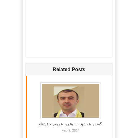
Related Posts
گه‌نده‌ عه‌شق … هێمن عومه‌ر خۆشناو
Feb 9, 2014