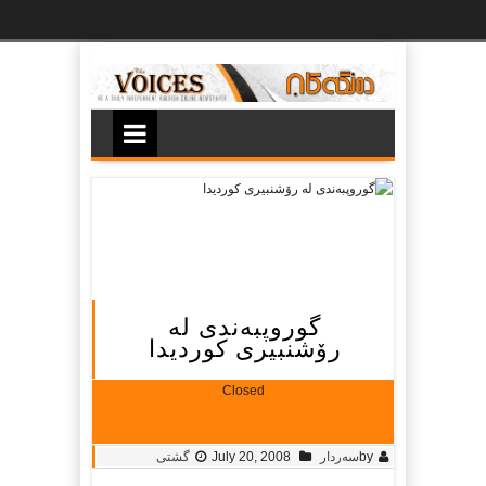
Ski
t
th
conten
گوروپبەندى لە
رۆشنبیرى كوردیدا
Closed
by
سه‌ردار
July 20, 2008
گشتی