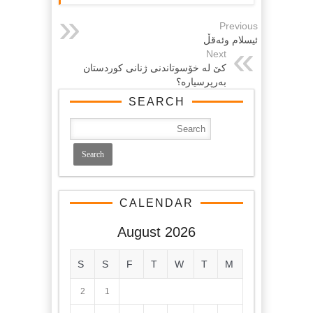
Previous
ئیسلام وئه‌قڵ
Next
كێ لە خۆسوتاندنی ژنانی كوردستان
بەرپرسیارە؟
SEARCH
CALENDAR
August 2026
S
S
F
T
W
T
M
2
1