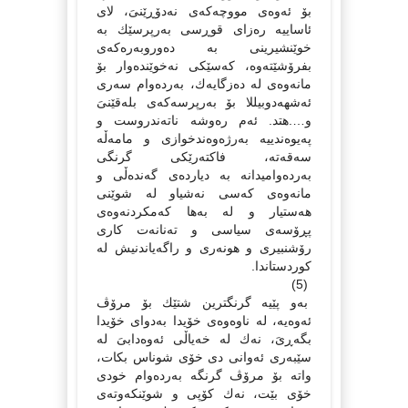
بۆ ئەوەى مووچەكەى نەدۆڕێنىَ، لاى
ئاساییە رەزاى قوڕسى بەرپرسێك بە
خوێنشیرینى بە دەوروبەرەكەى
بفرۆشێتەوە، كەسێكى نەخوێندەوار بۆ
مانەوەى لە دەزگایەك، بەردەوام سەرى
ئەشهەدوبیللا بۆ بەرپرسەكەى بلەقێنىَ
و….هتد. ئەم رەوشە ناتەندروست و
پەیوەندییە بەرژەوەندخوازى و مامەڵە
سەقەتە، فاكتەرێكى گرنگى
بەردەوامیدانە بە دیاردەى گەندەڵى و
مانەوەى كەسى نەشیاو لە شوێنى
هەستیار و لە بەها كەمكردنەوەى
پڕۆسەى سیاسى و تەنانەت كارى
رۆشنبیرى و هونەرى و راگەیاندنیش لە
كوردستاندا.
(5)
بەو پێیە گرنگترین شتێك بۆ مرۆڤ
ئەوەیە، لە ناوەوەى خۆیدا بەدواى خۆیدا
بگەڕىَ، نەك لە خەیاڵى ئەوەدابىَ لە
سێبەرى ئەوانى دى خۆى شوناس بكات،
واتە بۆ مرۆڤ گرنگە بەردەوام خودى
خۆى بێت، نەك كۆپى و شوێنكەوتەى