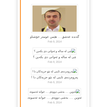
گه‌نده‌ عه‌شق … هێمن عومه‌ر خۆشناو
Feb 9, 2014
چی لە سالە و ئەوانی دی بكەین ؟
Feb 9, 2014
پەروەردەی ئاینی لە نێو حزبەکان دا !
Feb 9, 2014
ئەوین …. بەشی دووەم….. جوانە ئەسوەد
Feb 9, 2014