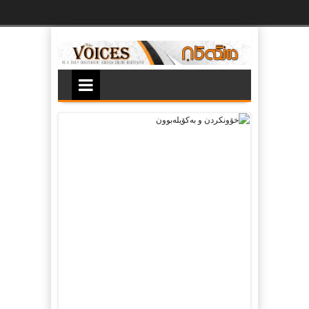
Ski
t
th
conten