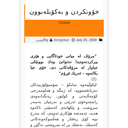
خۆونكردن و بەكۆیلەبوون
Closed
July 20, 2008
dengekan
by
گشتی
"مرۆڤ لە میانى خودئاگایى و هێزى
بیركردنەوەیدا دەتوانىَ وەك بوونێكى
جیاواز لە مرۆڤەكانى دى، خۆى جیا
بكاتەوە – ئەریك فڕۆم"
(1)
لێكۆڵینەوە سایكۆ – سۆسیۆلۆژییەكان
دەریانخستووە، كە ژینگە و هەلومەرجى
كۆمەڵایەتى و كولتور، رەنگدانەوەى
راستەوخۆى ئەرێنى و نەرێنیان بەسەر
سروشت و پێكهاتەى كەسێتى تاكەوە
هەیە، ئەمەشە هۆكارى ئەوەى، كە مەرج
نییە كۆى رەفتار و هەڵسوكەوتەكانى
كەسێك، بەشێك بن لە سروشتى نەگۆڕ و