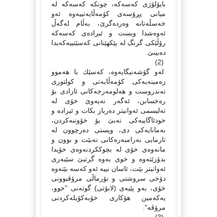
بایۆلۆژى كەسەكە، چونكە كەسەكە لە
میانى پڕۆسەى كۆمەڵایەتییەوە ئەو
خەسڵەتانە وەردەگرىَ، بەڵام لەگەڵ
ئەوەشدا ویست و ئیرادەى كەسەكە
رۆڵێكى گرنگ لە پێكهێنانى كەسێتییەكەیدا
دەبینىَ.
(2)
لەو گۆشەنیگایەوە، كەسێك با هەموو
زەمینەیەكى كۆمەڵایەتى و كولتورى
تەندروست و هەلومەرجەكانى ئازادى بۆ
رەخسابن، ئەگەر نەیەوىَ خۆى لە
تەلیسمى ئەوانیتر دەرباز بكات و ئیرادە و
خودئاگاییەكى نەبىَ بۆ خۆوننەكردن،
بەمانایەكى دى، ویستى دەرچوون لە
تارمایى بەرامبەرەكانى نەبێت و بوون و
مانەوەى خۆى لە بچوككردنەوەى خۆیدا
بدۆزێتەوە و خوى بەوە گرتبىَ سێبەرى
ئەوانیتر بێت، ئاسان نییە ئەو كەسە بێتەوە
دۆخى سروشتى و نۆرماڵى مرۆڤبوونى
خۆى، بەو پێیەى (لابۆتى) گوتەنى "خوو،
یەكەمین هۆكارى خۆبەكۆیلەكردنى
مرۆڤە".