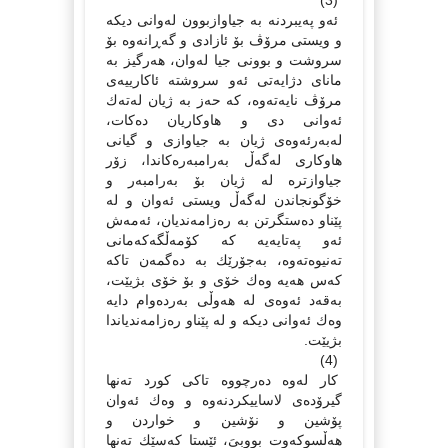
(3)
ئەو پەیبردنە بە جیاوازبوون لەوانى دیكە
و ویستى مرۆڤ بۆ ئازادى و گەڕانەوە بۆ
سروشت و بوونى جیا لەوان، هەرگیز بە
ماناى دژایەتى ئەو سروشتە ئاكارییەى
مرۆڤ نایەتەوە، كە حەز بە ژیان لەتەك
ئەوانى دى و هاوكاریان دەكات،
لەبەرئەوەى ژیان بە جیاوازى و گیانى
هاوكارى لەگەڵ بەرامبەرەكاندا، زۆر
جیاوازترە لە ژیان بۆ بەرامبەر و
خۆگونجاندن لەگەڵ ویستى ئەوان و لە
پێناو دەستگرتن بە رەزامەندیان، ئەمەش
ئەو پەتایەیە كە كۆمەڵگەكەمانى
تەنیوەتەوە، بەجۆرێك بە دەگمەن تاكە
كەس هەیە وەك خۆى و بۆ خۆى بژیێت،
بەقەد ئەوەى لە هەوڵى بەردەوام دایە
وەك ئەوانى دیكە و لە پێناو رەزامەندیاندا
بژیێت.
(4)
كار لەوە دەرچووە تاكى كورد تەنها
گیرۆدەى لاساییكردنەوە و وەك ئەوان
پۆشین و نۆشین و خواردن و
هەڵسوكەوت بووبىَ، ئێستا كەسێك تەنها