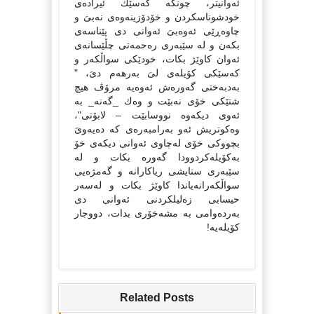
ئەوانیتر، چونكە كەسێك ئیرادەى
خودشوناسكردن و خۆدۆزینەوەى نەبىَ و
چاوەڕێى ئەوەبىَ ئەوانى دى پێناسەى
بكەن و لە سێبەرى رەحمەتى چڵێسانەى
ئەوان كاوێژ بكات، خودێكى سواڵكەر و
كەسێكى كۆیلەى لىَ بەرهەم دىَ، "
بەدبەختى گەورەش ئەوەیە مرۆڤ هیچ
شتێكى خۆى نەبێت و وەك _گەنە_ بە
ئەوى دیكەوە نووسابێت – لابۆتى"،
وەكوتریش ئەو بەرامبەرەى كە دەیەوىَ
بچووكى خۆى لەچاوى ئەوانى دیكەى خۆ
بەكۆیلەكردوودا گەورە بكات و لە
سێبەرى ستایشى ریاكارانە و گەمژەیى
سواڵكەرانەیاندا كاوێژ بكات و لەسەر
حیسابى زەلیلكردنى ئەوانى دى
بەردەوامى بە مشەخۆرى بدات، دووجار
كۆیلەیە!
Related Posts