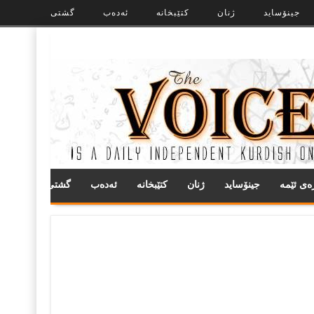
جینۆساید
ژنان
کتێبخانە
ئەدەب
گشتی
ره‌ی ئێمه
جینۆساید
ژنان
کتێبخانە
ئەدەب
گشتی