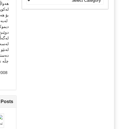
هه‌واڵ
جۆراو
له‌کور
جۆرەکان
بۆ هه‌ن
له‌به‌
دیموک
دوێنێ 
له‌گه‌ڵ
له‌سه‌
له‌نێو 
ده‌ستی
چڵه‌ ن
23/7/2008
 Posts