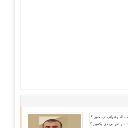
لە و ئەوانی دی بكەین ؟