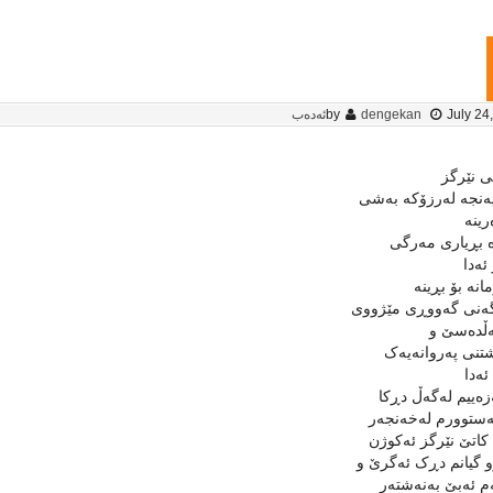
July 24
dengekan
by
ئەدەب
 نێرگز
‌نجه‌ له‌رزۆکه‌ به‌شی
رینه‌
‌ بڕیاری مه‌رگی
ه‌دا
انه‌ بۆ بڕینه‌
ه‌نی گه‌ووڕی مێژووی
ڵده‌سێ و
تنی په‌روانه‌یه‌ک
ئه‌دا
ه‌ییم له‌گه‌ڵ دڕکا
ستوورم له‌خه‌نجه‌ر
کاتێ نێرگز ئه‌کوژن
 گیانم دڕک ئه‌گرێ و
م ئه‌بێ به‌نه‌شته‌ر