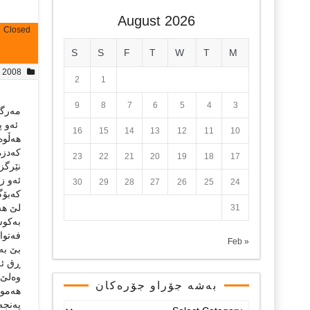
August 2026
Closed
S
S
F
T
W
T
M
, 2008
2
1
9
8
7
6
5
4
3
مه‌رگی
ئه‌و په
16
15
14
13
12
11
10
هه‌ڵوه‌
که‌دزه
23
22
21
20
19
18
17
نێرگز ئ
ئه‌و زم
30
29
28
27
26
25
24
که‌بۆگ
لێ هه‌
31
به‌کوش
فه‌توا 
« Feb
بێ به‌ز
ڕق ئه‌
وه‌لێ 
بەشە جۆراو جۆرەکان
هه‌موو
په‌نجه‌
بەشە