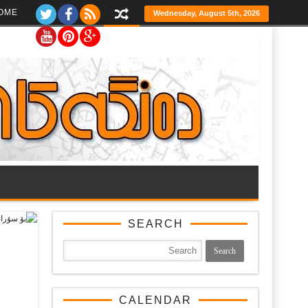
Ski
OME
Wednesday, August 5th, 2026
t
th
conten
SEARCH
CALENDAR