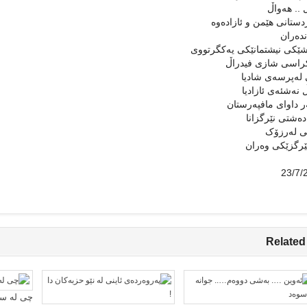
 .. هه‌واڵ
دستانی هێمن و ئازاده‌وه‌
ده‌ران
شێکی نیشتمانێکی یه‌کگرتووی
راسی شازی فیدراڵ
له‌پرسه‌ی شادیا
 نه‌شئه‌ی ئازادیا
ر داوای مافپه‌رستان
ده‌شتی نێرگزانا
 له‌رزۆک
ێرگزێکی وه‌ران
Related
چی لە سا