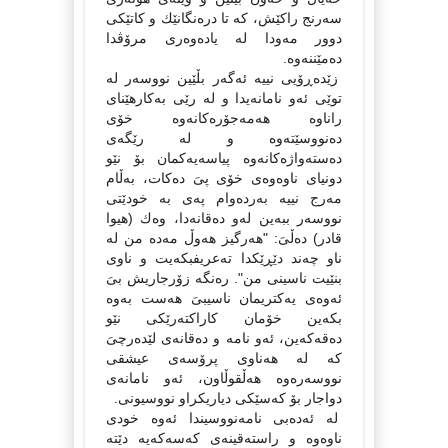
سەرنج راكێش، كە تا درەنگانێك و كاتێكى
دوور مەودا لە یادەوەرى مرۆڤدا
دەمێننەوە.
زێدەڕۆیى نییە ئەگەر بڵێین نووسەر لە
توێى ئەو نامانەیدا و لە رێى بەكارهێناى
راناوە هەمەجۆرەكانەوە خۆى
دەنووسێتەوە و لە رێگەى
دەستەواژەكانەوە پیاسەیەكمان بۆ نێو
دونیاى ناوەوەى خۆى پىَ دەكات، بەڵام
مەرج نییە بەردەوام پەى بە خودێتى
نووسەر ببەین لەو دەقانەدا، وەك (هیوا
قادر) دەڵىَ: "هەرگیز هەوڵ مەدە من لە
ناو چەند دێڕێكدا تەعریفبكەیت و ناوى
بنێیت ناسینى من". رەنگە زۆرجاریش بىَ
ئەوەى یەكتریمان ناسیبىَ هەست بەوە
بكەین خۆمان كاراكتەرێكى نێو
دەقەكەین، ئەو نامە و دەقانەى لێدەرچىَ
كە لە هەناوى پرۆسەى عیشقى
نووسەرەوە هەڵقوڵاون، ئەو نامانەى
دواجار بۆ كەسێكى دیاریكراو نووسیونى.
لە ئەدەبى نامەنووسیندا ئەوە خودى
ناوەوە و راستەقینەى كەسەكەیە دێتە