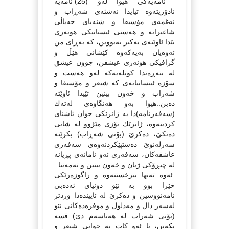
نامەیەكى هیوا لەو (25) نامەیە
نادۆزیتەوە تیایدا نەشئەى شەڕاب و
نەغمەى مۆسیقا و شنەباى خەیاڵى
شاعیرانە و هەستى ئیستاتیكى هونەرى
تێدا ئاوێتەى یەكتر نەبووبن، كە بەڕاى من
ئەوەیان بەیەكەوە كێشانى هێڵ و
گرافیكى هونەرى عیشقن، چوون عیشق
لە بنەڕەتدا كوتلەیەكە لەو هەست و
سۆزە ئینسانیانەى كە شیعر و مۆسیقا و
شەراب و خەون بینین تێیدا ئاوێتە
دەبن..هیوا بەو هەنگاوەى لەتەك
(سەفەرنامە)دا بە ژانرێكى جوان ئاشناى
كردینەوە، ژانرێك تۆزى مێژوو لە شانى
دەتكىَ، دەكرىَ (بۆنى شەڕاب) بكرێتە
سەرلەنوىَ دەستپێكردنەوەى سەفەرى
عاشقەكان، سەفەرى ئەو نامانەى پڕیانە
لە چیڕۆكى ژیان و خەون بینین و تەمەننا.
ئەوە تەنها بیرخستنەوە و راگوزەرێكى
خێرا بوو بە نێو دونیاى ئەدەبى
نامەنووسین و دەكرىَ لە ئاییندەدا وردتر
لەسەر دال و مەدلول و موفرەدەكانى نێو
(بۆنى شەراب لە هەناسەم دىَ) قسە
بكەین، تا ئەو كات بە جوانى شیعر و