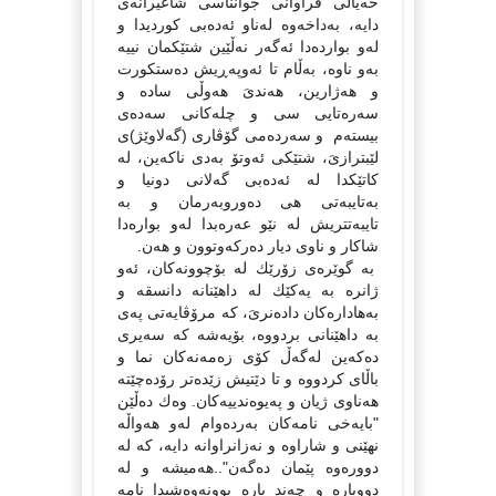
خەیاڵى فراوانى جوانناسى شاعیرانەى
دایە، بەداخەوە لەناو ئەدەبى كوردیدا و
لەو بواردەدا ئەگەر نەڵێین شتێكمان نییە
بەو ناوە، بەڵام تا ئەوپەڕیش دەستكورت
و هەژارین، هەندىَ هەوڵى سادە و
سەرەتایى سى و چلەكانى سەدەى
بیستەم و سەردەمى گۆڤارى (گەلاوێژ)ى
لێبترازىَ، شتێكى ئەوتۆ بەدى ناكەین، لە
كاتێكدا لە ئەدەبى گەلانى دونیا و
بەتایبەتى هى دەوروبەرمان و بە
تایبەتتریش لە نێو عەرەبدا لەو بوارەدا
شاكار و ناوى دیار دەركەوتوون و هەن.
بە گوێرەى زۆرێك لە بۆچوونەكان، ئەو
ژانرە بە یەكێك لە داهێنانە دانسقە و
بەهادارەكان دادەنرىَ، كە مرۆڤایەتى پەى
بە داهێنانى بردووە، بۆیەشە كە سەیرى
دەكەین لەگەڵ كۆى زەمەنەكان نما و
باڵاى كردووە و تا دێتیش زێدەتر رۆدەچێتە
هەناوى ژیان و پەیوەندییەكان. وەك دەڵێن
"بایەخى نامەكان بەردەوام لەو هەواڵە
نهێنى و شاراوە و نەزانراوانە دایە، كە لە
دوورەوە پێمان دەگەن"..هەمیشە و لە
دووبارە و چەند بارە بوونەوەشیدا نامە