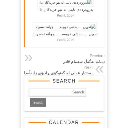
پەروەردەی ئاینی لە نێو حزبەکان دا !
Feb 9, 2014
ئەوین …. بەشی دووەم….. جوانە ئەسوەد
Feb 9, 2014
Previous
دیمانه‌ له‌گه‌ڵ شه‌مام قادر
Next
به‌ختیار عه‌لی له‌ گفتوگۆی ڕادیۆی زایه‌ڵه‌دا
SEARCH
CALENDAR