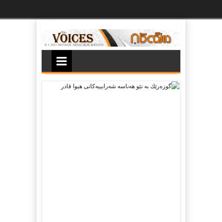
Ski
t
th
conten