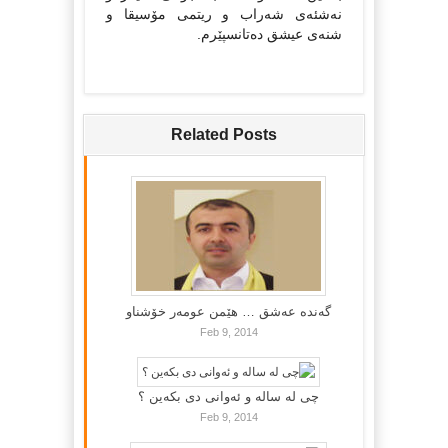
نەشئەى شەراب و ریتمى مۆسیقا و
شنەى عیشق دەتانسپێرم.
Related Posts
گه‌نده‌ عه‌شق … هێمن عومه‌ر خۆشناو
Feb 9, 2014
چی لە سالە و ئەوانی دی بكەین ؟
Feb 9, 2014