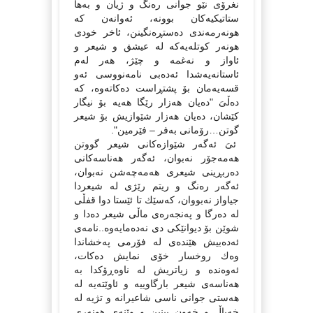
نغرۆى نێو جوانى رەنگ و ژیان و بەها
ستاتیكیەكان بوونە، ئەوانەن كە
هونەرمەندى دەستڕەنگینن، ئاخر خودى
هونەر كوتلەیەكە لە عیشق و شیعر و
ئاواز و نەغمە و چێژ، هەر لەم
ئاستانەیەشدا ئەدەبى نامەنووسى ئەو
قسەیەمان بۆ پشتڕاست دەكاتەوە، كە
دەڵىَ "دەیان هەزار رێگا هەیە بۆ نیگار
كێشان، دەیان هەزار شێوازیش بۆ شیعر
گوتن…رۆمانى بەفر – فێرمین".
ئىَ ئەگەر شێوازەكانى شیعر گووتن
هەمەجۆر نەبوان، ئەگەر هەناسەكانى
دەربڕینى شیعرى هەمەچەشن نەبوان،
ئەگەر رەنگ و ریتم رێژى لە شیعردا
جیاواز نەبووان، كەسێك تا ئێستا دوا قفڵى
لە دەرگا و پەنجەرەى ماڵى شیعر دەدا و
شوێن بۆ دیوانێكى دى نەدەمایەوە..نامەى
ئەدەبیش هێندەى لە فۆرمى پەخشاندا
وەك روخسار خۆى نمایش دەكات،
ئەوەندە و زیاتریش لە ناوەڕۆكدا بە
هەناسەى شیعر بارگاوییە و ئاوێتەیە لە
هەستى جوانى ناسى شاعیرانە و تژیە لە
خەیاڵ و خەون بینین و وێنەى هونەرى