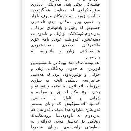
نهێنییەكى نوێى پێیە، هەواڵێكى نادیارى
سۆراخكراوى لە هەناویدا هەڵگرتووە،
تەنانەت زۆرێك لە نامەكان مرۆڤ ناچار
بە خەون بینین دەكەن، ئیدى ئامادەیى
خەونیش لە زەین و یادەوەرى مرۆڤدا،
بەردەوام ئومێدێكى بۆ ژیان و مانەوە پىَ
دەبەخشن، كەوابێت خودى نامە خۆى
فاكتەرێكى دیكەى بەخشینەوەى
هەناسەكانى ژیان و مانەوەیە بە
بەرامبەر.
هەمیشە دەقە ئەدەبییەكانى نامەنووسین
لێوڕێژن لە خەونى رەنگاڵەیى ژیان و
جوانى و نوێبوونەوە، پڕن لە هەستى
شاعیرانەى ناسكى ئاوێتە بە سۆزى
مرۆییانە، لێوانلێون لە نەغمە و نەشئە و
ریتم، ئاوێتەیەكن لە بۆن و بەرامە و
جوانى و ئاواز و مەستى،
كەسێك..قەڵەمێكیش، كە تواناى بەسەر
ئەو هێزە شاراوەیەدا بشكىَ، ئەوانەن كە
بەردەوام لە ناوەوەیاندا تروسكاییەك
روناكى بۆ عەشق هەیە، ئەوانەن لە
خەڵوەتى زاهیدانەى دونیاى شیعردا