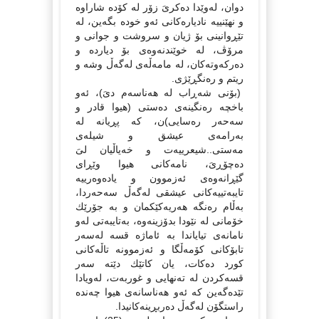
دوان، لەوێدا دەكرىَ زۆر لە كۆدە شاراوە
و نهێنییە نادیارەكانى ئەو خودە بگەین، لە
تێڕوانینى بۆ ژیان و سروشت و جوانى و
مرۆڤ، لە خوێندنەوەى بۆ دیاردە و
دەركەوتەكان، لە مامەڵەى لەگەڵ وشە و
ریتم و رەنگڕێژى.
(بۆنى شەڕاب لە هەناسەم دىَ)، ئەو
باخچە رەنگینەى دەستى (هیوا قادر و
سەحەر رەسایى)ن، كە پڕیانە لە
بەرامەى عیشق و شیلەى
مەستى..شیعرییەت و خەیاڵیان لىَ
دەچۆڕىَ، نامەكانى هیوا وێڕاى
گێڕانەوەى ئەزموون و یادەوەرییە
تایبەتییەكانى عیشقى لەگەڵ سەحەردا،
بەڵام رەنگە هەریەكێكمان و بە جۆرێك
خۆمانى لە نێودا بدۆزینەوە، بەتایبەتى لەو
نامانەى تیایاندا بە ئاماژە قسە لەسەر
تابۆكانى كۆمەڵگا و ئەزموونە تاڵەكانى
كورد دەكات، یان كاتێك دێتە سەر
قسەكردن لە تەنهایى و غوربەت، لەویادا
تێدەگەین كە ئەو هەناسانەى هیوا چەندە
راستگۆن لەگەڵ دەربڕینەكانیدا.