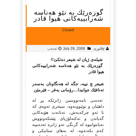
گوزەرێك بە نێو هەناسە
شەرابییەكانى هیوا قادر
Closed
by
نوری
July 28, 2008
ئەدەب
شیلەى ژیان لە شیعر دەتكىَ!!
گوزەرێك بە نێو هەناسە شەرابییەكانى
هیوا قادر
شیعر چ نییە، جگە لە هەنگاونان بەسەر
تەنافێك جوانیدا…رۆمانى بەفر – فێرمێن
ئەدەبى نامەنووسین ژانرێكە پڕ لە
داهێنان و نوێبوونەوە، سیحرى ئەوەى كە
تا ئەو چركەیەش، تەنانەت هۆیەكانى
گەیاندن و تەكنەلۆژیاى پێشكەوتووش
نەیانتوانیوە لە گرنگى ئەو ژانرە ئەدەبییە
كەم بكەنەوە، لە بەهاى ستاتیكى و