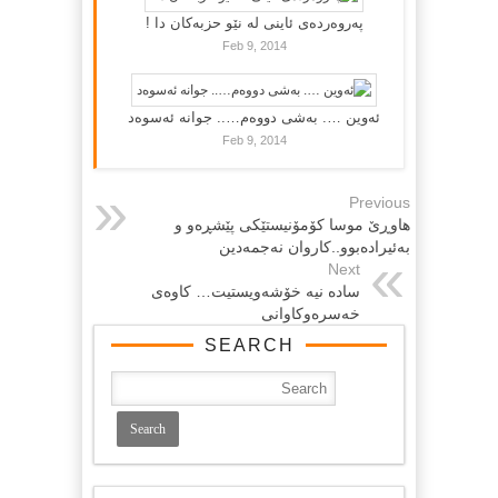
پەروەردەی ئاینی لە نێو حزبەکان دا !
Feb 9, 2014
ئەوین …. بەشی دووەم….. جوانە ئەسوەد
Feb 9, 2014
Previous
هاوڕێ موسا کۆمۆنیستێکى پێشڕەو و
بەئیرادەبوو..کاروان نەجمەدین
Next
سادە نیە خۆشەویستیت… کاوەى
خەسرەوکاوانى
SEARCH