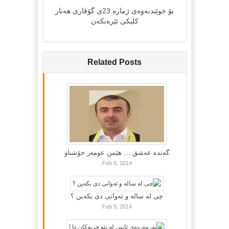
ب
ۆ خوێندنه‌وه‌ی ژماره‌ 23ی گۆڤاری هه‌نار
کلیکی ئێره‌بکه‌ن
Related Posts
گه‌نده‌ عه‌شق … هێمن عومه‌ر خۆشناو
Feb 9, 2014
چی لە سالە و ئەوانی دی بكەین ؟
Feb 9, 2014