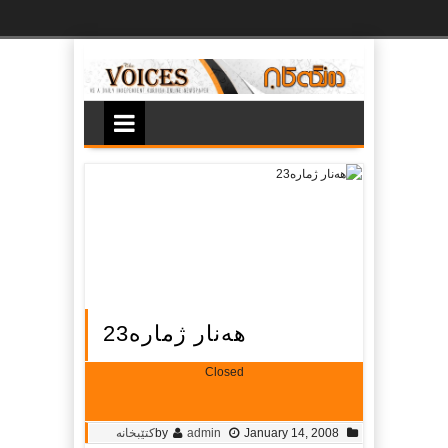
Ski
t
th
conten
هه‌نار ژماره‌23
Closed
January 14, 2008
admin
by
کتێبخانە