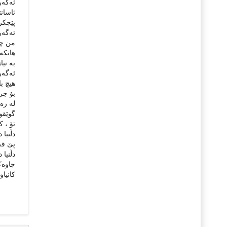
ئه‌گه‌ر
ئاسان
پێچکرد
ئه‌گه‌ر
من چیم
هانکه‌
به‌ نیا
ئه‌گه‌ر
هیچ باڵ
بۆ جریو
له‌ زه
گوێقوڵ
تۆ ، که
دڵنیا د
پێ قه‌
دڵنیا د
چاوه‌ک
کانیاو