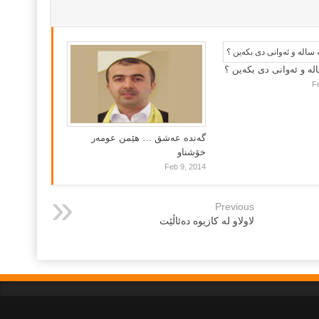
لە و ئەوانی دی بكەین ؟
F
گه‌نده‌ عه‌شق … هێمن عومه‌ر
خۆشناو
Feb 9, 2014
Previous
لاولاو له‌ كازیوه‌ ده‌ئاڵێت