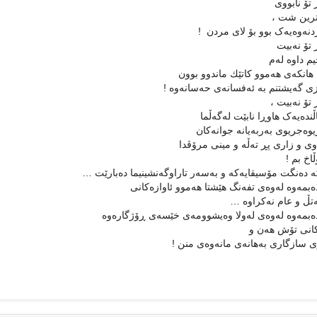
 تۆ نابووی
ترین شت ،
نه‌وه‌یه‌ک بوو بۆ لای مردن !
 تۆ نه‌بیت
 داوه‌ له‌م
 هانکه‌ی هه‌موو کاتێك ماندوو بوون
زی گه‌یشتنم به‌ ئه‌فسانه‌ی حه‌سانه‌وه‌ !
 تۆ نه‌بیت ،
نده‌یه‌ک هاوڕا نابێت له‌گه‌ڵما
ه‌جریوی به‌ربه‌یانه‌ جوانه‌کان
‌وی و زاری پڕ ته‌ڵه‌ و مینی مرۆڤدا
اخ بم !
‌ ده‌نگت مۆسیقایه‌که‌ و به‌سه‌ر تاراوگه‌نشینیما ده‌بارێت …
ه‌بمه‌وه‌ له‌وه‌ی تفه‌نگ هێشتا هه‌موو ئاوازه‌کانی
تڵ و عام نه‌کراوه‌ …
ه‌بمه‌وه‌ له‌وه‌ی له‌ولا وه‌یشوومه‌ی خێسه‌ی ڕۆژگاره‌وه‌
انی تۆش هه‌ن و
ی سازگاری به‌هانه‌ی مانه‌وه‌ی منن !