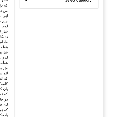
ئاخر ئ
جۆراو
که‌ تۆی
جۆرەکان
من ده‌
لێی بس
چیم دا
له‌م هه
شار له‌
ده‌تکا
مادام 
هه‌ڵه‌ی
شاره‌ ه
له‌م ع
هه‌ڵه‌ی
مێژووم
لێم ببو
که‌ ئێس
کانیه‌
یان کا
که‌ ئه
دواجار 
لێ خوا
که‌چی 
یادمکه