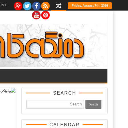
Ski
OME
Friday, August 7th, 2026
t
th
conten
SEARCH
CALENDAR