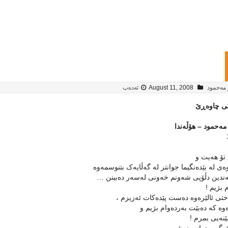
 مەحمود
August 11, 2008
ئەدەب
کی چاوه‌ڕێ
مه‌حمود – هۆڵه‌ندا
تۆ هه‌یت و
ه‌ی له‌ بێده‌نگیما جوانتر له‌ گه‌ڵایه‌ک بتنوسمه‌وه‌
‌ندین دڵۆپی شه‌ونم خه‌ونی له‌سه‌ر ده‌بینن …
 بژیم !
ختی ئالێره‌وه‌ ده‌ست پێده‌کات ئه‌زیزم ،
‌وه‌ که‌ ده‌بێت به‌رده‌وام بژیم و
نه‌یی بمرم !