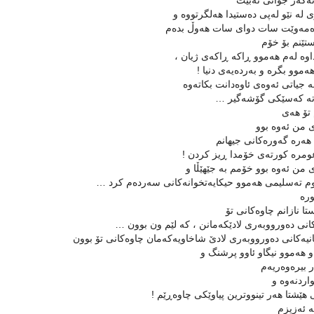
ه‌گه‌ر جوانی نه‌بێت
 له‌ نێو له‌پی ده‌ستیدا هه‌لگرتووه‌ و
مه‌وێت سات دوای سات هه‌وڵ بده‌م
تێنم بۆ خۆم
وه‌ له‌م هه‌موو ڕاکه‌ ڕاکه‌ی ژیان ،
‌موو بگره‌ و به‌رده‌یه‌ی دنیا !
 جیاتی ئه‌وه‌ی ئاوه‌دانت بکاته‌وه‌
ته‌ که‌سێکی گۆشه‌گیر …
تۆ هه‌ی
 من ئه‌وه‌ بوو
ه‌ره‌ گه‌وره‌کانی جیهانم
ومره‌ کورته‌ی خۆمدا ڕیز کردن !
 من ئه‌وه‌ بوو خۆمم به‌ جێهێڵا و
 ته‌سلیمی هه‌موو حیکایه‌تخوانه‌کانی سه‌رده‌م کرد …
ره‌
تا نازانم چاوه‌کانی تۆ
کانی ده‌ورووبه‌ری لادێکه‌مانن ، که‌ لێم ون بوون …
نیه‌کانی ده‌ورووبه‌ری لادێ شاخاویه‌که‌مان چاوه‌کانی تۆ بوون
‌و هه‌موو نیگاو ئاوو پرشنگ و
بیره‌وه‌ریه‌م
ردنه‌وه‌ و
هێشتا هه‌ر تینووترین پیاوێکی چاوه‌ڕێم !
‌ ئه‌زیزم