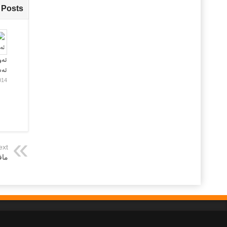
 Posts
ئەو
ئە
014
ext
ماف