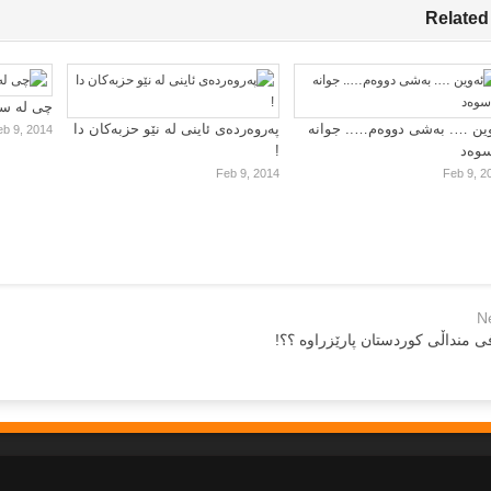
Related
چی لە سا
ین …. بەشی دووەم….. جوانە
پەروەردەی ئاینی لە نێو حزبەکان دا
eb 9, 2014
سوەد
!
Feb 9, 2014
Feb 9, 2
N
ی منداڵی كوردستان پارێزراوە ؟؟!