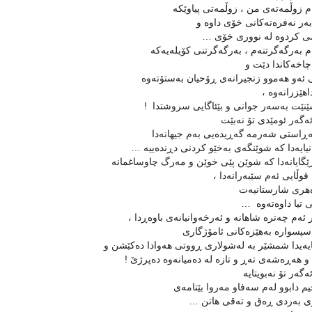
م زوڵمه‌ته‌ی من ، زوڵمه‌تی پیاوێکه‌
‌ر نه‌فره‌ته‌کانی خۆی داوه‌ و
ی کردوه‌ له‌ نووری خۆی …
م به‌رگه‌گرتنه‌م ، به‌رگه‌گرتنی کۆیله‌یه‌که‌
چاخه‌کاندا دێت و
ئه‌و هه‌موو زنجیرانه‌ی ڕۆحیان به‌ستۆته‌وه‌
اهێزرانه‌وه‌ ،
نێت به‌سه‌ر جوانی و بێئاگایی سروشتدا !
ه‌گه‌ر ئومێدی تۆ نه‌بێت
‌ڕاستی شه‌رمه‌ گه‌ڕیده‌یی به‌م جیهانه‌دا
یایه‌دا که‌ شوێنگه‌ی به‌خێو کردنی دڕنده‌ییه …‌
ێگایانه‌دا که‌ شوێن پێی خوێن و مه‌رگ چاوساغمانه‌
قوڵایی ئه‌م سێبه‌رانه‌دا ،
‌هری شارستانیه‌ت
تیا داوه‌ته‌وه‌ …
 ئه‌م چه‌تره‌ ‌شاهانه‌ و ئه‌رخه‌وانیانه‌ی باوه‌ڕدا ،
‌سپسواره‌ به‌هێزه‌کانی ئامۆژگاری
یه‌یدا شمشێر به‌ له‌شولاری ڕووتی هه‌وادا ده‌کێشن و
هه‌ڕه‌شه‌ی ته‌ڕ و تازه‌ له‌ ده‌میانه‌وه‌ ده‌پرژێ !
‌گه‌ر تۆ نه‌بویتایه‌
 دابوو له‌م سه‌فاو مه‌روا بێتامه‌ی
 به‌ردی ڕه‌ق و ته‌قی هاتن …