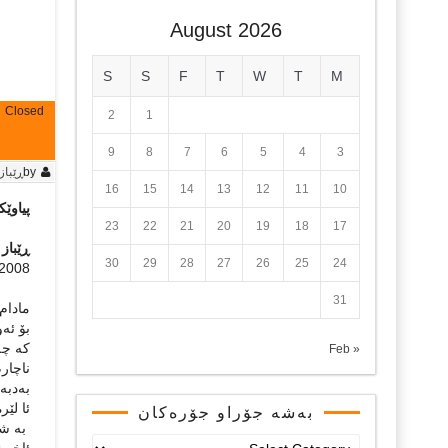
August 2026
S
S
F
T
W
T
M
Closed
2
1
9
8
7
6
5
4
3
by
ڕێباز
16
15
14
13
12
11
10
پیاوێ
23
22
21
20
19
18
17
ڕێباز 
30
29
28
27
26
25
24
2008
31
مادام 
بۆ ئه‌و
که‌ چه
« Feb
ناچارم
به‌دبه‌
ئا لێره
بەشە جۆراو جۆرەکان
به‌ شێ
بەشە