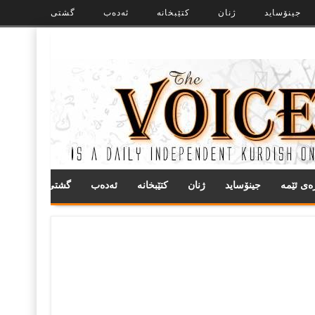
جینۆساید
ژنان
کتێبخانە
ئەدەب
گشتی
ره‌ی ئێمه
جینۆساید
ژنان
کتێبخانە
ئەدەب
گشتی