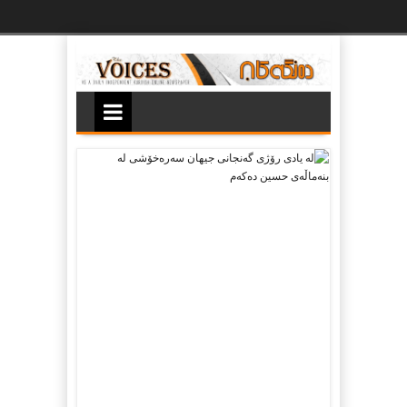
Ski
t
th
conten