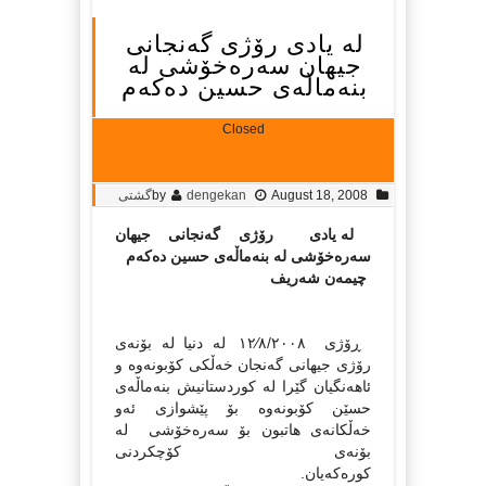
له‌ یادی رۆژی گه‌نجانی
جیهان سه‌ره‌خۆشی له‌
بنه‌ماڵه‌ی حسین ده‌که‌م
Closed
August 18, 2008
dengekan
by
گشتی
له‌ یادی رۆژی گه‌نجانی جیهان
سه‌ره‌خۆشی له‌ بنه‌ماڵه‌ی حسین ده‌که‌م
چیمه‌ن شه‌ریف
ڕۆژی ١٢⁄٨/٢٠٠٨ له‌ دنیا له‌ بۆنه‌ی
رۆژی جیهانی گه‌نجان خه‌ڵکی کۆبونه‌وه‌ و
ئاهه‌نگیان گێرا له‌ کوردستانیش بنه‌ماڵه‌ی
حسێن کۆبونه‌وه‌ بۆ پێشوازی ئه‌و
خه‌ڵکانه‌ی هاتبون بۆ سه‌ره‌خۆشی له‌
بۆنه‌ی کۆچکردنی
کوره‌که‌یان