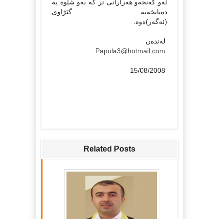
ئه‌و گه‌نجه‌و هه‌زارانی تر که‌ به‌و شێوه یه‌
ده‌یانخه‌نه‌ گێژاوی
(ئه‌گه‌ر)ه‌وه
‌له‌نده‌ن
Papula3@hotmail.com
15/08/2008
Related Posts