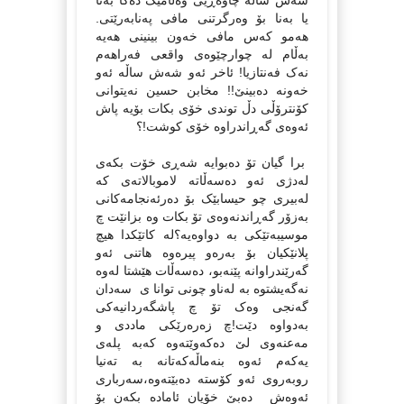
شه‌ش ساڵه‌ چاوه‌ڕێی وه‌ڵامێک ده‌کا ‌به‌ئا
یا به‌نا بۆ وه‌رگرتنی مافی په‌نابه‌رێتی.
هه‌مو که‌س مافی خه‌ون بینینی هه‌یه‌
به‌ڵام له‌ چوارچێوه‌ی واقعی فه‌راهه‌م
نه‌ک فه‌نتازیا! ئاخر ئه‌و شه‌ش ساڵه‌ ئه‌و
خه‌ونه‌ ده‌بینێ!! مخابن حسین نه‌یتوانی
کۆنترۆڵی دڵ توندی خۆی بکات بۆیه‌ پاش
ئه‌وه‌ی گه‌ڕاندراوه‌ خۆی کوشت!؟
برا گیان تۆ ده‌بوایه‌ شه‌ڕی خۆت بکه‌ی
له‌دژی ئه‌و ده‌سه‌ڵاته‌ لاموبالاته‌ی که‌
له‌بیری چو حیسابێک بۆ ده‌رئه‌نجامه‌کانی
به‌زۆر گه‌ڕاندنه‌وه‌ی تۆ بکات وه‌ بزانێت چ
موسیبه‌تێکی به‌ دواوه‌یه؟له‌ کاتێکدا هیچ
پلانێکیان بۆ به‌ره‌و پیره‌وه‌ هاتنی ئه‌و
گه‌رێندراوانه‌ پێنه‌بو، ده‌سه‌ڵات‌ ‌هێشتا له‌وه‌
نه‌گه‌یشتوه‌ به‌ له‌ناو چونی توانا ی سه‌دان
گه‌نجی وه‌ک تۆ چ پاشگه‌ردانیه‌کی
به‌دواوه‌ دێت!چ زه‌ره‌رێکی ماددی و
مه‌عنه‌وی لێ ده‌که‌وێته‌وه‌ که‌به‌ پله‌ی
یه‌که‌م ئه‌وه‌ بنه‌ماڵه‌که‌تانه‌ به‌ ته‌نیا
روبه‌روی ئه‌و کۆسته ‌ده‌بێته‌وه‌،سه‌رباری
ئه‌وه‌ش ده‌بێ خۆیان ئاماده‌ بکه‌ن بۆ