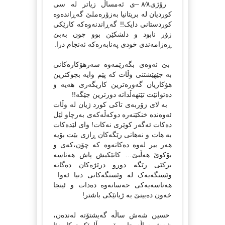
رۆژی٨⁄٨ –ی ئه‌مساڵ زیاتر له‌ سی
کوردیان له‌ بریتانیا به‌زۆره‌ملێ گه‌ڕانده‌وه‌
کوردستانی دایک!! گه‌ڕاندنه‌وه‌که‌ کارێکی
زۆر نابود و دلشکێن بوو چون به‌بێ
ڕه‌زامه‌ندی خودی په‌نابه‌ره‌که‌ ئه‌نجام درا.‌
بێ ئه‌وه‌ی بگه‌رێمه‌وه‌ سه‌رهۆکاره‌کانی
به‌ جێهێشتنی وڵات که‌ پێم وایه‌ بچوکترین
هۆکاریان گه‌وره‌ترین کاریگه‌ری هه‌یه‌ و
ده‌توانێت تێتهه‌ڵداته‌ دورترین جێگه‌!!
به‌ لای زۆربه‌ی تاکی کورد ژیان له‌ وڵات
ئه‌وه‌نده‌ خنکێنه‌ره‌ دوکه‌ڵه‌که‌ی به‌رچاو لێل
ده‌کات ئه‌گه‌ر کوێری نه‌کات! وای لێده‌کات
به‌ هات و نه‌هاتی رێگه‌کان ڕازی بێت بۆیه‌
هه‌ر بیر له‌وه‌ ده‌کاته‌وه‌ که‌ چۆن،که‌ی و
بۆکوێ هه‌ڵبێ… کاتێکیش پاش هه‌ناسه‌
برکێی رێگه‌ دورو درێژه‌کان ده‌گاته‌
وێستگه‌یه‌ک له‌ وێستگه‌کانی دنیا ئه‌وا
هه‌ناسه‌یه‌کی حه‌سانه‌وه‌ ده‌دات و ئینجا
خه‌ون ده‌بینێ به‌ ژیانێکی باشتر!
حسین شه‌ش ساڵه‌ گه‌یشتۆته‌ له‌نده‌ن،