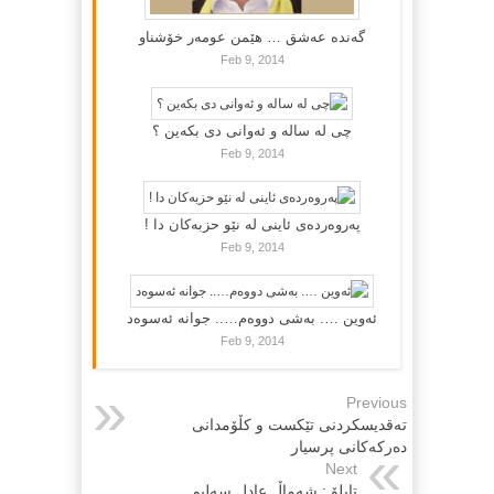
گه‌نده‌ عه‌شق … هێمن عومه‌ر خۆشناو
Feb 9, 2014
چی لە سالە و ئەوانی دی بكەین ؟
Feb 9, 2014
پەروەردەی ئاینی لە نێو حزبەکان دا !
Feb 9, 2014
ئەوین …. بەشی دووەم….. جوانە ئەسوەد
Feb 9, 2014
Previous
تەقدیسكردنى تێكست و كڵۆمدانى
دەركەكانى پرسیار
Next
تابلۆ : شه‌ماڵ عادل سه‌لیم