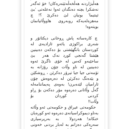
هه‌ڵبژاردنه‌ هه‌ڵخه‌ڵه‌تێنه‌ره‌کان! خۆ ئه‌گه‌ر
نه‌شکرا بچنه‌ ده‌نگدان ئه‌وا نه‌عله‌تی ‘بێ
ئینتیما’ بونیان لێ ده‌کرێ ؟! چ
مه‌هزه‌له‌یه‌که‌ روبه‌روی هاووڵاتیانمان
بویته‌وه‌!
چ کاره‌ساته‌ پاش ڕوخانی دیکتاتۆر و
شه‌ری براکوژی‌ یائه‌و ئازادیه‌ی له‌
کوردستان‌ بانگهێشتی بۆ ده‌که‌ن ده‌بینین
هێشتا گه‌نجی کورد نه‌ک هه‌ر بێ
ساحێبه‌و که‌س له‌ خۆی ناگرێ ئه‌وه‌
ده‌بینین له‌ ناو وڵات چۆن رۆژانه‌ به‌
تۆمه‌تی جیا جیا تیرۆر ده‌کرێن ، ڕوشکێن
و بێده‌نگ ده‌کرێن له ده‌ره‌وه‌ش چۆن
ئارامیان لێده‌برن! به‌وه‌ی په‌یماننامه‌له
گه‌ڵ وڵاتانی ده‌ره‌وه‌ مۆر ده‌که‌ن بۆ ڕاو
کردنی کوردان بۆ
وڵات!!
حکومه‌تی عیراق و حکومه‌تی ئه‌و وڵاته‌
به‌ناو دیموکراسیانه‌ی ده‌ره‌وه‌ ئه‌و کوره‌یان
خنکاند! هه‌ردولا به‌ به‌رپرسیاری
سه‌ره‌کی ده‌زانم به‌ له‌بار بردنی خه‌ونی