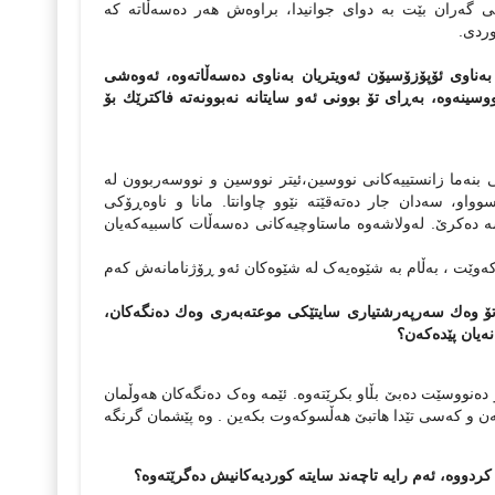
 گه‌ران بێت به‌ دوای جوانیدا، براوه‌ش هه‌ر ده‌سه‌ڵاته‌ که‌
وردی.
 بەناوى ئۆپۆزۆسیۆن ئەویتریان بەناوى دەسەڵاتەوە، ئەوەشى
وسینەوە، بەڕاى تۆ بوونى ئەو سایتانە نەبوونەتە فاكترێك بۆ
ی بنه‌ما زانستییه‌کانی نووسین،ئیتر نووسین و نووسه‌ربوون له‌
واو، سه‌دان جار ده‌ته‌قێته‌ نێوو چاوانتا. مانا و ناوه‌ڕۆکی
 ده‌کرێ. له‌ولاشه‌وه‌ ماستاوچیه‌کانی ده‌سه‌ڵات کاسبیه‌که‌یان
‌وێت ، به‌ڵام به‌ شێوه‌یه‌ک له‌ شێوه‌کان ئه‌و ڕۆژنامانه‌ش که‌م
، تۆ وەك سەرپەرشتیارى سایتێكى موعتەبەرى وەك دەنگەكان،
نەیان پێدەكەن؟
ده‌نووسێت ده‌بێ بڵاو بکرێته‌وه‌. ئێمه‌ وه‌ک ده‌نگه‌کان هه‌وڵمان
ی لایه‌ن و که‌سی تێدا هاتبێ هه‌ڵسوکه‌وت بکه‌ین . وه‌ پێشمان گرنگه‌
 كردووە، ئەم رایە تاچەند سایتە كوردیەكانیش دەگرێتەوە؟