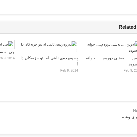
Related
چی لە سا
ین …. بەشی دووەم….. جوانە
پەروەردەی ئاینی لە نێو حزبەکان دا
eb 9, 2014
سوەد
!
Feb 9, 2014
Feb 9, 2
N
ری وشه‌