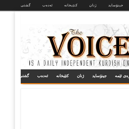
جینۆساید
ژنان
کتێبخانە
ئەدەب
گشتی
ره‌ی ئێمه
جینۆساید
ژنان
کتێبخانە
ئەدەب
گشتی