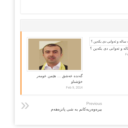
لە و ئەوانی دی بكەین ؟
F
گه‌نده‌ عه‌شق … هێمن عومه‌ر
خۆشناو
Feb 9, 2014
Previous
بیرەوەریەكانم بە شی پانزەهەم