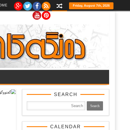
Ski
OME
Friday, August 7th, 2026
t
th
conten
SEARCH
CALENDAR