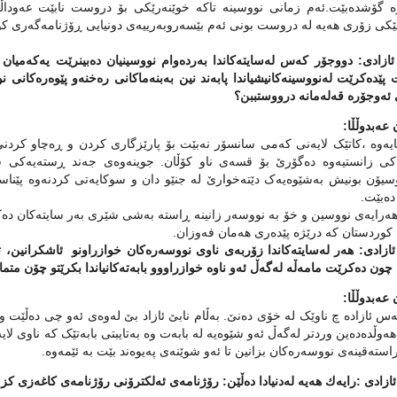
وه‌ گۆشده‌بێت.ئه‌م زمانی نووسینه‌ تاکه‌ خوێنه‌رێکی بۆ دروست نابێت عه‌وداڵی
کی زۆری هه‌یه‌ له‌ دروست بونی ئه‌م بێسه‌روبه‌رییه‌ی دونیایی ڕۆژنامه‌گه‌ری ک
ئازادی: دووجۆر كەس لەسایتەكاندا بەردەوام نووسینیان دەبینرێت یەكەمیان
ێدەكرێت لەنووسینەكانیشیاندا پابەند نین بەبنەماكانى رەخنەو پێوەرەكانى نو
ئەوجۆرە قەلەمانە درووستببن؟
عه‌بدوڵڵا:
یایه‌وه‌ ،کاتێک لایه‌نی که‌می سانسۆر نه‌بێت بۆ پارێزگاری کردن و ڕه‌چاو کردن
ه‌کی زانستیه‌وه‌ ده‌گۆرێ بۆ قسه‌ی ناو کۆڵان. جوینه‌وه‌ی جه‌ند ڕسته‌یه‌کی سو
سیۆن بونیش به‌شێوه‌یه‌ک دێته‌خوارێ له‌ جنێو دان و سوکایه‌تی کردنه‌وه‌ پێناسه‌
ده‌بێت.
ه‌رایه‌ی نووسین و خۆ به‌ نووسه‌ر زانینه‌ ڕاسته‌ به‌شی شێری به‌ر سایته‌کان ده‌که
 کوردستان که‌ درێژه‌ پێده‌ری هه‌مان فه‌وزان.
 ئازادی: هەر لەسایتەكاندا زۆربەى ناوى نووسەرەكان خوازراونو ئاشكرانین
ە چون دەكرێت مامەڵە لەگەڵ ئەو ناوە خوازراووو بابەتەكانیاندا بكرێتو چۆن متما
عه‌بدوڵڵا:
س ئازاده‌ چ ناوێک له‌ خۆی ده‌نێ. به‌ڵام نابێ ئازاد بێ له‌وه‌ی ئه‌و چی ده‌ڵێت و 
هه‌وڵده‌ده‌ین وردتر له‌گه‌ڵ ئه‌و شێوه‌یه‌ له‌ بابه‌ت وه‌ به‌تایبتی بابه‌تێک که‌ ناو
سته‌قینه‌ی نووسه‌ره‌کان بزانین تا ئه‌و شوێنه‌ی په‌یوه‌ند بێت به‌ ئێمه‌وه‌.
 ئازادی :رایەك هەیە لەدنیادا دەڵێن: رۆژنامەى ئەلكترۆنى رۆژنامەى كاغەزى كز