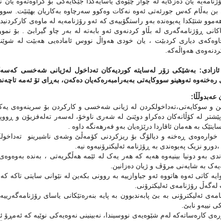
ۆژنامه‌یه‌ یان ده‌زگایه‌ له‌ چوار چێوه‌ی یاسایه‌کدا جێگایه‌کی بۆ کراوه‌ته‌وه یا
بن به‌ڵام که‌س جورئه‌تی ئه‌وه‌ نه‌کات وه‌کوو سه‌رچاوه‌ به‌کاریان بهێنێت. سوود 
‌موو شتێکدا په‌یوه‌نده‌ به‌و راستگۆییه‌ی که‌ ئه‌و رۆژنامه‌یه له ماوه‌ی کارکردنی
کانی ڕۆژنامه‌گه‌ری له‌ بڵاو کردنه‌وی ئه‌و بابه‌ته‌ له‌ به‌ر چاو گیرابێ . بۆ نمو
وه‌که‌ی دیاری کردبێت ، یان خودی هه‌واڵ نووس ئاماده‌یی هه‌بێت له‌ شوێ
نه‌وه‌ی هه‌واڵه‌که‌.
 ئازادی: بەشێكى زۆر لەسایتە كوردیەكان تەداخول لەژیانى شەخسى كەسەكا
 رەخنەوە تەوهینو سووكایەتى بەبەرامبەرەكەیان دەكەن، بەڕاى تۆ ئەمە تاچەن
عه‌بدوڵڵا:
ن و سوکایه‌تی،ته‌داخولکردن له‌ ژیانی شه‌خسی و کارکردن بۆ سرینه‌وه‌ی یه‌کتر فه
 پێشتر له‌ کۆڵانه‌کان ده‌کراو دوێنێ له‌ شه‌ری ناوخۆ، له‌سه‌ر ته‌له‌فزیۆن و ڕووپه
ایتێک به‌ هه‌مان ئاقاردا درێژه‌یان به‌و فه‌رهه‌نگه‌ داوه‌ .
‌ خواره‌وه‌ی ڕه‌خنه‌ و دیالۆگ بۆ ریزکردنی کۆمه‌ڵێ وشه‌ی ناشیرینو ته‌داخولک
دورو نزیک په‌یوه‌ندی به‌ ڕۆژنامه‌ ئه‌لیکترۆنیه‌وه‌ نیه‌.
ندی به‌و دونیا بینیه‌وه‌ هه‌یه‌ که‌ هه‌ر یه‌ک له‌ ئێمه‌ هه‌ڵگریه‌تی ، به‌نده‌ به‌وه‌و
‌یه‌ک به‌ شایه‌نی مرۆڤ و ژیان ده‌زانین.
یه‌ کاتی ئه‌وه‌ هاتووه‌ ئه‌و جیاوازییه‌ به‌ روونی بکه‌ین له‌ نێوانی سایتی تاکه‌
له‌گه‌ڵ رۆژنامه‌ی ئه‌لیکترۆنی.
‌ی ئه‌لیکترۆنی به‌ بێ پابه‌ندبوون به‌ پایه‌ بنه‌ره‌تێکانی یاسای رۆژنامه‌گه‌رییه‌و
کی نییه‌و نابێ.
ی کاره‌ساته‌که له‌م شێوه‌یه‌ی نووسیندا،‌ نه‌بینینی نه‌وه‌یه‌کی نوێیه‌ که‌ ئه‌مڕۆ ئ