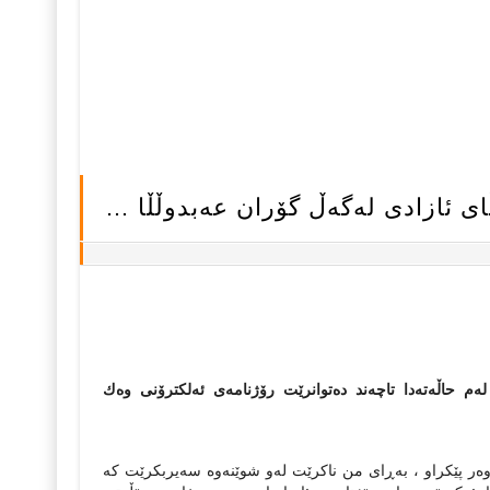
ی ئازادی له‌گه‌ڵ گۆران عه‌بدوڵڵا …
 لەم حاڵەتەدا تاچەند دەتوانرێت رۆژنامەى ئەلكترۆنى وەك
ه‌ر پێکراو ، به‌ڕای من ناکرێت له‌و شوێنه‌وه‌ سه‌یربکرێت که‌