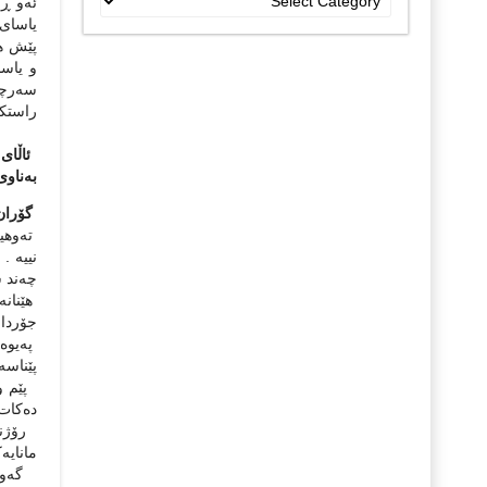
ئه‌و ڕ
جۆراو
یاسای 
جۆرەکان
پێش هه
و یاسا
سه‌رچا
راستکرد
ئاڵای
بەناوى
گۆران 
ته‌وهی
نییه‌ .
چه‌ند س
هێنانه
جۆردا ،
په‌یوه‌
پێناسه
پێم وا
ده‌کات 
رۆژنامه
مانایه‌
گه‌وره‌