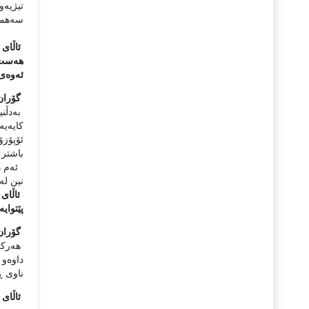
تیژیه‌
سه‌همێ
ئاڵای 
هەست پ
ئەوەى 
گۆران 
به‌دڵن
کایه‌ی
ئۆپۆزۆ
باشتر 
ئه‌م ه
نین له‌
ئاڵای
پێتوای
گۆران 
هه‌رکه‌
داوه‌و 
ناوی ڕا
ئاڵای