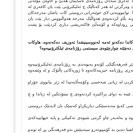
ن نا‌. ئه‌کرێ سه‌دان ڕۆژنامه‌ی ئاسایمان هه‌بێ و خاوه‌ن مۆڵه‌تی
وه‌رگرتن له‌ هه‌ر که‌ناڵێک چ ئه‌لیکترۆنی بێت یان کاغه‌زی له‌
دا‌ ‌ توانیوویه‌تی لای خوێنه‌رانی دروستی کات. پاشان مه‌رجه‌کان
ونه‌ بڵاو کردنه‌وه‌ی هه‌واڵێک مه‌رجه‌ هه‌واڵنووس دیار بێت یان
نی ڕوداوه‌که‌ و کۆمه‌ڵێ فاکته‌ریشی دیاری کردبێت بۆ پشت
ندا دەكەنو ئەمە لەنووسینیشدا تەوزیف دەكەنەوە، هاوكات
د دەچێتە چوارچێوەى سیستمى رۆژنامەى ئیلكترۆنییەوە؟
‌رهه‌نگێکی کۆنه‌و په‌یوه‌ندی به‌ ڕۆژنامه‌ی ئه‌لیکترۆنییه‌وه‌
‌ڕی ڕۆژنامه‌ حیزبیه‌کانه‌وه‌ تا ژوره‌کانی پاڵتۆک و له‌ وێشه‌وه‌
ردن له‌ ژیانی شه‌خسی وکۆمه‌ڵایه‌تیدا له‌ ژێر بیانووی جۆراو
ه‌ی ئێمه‌ به‌ دوای پراکتیزه‌ کردنه‌وه‌ی چ میتۆدێکین له‌ ژیاندا و چ
 که‌سی که‌بۆ مه‌به‌ستێکی دیاریکراو که‌سێک یان لایه‌نێک دروستی
ه و‌ به‌له‌به‌ر چاو گرتنی شیوه‌ی ته‌کنیکی و پایه‌ جیهانییه‌که‌ی
اشنا ده‌بێ به‌ کۆمپیوته‌رو سبه‌ینێش به‌و فه‌رهه‌نگی پڕ له‌ توندو