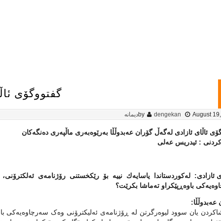
گفتووگۆی ئاڵا
August 19
dengekan
by
دیمانە
ی ئاڵای ئازادی له‌گه‌ڵ گۆران عه‌بدوڵڵا به‌رێوه‌به‌ری ماڵپه‌ری ده‌نگه‌کان
كردنی : ئیدریس عەلى
ای ئازادی: لەكوردستاندا یاسایەك نییە بۆ رێكخستنى رۆژنامەى ئەلكترۆنى،
ەیەكى باوەڕپێكراو تەماشا بكرێت؟
عه‌بدوڵڵا:
اکردن یان سوود لیوه‌رگرتن له‌ ڕۆژنامه‌ی ئه‌لیکترۆنی وه‌ک سه‌رچاوه‌یه‌کی باو