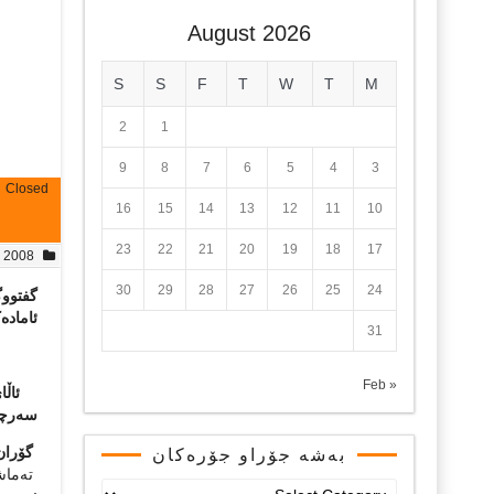
August 2026
S
S
F
T
W
T
M
2
1
9
8
7
6
5
4
3
Closed
16
15
14
13
12
11
10
23
22
21
20
19
18
17
, 2008
30
29
28
27
26
25
24
گفتووگۆ
ئامادە
31
« Feb
ئاڵ
سەرچاو
گۆران 
بەشە جۆراو جۆرەکان
ته‌ماش
بەشە