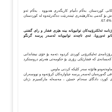
کانی کوردستان. به‌ڵام دڵنیام کاریگه‌ری هه‌بووه‌ . به‌ڵام ئه‌و
ه‌ش بۆ که‌می به‌کارهێنه‌ری ئینته‌رنێت ده‌گه‌رێته‌وه‌ له‌ کوردستان
67.
نامە ئەلكترۆنیەكان توانیویانە ببنە هێزى فشار و راى گشتى
انو ئەوروپا، ئەى تاچەند توانیویانە لەسەر پرسە گرنگو
رۆژنامه‌ی ئه‌لیکترۆنی کوردی کردوه‌ ،ئه‌مه‌ بۆ خۆی نیشاندانی
ه‌و که‌یسانه‌ی که‌ فشارێکی زۆری بۆ حکومه‌تی هه‌رێم دروستکرد
ماوه‌ته‌وه‌و هاتۆته‌ سه‌ر کلیکه‌ کردنی ماوس.
‌فی گه‌وره‌مان له‌سه‌ر پرسه‌ جیاوازه‌کان کرۆته‌وه‌ و نووسه‌ران
یدی کورد، دادگای سه‌دام حسێن ، مه‌سه‌له‌ مارکسیزم ،ژنان