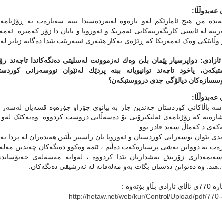
عه‌بدوڵڵا:
‌نده‌ من هیچ ئامارێکم له‌و باره‌وه‌ له‌به‌رده‌ستدا نییه‌ سه‌باره‌ت به‌ ڕۆژنامه‌
رییه‌ له‌ ئاستی کاریگه‌رییه‌کانی ئه‌مریکا و ئه‌وروپا و یابان دا زۆر که‌متره‌‌. ئه‌م
 وڵاتێکی وه‌ک ئه‌مه‌ریکا که‌ ڕێژه‌ی به‌کار هێنه‌ری ئینته‌رنێت تێیدا ده‌گاته‌ زیاتر له‌ %.4
ئازادی: دواپرسیار پێمان بڵىَ وەك ئەزموونت لەسلیتى دەنگەكاندا تاچەند رۆژ
تبكەن، یاخود تاچەند توانیویانە ببنە پردێك لەنێوان نووسەرانى كوردست
وسسازەكان دیالۆگى جدى درووستبكەن؟
عه‌بدوڵڵا:
سه‌ باڵاکانی کوردستان چه‌ندین جار به‌ بیانوی جۆراو جۆره‌وه‌ قسه‌یان له‌سه‌ر 
شاره‌یه‌ که‌ رۆژنامه‌ی ئه‌لیکترۆنی بۆ ده‌سه‌ڵاتی دروست کردووه‌. وه‌یه‌کێک ل
‌که‌ی د.که‌ماڵ سه‌ید قادر بوو.
ندی نێوان نوسه‌رانی کوردستان و ئه‌وروپا یان راستتر بڵێین هه‌نده‌ران له‌ پردا نه‌
‌ت به‌ دوواین به‌شی پرسیاره‌که‌ت ده‌ڵیم ، ئێمه‌ وه‌کوو ده‌نگه‌کان چه‌ندین مه‌له
ه‌تمه‌داری زۆریش به‌شداریان تێدا کردووه‌ ، له‌وانه‌ مه‌سه‌له‌ی جه‌نۆسا
د. وه‌ ده‌توانن ده‌ستان بگات به‌و مه‌له‌فانه‌ له‌ ئه‌رشیڤی ده‌نگه‌کان.
ی بڵاو بۆته‌وه‌ :
http://hetaw.net/web/kur/Control/Upload/pdf/770-