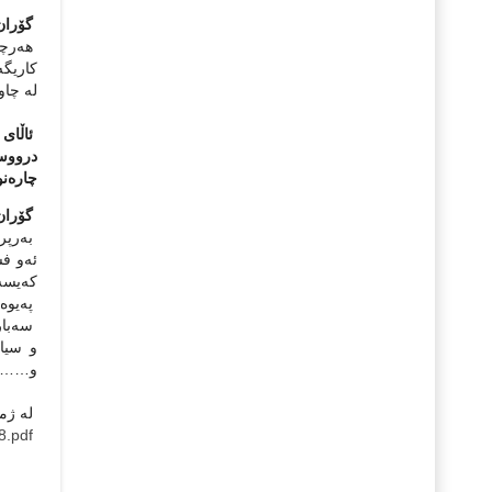
گۆران 
هه‌رچه
کاریگه‌
له‌ چاو
ئاڵای 
درووس
چارەن
گۆران 
به‌رپر
ئه‌و ف
که‌یسه
په‌یوه‌
سه‌باره
و سیاس
و……..هت
له‌ ژماره‌ 770ی ئاڵای ئازاد
8.pdf