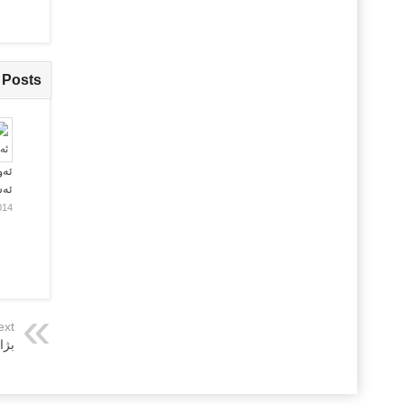
 Posts
ئەو
ئە
014
ext
بژا