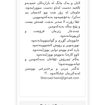
لایان و یه‌ک مانگ له‌ بازاره‌کان حمیدیه‌و
ێالحیه‌ ده‌ست له‌ناو ده‌ست سووراینه‌وه‌،
چاومان له‌ زۆر شت بوو که‌ممان پێ
ده‌کڕا، به‌خۆشییه‌وه‌ به‌یه‌که‌وه‌بووین.
ئێڤا زۆرت لا سه‌یر نه‌بێت، ئێمه‌ش بیست
و پێنج ساڵه‌ به‌یه‌که‌وه‌ین.
چه‌ندجار زێرمان فرۆشت و
کڕیوومانه‌ته‌وه‌.
خانوومان گۆڕی و گواستوومانه‌ته‌وه‌.
تووره‌بوین و زووش ئاشتبووینه‌ته‌وه‌.
پاره‌ که‌م بووه‌و دوایی بووژاینه‌ته‌وه.
ئاوو کاره‌با نه‌بووه‌و نووزاینه‌ته‌وه‌.
به‌ڵام ئیمرۆش ئێڤاخان به‌یه‌که‌وه‌ین و
جیانه‌بووینه‌ته‌وه‌!
ئه‌گه‌ر مردن و پرخه‌پرخی نووستن
له‌یه‌کترمان جیابکاته‌وه‌…؟!
Sherzad.heini@gmail.com