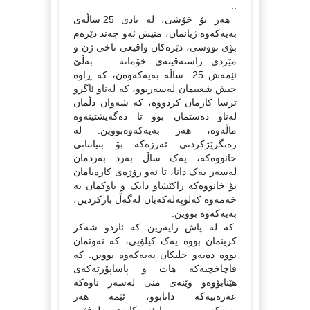
..
هه‌ر بۆ خۆشی، له‌ یادی 25 ساڵه‌ی
به‌یه‌که‌وه‌ ژیانمان، منیش ئه‌و چه‌ند دێره‌م
بۆی نووسی، دێره‌کان واقیعی ناخی ژن و
مێردی راسته‌قینه‌ی خۆمانه‌… به‌ڵێ
ئێمه‌ش 25 ساڵه‌ به‌یه‌که‌وه‌ن، که‌ ڕاوه‌
جیش شعبیمان له‌سه‌ربوو، که‌ له‌ناو ئاگرو
تر‌سا کارمان کردووه‌، که‌ شه‌وان دڵمان
له‌ناو ده‌ستمان بوو تا ده‌گه‌یشتینه‌وه‌
ماڵه‌وه‌، هه‌ر به‌یه‌که‌وه‌بووین. له‌
ره‌نگرێژکردنی ئه‌رزه‌که‌ بۆ بنیاتنانی
خانووه‌که‌، یه‌ک ساڵ به‌رد به‌ردمان
له‌سه‌ر یه‌ک دانا، تا ئه‌و رۆژه‌ی کاره‌بامان
بۆ خانووه‌که‌ راکێشاو دایک و باوکمان به‌
خه‌مه‌وه‌ که‌لوپه‌له‌که‌یان له‌گه‌ڵ بارکردین،
به‌یه‌که‌وه‌ بووین.
که‌ له‌ پاش راپه‌رین که‌ ئاردو شه‌کر
کرینمان بووه‌ یه‌ک کیلۆیی، که‌ نه‌وتمان
بووه‌ ده‌به‌و جلیکان به‌یه‌که‌وه‌ بووین. که‌
قاچاخچیه‌که‌ هات و پاساپۆرته‌که‌ی
هێنابۆوه‌و وێنه‌ی منی له‌سه‌ر ناوه‌که‌
عه‌ره‌بیه‌که‌ دانابوو، ئێمه‌ هه‌ر