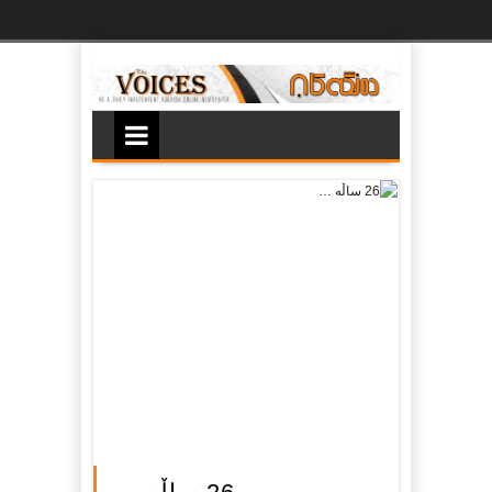
Ski
t
th
conten