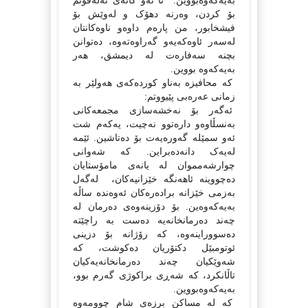
به‌یه‌که‌وه‌بووین. تا ئه‌و کاته‌ی ته‌له‌فۆنم
بۆ کردن، وه‌رنه‌ دهۆک و له‌وێش بۆ
فیشخابور، من پاره‌م داوه‌و ناوه‌کانتان
له‌سه‌ر ئاوه‌که‌یه‌و‌ گه‌راوه‌ته‌وه‌، ده‌توانن
بچنه‌ سه‌فاره‌ت له‌ دیمشق، هه‌ر
به‌یه‌که‌وه‌ بووین.
که‌ محافیزه‌ به‌ناو کورده‌که‌ی هه‌ولێر به‌
زمانی عه‌ره‌بی پێیووتم:
ئه‌گه‌ر بۆ نه‌خشه‌سازی مجمعه‌کانی
به‌نسڵاوه‌و داره‌توو نه‌چیت، یه‌که‌م شت
ئه‌و سمێله‌ گه‌وره‌یه‌ت بۆ ده‌تاشین. ئێمه‌
له‌یه‌ک دانه‌ده‌براین. که‌ شه‌وانی
چوارشه‌مموان له‌ یانه‌ی مامۆستایان
ده‌چووینه‌ ئاهه‌نگه‌ خێزانیه‌کان، له‌گه‌ل
به‌زمی خێزانه‌ براده‌ره‌کان ئه‌وه‌نده‌ ساڵه
به‌‌یه‌که‌وه‌ین. بۆ دۆزینه‌وه‌ی ده‌رمان له‌
چه‌ند ده‌رمانخانه‌یه‌ ده‌ست به‌ راچێته‌
ده‌سووراینه‌وه‌، که‌ رۆژانه‌ بۆ دزینی
ئوتومبێل دکتۆریان ده‌کوشت، که‌
شه‌وێکیان چه‌ند ده‌رمانخانه‌یه‌کیان
تاڵانکرد، که‌ شه‌ڕی براکوژی گه‌رم بوو،
به‌یه‌که‌وه‌بووین.
که‌ له‌ مساکن برزه‌ی شام چوومه‌وه‌