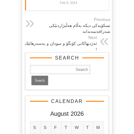
Feb 9, 2014
Previous
نسکۆیه‌کی دیکه‌ به‌ڵام هه‌ڵبژاردنێکی
شه‌رافه‌تمه‌ندانه‌
Next
ئەژدیهاكانی كۆنگۆ و سودان و بەسەرهاتێك
!
SEARCH
CALENDAR
August 2026
S
S
F
T
W
T
M