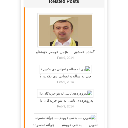
Related Posts
گه‌نده‌ عه‌شق … هێمن عومه‌ر خۆشناو
Feb 9, 2014
چی لە سالە و ئەوانی دی بكەین ؟
Feb 9, 2014
پەروەردەی ئاینی لە نێو حزبەکان دا !
Feb 9, 2014
ئەوین …. بەشی دووەم….. جوانە ئەسوەد