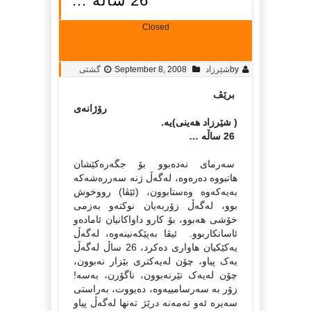
26 ساڵه‌ …
Closed
by
شێرزاد
September 8, 2008
گشتی
برێڤ
رۆژانه‌ی
( شێرزاد هه‌ینی)یه‌.
26 ساڵه‌ …
سه‌رمای نه‌ده‌بوو بۆ جگه‌ره‌کێشان
هاتبووه‌ ده‌ره‌وه‌، له‌گه‌ڵ ژنه‌ سه‌رره‌شه‌که‌
به‌یه‌که‌وه‌ وه‌ستابوون، (ئێڤا) رووخوش
بوو، له‌گه‌ڵ زۆربه‌یان نوکته‌و به‌زمی
خۆشی هه‌بوو، بۆ کارو داواکانیان ئاماده‌و
ئاسانکاربوو. ئیڤا به‌پێکه‌نینه‌وه‌، له‌گه‌ڵ
یه‌کێکیان هاواری ده‌کرد، 26 ساڵ له‌گه‌ڵ
یه‌ک پیاو، چۆن له‌یه‌کتری بێزار نه‌بوون،
چۆن له‌یه‌ک تێرنه‌بوون، ناگۆرن، به‌سه‌!
زۆر به‌ سه‌رسامییه‌وه‌، ده‌یووت، به‌راستی
سه‌یره‌ ئه‌و ته‌مه‌نه‌ درێژ ته‌نها له‌گه‌ڵ پیاو