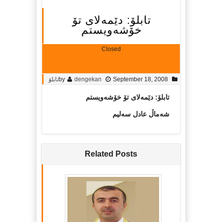
تابلۆ: دێمه‌لای تۆ
خۆشه‌ویستم
Closed
September 18, 2008
dengekan
by
تابلۆ
تابلۆ: دێمه‌لای تۆ خۆشه‌ویستم
شه‌ماڵ عادل سه‌لیم
Related Posts