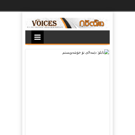
Ski
t
th
conten