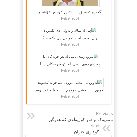
گه‌نده‌ عه‌شق … هێمن عومه‌ر خۆشناو
Feb 9, 2014
چی لە سالە و ئەوانی دی بكەین ؟
Feb 9, 2014
پەروەردەی ئاینی لە نێو حزبەکان دا !
Feb 9, 2014
ئەوین …. بەشی دووەم….. جوانە ئەسوەد
Feb 9, 2014
Previous
نامه‌یه‌ک بۆ ئه‌و کۆرپه‌ڵه‌ی که‌ هه‌رگیز…….
Next
گۆڤاری خێزان