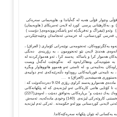
ۆڵی وچوار قۆڵی هه‌یه‌ له گه‌ڵیاندا و، هاوپه‌یمانی سه‌ره‌كی
‌) و، به‌كارهێنانی پرسی كورد له‌ لایه‌ن ئه‌مریكای ( هاوپه‌یمان)
‌) وئه‌و (ئیفراگ و ته‌فریگ)ه ئه‌و‌ پاشگه‌زبوونه‌وه‌ی( دۆست )
ی فه‌رمی كوردستانی، له‌ خزمه‌تی ئه‌نجامدان وجێبه‌جێكردنی
ی نه‌ته‌وه‌ یه‌كگرتووه‌كان، ئه‌نجومه‌نی نوێنه‌رانی كۆماری ( العراق) ،
وه‌ی هه‌ندێ لایه‌ن نێو ئه‌نجوومون ، به‌ زۆرینه‌ی ده‌نگی
او قه‌زاو ناحیه‌كان هه‌موار كرا و یاساكه‌ په‌سند كرا ، ئه‌و هه‌مواركردنه‌ له‌
به‌‌ شێوه‌یه‌كی وه‌هاكرایه‌وه‌ كه‌ نه‌گونجێت له‌گه‌ڵ ویست
‌كان به‌تایبه‌تی و، له‌ ئاستی ئه‌و هه‌موو هاتووهاوار وبگره‌
 تایبه‌تی قوربانیه‌كانی رووداوه‌ دڵته‌زێنه‌كه‌ی ئه‌م دواییه‌ی
ی ده‌ستووری هه‌میشه‌یی (العراق) ه‌ ….
ده‌خرێت تا كۆتایی هاتنی كاره‌كانی ئه‌و لیژنه‌یه‌ی كه‌ له‌ پێكهاته‌كانی
پاڕێزگاكه‌ پێك دێت و، و رێژه‌ی‌ پێكهاته‌ی‌ هه‌ر پێكهێنه‌رێك له‌ پێكهێنه‌ره‌‌ سه‌ره‌كیه‌كان وه‌ك یه‌ك ده‌بێت و" بریاره‌كانی به‌‌توافق ده‌بێت ، له‌وه‌ی(22/7)
به‌ زۆرینه‌ بوو . جگه‌ له‌ شێوه‌ی پێكهاتنی لیژنه‌كه‌ ، ئه‌ركی ئه‌م لیژنه‌یه‌ له‌ واقیعدا په‌كخستنی كاروئه‌ركی لیژنه‌ی (140) وخودی ماده‌كه‌یه‌، ئه‌مه‌ش
نه‌مای شه‌راكه‌تی لایه‌نی كوردستانی بوو له‌و حكومه‌ته‌ . ئه‌ركی ئه‌م لیژنه‌یه‌
 یه‌كسانی له‌ نێوان پێكهاته‌ سه‌ره‌كێه‌كاندا.