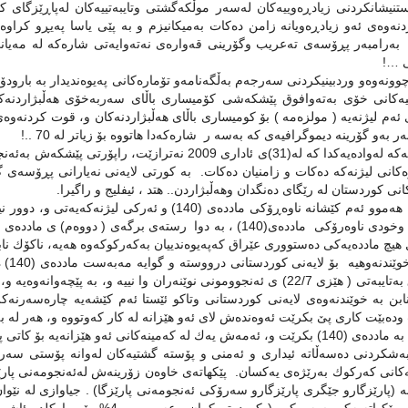
نه‌وه‌ی ئه‌و زیادڕه‌ویانه‌‌ زامن ده‌كات به‌میكانیزم و به پێی یاسا په‌یڕو كرا
ی …!
وونه‌وه‌و وردبینیكردنی سه‌رجه‌م به‌ڵگه‌نامه‌و تۆماره‌كانی په‌یوه‌ندیدار به ‌بارود
یه‌كانی خۆی به‌ته‌وافوق پێشكه‌شی كۆمیساری باڵای سه‌ربه‌خۆی هه‌ڵبژاردنه‌كان 
‌ر به‌و گۆرینه‌ دیموگرافیه‌ی كه‌ به‌سه‌ ر شاره‌كه‌دا هاتووه‌ بۆ زیاتر له‌ 70 ..!
• لیژنه‌كه‌ له‌واده‌یه‌كدا كه‌ له‌(31)ی ئاداری 2009 نه‌
ه‌كانی لیژنه‌كه‌ ده‌كات و زامنیان ده‌كات. به‌ كورتی لایه‌نی نه‌یارانی پڕۆسه‌
انی كوردستان له‌ رێگای ده‌نگدان وهه‌ڵبژاردن.. هتد ، ئیفلیج و راگیرا.
هه‌ر هه‌موو ئه‌م كێشانه‌ ناوه‌ڕۆكی مادده‌ی (140) و 
 هیچ مادده‌یه‌كی ده‌ستووری عێراق كه‌په‌یوه‌ندییان به‌كه‌ركوكه‌وه‌ هه‌یه‌، ناكۆك ناب
ئه‌م
وده‌بێت كاری پێ بكرێت ئه‌وه‌نده‌ش لای ئه‌و هێزانه‌ له‌ كار كه‌وتووه‌ و، هه‌ر له‌ 
و، ئه‌مه‌ش یه‌ك له‌ كه‌مینه‌كانی ئه‌و هێزانه‌یه‌ بۆ كاتی پێویست .
ابه‌شكردنی ده‌سه‌ڵاته‌ ئیداری و ئه‌منی و پۆسته‌ گشتیه‌كان له‌وانه‌ پۆستی سه‌
ه‌كانی كه‌ركوك به‌رێژه‌ی یه‌كسان. پێكهاته‌ی خاوه‌ن زۆرینه‌ش له‌ئه‌نجومه‌نی پار