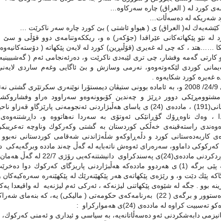
‌ی كورد له‌ ( العراق) چاره‌ سه‌ركاوه‌…
 شه‌ریكه‌ له‌ ده‌سه‌ڵات‌…
كێشه‌یه‌ك له(‌ العراق) ی ( هیواو ئاشتی ) بێ كورد چاره‌ سه‌ر ناكرێت …
 له‌ نێو پێكهاته‌كانی عێراقدا (جۆكه‌ر) ه‌ و، ریككه‌وتنامه‌ی دوو قۆڵی و سێ ق
ا ……هتد ، كه‌ چی له‌ غه‌یری (قۆڵبڕین) كورد له‌ لایه‌ن پێكهاته ‌( دۆسته‌كانیه‌وه
و كارتی گه‌مه‌ وفشار، چی تری لێبه‌دی ناكرێت و، ده‌رئه‌نجامی ئه‌م ( گه‌شبیینیه
‌یمانی كوردی لێكه‌وته‌وه‌و، نه‌رمی وسازش و بێ ئاگایی وغه‌م ساردی لایه‌ن
ه‌ غه‌یره‌ كورد شكایه‌وه‌ .
رۆژی 24/9/ 2008 و، به‌ ئاماده‌ بوونی ستیڤان دیمستۆرا نوێنه‌‌ری سكرتێری گشت
شتوومڕێكی دوور دڕێژ و چه‌ندین كۆبوونه‌وه‌و سه‌راوود ه‌راو وفشاروكشانه‌
ئه‌ندامانی(191) ، مادده‌ی (24) ی یاسای هه‌ڵبژاردنی ئه‌نجومه‌نی پارێزگ
ا ، وه‌ك ناوه‌ڕۆك گۆڕانێكی ئه‌وتۆی به‌ سه‌ردا نه‌هاتووه‌ و، داڕشتنه‌وه‌ی 
ه‌وه‌ندی راسته‌قینه‌ی خه‌ڵكی كوردستان به‌ گشتی وكه‌ركوك وناوچه‌ ته‌عریبكراوه
ه‌ی كاربه‌ده‌ستانی كورد و دڵه‌ڕاوكه‌و شڵه‌ژاندنی شه‌قامی كوردستانی نه‌بوو ، به‌
ه‌ركوكی داماوو، سه‌ره‌را‌ی ئه‌وه‌ش ناته‌بایه‌ له‌ گه‌ڵ چه‌ند مادده‌ وبرگه‌یه‌ك
وی دانیشتنه‌كه‌یی رۆژی 22/7 له‌ گه‌ڵ هه‌مان مادده‌ی هه‌موارو په‌سند كراوی رۆژی 24/ 9 ده‌رده‌كه‌وێت كه‌ :
1. به‌ پێی برگه‌ (1) ی هه‌ردوو مادده‌كه‌ هه‌ڵبژاردنی پاریزگای كه‌ركوك دوا 
دژی ده‌ستوور و برگه‌ی ‌( 22) به‌رنامه‌كه‌ی حكومه‌تی ( مالیكی) یه‌، كه‌ ب
 ته‌سبیت كراوه له‌ مادده‌ی (24)ی هه‌مواركراو‌ ‌ :
یزمی دابه‌شكردنی ئه‌و ده‌سه‌ڵاتانه‌یه‌، به‌ سیاسی و ئیداری و ئه‌منی ‌‌كه‌ركوك، به‌