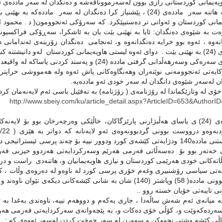
4. كه‌ هاتنه‌ سه‌ر مادده‌ی (24) ، پێشنیاز كرا ده‌نگدان له‌ سه‌ر ماد
یمانی كوردستان و ئه‌وانی تر ده‌ستیپێكرد. كه‌ سه‌رۆكی ئه‌نجوومون( د . محمو
ه‌ت به‌ شێوه‌ی ده‌نگدان: ئایا به‌ نهێنی بێت یان به‌ ئاشكرا، سه‌ڕۆكی فراكسیون
نه‌وه‌ ، ئه‌وه‌ بوو خرایه‌ ده‌نگدانه‌وه‌ و، ئه‌نجامی ده‌نگدان زۆرینه‌ی ئه‌ندامانی د
ان ‌ له‌و‌ دانیشتنه‌ كشایه‌وه‌‌ .
هه‌ڵه‌ی سه‌ره‌كی وسه‌رهه‌ڵدانی گرفتی مادده‌ (24) و په‌
ایه‌تی ئه‌نجوومه‌نی نوێنه‌ران وهه‌نگاوه‌كانی پاش ئه‌وه‌ وله‌ هه‌مووشی خراپتر
ن له‌سه‌ر شێوه‌ی دانگدان له‌ سه‌ر خودی ئه‌و مادده‌یه‌.
ی له‌ وتارێكماندا له‌ رۆژنامه‌ی ( رۆژنامه‌) به ته‌فێیل باسی ئه‌م لایه‌نه‌مان كرد 
http://www.sbeiy.com/ku/article_detail.aspx?ArticleID=653&AuthorI
مادده‌ی (24) ی یاسای هه‌ڵبژارنی پارێزگاكان، خاڵێكی وه‌رچه‌رخان بوو بۆ لای
یه
په‌كخستنی مادده‌140 ودژایه‌تی كێشه‌ی كورد ودوور نییه‌ بۆ چه‌ند پرسی ئیس
 خه‌ته‌ر بوو بۆ ده‌سه‌ڵاتی فه‌رمی هه‌رێم وسه‌ركردایه‌تی هه‌ردوو حیزبی فه‌رمان
ڵاته‌كانی خودی هه‌رێمی كوردستان و نیازی هاوپه‌یمانیان و، هاتنه‌دی راست و درو
ه‌تی سیاسی رۆشنبیری وغه‌م خۆری پرسی كورد له‌ ناوه‌و له‌ ده‌روه‌ی وڵات ، كه‌
دایك بوونی مادده‌( 58) وپاشتر (140) شان به‌ شانی كێشه‌كانی دیكه‌
ی تایبه‌تی خۆیان خسته‌ روو ..
ه‌ میانه‌ی‌ ئه‌م شه‌ش ساڵه‌دا ، جاری یه‌كه‌م و دووهه‌م نییه‌، ناوه‌ندی به‌غدا 
ه‌رده‌كه‌وێت و، كۆڵی خۆی ده‌كات و، به‌ پێچه‌وانه‌ی سه‌ركردایه‌تی فه‌رمی هه‌رێ
ڵی كێشه‌ وشتی بچووكن و سوورن له‌ سه‌ر جه‌خت كردن له‌سه‌ر ئه‌وه‌ی كه‌ :