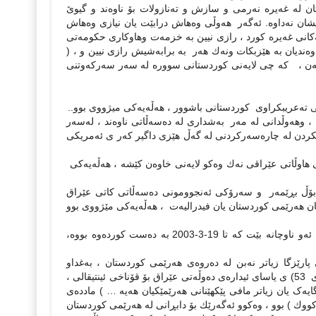
له‌ غه‌یره‌ نه‌رمی و سازش و ته‌نازولات بۆ ناوه‌ند و گیوێ
 نه‌داوه‌. ئه‌گه‌ر ‌ هه‌وڵی وه‌هاش درابێت یان نیازی وه‌هاش
اته‌كانی غه‌یره‌ كورد ، رازی نیین به‌ خزمه‌ت وهاوكاری حكومه‌تی
ندیان به‌ هێزبكات ونه‌ك هه‌ر به‌ برابه‌شیش رازی نیین و ، (
ه‌ن ، كه‌ چی لایه‌نی كوردستانی سووره‌ له‌ سه‌ر سه‌ركه‌وتنی
هه‌وڵدانی له‌ مه‌ر به‌شداری له‌ ده‌سه‌ڵاتی ناوه‌ند ، له‌سه‌ر
ردن له‌ چاره‌سه‌ركردنی له‌ گه‌ڵ هێزی داگیر كه‌ر ی ئه‌مریكی
هاوڵاتی عێراقی نه‌ك وه‌كو لایه‌نی خاوه‌ن كێشه‌ ، هه‌ڵه‌یه‌كی
بۆڵ بڕێمه‌ر و سه‌رۆكی ئه‌نجوومونی ده‌سه‌ڵاتی كاتی عێراق
رد یان هه‌رێمی كوردستان یان فیدرالیه‌ت ، هه‌ڵه‌یه‌كی مێژووی بوو
• قه‌بووڵكردنی لایه‌نی فه‌رمی هه‌رێمی كوردستان كه‌ سنووری هه‌رێمی‌ كوردستان ئه‌و ناوچانه‌ بێت كه‌ تا 19-3-2003 به‌ ده‌ست كورده‌وه‌ بووه‌،
ارێزگا زیاتر نه‌بن له‌ ده‌روه‌ی هه‌رێمی كوردستان ، به‌غداو
كه‌‌ركوكی لێده‌رچێت بۆیان هه‌یه‌ له‌ به‌ینی خۆیاندا هه‌رێم پێكبهێنن….) (بڕگه‌ ج مادده‌ی 53) ی یاسای ئیداره‌ی ده‌وڵه‌تی عێراق بۆ قۆناخی ئینتیقالی ،
گایەک یان زیاتر مافى پێکهێنانى هەرێمێکیان هەیە … ) مادده‌ی
كووك ) بوو ، وه‌كوو ئه‌گه‌رێك بۆ دابڕانی له‌ هه‌رێمی كوردستان