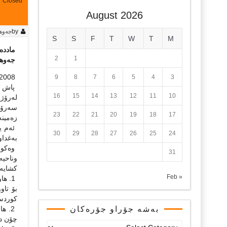
Closed
August 2026
by
جه‌وه
S
S
F
T
W
T
M
مادده‌ی(24) بۆ كورد ده‌سكه‌وته یان
2
1
جه‌وهه
4/10/2008
9
8
7
6
5
4
3
16
15
14
13
12
11
10
سه‌رۆك
23
22
21
20
19
18
17
زه‌مین
30
29
28
27
26
25
24
به‌غدا
31
كشایه‌و
« Feb
1. ه
بۆ تاو
كوردستانی نو
بەشە جۆراو جۆرەکان
چۆن دا
بەشە