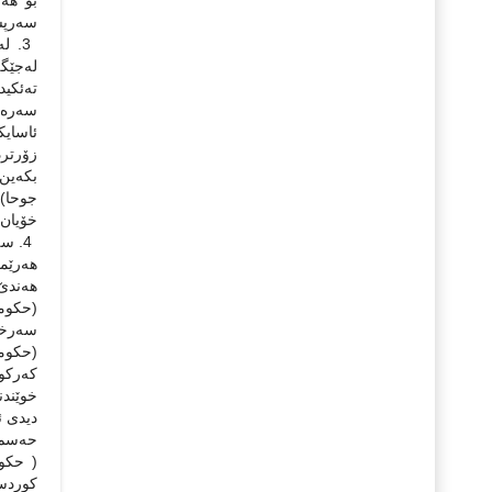
سه‌رپشك
له‌جێگه
سه‌ره‌
زۆرترد
بكه‌ین 
جوحا) ل
خۆیان س
4. س
هه‌ندێ
(حكومه
سه‌رخس
(حكومه
خوێندنه
دیدی ئی
حه‌سم 
( حكوم
كوردست