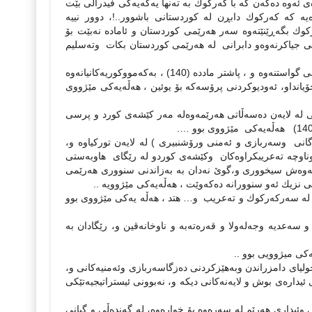
ه‌وه‌ ده‌كه‌ن كه‌ با كه‌ركوك به‌ ته‌نها یه‌كه‌یه‌كی فیدراڵی بێت
یه‌ كه‌ كه‌ركوك دابڕن له‌ كوردستانی باشوور..!، دوور نییه‌
ك بگه‌ڕێنێته‌وه‌ سه‌ر هه‌رێمی كوردستان و ئاماده‌ نه‌بێت بۆ
ه‌تی جیاكرنه‌وه‌و دابرانی له‌ هه‌رێمی كوردستان بكات وته‌سلیم
• قه‌بووڵكردنی مادده‌ (58) ی یاسای به‌رێوه‌بردنی ئیداره‌ی ده‌وڵه‌تی عێراق بۆ قۆناخی گواستنه‌وه‌ و ، پاشتر مادده‌ (140) ، به‌كه‌مووكوریه‌كانیانه‌وه‌
 خۆیانداو، ئه‌ودیوكردنی پرۆسه‌كه‌ بۆ یوئین ، هه‌ڵه‌یه‌كی مێژووی
 له‌ لایه‌ن ده‌سه‌ڵاتی هه‌رێمه‌وه‌له‌ مه‌ر كێشه‌ی كورد و پرسی
نی وسه‌ربازی و ئه‌منی ورۆشنبیری ) له‌ لایه‌ن توركیاوه و،
وناوچه‌ ته‌عریبكراوه‌كان وكێشه‌ی كوردو له‌ رێگای هاوبه‌ستی
زیاتر له‌ (10) بنكه‌ی سه‌ربازی و زیاتر له‌وه‌ش سیخووری و،گوێ نه‌دان به‌ به‌زاندنی سنووری هه‌رێمی
نی نزیك ئه‌و سنوورانه ‌ده‌كه‌وێت ، هه‌ڵه‌یه‌كی مێژوویه‌ ..‌
ی له‌ سه‌ركه‌ركوك و ته‌عریب و… هتد ، هه‌‌ڵه یه‌كی مێژووی بوو
سه‌عدیه‌ وجه‌له‌ولا و قه‌ره‌ته‌به‌ و ناوخانه‌قین و، رێگادان به‌
ولیای دامزراندن وبه‌هێزكردنی ده‌زگاسه‌ربازی وئه‌منیه‌كانی و،
ی ئیداره‌ی بوش و لایه‌نه‌كانی دیكه‌ و، نه‌بوونی ئیستراتیجیه‌تێكی
ری هه‌رێم له‌ سه‌ره‌وه‌ بۆ خواره‌وه‌‌، له‌ گه‌نده‌ڵی و گیانی