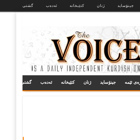
جینۆساید
ژنان
کتێبخانە
ئەدەب
گشتی
ره‌ی ئێمه
جینۆساید
ژنان
کتێبخانە
ئەدەب
گشتی