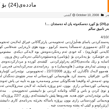
مادده‌ی(24) بۆ كورد ده‌سكه‌وته یان له‌ ده‌ستدان‌‌ …!
ه‌ر
October 10, 2008
گشتی
 له‌ ده‌ستدان‌‌ …!
‌ر نامیق سالم
له‌رۆژی 22ی ته‌ممووزی ئه‌مساڵدا په‌سند كرابوو ، بووه ‌هۆی ناڕه‌زایی شه‌قامی ك
ایه‌تی كۆماروه) ‌، كه‌ خودی ئه‌م ره‌تكردنه‌وه‌ش‌ بوه‌ ‌لایه‌كی دیكه‌ی مشتومڕ
ه‌ى‌ خۆشكرد بۆ په‌نابردن بۆ ‌ (یۆنامی) وده‌ستێوه‌ردانێكی ده‌ره‌كی زه‌ق ورون .
و، ویستی ئیداره‌ی بوشی ( هاوپه‌یمان) ه‌ و، ره‌زامه‌ندی سه‌ركردایه‌تی فه‌رمی 
وه‌كو هه‌موو لایه‌ك ئاگادارن كه‌ رۆژی 22/7/2008 ،
ه‌و، ئه‌مه‌ش له‌ واقیعدا هه‌نگاوێكی سه‌یر وسه‌مه‌ره‌ بوو به‌ تایبه‌ تی پاش ئه‌وه‌
اوپه‌یمانی كوردستانی رازی بوون، ئه‌و پڕۆژه‌ یاسایه،‌ له‌ لایه‌ن سه‌رۆكایه‌تی ئه‌نجو
و توێ كردن و باس و گڵاله‌ وئاماده‌ كردنی بۆ دانیشتنی ئه‌نجوومه‌ن . مه‌علومیش
ێنه‌رایه‌تی خۆی هه‌یه‌. هه‌روه‌ها پێش دانیشتنه‌كه‌ی رۆژی 22/7 پڕۆژه‌كه‌ دابه‌ش كرابوو به‌ سه‌ر ئه‌ندامانی ئه‌نجوومه‌ندا .
ڕێژراوه‌و و كیێی له‌ پشته‌ ومه‌به‌ست چیه‌ .