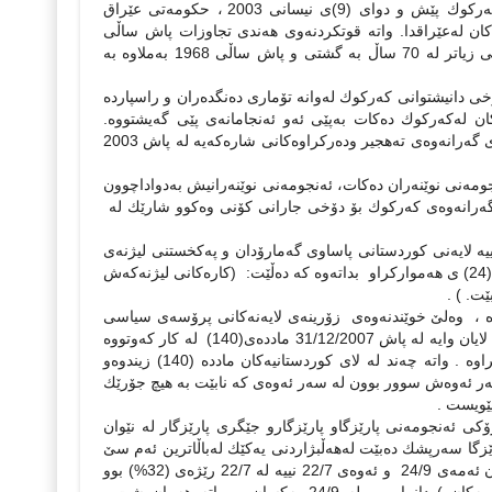
• ده‌ستنیشانكردنی زیاد‌ڕه‌وییه‌كان له‌سه‌ر موڵكه‌گشتی وتایبه‌تییه‌كان له‌پاڕێزگای كه‌ركوك پێش و دوای (9)ی نیسانی 2003 ، حكومه‌تی عێراق
وه‌كان له‌عێراقدا. واته‌ قوتكردنه‌وی هه‌ندی تجاوزات پاش ساڵی
2003 به‌رامبه‌ر پڕۆسه‌ی ته‌عریب وگۆرینی قه‌واره‌ی نه‌ته‌وایه‌تی شاره‌كه‌ له‌ مه‌یانی زیاتر له‌ 70 ساڵ به‌ گشتی و پاش ساڵی 1968 به‌ملاوه‌ به‌
ۆخی دانیشتوانی كه‌ركوك ‌له‌وانه‌ تۆماری ده‌نگده‌ران و راسپارده‌
له‌كه‌ركوك ده‌كات به‌پێی ئه‌و ئه‌نجامانه‌ی پێی گه‌یشتووه‌.
ترازێت، راپۆرتی پێشكه‌ش به‌ئه‌نجومه‌نی نوێنه‌ران ده‌كات، ئه‌نجومه‌نی نوێنه‌رانیش به‌دواداچوون
ی گه‌رانه‌وه‌ی كه‌ركوك بۆ دۆخی جارانی كۆنی وه‌كوو شارێك له‌
ئه‌ركی لیژنه‌كه‌یه‌تی و، دوور نییه‌ لایه‌نی كوردستانی پاساوی گه‌مارۆدان و په‌كخستنی لیژنه‌ی
(140) وخودی ناوه‌رۆكی مادده‌ی(140) ، به‌ دوا رسته‌ی‌ برگه‌ی ( دووه‌م) ی مادده‌ی (24) ی هه‌مواركراو‌ بداته‌وه كه‌ ده‌ڵێت‌: (كاره‌كانی لیژنه‌كه‌ش
ێت. ) .
 خوێندنه‌وهیه‌‌ بۆ لایه‌نی كوردستانی درووسته‌ و گوایه‌ مه‌به‌ست مادده‌ی (140) ه‌ ، وه‌لێ خوێندنه‌وه‌ی زۆرینه‌ی لایه‌نه‌كانی پرۆسه‌ی سیاسی
عێراق به‌تایبه‌تی ( هێزی 22/7) ی ئه‌نجوومونی نوێنه‌ران وا نییه‌ و، به‌ پێچه‌وانه‌وه‌یه‌ و، لایان وایه‌ له‌ پاش 31/12/2007 مادده‌ی(140) له‌ كار كه‌وتووه‌
قایل نابن به‌ خوێندنه‌وه‌ی لایه‌نی كوردستانی وتاكو ئێستا ئه‌م كێشه‌یه‌ چاره‌سه‌رنه‌كراوه‌ . واته‌ چه‌ند له‌ لای كوردستانیه‌كان مادده‌ (140) زیندوه‌و
به‌ر ئه‌وه‌ش سوور بوون له‌ سه‌ر ئه‌وه‌ی كه‌ نابێت به‌ هیچ جۆرێك
رۆكی ئه‌نجومه‌نی پارێزگاو پارێزگارو جێگری پارێزگار له‌ نێوان
ێزگا سه‌رپشك ده‌بێت له‌هه‌ڵبژاردنی یه‌كێك له‌باڵاترین ئه‌م سێ
پۆستانه‌ (پارێزگارو جێگری پارێزگارو سه‌رۆكی ئه‌نجومه‌نی پارێزگا) . جیاوازی له‌ نێوان ئه‌مه‌ی 24/9 و ئه‌وه‌ی 22/7 نییه‌ له‌ 22/7 رێژه‌ی (32%) بوو