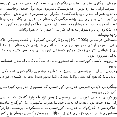
‌ره‌تای رزگاری عێراق وپاشان داگیركردنی ، سه‌ركردایه‌تی فه‌رمی كوردستان 
ی لیپرسراوانی ئیداره‌ بوش ، هه‌ڵوێستێكی ئه‌وتۆی توند تۆڵ حه‌دی وحاسمی نیشان
ت ، ئه‌وه‌ هه‌ر له‌ سه‌ره‌تاوه‌ پاشه‌كشه‌ی پێكراوه و، سه‌ره‌رای ئه‌وانه‌ش پێیكه
ی كوردستان و، رازی نیین پێشمه‌رگه‌ی كوردستان دیفاعیان لێ بكات وخودی ناوه‌
ه‌ت له‌ ده‌سه‌ڵات به‌ موشاره‌كه‌ ته‌عریف بكه‌ن) به‌لكو راوێژیش به‌ كورد ناك
ی پێكه‌وه‌ ژیان و دیموكراتیه‌ت له‌ عێراقی ( فیدراڵ) ی هیوا وئاشتی ..!
‌وه‌‌ وتومانه‌ :
10/) بۆ رزگاركردنی كه‌ركوك و گشت بستێكی خاكی ته‌عریبكراوی كوردستانی باشوور ، هه‌ڵه‌یه‌كی میژووی بوو..
دنی سه‌ركردایه‌تی هه‌ردوو حیزبی ده‌سه‌ڵاتداری هه‌رێمی كوردستان بۆ به‌غدا ، و
ی ( هاوڵاتی عێراقی) نه‌ك وه‌كوو لایه‌نێكی كوردستانی و خاوه‌ن كێشه‌ و جه‌ختك
‌یه‌كی مێژووی بوو .
داربوونی لایه‌نی كوردستانی له‌ ئه‌نجوومه‌نی ده‌سه‌ڵاتی كاتی له‌سه‌ر ئه‌ساسی 
 بوو ..
كردنی یاسای ( پرۆسه‌ی سیاسی) له‌ نێوان ( نوێنه‌ری داگیركه‌ری ئه‌مریكی 
تاڵه‌بانی) كه‌ هیچ گه‌ره‌نتی وئاماژه‌یه‌كی تێدا نه‌بوو سه‌باره‌ت به‌ ‌ كێشه‌ی كو
ه‌كی مێژووی بوو ..
وولكردنی لایه‌نی كوردستانی پرنسیپی ( هه‌ر كۆمه‌ڵه‌ پارێزگایه‌ك كه‌ له‌ سێ پ
جیاكردنه‌وه‌ی كه‌ركوك له‌ هه‌رێمی كوردستان به‌ ته‌سبیتكردنی پرنسیپی (پارێز
1 ده‌ستووری هه‌میشه‌یی كۆماری عێراق ، فێڵێك بوو وه‌كوو كه‌مین دیسان بۆ ( كه‌ر