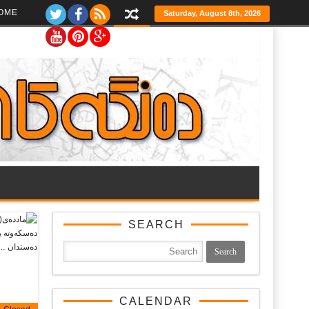
Ski
OME
Saturday, August 8th, 2026
t
th
conten
SEARCH
CALENDAR