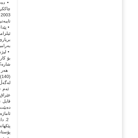
چاككرد
تایبه‌ت
• پێداچ
ئیلزام
به‌رامبه
بۆ كار
شاره‌ك
له‌گه‌ڵ
ده‌بێت 
ئاماژه‌ به‌ مادده‌ی (140) بكرێت 
2. د
پێكهات