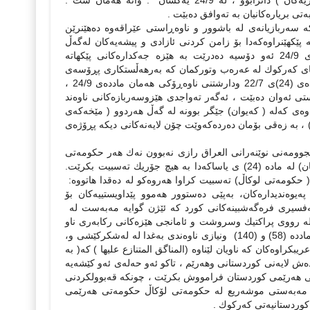
بۆ هه‌ر پێكهاته‌یه‌كی سه‌ره‌كی ( كورد توركمان وعه‌ره‌ب و 4% بۆ برا كلدو ئاشوریه‌كان ) دانرابوو ، له‌ 24/9 یه‌كسان . واته‌ هه‌مان شت .
ی بریاره‌كانیان به‌ ته‌وافق ده‌بێت .
‌و یه‌كه‌ سه‌ربازیانه‌ی‌ له‌ باشوور و ناوه‌ڕاستی‌ عێراقه‌وه‌ ده‌هێنرێن
نه‌ پێكهێنراوه‌كه‌دا بۆ زامن كردنی‌ ئازادی‌ و پیشه‌یه‌كان له‌گه‌ڵ
ته‌ئكیدكردنه‌وه‌ له‌ چونه‌ده‌ره‌وه‌ی‌ ئه‌و هێزه‌ ئه‌منیانه‌ی‌ حیزبه‌ سیسایه‌كان. له‌مه‌ی 24/9 ئه‌و دۆسیه‌ ده‌درێت به هێزه‌ جه‌كداره‌كانی پێكهاته‌
ێزگای كه‌ركوك له‌ عه‌ره‌ب وتوركمان كه‌ به‌رهه‌ڵستكاری پڕۆسه‌ی
ئاسایكردنه‌وه‌ وبنبركردنی ته‌عریب وجێبه‌جێكردنی ماده‌ 140 بوون و، له‌ پشتی مادده‌ی (24)ی 22/7 ودارشتنی ناوه‌ڕۆكی هه‌مان مادده‌ی 24/9 ،
ی ئه‌وان ده‌بێت ، ئه‌گه‌ر ته‌واجدی هێزوسه‌ربازه‌‌كانی ناوه‌ند
‌وه‌ی كه‌له‌ ( كه‌یوان) جێگر بوونه‌ له‌ گه‌ڵ هه‌ردوو ( مێخه‌كه‌ی
) ، به‌ زه‌قی بۆمان ده‌رده‌كه‌وێت چۆن لایه‌نه‌كانی دیكه‌ پڕۆژه‌ی
نجوومه‌نی نوێنه‌رانی العراق رازی نه‌بوون نه‌ك هه‌ر حكومه‌تی
هه‌رێمی كوردستان به‌شدار بێت به‌لكو نابێت زاراوه‌ی ( حكومه‌تی هه‌رێمی كوردستان) له‌ ماده‌ (24) ی یاساكه‌دا ‌به‌ هیچ جۆریك ته‌سبیت بكرێت.
حكومه‌تی لوكاڵ) ته‌سبیت كراوا هه‌روه‌كو له‌ ده‌قدا هاتووه‌:
‌یوه‌ندیداره‌كان، به‌پێی ده‌ستوور هه‌موو پێداویستییه‌كان بۆ
ته‌فسیری فره‌گه‌شبینه‌كانی كورد كه‌ ئێژن گوایه‌ مه‌به‌ست له‌
له‌ رووی پراكتیك وسروشت و ئامانجی هێزه‌كانی ركابه‌ری ناو
كه‌ركوك و، ئه‌زموونی (6) ساڵ له‌ پێكه‌وه‌ ژیان وره‌وتی رووداوه‌كان و چاره‌نووسی مادده‌ (58) و (140) ونیازی ناوه‌ندی به‌غدا له‌ له‌شكركێشی و،
بكراوه‌كان كه‌ ناویان لێناوه‌ (المناگق المتنازع علیها ) كه( به‌
نده‌ش لایه‌نی كوردستانی وهه‌رێم ، تاكو ئه‌و حه‌له‌ی ئه‌و كێشه‌یه‌
ومه‌تی هه‌رێمی كوردستان فرامووش بكرێت ، چونكه‌ قه‌بوولكردنی
 مه‌به‌ستی موشه‌ریع له‌ حكومه‌تی لۆكاڵ حكومه‌تی هه‌رێمی
كوردستانیه‌تی كه‌ركوك .