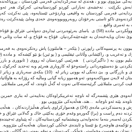
‌یه‌كی میژووی بوو و ، هه‌ندی له‌ سه‌ركردایه‌تی فه‌رمی كوردستان ، پڕوپاگه‌نده‌ی ئ
به‌ش بكر|ێت . نه‌خشه‌ی‌ نه‌یارانی كوردو كوردستانیه‌تی كه‌ركوك هه‌ر ئه‌وه‌
دایه‌تی فه‌رمی كوردستان به‌ واقیعی وباردۆخی ئێستایه‌وه‌، پێی نه‌كرێت كه‌ركو
 كردنه‌وه‌ی تاكو ئاستی به‌رخۆدان روبه‌رووبوونه‌وه‌ی حه‌دی‌ وه‌لێ پێیده‌كرێت ر
ت به‌ ئه‌مری واقیع …
 نه‌دان و‌بایه‌‌خنه‌دان به‌ جێبه‌جێنه‌كردنیان. قۆناخ به‌ قۆناخ و، له‌ سات وئانی
بوون به‌ پرنسیپه‌كانی راپورتی ( بێكه‌ر – هاملتون) پاش ره‌تكرنه‌وه‌ی به‌ فه‌رمی
 ته‌عریب و، راكێشانی وڵاتانی ئیقلیمی و ( یو ئین) بۆ نێو كێشه‌كه‌ و مادده‌ (140) هه‌ڵه‌یه‌كی مێژووی بوو ….
لیم بوون به‌ ( داگیركردنی ) هه‌رێمی كوردستان له‌ رووی ( ئابووری و بازرگا
كردنی بۆ ده‌ستێوه‌ردانی راسته‌وخۆ له‌ كاروباری هه‌رێم وبه‌ ته‌حدید كه‌ركوك 
ئابووری و بازرگانی‌ و، بێ ده‌نگی له‌ بوونی 
ن له‌ لایه‌ن سوپاكه‌یه‌وه‌و، ئه‌و هه‌موو زیانه‌ گیانی وماڵیه‌ كه‌ رۆژانه به‌ هاوڵاتیا
قیت كردنی ململانێی گرێبه‌سته‌كانی نه‌وت له‌ گه‌ڵ ناوه‌ند، له‌ گه‌رمی ململانێ
‌وه‌ی هێزی پێشمه‌رگه‌ له‌ ناوچه‌ ته‌عریبكراوه‌كان به‌تایبه‌تی له‌ بناری حمرین و 
وه‌ند بێته‌ ئه‌و ناوچانه‌ …هتد، هه‌ڵه‌یه‌كی مێژوویی بوو .
نی ماده‌ی (24) ی هه‌مواركراوی یاسای هه‌ڵبژاردنه‌كان ، هه‌ڵه‌یه‌كی میژوویی بوو ..
دنه‌ ده‌م ڕاست و (برا) گه‌و‌‌ره‌و وغه‌م خۆری یه‌كێتی خاك و گه‌لانی عێراق و خ
ن له‌سه‌ر بنه‌ما نه‌ته‌وایه‌تی ونیشتمانیه‌ كوردستانیه‌كان ، له‌ پێبناوی ئه‌جینده‌
 تۆكمه‌ی هاوچه‌رخ بۆ ئێستا و ئاینده‌ی خه‌ڵكی كوردستان هه‌ڵه‌یه‌كی مێژوویه‌.
نه‌دان به‌ هه‌ست وخواستی خه‌ڵكی كوردستان و نوقم بوونی ده‌زگاكانی حیزبی وئیدا