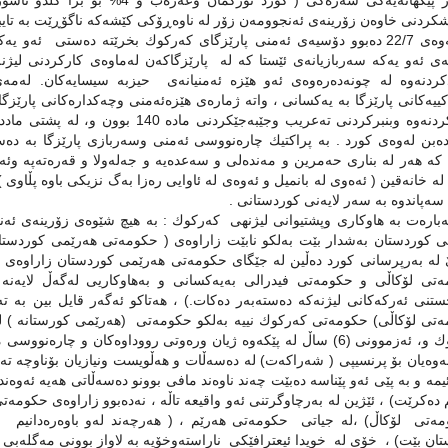
ردنی خاوه‌ن زۆرینه‌ی ئه‌نجوومه‌ن زۆر له‌ ناوه‌ڕۆكی كێشه‌كه‌ ناگۆڕێت به‌ تایبه‌ت
3. له‌وه‌ی 22/7 ده‌بوو دۆسیه‌ی‌ ئه‌منی‌ پارێزگای‌ كه‌ركوك بخرێته‌‌ ده‌ستی‌ ئه
‌ی‌ ئه‌و یه‌كه‌ سه‌ربازیانه‌ی‌ ئێستا كه‌ له‌ پارێزگاكه‌ن‌ له‌ماوه‌ی‌ كاركردنی‌ لیژ
كییه‌كانی پارێزگا‌ به یه‌كسانی ‌، واته‌ ژماره‌ی هێزه‌ئه‌منی وچه‌كداره‌كانی پار
ه‌بن له‌وه‌ی‌ كورد . به‌ پراكتیك چاره‌نووسی ئه‌منی وسه‌ربازی پارێزگا به‌ ده‌ست
كه‌ هه‌ر له‌ بناری حه‌مرین و مه‌نده‌لی و سه‌عده‌یه‌ و جه‌له‌ولا و قه‌ره‌ته‌په‌ وئه
ه خانه‌قین ( ئه‌ه‌وی له‌ بانمیل و ئه‌وه‌ی له‌ ئاوایی ره‌زا به‌گ نزیكی باوه‌ پڵاوی 
ه‌پاندوه‌ به‌ سه‌ر لایه‌نی كوردستانی .
ه‌باره‌ت به‌ هاوكاری وپشتیوانی لیژنهی كه‌ركوك : به‌ هیچ شێوه‌ی‌ زۆرینه‌ی ئه‌
 له‌ به‌رپرسانی كورد ده‌ڵین له‌ جێگای حكومه‌تی هه‌رێمی كوردستان زاراوه‌ی ( 
‌تی لۆكاڵی و حكومه‌تی فیدرالی به‌یه‌كسانی و به‌هاوكاریی له‌گه‌ڵ لایه‌نه‌ په
تنی ئه‌ركه‌كانی لیژنه‌كه‌ ده‌سته‌به‌ر ده‌كات.) ، هه‌تاكو ئه‌گه‌ر قایل بین به‌ 
‌تی لۆكاڵی) حكومه‌تی كه‌ركوك نییه‌ به‌لكو حكومه‌تی (هه‌رێمی كورستانه‌ ) 
‌وه‌یان بۆ پرنسیپی ( شه‌راكه‌ت) له‌ ده‌سه‌ڵات و هه‌ڵویست ونیازیان بۆناوچه‌ ته‌عری
مه‌ و به‌ پێی ئه‌و پێناسه‌ ده‌بێت چه‌ند ناوه‌ند مافی بوونو ده‌سه‌ڵاتی هه‌یه‌ ئه‌وه‌
ده‌كرێت) ، ئێژین له‌ به‌رچاوگرتنی ئه‌و واقیعه‌ تاڵه‌ ، نه‌ده‌بوو زاراوه‌ی حك
ه‌تی لۆكاڵ) ،له‌ جیاتی حكومه‌تی هه‌رێم ، ( هه‌رچه‌ند له‌و باوه‌ره‌دانیم
ان بێت) ، خۆی له‌ خویدا ئیعترافێكی ناراسته‌وخۆیه‌ به‌ لاواز بوونی مه‌گله‌بی 