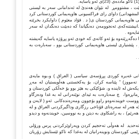
ده‌كه‌ به‌ نهێنی بێت ، مشتوومڕ له‌ نێوان هه‌ندێ له‌ ئه‌ندامانی سه‌ر به‌ لیستی
د المشهدانی) داوای رای فراكسیونی هاوپه‌یمانی كوردستانی كرد
ی هاوپه‌یمانی كوردستان ی( د . فۆاد معێوم ) داوایكرد بخرێته‌
‌انیشتنه‌كه‌ی ئه‌نجوومه‌ن ده‌نگیاندا كه‌ ده‌بێت ده‌نگدان له‌ سه‌ر
سند كردنی یاساكه‌ له‌ واقیعدا ده‌گه‌ڕێته‌وه‌ بۆ ئه‌و كاته‌ی كه‌ خودی ئه‌و پڕۆژه‌ یاسایه‌ گه‌یشته‌
 ، پێشنیاری لیستی هاوپه‌یمانی كوردستانی بوو ، سه‌باره‌ت به‌
.
ه‌نه‌كانی غه‌یره‌ كوردی پڕۆسه‌ی سیاسی ( العراق ) و،‌بوه‌ مایه‌ی
‌كگردنه‌وه‌و درووست بوونی گردبوونه‌وه‌ی ئه‌و لایه‌نانه كه‌ دواتر به‌ هێزی ( 22/ ته‌مووز) " پێناسه‌ كران، بۆ یه‌كخستنی هه‌ڵویستیان له‌ مه‌ڕ
تراتیجی دیكه‌ش له‌ ئاینده‌ و، شۆكێكی به‌ هێز بوو بۆ خه‌ڵكی كوردستان و
ڕه‌وا، چ سه‌باره‌ت به‌ ئیدای نوێنه‌رانی له‌ به‌ غدا وده‌زگاو
وست خویندنه‌وه‌و راوو بۆچوون ومه‌زه‌نده‌كانی ئه‌و ( لایه‌ن و
 هه‌ر له‌ سه‌ره‌تای قۆناخی رزگاری وداگیركردنی العراق و له‌
ی نێوان ناوه‌ند و هه‌رێم) ، به‌ راشكاوی به‌ دیتن و به‌ نووسین، خویندنه‌وه‌ و دیدو
به‌ ته‌حدید له‌ هه‌وڵی ته‌حجیم كردن‌ وپه‌راوێزكردنی پرس ورۆلی
می كوردستان ونوینه‌رانیان له‌ به‌غدا كه‌ تاكو ئێستایش زۆریان