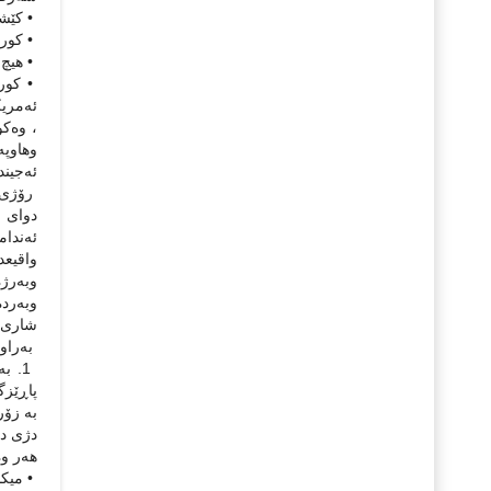
• كێشه
• كورد
• هیچ 
• كورد
ئه‌مریك
، وه‌ك
وهاوپه
ئه‌جیند
دوای م
واقیعد
وبه‌رژ
وبه‌رد
شاری ك
به‌راوردكردنی مادده‌ی(24)ی په‌سندكرا
هه‌ر وه‌كو
• میكان