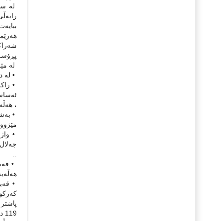
له‌ سه
رایه‌ڵ
ببایه‌
هه‌رێم
شه‌راك
پڕۆسه‌
له‌ مێژه
• له‌ ده‌ستدانی فرسه‌تی (4/2003
• راكر
ئه‌ساس
، هه‌ڵه
• به‌ش
مێژووی
• واژو
جه‌لال 
..
هه‌ڵه‌ی
• قه‌ب
پاشتر 
19