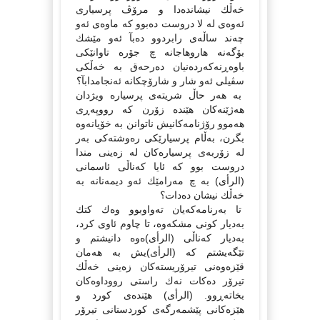
خەڵك نیشاندەدا و مرۆڤ پرسیارى
ئەوەى لە لا دروست دەبوو كە ماوەى ئەو
چەند ساڵەى رابردوو دەبآ ئەو مێشك
بۆگەنە هاروهاجانە چ جۆرە تاوانێكی
باوەڕنەكەردەنیان دەرحەق بە خەڵكى
سڤیلى ئەو شار و شارۆچكانە ئەنجامدابآ؟
بە هەر حاڵ شریتەى پرسیارە ویژدان
هەژێنەكان هێندە زۆرن كە رووپەڕى
هەموو رۆژنامەكانیش ناتوانن بە خۆیانەوە
بگرن، بەڵام پرسیارێكى رەوشتەكى بەر
لە زۆربەى پرسیارەكان لە زەینى مندا
دروست بوو كە ئایا كەناڵى ئاسمانى
(الرأی) بە چ مەرامێك ئەو دیمەنانە بە
خەڵك نیشان دەدات؟
تا بەرنامەكەیان تەواوبوو وەك كتك
بەدیار كونى مشكەوە، تا چاوم ئاوى كرد،
بەدیار كەناڵى (الرأی)ەوە دانیشتم و
تێگەیشتم كە (الرأی)یش بە هەمان
قێزەوەنى تیرۆریستەكان زەینى خەڵك
تیرۆر دەكات نەك راستى رووداوەكان
بخاتەڕوو. (الرأی) هێندەى كورد و
هێزەكانى پێشمەرگەى كوردستانى تیرۆر