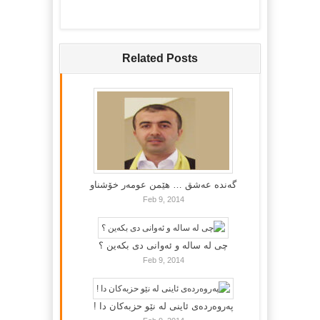
Related Posts
گه‌نده‌ عه‌شق … هێمن عومه‌ر خۆشناو
Feb 9, 2014
چی لە سالە و ئەوانی دی بكەین ؟
Feb 9, 2014
پەروەردەی ئاینی لە نێو حزبەکان دا !