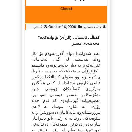
Closed
by
محه‌مه‌دی
October 16, 2008
گشتی
كەناڵى ئاسمانى (الرأی) بۆ وادەكات؟
محەمەدى مشیر
لەم شەوانەدا دواى گەڕانەوەم بۆ ماڵ
وەك هەمیشە لە گەڵ ئەندامانى
خێزانەكەم بە دیار تەلەفزیۆنەوە دانیشتم
، كۆنتڕۆڵى سەتەلایتەكە بەدەست (بریا)
ى كچمەوە بوو بەدواى كەناڵێكدا دەگەڕا
فیلمى كارتۆن نیشاندا، لە كاتى هەڵگێڕو
وەرگێڕى كەناڵەكان زوومى چاوە
بچكۆلەكانم لەسەر دیمەنى ئەو برا
مەسیحییانە گیرسایەوە كە لەم چەند
رۆژەدا لە شارى موسڵ لە لایەن
تیرۆریستانەوە ماڵەكانیان دەسووتێنرآ و بە
شێوەیەكى دڕندانە لە زێدى بابو باپیرانیان
شار بەدەر دەكرێن. دیمەنەكان دڕندایەتى
ئەو تیرۆریستانەیان لە رۆژ رۆشنتر بە