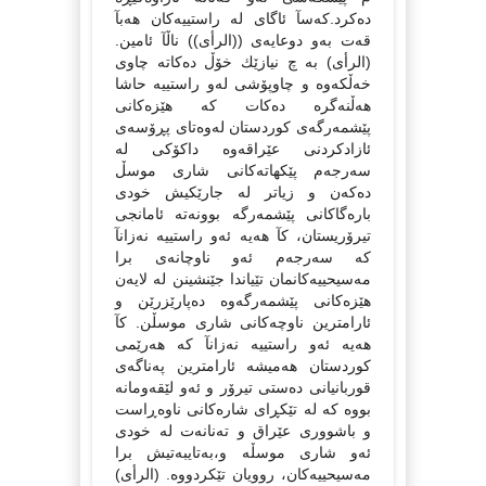
دەكرد.كەسآ ئاگاى لە راستییەكان هەبآ
قەت بەو دوعایەى ((الرأی)) ناڵآ ئامین.
(الرأی) بە چ نیازێك خۆڵ دەكاتە چاوى
خەڵكەوە و چاوپۆشى لەو راستییە حاشا
هەڵنەگرە دەكات كە هێزەكانى
پێشمەرگەى كوردستان لەوەتاى پڕۆسەى
ئازادكردنى عێراقەوە داكۆكى لە
سەرجەم پێكهاتەكانى شارى موسڵ
دەكەن و زیاتر لە جارێكیش خودى
بارەگاكانى پێشمەرگە بوونەتە ئامانجى
تیرۆریستان، كآ هەیە ئەو راستییە نەزانآ
كە سەرجەم ئەو ناوچانەى برا
مەسیحییەكانمان تێیاندا جێنشینن لە لایەن
هێزەكانى پێشمەرگەوە دەپارێزرێن و
ئارامترین ناوچەكانى شارى موسڵن. كآ
هەیە ئەو راستییە نەزانآ كە هەرێمى
كوردستان هەمیشە ئارامترین پەناگەى
قوربانیانى دەستى تیرۆر و ئەو لێقەومانە
بووە كە لە تێكڕاى شارەكانى ناوەڕاست
و باشوورى عێراق و تەنانەت لە خودى
ئەو شارى موسڵە و،بەتایبەتیش برا
مەسیحییەكان، روویان تێكردووە. (الرأی)