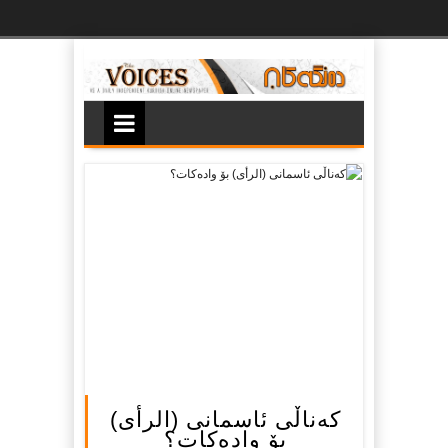
Ski
t
th
conten
كەناڵى ئاسمانى (الرأی)
بۆ وادەكات؟