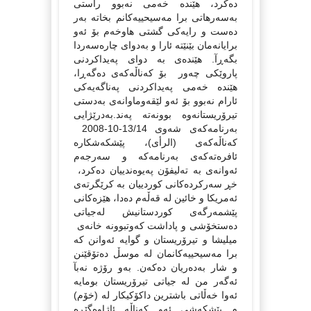
دەكرد، هێندە خەمى نەبوو راستى
بەسەرهاتى برا مەسیحییەكانم بخاتە بەر
دەست و رایەكى گشتى هاوخەم بۆ ئەو
برایانەمان بێنێتە ئارا و بەدواى چارەسەردا
بگەڕآ. هێندەى بە دواى پەیداكردنى
پاروێكى چەور بۆ كەناڵەكەى دەگەڕا،
هێندە خەمى پەیداكردنى پەناگەیەكى
ئارام نەبوو بۆ ئەو لێقەوماوانەى بەدستى
تیرۆریستانەوە بوونەتە پەند.بەدرێژایى
بەرنامەكەى شەوى 13/14-10-2008
كەناڵەكەی (الرأی)، پێشكەشكارە
ئافرەتەكەى بەرنامەكە و سەرجەم
ئەوانەى بە تەلیفۆن پەیوەندییان دەكرد،
خڕ سەركردەكانى كوردییان بە كرێگرتەى
ئەمریكا و خائین لە قەڵەم دەدا، هێزەكانى
پێشمەرگەى كوردستانیش لەجیاتى
دەستخۆشى و پاداشت كەوتبوونە خانەى
میلیشا و تیرۆریستان و گوایە ئەوانن كە
برا مەسیحییەكانمان لە موسڵ دەتۆقێنن
و شار بەدەریان دەكەن. بەو رۆژە نەبآ
ئەگەر من لە جیاتى تیرۆریستان بومایە
ئەوا خەڵاتى باشترین داكۆكیكار لە (خۆم)
م پێشكەشى ئەو كەناڵە ئاژاوەگێڕە