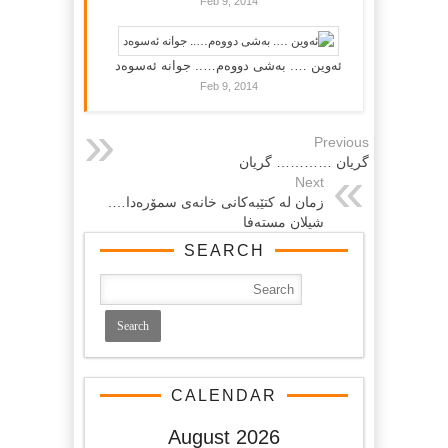
Feb 9, 2014
ئەوین …. بەشی دووەم….. جوانە ئەسوەد
Feb 9, 2014
Previous
گریان ………… گریان
Next
زمان لە كتێبەكانی خانەی سمۆرەدا….
شیلان مستەفا
SEARCH
CALENDAR
August 2026