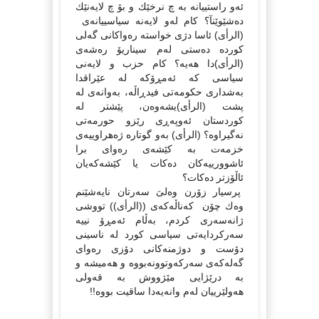
ئەو راستییانە بە چ نرخێك و بۆ چ لایەنێك
دەشێوێنآ؟ كام لەو لایەنە سیاسییانەى
(الرأی) ئاسا دژى خواستە رەواكانى گەلى
كوردە دەستى لەم سیناریۆ رەشەى
(الرأی)دا هەیە؟ كام حزب و لایەنى
سیاسى كە ئەمڕۆكە لە عێراقدا
بەشدارى حكومەتى فیدڕاڵە، بەوانەى لە
پشت (الرأی)یشەوەن، پێشتر لە
كوردستان ئەوپەڕى رێزو حورمەتى
نەگیراوە؟ (الرأی) بەو گوتارە ژەهراوییەى
خزمەت بە كێشەى رەواى برا
ئاشوورییەكان دەكات یا كێشەكەیان
ئاڵۆزتر دەكات؟
پرسیار زۆرن وەلىَ سەرتان نایەشێنم
وەك چۆن كەناڵەكەى ((الرأی)) تووشى
ژانەسەرى كردم، بەڵام ئەمڕۆ نییە
سەركردایەتى سیاسى كورد لە ناسینى
دۆست و دوژمنەكانى دۆزى رەواى
گەلەكەى سەركەوتوونەبووە و هەمیشە و
بە درێژایى مێژووش بە قەولى
هەولێرییان لەم وانەیەدا ساقیت بووە!!