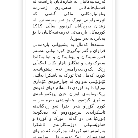
ئه‌رمه‌نیه‌کانیان له‌ شاره‌کایان پاراست له‌
قه‌سابخانه‌کانی سه‌ربازی ژه‌ندرمه‌
وتاوانباره‌کانی مافی گشتی که‌
لێپرسراوانی تورک بۆ ئه‌و مه‌به‌ستره‌ له‌
زیندان به‌ڕه‌ڵایان کردبوو. ساڵی 1919
کورده‌کان یاره‌مه‌تی ئه‌رمه‌نییه‌کانیان دا بۆ
په‌نابردنه‌ به‌ر سوریا.
مسته‌فا که‌مال به‌ پشتیوانی یاره‌مه‌تی
فراوان و گه‌رموگوڕێ کورد توانی به‌سه‌ر
فه‌ره‌نسیه‌کان و یۆنانیه‌کان و ئیتالیه‌کاندا
سه‌رکه‌وێت و ئینگلیز ناچار بکات له‌گه‌ڵی
ڕێک بکه‌ون.به‌رامبه‌ر ئه‌م پشتویانیه‌ی
کورد، که‌مال ئه‌تا تورک به‌ ئاشکرا به‌ڵێنی
ئۆتۆنۆمی ته‌واوی له‌ چوارچیوه‌ی کۆماری
تورکیا دا به‌ کوردی دا، به‌ڵام دوای ئه‌وه‌ی
ڕێکه‌وتنامه‌ی لۆزان جێێ ڕێکه‌وتنامه‌ی
سیڤری گرته‌وه‌، هه‌لویشتی به‌رمابه‌ر به‌
کورد گۆڕاو هه‌ر خێرا ئه‌و ڕه‌گیاندنه‌
ئاشکرایه‌ی بیرچووه‌وه‌و که‌ ده‌یگوت:
(تورکیا هی دو گه‌له‌ : تورک و کورد) و
هه‌ڵوێستیکی دوژمنکارانه‌ی ئاشکرا
به‌رامبه‌ر ئه‌و کوردانه‌ وه‌رگرت که‌ دواوای
ئۆتۆنۆمیان ئه‌کردهه‌روه‌ها په‌رله‌مانه‌