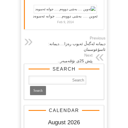
ئەوین …. بەشی دووەم….. جوانە ئەسوەد
Feb 9, 2014
Previous
دیمانه‌ له‌گه‌ڵ ئه‌یوب ره‌زا….دیمانە:
ئاسۆعوسمان
Next
پێش 25ى نۆڤەمبەر..
SEARCH
CALENDAR
August 2026