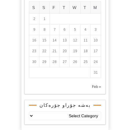
S
S
F
T
W
T
M
2
1
9
8
7
6
5
4
3
16
15
14
13
12
11
10
23
22
21
20
19
18
17
30
29
28
27
26
25
24
31
« Feb
بەشە جۆراو جۆرەکان
بەشە
جۆراو
جۆرەکان