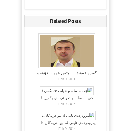
Related Posts
گه‌نده‌ عه‌شق … هێمن عومه‌ر خۆشناو
Feb 9, 2014
چی لە سالە و ئەوانی دی بكەین ؟
Feb 9, 2014
پەروەردەی ئاینی لە نێو حزبەکان دا !
Feb 9, 2014