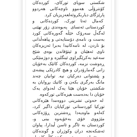
شکستی سوپای تورکای، کورده‌کان
کۆنترۆڵی هه‌موو ناوچه‌کانی هه‌ردوو
پارێزگای دیاربکروئه‌لعه‌زیزیان کرد.
که‌مال ئه‌تا تورک، کورده‌کانی و
کوردستانی ئه‌نسای په‌یوه‌ندی زۆر نهێنی
له‌گه‌ڵ سه‌رۆک خێڵه‌ گه‌وره‌کانی کورد
به‌ست و، نامه‌ی دۆستایه‌تی و پیاهه‌ڵدانی
بۆ ناردن، له‌ نامه‌کانیدا به‌برا ئه‌زیزه‌کان
ناوی ئه‌هێنان و ئیتۆقاندن بوه‌ی شێخ
سه‌عید به‌کرێگیراوی ئینگلیزه‌ و دوژمنێکی
ڕه‌وشت نزمه‌، کورده‌کان کاتێک به‌خۆیان
زانی گه‌مارۆدران و هیچ کادرێکی پیشه‌ی
و پێشتوانی ده‌رکیان نیه‌. توانیان چه‌ند
مانگ به‌رگری بکه‌ن و، کاتیك بڕوایان به‌
شکشتی خۆیان هێنا یه‌ک له‌دوای یه‌ک
خۆیان دا به‌ده‌ست هیزه‌کانی تورکه‌وه‌.
له‌ حه‌وتی تشرینی دووه‌مدا هێزه‌کانی
تورکیا کوردستانی تورکیایان داگیر کرد،
که‌له‌و ماوه‌یه‌دا ڕه‌شترین ڕۆژه‌کانی
مێژووی خۆی به‌خۆیه‌وه‌ بینی و،
کوردستان به‌ ئاگر و ئاسن ڵیدارا، پیاوان
ئه‌شکه‌نجه‌ دران وکوژران و گونده‌کان