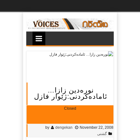
Ski
t
th
conten
نوره‌دین زازا…
ئاماده‌کردنی:ژێوار فازل
Closed
by
dengekan
November 22, 2008
گشتی