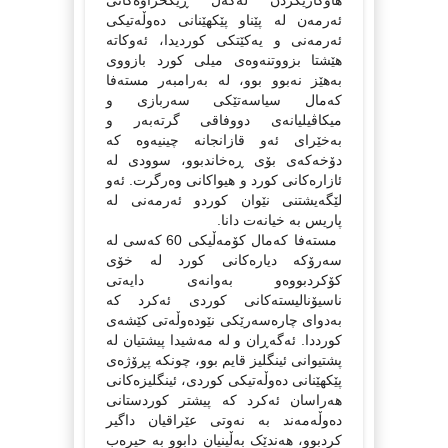
هاوکاریکردن له‌گه‌ڵ ڕێکخراوه‌کانی
ئه‌رمه‌ن له‌ پێناو پێکهێنانی ده‌وڵه‌تیکی
ئه‌رمه‌نی و یه‌کێتکی کوردیدا، ئه‌وکاته‌
هێشتا بزووتنه‌وه‌ی میلی کورد بازووی
به‌هێز نه‌بوو بوو، له‌ به‌رامبه‌ر مسته‌فا
که‌مال سیاسه‌تێکی سه‌ربازی و
میکاڤیلیانه‌ی دووفاقی گرته‌به‌ر و
به‌خێرای ئه‌و قازانجانه‌ چینیه‌وه‌ که‌
دۆخه‌که‌ی بۆی ڕه‌خاندبوو، سوودی له‌
ئازاره‌کانی کورد و هیواکانی وه‌رگرت. ئه‌و
لێگه‌یشتنی نێوان کوردو ئه‌رمه‌نی له‌
پاریس به‌ خیانه‌ت دانا.
مسته‌فا که‌مال کۆمه‌ڵیکی 60 که‌سی له‌
سه‌رۆکه‌ دیاره‌کانی کورد له‌ خۆی
کۆکردبووه‌و به‌وانه‌ی دایه‌تی
ناسیۆنالیسته‌کانی کوردی ئه‌کرد که‌
به‌دوای چاره‌سه‌رێکی نێوده‌وڵه‌تی کێشه‌ی
کورددا. ئه‌گه‌ڕان و له‌ مه‌شیدا پیشتیان له‌
پشتیوانی ئینگلیز قایم بوو، چونکه‌ پڕۆژه‌ی
پێکهێنانی ده‌وڵه‌تیکی کوردی، ئینگلیزه‌کانی
هه‌راسان ئه‌کرد که‌ پیشتر کوردستانی
ده‌وڵه‌مه‌ند به‌ نه‌وتی عێراقیان داگیر
کردبوو، هه‌ندێک به‌ڵینیان دابوو به‌ حیره‌ب