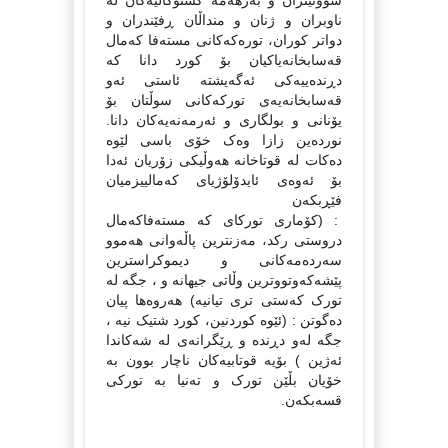
سووتێنران و به‌رهه‌مه‌ کشتوکاڵیه‌کان له‌
ناوبران و ژنان و منداڵان ڕفێندران و
دواتر کوران، توره‌که‌کانی مسته‌فا که‌مال
قه‌سابخانه‌یاکیان بۆ کورد دانا که‌
دڕنده‌ییه‌کی ئه‌گه‌یشته‌ ئاستی ئه‌و
قه‌سابخانه‌یه‌ی تورکه‌کانی سوڵتان بۆ
یۆنانی و بولگاری و ئه‌رمه‌نه‌یه‌کان دانا.
نورده‌ین زازا وه‌ک خۆی باسی لێوه‌
ده‌کات له‌ قوتاخانه‌ هه‌وڵیکی زۆریان ئه‌دا
بۆ ئه‌وه‌ی ئایدۆلۆژیای که‌مالییزمیان
فێڕبکه‌ن
: (کۆماری تورکای که‌ مسته‌فاکه‌مال
دروستی رکد، مه‌زنترین پاڵه‌وانی هه‌موو
سه‌رده‌مه‌کانی و دیموکراسترین
پێشه‌که‌وتووترین وڵاتی جیهانه و ، جگه‌ له‌
تورک که‌ستی تری تیانیه‌) هه‌روه‌ها پیان
ده‌گوتن : (ئێوه‌ کوردنین، کورد شتیک نیه‌ ،
جگه‌ له‌و دڕنده‌ و ڕێگرانه‌ی له‌ شه‌کاندا
ئه‌ژین ) بۆیه‌ قوتابیه‌کان ناچار بوون به‌
خۆیان بڵێن تورک و ته‌نیا به‌ تورکی
قسه‌بکه‌ن.