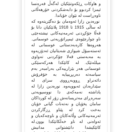
و هاوکات ڕێکه‌وتنێکیان له‌گه‌ڵ فه‌ره‌نسا
ئیمزا کردبوو بۆ دابه‌شکردنی خۆرهه‌ڵاتی
ناوه‌ڕاست له‌ نێوان خۆیاندا.
نوره‌دین زازا ئه‌وه‌مان بۆ ده‌گێریته‌وه‌ که‌
له‌ ساڵی 1915 تا 1918 پلانێکیان دانا بۆ
قه‌ڵا جۆكڕدنی ئه‌رمه‌نیه‌کانی نیشته‌جێی
ناو چوارچێوه‌ی ئیمپراتۆریه‌تی عوسمانی.
هه‌روه‌ها کاره‌به‌دستانی عوسمانی له‌
ئه‌سته‌مبۆل شیوازی شه‌یتانیان ئه‌دۆزیه‌وه‌
به‌ مه‌به‌ستی قه‌لا چۆکردنی ته‌واوی
میلله‌تێک. له کاتێکدا هه‌رکه‌سێکی
عوسمانی هه‌ر بێزارییه‌کی به‌رامبه‌ر به‌م
سیاسه‌ته‌ ده‌ربڕیبیایه‌ به‌ خۆفرۆش
دائه‌نراو ڕووبه‌ڕووی سزای له‌
سێداره‌دان ئه‌بوویه‌وه‌. نوره‌دین زازا له‌
یاداشته‌ نه‌مه‌که‌ی دا نووسیویه‌تی
سه‌ره‌ڕای مه‌تریسانه‌ش زۆر له‌ کورداکان
سامان یخۆیان و نه‌ته‌نات گیانی خۆیان
به‌خت کرد له‌ پێناو ڕزگارکردن
ئه‌رمه‌نیه‌کانی وڵاته‌کایان و ناوچه‌که‌یان و
ئه‌واه‌نی له‌ ناو خه‌ڵکانێکدا بوون.له‌
کاتێکیشدا دانێشتوانی مدانیش