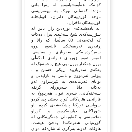
کۆنه‌که‌ هه‌ڵوه‌شیاه‌وه‌و له‌ په‌رله‌مانی
تازه‌دا که‌سانی تورک به‌ نیونه‌رایه‌تی
ناوچه‌ کوردییه‌کان دانران، قوتابخانه‌
کوردییه‌کان داخران،
له‌ یاده‌شته‌که‌ی نوره‌دین زازا باس له‌
شۆڕسه‌که‌ی شیخ سه‌عیدی پیران ده‌کات
که‌ له‌ته‌مه‌نی 80 ساڵیدا، که‌ زانا و
ڕێبه‌ری ته‌ریقه‌تیکی ئاینه‌وه‌ بووه‌
سه‌رکرده‌یه‌کی سه‌ربازی و سیاسی.
له‌به‌ر ئه‌وه‌ زۆربه‌ی ئه‌وانه‌ی له‌گه‌ڵی
بوون چه‌کدار بوون، بی هیچ زه‌حمه‌تێک له‌
یه‌که‌ی سه‌ربازییدا ڕێکی خستن و ،
پیوانی ئه‌زموون و ناسرا به‌ ئازایه‌تی و
توانای فه‌رمانده‌ی به‌ لێپرسراوی ئه‌و
یه‌کانه‌ دانا. سه‌ره‌ڕای گرتفه‌
سه‌خته‌کانی، شه‌ری نیوان هه‌ردوولا به‌
قازانجی هێزه‌کانی کورد دستی پێ کردو
سوپاسی تورکیا پاشکه‌شه‌ی کرده‌ ناو
شوراکانی دیاربه‌کره‌وه‌ و کوراو
ته‌قه‌مه‌نی و که‌لوپه‌لی جه‌نگییه‌کانی له‌
گۆڕه‌پانی شه‌ره‌که‌دا به‌جێ هێشت،
هاوکات که‌وته‌ به‌رگری له‌ شاره‌که‌. دوای