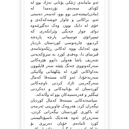
ئه‌و مامانه‌ی ژنێکی یۆنانی نه‌ژاد بوو له‌
کۆدای سه‌ده‌ی نۆزده‌مدا له‌
(مادن)نیشته‌جی بوو بوو، له‌سه‌ر ده‌ستی
ئه‌و، براکانی و چاوار خوشه‌که‌که‌ی و
خۆی له‌ دایک بوون. وه‌ک ده‌گێڕێته‌وه‌
دوای چوار جه‌نگی وێرانکه‌ری که‌
ئیمپراتۆی عوسمانی پارچه‌ پاره‌چه‌
کردبوو، چاره‌نوسی کوردستان ناردیار
بوو، له‌دایک بووه‌. له‌کاتی ڕێکه‌وتنامه‌ی
ڤیرسای دا، وه‌فدی کورد به‌ سرۆکه‌یه‌تی
شه‌ریف پاشا هه‌وڵی دابوو هێزه‌کانی
سه‌رکه‌وتووی جه‌نگ بێنێته‌ سه‌ر قایلبوون
به‌داواکانی کورد له‌ پێکهێنانی وڵاتیکی
سه‌ربه‌خۆدا، ئه‌و کاته‌ مسته‌فا که‌مال
سه‌رگه‌رمی ئازاد کردنی ناوچه‌کانی
کوردستان له‌ یۆنانیه‌کانی و ده‌کردنی
ئینگلیز و فه‌ره‌سنیه‌کان بوو له‌ وڵاته‌که‌،
سیاسه‌ته‌کانی مسته‌فا که‌مال کوردیان
نیگه‌ران کرد، هه‌روه‌ک چاوبڕینی ئه‌رمه‌ن
له‌ باکوری کوردستان نیگه‌رانی کردن،
سه‌ره‌ڕای ئه‌وه‌ هه‌ندێک ناسیۆنالیستی
کورد ئاماده‌ی خۆیان ده‌ربڕی بۆ