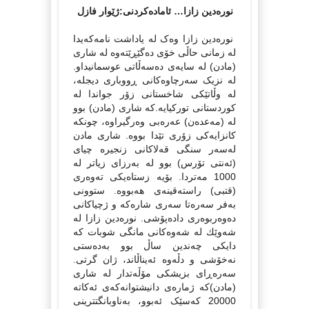
نوره‌دین زازا… ئاماده‌کردنی:ژێوار فازل
نوره‌دین زازا وه‌ک له‌ یاداشت نامه‌که‌یدا
له‌ زمانی حاڵی خۆی ده‌گێڕێته‌وه‌ له‌ شاری
(مادن) له‌ سایه‌ی ده‌سه‌ڵاتی عوسمانیداو.
له‌ نزیک سه‌رچاوه‌کانی ڕووباری دیجله‌،
له‌ وڵاتێکی شاخستانی زۆر جواندا له‌
کوردستانی تورکیایه‌.که‌ شاری (مادن) بوو
له‌ (مه‌عده‌ن) عه‌ره‌بی وه‌رگیراوه‌، چونکه‌
کانزایه‌کی زۆری تێدا بووه‌. شاری مادن
له‌سه‌ر سنگی قه‌لاکانی زنجیره‌ چیای
(ئه‌نتی تۆرس) بوو له‌ به‌رزای زیاتر له‌
1000 مه‌تردا. بۆیه‌ زستاەیکی ته‌وه‌ری
(قتبی) راسته‌قینه‌ی هه‌بووه‌. ستوونی
به‌فر سه‌ره‌تا سه‌ری شاره‌که‌ و ژچیاکانی
ده‌وه‌ربوه‌ری داده‌پۆشی. نوره‌دین زازا له‌
شه‌وێك له‌ شه‌وه‌کانی مانگی شوبات که‌
دایکی چه‌ندین ساڵ بوو به‌ده‌ستی
نه‌خۆشی و دڵه‌وه‌ ئه‌یناڵاند، ژان گرتی.
سه‌ره‌ڕای بزیشکی مۆڵه‌تدار له‌ شاری
(مادن)که‌ ژماره‌ی دانیشتوانه‌که‌ی ئه‌کاته‌
20000 که‌سێک ئه‌بوو، به‌ناوبانگتترینی