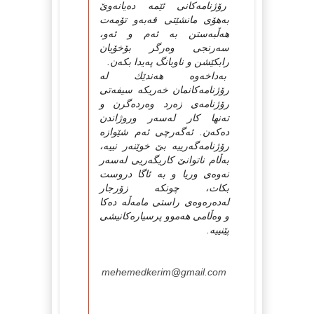
رۆژنامه‌كانى ئێمه‌ ده‌یانه‌وێ
به‌هۆى مانشێتى قه‌به‌و تۆمه‌ت
هه‌ڵبه‌ستن به‌ ئه‌م و ئه‌و،
سه‌رنجى وه‌رگر بۆخۆیان
رابكێشن و ناوبانگ په‌یدا بكه‌ن.
به‌داخه‌وه‌ هه‌ندێك له‌
رۆژنامه‌كانمان خه‌ریكه‌ سیفه‌تى
رۆژنامه‌ى زه‌رد وه‌رده‌گرن و
ته‌نها كار له‌سه‌ر وروژاندن
ده‌كه‌ن. ئه‌گه‌رچى ئه‌م شێوازه‌
رۆژنامه‌گه‌رییه‌ بێ خوێنه‌ر نییه‌،
به‌ڵام ناتوانێ كاریگه‌ریى له‌سه‌ر
نه‌وه‌ى وریا و به‌ ئاگا دروست
بكات، چونكه‌ زۆرجار
له‌ده‌ره‌وه‌ى راستى مامه‌ڵه‌ ده‌كا
و وه‌ڵامى هه‌موو پرسیاره‌كانیشى
پێنییه‌.
mehemedkerim@gmail.com