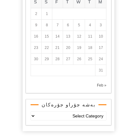
S
S
F
T
W
T
M
2
1
9
8
7
6
5
4
3
16
15
14
13
12
11
10
23
22
21
20
19
18
17
30
29
28
27
26
25
24
31
« Feb
بەشە جۆراو جۆرەکان
بەشە
جۆراو
جۆرەکان