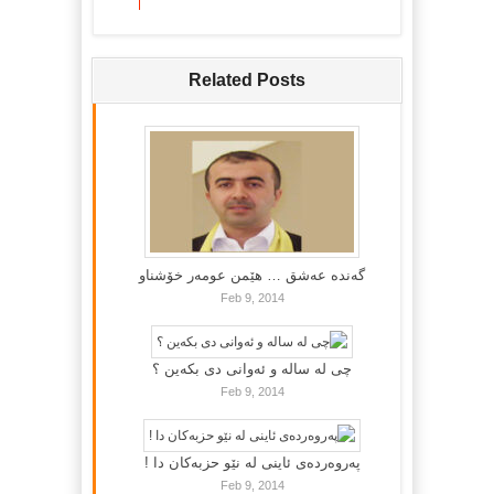
Related Posts
گه‌نده‌ عه‌شق … هێمن عومه‌ر خۆشناو
Feb 9, 2014
چی لە سالە و ئەوانی دی بكەین ؟
Feb 9, 2014
پەروەردەی ئاینی لە نێو حزبەکان دا !
Feb 9, 2014