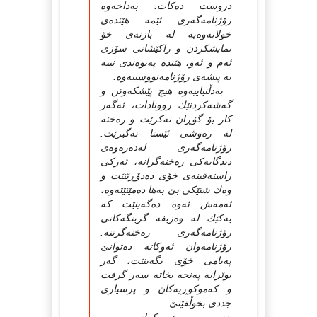
دروست ده‌كات. به‌داخه‌وه‌
رۆژنامه‌گه‌رى ئێمه‌ هێنده‌ى
خولانه‌وه‌یه‌ له‌ بازنه‌ى خۆ
نمایشكردن و راكێشانى سۆزى
ئه‌م و ئه‌و، هێنده‌ په‌یوه‌ندى نییه‌
به‌ پیشه‌ى رۆژنامه‌نووسییه‌وه‌.
به‌دڵنیاییه‌وه‌ هیچ پێشكه‌وتن و
گه‌شه‌كردنێك روونادات، ئه‌گه‌ر
كار بۆ گۆڕان نه‌كرێت و ره‌خنه‌
له‌ ره‌وشى ئێستا نه‌گیرێت.
رۆژنامه‌گه‌رى له‌ده‌ره‌وه‌ى
دیدگایه‌كى ره‌خنه‌گرانه‌، ئه‌ركى
راسته‌قینه‌ى خۆى ده‌دۆڕێنێت و
وه‌ك شتێكى بێ به‌ها ده‌مێنێته‌وه‌،
ئه‌مه‌ش ئه‌وه‌ ده‌گه‌ینێت كه‌
یه‌كێك له‌ وه‌زیفه‌ گرینگه‌كانى
رۆژنامه‌گه‌رى ره‌خنه‌گرتنه‌.
رۆژنامه‌وان ئه‌وكاته‌ ده‌توانێ
په‌یامى خۆى بگه‌ینێت، گه‌ر
بوێرانه‌ په‌نجه‌ بخاته‌ سه‌ر گرفت
و كه‌موكوڕیه‌كان و پرسیارى
جددى بخوڵقێنێ.