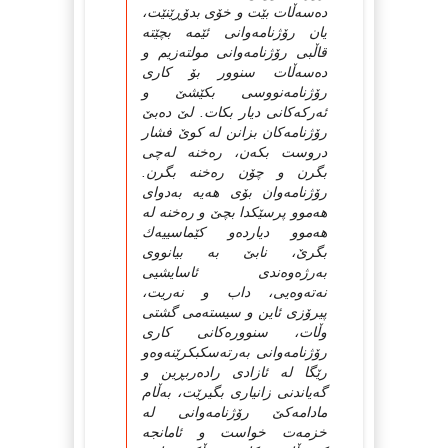
ده‌سه‌ڵات بێت و خۆى بدۆڕێنێت،
یان رۆژنامه‌وانى ئێمه‌ بچێته‌
قاڵبى رۆژنامه‌وانى مولته‌زیم و
ده‌سه‌ڵات سنوور بۆ كارى
رۆژنامه‌نووسى بكێشێ و
ئه‌ركه‌كانى دیار بكات. لێ ده‌بێ
رۆژنامه‌كان بزانن له‌ كوێ فشار
دروست بكه‌ن، ره‌خنه‌ له‌چى
بگرن و چۆن ره‌خنه‌ بگرن.
رۆژنامه‌وان بۆى هه‌یه‌ به‌دواى
هه‌موو پرسێكدا بچێ و ره‌خنه‌ له‌
هه‌موو دیارده‌و كێماسییه‌ك
بگرێ، نابێ به‌ بیانووى
به‌رژه‌وه‌ندى ئاسایشیى
نه‌ته‌وه‌یى، داب و نه‌ریت،
پیرۆزى ئاین و سیسته‌مى گشتى
وڵات، سنووره‌كانى كارى
رۆژنامه‌وانى به‌رته‌سكبكرێنه‌وه‌و
رێگا له‌ ئازادى راده‌ربڕین و
گه‌یاندنى زانیارى بگیرێت، به‌ڵام
مادامه‌كێ رۆژنامه‌وانى له‌
خزمه‌ت خواست و ئامانجه‌