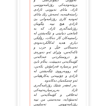
نه‌بوونى دیموكراسی و
بزوتنه‌وه‌یه‌كى رۆژنامه‌نووسى
ئازاد، ماناى نه‌بوونى ئازادى
راسته‌قینه‌یه‌، ئه‌مه‌ش رێك ماناى
ئه‌وه‌یه‌ كارى رۆژنامه‌وانی بێ
ئازادى هیچ نییه‌. بێگومان
رۆژنامه‌گه‌رى ئازاد، كه‌ به‌
ئامانجى دنیابینى و تێگه‌یشتن له‌
راستییه‌كان كار ده‌كات، رۆڵێكى
دیارى هه‌یه‌ له‌كاڵكردنه‌وه‌ى
ده‌سه‌ڵاتى خێڵ و حزب و
تاكه‌كه‌س، وێڕاى ئه‌و ده‌وره‌ى
بۆ دروستكردنى عه‌داله‌تى
كۆمه‌ڵایه‌تى ده‌یبینێت، به‌ڵام نابێ
ئه‌و پرسیاره‌ فه‌رامۆش بكه‌ین،
كه‌ رووبه‌رووى تێگه‌یشتن له‌
ئازادى و چۆنییه‌تى به‌كارهێنانی
ئه‌و چه‌مكه‌مان ده‌كاته‌وه‌.
به‌ر له‌هه‌ر شتێك رۆژنامه‌گه‌رى
ئازاد به‌رپرسیاریه‌تییه‌كى
ئه‌خلاقى و كۆمه‌ڵایه‌تى له‌
ئه‌ستۆدایه‌، مه‌به‌ستى من نییه‌
رۆژنامه‌نووس ته‌سلیمى