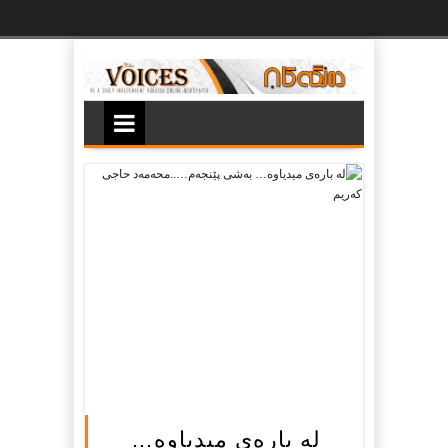
Ski
t
th
conten
له‌ باره‌ى میدیاوه‌…