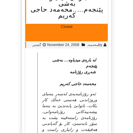
به‌شی
پێنجه‌م…..محه‌مه‌د حاجى
كه‌ریم
Closed
by
محه‌مه‌د
November 24, 2008
گشتی
له‌ باره‌ى میدیاوه‌… به‌شی
پێنجه‌م
شه‌ڕى رۆژنامه‌
محه‌مه‌د حاجى كه‌ریم
ئه‌و رۆژنامه‌یه‌ى له‌سه‌ر بنه‌ماى
وروژاندنى هه‌ستى خه‌ڵك كار
بكات، ناتوانێ پابه‌ندبێ به‌ بنه‌ما
پیشه‌ییه‌كانى رۆژنامه‌وانى،
رۆژنامه‌ى راسته‌قینه‌ پشت به‌
سۆز نابه‌ستێ، كار بۆ گه‌یاندنى
هه‌قیقه‌ت و زانیارى راست و