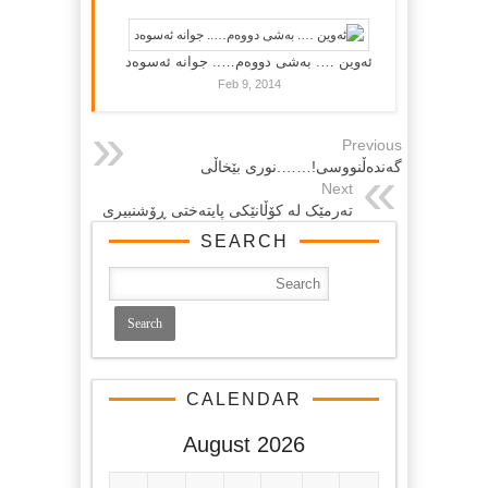
ئەوین …. بەشی دووەم….. جوانە ئەسوەد
Feb 9, 2014
Previous
گەندەڵنووسى!…….نورى بێخاڵى
Next
ته‌رمێک له‌ کۆڵانێکی پایته‌ختی ڕۆشنبیری
SEARCH
CALENDAR
August 2026