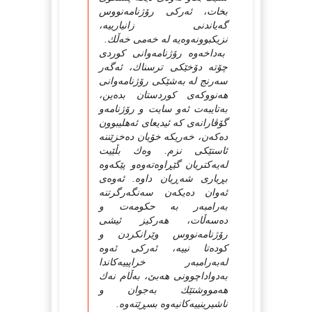
بخات، ئه‌ركى رۆژنامه‌نووس
گه‌یاندنى زانیارییه‌،
نزیكبوونه‌وه‌یه‌ له‌ خه‌مى خه‌ڵك.
به‌داخه‌وه‌ رۆژنامه‌وانى كوردى
چۆته‌ دۆخێكى ترسناك، ئه‌گه‌ر
سه‌رنج له‌ به‌شێكى رۆژنامه‌وانى
هه‌نووكه‌ى كوردستان بده‌ین،
به‌تایبه‌ت ئه‌و سایت و رۆژنامه‌و
گۆڤارانه‌ى كه‌ ئیدیعاى ئه‌هلیبوون
ده‌كه‌ن، خه‌ریكه‌ خۆیان ده‌خزێننه‌
ئاستێكى نزم. وه‌ك بڵێیت
له‌یه‌كتریان گێڕاوه‌ته‌وه‌و پێكه‌وه‌
بڕیارى شه‌ڕیان داوه‌. ئه‌وه‌ى
ئه‌وان ده‌یكه‌ن سه‌نگه‌رگرتنه‌
به‌رامبه‌ر به‌ حكومه‌ت و
ده‌سه‌ڵات، هه‌ركیز ئیشى
رۆژنامه‌نووس وێرانكردن و
كوده‌تا نییه‌، ئه‌ركى ئه‌وه‌
له‌به‌رامبه‌ر خراپییه‌كاندا
به‌دواداچوونى هه‌بێ، به‌ڵام نه‌ك
هه‌مووشتێك به‌جوان و
ناشیرینییه‌كانیه‌وه‌ بسڕێته‌وه‌.