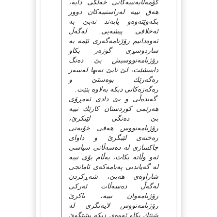
كۆمه‌ڵایه‌تییه‌كانى خه‌ڵكى دایه‌،
هه‌ق نییه‌ له‌راستییه‌كان دوور
بكه‌وێته‌وه‌و پابه‌ند نه‌بێ به‌
ئه‌خلاقى پیشه‌یى. له‌گه‌ڵ
ئه‌وه‌دانیم رۆژنامه‌گه‌رى ئێمه‌ به‌
ساردوسڕی گوزه‌ر بكاو
رۆژنامه‌نووسیش بێ ده‌نگ
دابنیشێت، لێ نابێ ته‌نها له‌سه‌ر
ره‌گه‌زێك بوه‌ستێ و
ره‌گه‌زه‌كانى دیكه‌ به‌لاوه‌ بنێت.
گه‌نده‌ڵى و بێ دادى ئه‌مڕۆى
هه‌رێمى كوردستان كارێك نییه‌
بێ ده‌نگى لێبكرێ،
رۆژنامه‌نووس هه‌قى خۆیه‌تى
ره‌خنه‌ى لێبگرێ و داواى
چاكسازى له‌ ده‌سه‌ڵاتى سیاسى
ئه‌و وڵاته‌ بكات، به‌ڵام بۆى نییه‌
له‌ گه‌یاندنى په‌یامه‌كه‌ى ئامانجى
شاراوه‌ى هه‌بێ، شه‌ڕكردن
له‌گه‌ڵ ده‌سه‌ڵات ئه‌ركى
رۆژنامه‌وان نییه‌، ناكرێ
رۆژنامه‌نووس لایه‌نگرى له‌
شتێك بكاو ئه‌وه‌ى دیكه‌ پشتگوێ