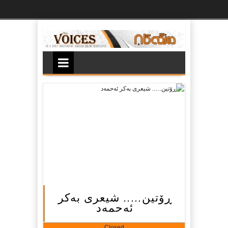
Ski
t
th
conten
ڕۆتین….. شیعری به‌کر
ئه‌حمه‌د
Closed