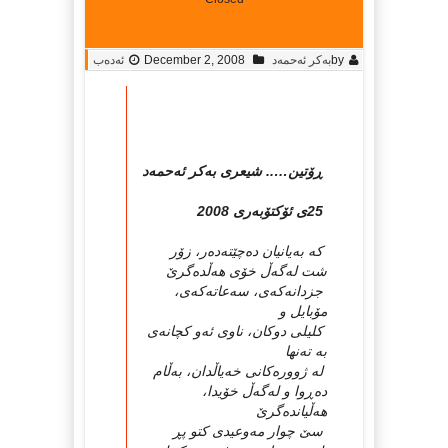
by
به‌کر ئه‌حمه‌د
December 2, 2008
ئەدەب
ڕۆتین….. شیعری به‌کر ئه‌حمه‌د
25ی ئۆکتۆبه‌ری 2008
که‌ به‌یانیان ده‌چێته‌ده‌ر، زۆر
شت له‌گه‌ڵ خۆی هه‌ڵده‌گرێ
جزدانه‌که‌ی، سه‌عاته‌که‌ی،
مۆبایل و
کلیلی دوکان، ناوی ئه‌و کچانه‌ی
به‌ ته‌نها
له‌ ژووره‌کانی خه‌یاڵدان، به‌ڵام
ده‌ڕوا و له‌گه‌ڵ خۆیدا،
هه‌ڵیانده‌گرێ
سێ چوار مه‌وعیدی کتو پڕ