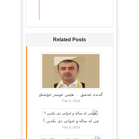
Related Posts
گه‌نده‌ عه‌شق … هێمن عومه‌ر خۆشناو
Feb 9, 2014
چی لە سالە و ئەوانی دی بكەین ؟
Feb 9, 2014