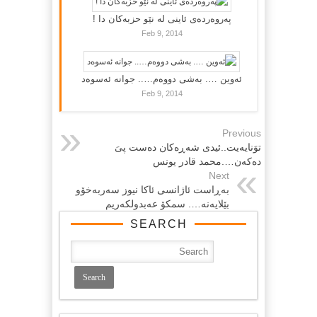
پەروەردەی ئاینی لە نێو حزبەکان دا !
Feb 9, 2014
ئەوین …. بەشی دووەم….. جوانە ئەسوەد
Feb 9, 2014
Previous
توَنایەیت..ئیدى شەڕەكان دەست پىَ
دەكەن….محمد قادر یونس
Next
بەڕاست ئاژانسى ئاكا نیوز سەربەخۆو
بێلایەنە…. سمكۆ عەبدولكەریم
SEARCH