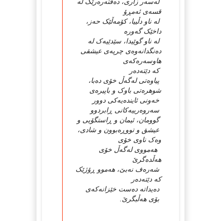
له‌سه‌ر زاری، ده‌فته‌ره‌رێک له‌
قسه‌ی ئه‌مڕۆ
له‌ ناو دڵییا، کۆمه‌ڵێک حه‌ز،
داخێک گه‌وره‌
له‌ ناو گوێیدا، سێدێیه‌ک له‌
ده‌نگدانه‌وه‌ی چرپه‌ی عیشقی
هاوسه‌ره‌که‌ی
که‌ دێته‌ده‌ر
پیاوه‌تی له‌گه‌ڵ خۆی ده‌با،
شوهره‌تی باوک و باپیره‌ی
خه‌ونی ئاینده‌یه‌کی دوور
سه‌روه‌رییه‌کانی ڕابردوو
گوومان، ئیمان و ڕاستگۆیی و
عیشق و تووڕه‌بوون و شادی،
وه‌ک ناوی خۆی
هه‌مووی له‌گه‌ڵ خۆی
هه‌ڵده‌گرێ
شه‌ره‌ف نه‌بێ، هه‌موو ڕۆژێک
که‌ دێته‌ده‌ر
ده‌یداته‌ ده‌ست خێزانه‌که‌ی
بۆی هه‌ڵبگرێ.