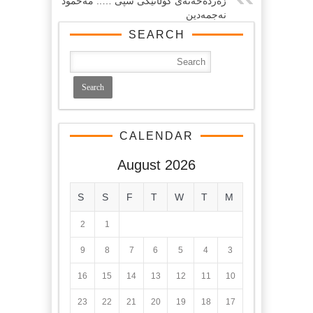
زەردەخەنەى كۆڵانێكى سپى ….. مەحمود
نەجمەدین
SEARCH
CALENDAR
August 2026
S
S
F
T
W
T
M
2
1
9
8
7
6
5
4
3
16
15
14
13
12
11
10
23
22
21
20
19
18
17