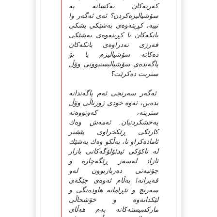
که‌رته‌کان یه‌کسانه‌ به‌
سۆشیالیزه‌‌کردن؟ ئه‌ی ئه‌گه‌ر وا
نییه‌، کڕینه‌وه‌ی به‌شێکی پشکی
بانکه‌کان یا کڕینه‌وه‌ی به‌شێکی
قه‌رزی نه‌دراوه‌ی بانکه‌کان
ده‌کاته‌ سۆشیالیزم یا بۆ
پاگه‌نده‌ی سۆشیالیستبوونی وۆڵ
ستریت ده‌کرێت؟
ئه‌گه‌ر سه‌رنجی ئه‌م پاگه‌ندانه‌
بده‌ین، ئه‌وه‌ خودی ژورناڵی وۆڵ
ستریته‌، که‌وتووه‌ته‌
په‌خشکردنیان. ئه‌مه‌ش وه‌ك
کارێکی ڕێکخراوی پێشتر
ئاماده‌کراو نا، به‌ڵکو وه‌ك به‌شێك
له‌ ناکۆکی ئیدئۆلۆگه‌کانی بازار
ئازاد له‌سه‌ر ڕێگه‌چاره‌ و
چۆنیه‌تی ده‌ربازبوون له‌و
قه‌یرانه‌! به‌ڵام ئه‌وه‌ی جێگه‌ی
سه‌رنج و تێڕامانه‌ هاوده‌نگی و
لێکدانه‌وه‌ و خۆشحاڵی
مارکسیسته‌کانه‌ به‌م هه‌ڵای