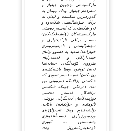
مارکسیستی بۆچوون جیاواز و
سه‌رده‌م جیاواز، وه‌ك بینیمان به‌
گه‌وره‌ترین شکست و لێدان له‌
بزاڤی سۆشیالیستی شکایه‌وه‌ و
ئه‌و شکسته‌ی که‌ له‌سه‌ر ده‌ستی
مارکسیسته‌کان (بۆلشه‌ڤیکه‌کان)
به‌سه‌ر بزاڤی ئازادیخوازی و
سۆشیالیستی و دادپه‌وه‌روه‌ری
خوازانه‌دا سه‌پا، به‌ هه‌موو توانای
چینه‌داراکان و له‌سه‌راپای
مێژووی کۆمه‌ڵگه‌ی چینایه‌تیدا
نه‌یان توانیوه‌ وه‌ها پاشه‌کشه‌ی
پێ بکه‌ن! ئه‌مه‌ له‌به‌ر ئه‌وه‌ی که‌
شکستی بزاڤه‌که‌ ده‌روونی بوو
نه‌ك ده‌ره‌کی. چونکه‌ شکستی
بزاڤه‌کان له‌سه‌ر ده‌ستی
دوژمنه‌کانیان لایه‌نگرانی تووشی
نائومێدی و چۆکدادان ناکات.
بۆلشه‌ڤیزم وه‌ك ئایدیۆلۆژیای
ورده‌بۆرژوازی ده‌سه‌ڵاتخوازی
پشتبه‌ستوو به‌ ئابوری
ناوه‌ندبه‌رنامه‌ڕێژ وه‌ك