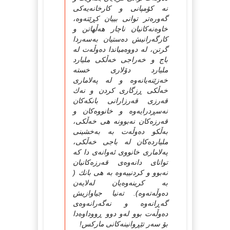
نه‌ کۆمپانی و کارخانه‌یه‌کی
گه‌وره‌تر توانی بییان کڕێته‌وه‌،
خاوه‌نه‌کانیان ناچار هه‌ڵهاتن و
کارگه‌رانیش ده‌ستیان به‌سه‌ردا
گرتن، له‌ دووه‌میاندا ده‌وڵه‌ت له‌
باج و خه‌راجی خه‌ڵکی ملیارد
ملیارد دۆلاری خسته‌
خه‌زێنه‌یانه‌وه‌ و له‌ په‌لاماری
خه‌ڵکی ڕزگاری کردن و نه‌ك
قه‌رزی قه‌رزارانی بانکه‌کان
نه‌سڕدرایه‌وه‌ و خانووه‌کان و
قه‌رزه‌کان نه‌بوونه‌ هی خه‌ڵکی،
به‌ڵکو ده‌وڵه‌ت به‌ به‌خشینی
ملیارده‌کان له‌ باجی خه‌ڵکی،
په‌لاماری خانووی ئه‌وانه‌ی دا که‌
توانای دانه‌وه‌ی قه‌رزه‌کانیان
نه‌بوو و کردنییه‌وه‌ به‌ هی بانك (
به‌ كرینه‌وه‌یان له‌لایه‌ن
ده‌وڵه‌ته‌وه‌). ته‌نیا جیاوازیش
گه‌ڕانه‌وه‌ و نه‌گه‌رانه‌وه‌ی
ده‌وڵه‌ت بوو له‌و دوو ڕووداوه‌دا
بۆ سه‌ر تێڕوانینه‌کانی مارکس!