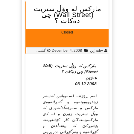
مارکس له‌ وۆڵ ستریت
(Wall Street) چی
ده‌کات ؟
Closed
by
هه‌ژین
December 4, 2008
گشتی
مارکس له‌ وۆڵ ستریت (Wall
Street) چی ده‌کات ؟
هه‌ژێن
03.12.2008
ئه‌م ڕۆژانه‌ قسه‌وباس له‌سه‌ر
زیندووبوونه‌وه‌ و گه‌ڕانه‌وه‌ی
مارکس و سه‌رهه‌ڵدانه‌وه‌ی له‌
وۆڵ ستریت زۆرن و له‌ لای
مارکسیسته‌کان کار کێشاویه‌ته‌
پێشبڕکێ له‌ پیاهه‌ڵدان و
گێڕانه‌وه‌ و وه‌رگێڕانی ده‌ربڕینی