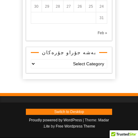
30
29
28
27
26
25
24
31
« Feb
بەشە جۆراو جۆرەکان
بەشە
جۆراو
جۆرەکان
Switch to Desktop
Proudly powered by WordPress
|
Theme:
Madar
.
Lite
by
Free Wordpress Theme