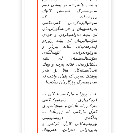
و هه‌م هانابردنه‌ بۆ پوشی ده‌م
سه‌ره‌مه‌رگ. ئه‌مه‌ش کاتێك
ڕووده‌دات، که‌
سۆشیالیزه‌کردنی که‌رته‌کانی
به‌رهه‌مهێنان و خزمه‌تگوزاریمان
لێ ببێته‌ ده‌وڵه‌تیکردن و خودی
سۆشیالیزمان لێ ببێته‌ ڕێڕه‌و
(مه‌زهه‌ب)ی فڵانه‌ بیریار و
به‌ڕێوه‌به‌رایه‌تی کۆمه‌ڵگه‌ی
سۆشیالیستیمان لێ ببێته‌
دیکتاتۆریه‌تی فلانه‌ پارت و وه‌ك
ئایدیالیسته‌کان هانا بۆ هه‌ر
پوشێك به‌رین که‌ پێمان وابێت له
‌سه‌ره‌مه‌رگ ڕزگارمان ده‌کات!
ئه‌م ڕۆژانه‌ مارکسیسته‌کان به‌
فره‌کڕیاری په‌رتووکه‌کانی
مارکس له‌ ئاڵمان و ناوهێنانه‌وه‌ی
کارڵ مارکس له‌ ژورناڵدا به‌
به‌ڵگه‌ی دروستبوونی
تێڕوانینه‌کانی کارڵ مارکس و
په‌یڕه‌وانی ده‌زانن، هه‌روه‌ك