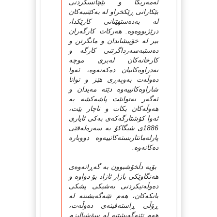
ئه‌مه‌ریکا و بێچانسکردنی
بێکارانی ڕێکخراو له‌ یه‌کێتییه‌کان
له‌ به‌ده‌ستهێنانی کارێكدا،
درێژبووه‌وه‌. هه‌رکات کارگه‌ران
بیر له‌ خۆپیشاندان و مانگرتن و
ده‌ستبه‌سه‌رداگرتنی کارگه‌ و
کارخانه‌کان له‌بری موچه‌
نه‌دراوه‌کانیان ده‌که‌نه‌وه‌، ئه‌وا
ده‌وڵه‌ت به‌وپه‌ڕی هێز و توانا
شاراوه‌کانییه‌وه‌ دێته‌ مه‌یدان و
ئه‌گه‌ر نه‌توانێت پاشه‌کشه‌ به‌
هه‌وڵه‌کان بکات و ناچار بێت،
ئه‌وا کۆشتارگه‌که‌ی یه‌کی ئایاری
1886ی شیگاکۆ به‌ سه‌ره‌له‌قێی
پارله‌مانتاریسته‌کانییه‌وه‌ دووباره‌
ده‌کاته‌وه‌.
بۆیه‌ دڵخۆشبوون به‌ گه‌ڕانه‌وه‌ی
هه‌نگاوێکی بازار ئازاد بۆ دواوه‌ و
ده‌وڵه‌تیکردنی به‌شیكی پشکی
بانکه‌کان، هه‌م تێنه‌گه‌یشتنه‌ له‌
ڕۆڵی ڕاسته‌قینه‌ی ده‌وڵه‌ت،
هه‌م تێنه‌گه‌یشتنه‌ له‌ سۆشیالیزم