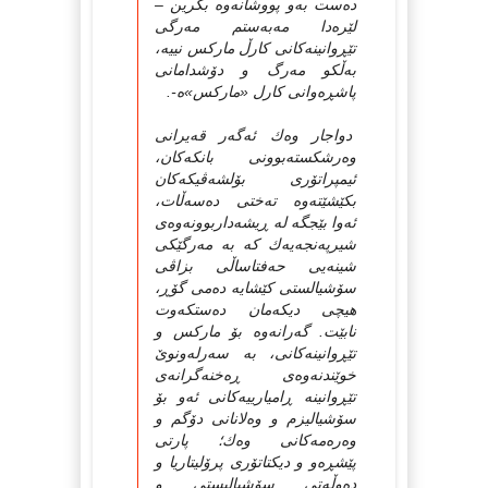
ده‌ست به‌و پووشانه‌وه‌ بگرین –
لێره‌دا مه‌به‌ستم مه‌رگی
تێڕوانینه‌کانی کارڵ مارکس نییه‌،
به‌ڵکو مه‌رگ و دۆشدامانی
پاشڕه‌وانی کارل «مارکس»ه‌-.
دواجار وه‌ك ئه‌گه‌ر قه‌یرانی
وه‌رشکسته‌بوونی بانکه‌کان،
ئیمپراتۆری بۆلشه‌ڤیکه‌کان
بکێشێته‌وه‌ ته‌ختی ده‌سه‌ڵات،
ئه‌وا بێجگه‌ له‌ ڕیشه‌داربوونه‌وه‌ی
شیرپه‌نجه‌یه‌ك که‌ به‌ مه‌رگێکی
شینه‌یی حه‌فتاساڵی بزاڤی
سۆشیالستی کێشایه‌ ده‌می گۆڕ،
هیچی دیکه‌مان ده‌ستکه‌وت
نابێت. گه‌رانه‌وه‌ بۆ مارکس و
تێڕوانینه‌کانی، به‌ سه‌رله‌ونوێ
خوێندنه‌وه‌ی ڕه‌خنه‌گرانه‌ی
تێڕوانینه‌ ڕامیارییه‌کانی ئه‌و بۆ
سۆشیالیزم و وه‌لانانی دۆگم و
وه‌ره‌مه‌کانی وه‌ك؛ پارتی
پێشڕه‌و و دیکتاتۆری پرۆلیتاریا و
ده‌وڵه‌تی سۆشیالیستی و