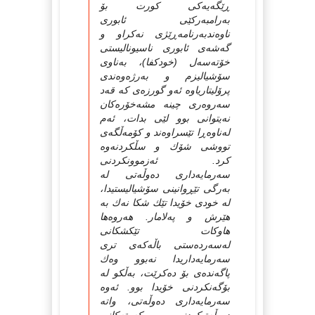
ڕێگه‌یه‌کی کورت بۆ
به‌رامبه‌رکێی ئابوری
ناوه‌ندبه‌رنامه‌ڕێژی نه‌کراو و
گه‌شه‌ی ئابوری ناسیونالیستی
خۆته‌سه‌ل (خودکفا)، به‌ناوی
سۆشیالیزم و به‌رژه‌وه‌ندی
پرۆلیتاریاوه‌ ئه‌و گورزه‌ی که‌ قه‌د
سه‌روه‌ری چینه‌ مشه‌خۆره‌کان
نه‌یتوانی بوو لێی بدات، ئه‌م
له‌ناوه‌ڕا تێسراوه‌ند و کۆمه‌ڵگه‌ی
تووشی شۆك و سڵکردنه‌وه‌
کرد. ئه‌زموونکردنی
سه‌رمایه‌داری ده‌وڵه‌تی له‌
به‌رگی تێڕوانینی سۆشیالیستیدا،
له‌ خودی خۆیدا تێك شکا نه‌ك به‌
هێرش و په‌لامار. هه‌روه‌ها
هاوکات تێكشکانی
له‌سه‌رده‌ستی باڵه‌که‌ی تری
سه‌رمایه‌داریدا نه‌بوو وه‌ك
پاگه‌نده‌ی بۆ ده‌کرێت، به‌ڵکو له‌
بۆگه‌نکردنی خۆیدا بوو. ئه‌وه‌
سه‌رمایه‌داری ده‌وڵه‌تی، واته‌