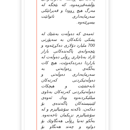
بۆڵشه‌ڤیزمه‌وه‌، که‌ بێجگه‌ له‌
مه‌رگ هیچ ڕوودا و قه‌یرانێکی
سه‌رمایه‌داری ناتوانێت
بیسڕێته‌وه‌.
ئه‌مه‌ی که‌ ده‌وڵه‌ت به‌شێك له‌
پشکی بانکه‌کان به‌ سه‌پۆرتی
700 ملیارد دۆلاری ده‌کڕێته‌وه‌ و
پێچه‌وانه‌ی پاگه‌نده‌کانی بازار
ئازاد به‌ناچاری ڕۆڵی ده‌وڵه‌ت له‌
بازاردا ده‌رده‌که‌وێت، هیچ کات
به‌ڵگه‌ی ڕه‌وایه‌تی به‌
سه‌رمایه‌داری ده‌وڵه‌تی و
ده‌وڵه‌تیکردنی که‌رته‌کان
نابه‌خشێت و هیچکات
ده‌وڵه‌تیکردنی که‌رته‌کان به‌ناوی
میللیکردنه‌وه‌ وه‌ك ئه‌وه‌ی
لێنینیسته‌کان پاگه‌نده‌ی بۆ
ده‌که‌ن، ناکه‌نه‌ سۆشیالیزم و له‌
سۆشیالیزم نزیکمان ناخه‌نه‌وه‌.
به‌ڵکو ته‌نیا ڕۆڵی هه‌نگاوێك بۆ
دواوه‌ و چه‌ند هه‌نگاو بۆ