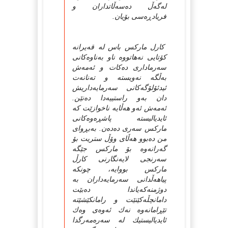
له‌گه‌ڵ ده‌سه‌ڵاتداران و
فریادڕه‌سی بۆیان.
کارل مارکس باس له‌ قه‌یرانه‌
کۆتایی نه‌هاتووه‌ ناو به‌ناوه‌کانی
سه‌رماداری ده‌کات و ئه‌مه‌ش
به‌ڵگه‌ نه‌ویسته‌ و ته‌نانه‌ت
ئیدئۆلۆگه‌کانی سه‌رمایه‌داریش
دان به‌و راستییه‌دا ده‌نێن.
ئه‌مه‌ش ئه‌و هه‌ڵایه‌ ناخوازێت که‌
ئایدیالیسته‌ پاشڕه‌وه‌کانی
مارکس سه‌ری ده‌ده‌ن. به‌بڕوای
من ده‌بوو هه‌ڵای وۆڵ ستریت بۆ
گه‌رانه‌وه‌ بۆ مارکس جێگه‌
سه‌رنجی لایه‌نگارنی کارڵ
مارکس بووایه‌، چونکه‌
پیاهه‌ڵدانی سه‌رمایه‌داران به‌
دوژمنه‌که‌یاندا ده‌بێت
دامانچڵه‌کێنێت و رامانکێشێته‌
تێڕامانه‌وه‌ نه‌ك ئه‌وه‌ی وه‌ك
ئایدیالیستیك له ‌سه‌ره‌مه‌رگدا