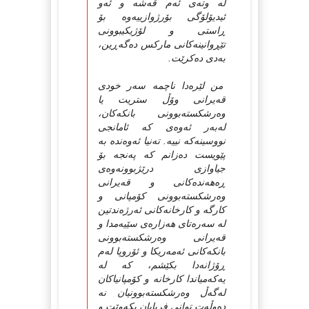
له‌ وته‌ی ئه‌م قه‌شه‌ و ئه‌و
ئیدیۆلۆگی بۆرژوازییه‌وه‌ بۆ
ڕاستی و لۆژیکیبوونی
تێڕوانینه‌کانی مارکس ده‌گه‌ڕین،
به‌دی ده‌کرێت.
من لێره‌دا ناچمه‌ سه‌ر خودی
قه‌یرانی وۆڵ ستریت یا
وه‌رشکسته‌بوونی بانکه‌کان،
له‌به‌ر ئه‌وه‌ی که‌ ئامانجی
نووسینه‌که‌ نییه‌. ته‌نیا ئه‌وه‌نده‌ به‌
پێویست ده‌زانم که‌ په‌نجه‌ بۆ
جیاوازی درێژبوونه‌وه‌ی
ڕه‌هه‌نده‌کانی و قه‌یرانی
وه‌رشکسته‌بوونی کۆمپانی و
کارگه‌ و کارخانه‌کانی ئه‌رژه‌ندتین
له‌ سه‌ره‌تای هه‌زاره‌ی سێیه‌مدا و
قه‌یرانی وه‌رشکسته‌بوونی
بانکه‌کانی ئه‌مه‌ریکا و ئۆروپا له‌م
ڕۆژانه‌دا بکێشم، که‌ له‌
یه‌که‌میاندا کارخانه‌ و کۆمپانیاکان
له‌گه‌ڵ وه‌رشکسته‌بوونیان نه‌
ده‌وڵه‌ت توانی فریایان بکه‌وێت و