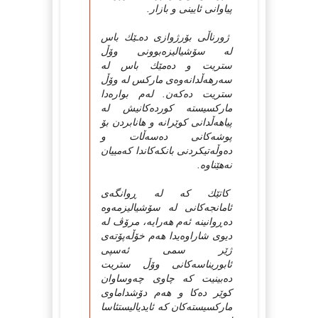
پیاوانی ئایینی و بازار.
ژورناڵی بۆرژوازی ده‌ـێك باس
له‌ سۆشیالیزه‌بوونی وۆڵ
ستریت و ده‌مێك باس له‌
سه‌رهه‌ڵدانه‌وه‌ی مارکس له‌ وۆڵ
ستریت ده‌که‌ن. له‌م بواره‌دا
مارکسیسته‌ کورده‌کانیش له‌
پیاهه‌ڵدانی کوێرانه‌ و هانابردن بۆ
پوشه‌کانی ده‌سه‌ڵات و
ده‌وڵه‌تیکردنی بانکه‌کاندا که‌مییان
نه‌‌هێناوه‌.
کاتێك که‌ له‌ ڕوانگه‌ی
ئامانجه‌کانی له‌ سۆشیالیزمه‌وه‌
ده‌ڕوانینه‌ ئه‌م هه‌رایه‌، مرۆڤ له‌
دیوی شاراوه‌یدا هه‌م خۆڵه‌پۆته‌ی
ژێر سمی ئه‌سپی
ئابوریناسه‌کانی وۆڵ ستریت
ده‌بینیت که‌ چاوی چه‌وساوان
کوێر ده‌کا و هه‌م دۆشداماوی
مارکسیسته‌کان که‌ ئایدیالیستئاسا