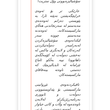
سۆشیالیزه‌بوونی وۆڵ ستریت!
جارێکی تر بۆ ئه‌وه‌ی
خراپتێگه‌یشتن نه‌یێته‌ ئارا، به‌
پێویستی ده‌زانم ئه‌وه‌نده‌ی
مه‌به‌ستم له‌ سه‌رنجاندنی هه‌ڵای
مارکسیسته‌کانه‌، ئه‌وه‌ندنه‌
مه‌به‌ستم چوونه‌ سه‌ر
لێکدانه‌وه‌ی سۆشیالیزه‌کردن
له‌به‌رامبه‌ر ده‌وڵه‌تیکردنی
که‌رته‌کان و لایه‌نگری ماکس له‌
نه‌خشی ده‌وڵه‌ت له‌ کۆمه‌ڵگه‌ی
داهاتوودا نییه‌. به‌ڵکو ئاماج
تێرامانه‌ له‌ ئایدیالیزمێك که‌
ده‌ستی ناوه‌ته‌ بینه‌قاقای
مارکسیسته‌کان.
تاقیکردنه‌وه‌ی تێڕوانینی
مارکسیستی بۆ پێداویستبوونی
ده‌وڵه‌ت و ئابووری
به‌رنامه‌ڕێژیکراو له‌لایه‌ن
ناوه‌نده‌وه‌ له‌ وڵات و کاتی جیاواز
و له‌سه‌رده‌ستی پارتی