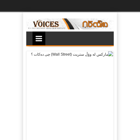
Ski
t
th
conten