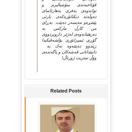
قۆناخبه‌ندی سۆشیالیزم و
توانه‌وه‌ی به‌فری به‌هارئاسای
ده‌وڵه‌ته‌ دیکتاتۆره‌که‌ی پارتی
پێشڕه‌و مه‌یسه‌ر ده‌بێت. به‌ڕای
من کارڵ مارکس به‌
ده‌رهێنانه‌وه‌ی له‌ژێر داروپردووی
گۆڕی ئیمپراتۆری بۆلشه‌ڤیکیدا
زیندوو ده‌بێته‌وه‌ نه‌ك به‌
دانپێدانانی قه‌شه‌کان و پاگه‌نده‌ی
وۆڵ ستریت ژورناڵ!
Related Posts