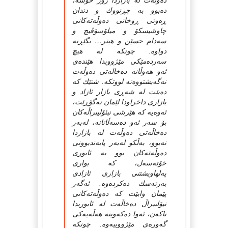
ده‌وڵه‌ت له‌ بازاردا زۆر خۆشه‌،
ده‌بوو به‌ چڕنووك و دندان
ڕه‌وتی ڕوخانی‌ ده‌وڵه‌ته‌کانی
چاوشیسکۆ و میلۆسۆڤیچ و
سه‌دام حسێن و هیتر… بگێڕنه‌
دواوه‌. چونکه‌ له‌ هیچ
سه‌رده‌مێکی مێژوویدا هێنده‌ی
ئه‌و هه‌وڵانه‌ ده‌خاله‌تی ده‌وڵه‌ت
نه‌گه‌یشتووه‌ته‌ لووتکه‌. شتێك که‌
ده‌بێت له‌ شه‌ڕی بازار ئازاد و
بازاری داخراودا لێمان نه‌گۆڕێت،
ئه‌وه‌یه‌ که‌ هێرشی نیئۆلیبراڵه‌کان
بۆ سه‌ر ئه‌و ده‌سه‌ڵاتانه‌، له‌به‌ر
ده‌خاڵه‌تی ده‌وڵه‌ت له‌ بازاردا
نه‌بوو، به‌ڵکو له‌به‌ر پابه‌ندبوونی
ده‌وڵه‌ته‌کان بوو به‌ ئابوری
خۆته‌سه‌ل، که‌ بواری
په‌لهاویشتنی بازاری ئازادی
به‌رته‌سك ده‌کرده‌وه‌. ئه‌گه‌ر
پێمان وابێت که‌ ده‌وڵه‌ته‌کانی
نیۆلیبراڵ ده‌خاڵه‌ت له‌ ئابوریدا
ناکه‌ن، ئه‌وا ده‌که‌وینه‌ هه‌ڵه‌یه‌کی
گه‌وره‌ی مێژووییه‌وه‌. چونکه‌