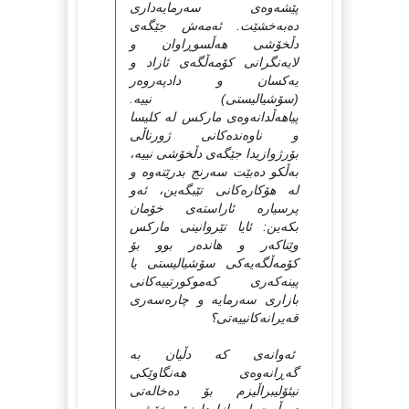
پێشه‌وه‌ی سه‌رمایه‌داری
ده‌به‌خشێت. ئه‌مه‌ش جێگه‌ی
دڵخۆشی هه‌ڵسوڕاوان و
لایه‌نگرانی کۆمه‌ڵگه‌ی ئازاد و
یه‌کسان و دادپه‌روه‌ر
(سۆشیالیستی) نییه‌.
پیاهه‌ڵدانه‌وه‌ی مارکس له‌ کلیسا
و ناوه‌نده‌کانی ژورناڵی
بۆرژوازیدا جێگه‌ی دڵخۆشی نییه‌،
به‌ڵکو ده‌بێت سه‌رنج بدرێته‌وه‌ و
له‌ هۆکاره‌کانی تێبگه‌ین، ئه‌و
پرسیاره‌ ئاراسته‌ی خۆمان
بکه‌ین: ئایا تێروانینی مارکس
وێناکه‌ر و هانده‌ر بوو بۆ
کۆمه‌ڵگه‌یه‌کی سۆشیالیستی یا
پینه‌که‌ری که‌موکورتییه‌کانی
بازاری سه‌رمایه‌ و چاره‌سه‌ری
قه‌یرانه‌کانییه‌تی؟
ئه‌وانه‌ی که‌ دڵیان به‌
گه‌ڕانه‌وه‌ی هه‌نگاوێکی
نیئۆلیبراڵیزم بۆ ده‌خاله‌تی