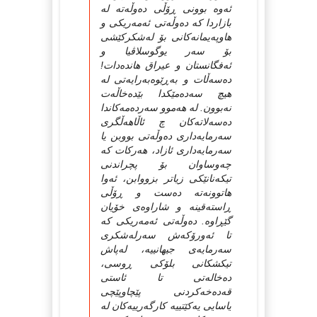
ئه‌وه‌ بوونی ڕۆڵی ده‌وڵه‌ته‌ له‌
بازاردا که‌ ده‌وڵه‌تی ئه‌مه‌ریکی و
هاوپه‌یمانه‌کانی بۆ له‌شکرکێشی
بۆ سه‌ر یوگوسلاڤیا و
ئه‌فگانستان و عیراق هانده‌دات!
ده‌سه‌ڵات و به‌ڕێوه‌به‌رایه‌تی له‌
هیچ سه‌ده‌مێکدا بێده‌خاڵه‌ت
نه‌بوون. له ‌هه‌موو سه‌رده‌مه‌کاندا
ده‌سه‌لاته‌کان چ ئاڵاهه‌ڵگری
سه‌رمایه‌داری ده‌وڵه‌تی بووبن یا
سه‌رمایه‌داری ئازاد، هه‌رکات که‌
چه‌وساوان بۆ پچراندنی
تیکه‌نانێکی زیاتر بزووابن، ئه‌وا
هاتوونه‌ته‌ ده‌ست و ڕۆڵی
ڕاسته‌قینه‌ و شاراوه‌ی خۆیان
گێڕاوه‌. ده‌وڵه‌تی ئه‌مه‌ریکی که‌
تا ئه‌ورۆکه‌ش سه‌رله‌شکری
سه‌رمایه‌ی جیهانییه‌، له‌پاش
تیكشکانی بلۆکی ڕوسی،
ده‌خاله‌تی تا ئاستی
قه‌ده‌خه‌کردنی پێچاوپێچی
یاسایی یه‌کێتییه‌ کارگه‌رییه‌کان له‌