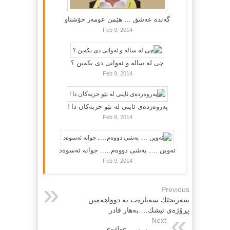
گه‌نده‌ عه‌شق … هێمن عومه‌ر خۆشناو
Feb 9, 2014
چی لە سالە و ئەوانی دی بكەین ؟
Feb 9, 2014
پەروەردەی ئاینی لە نێو حزبەکان دا !
Feb 9, 2014
ئەوین …. بەشی دووەم….. جوانە ئەسوەد
Feb 9, 2014
Previous
سەرنجێك سەبارەت بە دوواهەمین
پڕۆژەى تیشك….به‌هار قادر
Next