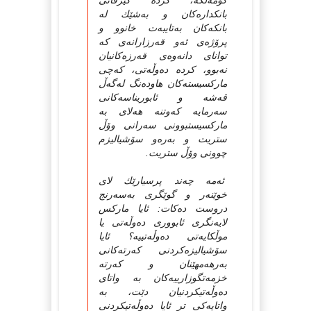
کۆمه‌ڵگه‌، کرده‌ گیرفانی
بانکداره‌کان و به‌شێك له‌
بانکه‌کان به‌تایبه‌ت خانوو و
پرۆژه‌ی ئه‌و قه‌رزارانه‌ی که‌
توانای دانه‌وه‌ی قه‌رزه‌کانیان
نه‌بوو، کرده‌ ده‌وڵه‌تی، که‌چی
مارکسیسته‌کان هاوده‌نگ له‌گه‌ڵ
قه‌شه‌ و ئابوریناسه‌کانی
سه‌رمایه‌ که‌وتنه‌ هه‌لای به‌
مارکسیستبوونی سه‌رانی وۆڵ
ستریت و به‌ره‌و سۆشیالیزم
چوونی وۆڵ ستریت.
ئه‌مه‌ چه‌ند پرسیارێك لای
خوێنه‌ر و گوێگری به‌سه‌رنج
دروست ده‌کات: ئایا مارکس
لایه‌نگری ئابووری ده‌وڵه‌تی یا
موڵکایه‌تی ده‌وڵه‌تییه‌؟ ئایا
سۆشیالیزه‌کردنی که‌رته‌کانی
به‌رهه‌مهێنان و که‌رته‌
خزمه‌تگوزارییه‌کان به‌ واتای
ده‌وڵه‌تیکردنیان دێت، به‌
واتایه‌کی تر ئایا ده‌وڵه‌تیکردنی