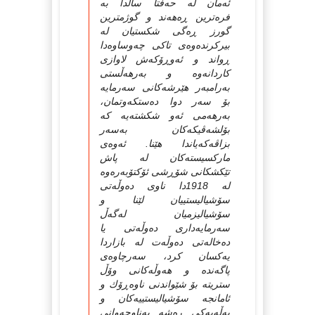
ئه‌مان له‌ حه‌فتا ساڵدا به‌
فره‌ترین ڕه‌هه‌ند و گوژمترین
گورز ڕه‌گی شکستیان له‌
بیرکرنده‌وه‌ی تاکی چه‌وساوه‌دا
ڕواند و ئه‌وڕۆکه‌ش لاوازی
کاردانه‌وه‌ و به‌رهه‌ڵستی
به‌رامبه‌ر هێرشه‌کانی سه‌رمایه‌
بۆ سه‌ر دوا ده‌ستکه‌وتمان،
به‌رهه‌می ئه‌و شکشته‌یه‌ که‌
بۆلشه‌ڤیکه‌کان به‌سه‌ر
بزاڤه‌که‌یاندا هێنا. ئه‌وه‌ی
مارکسیسته‌کان له‌ پاش
تێکشکانی شۆڕشی ئۆکتۆبه‌ره‌وه‌
له‌ 1918دا ناوی ده‌وڵه‌تی
سۆشیالیستییان لێنا و
سۆشیالیزمیان له‌گه‌ڵ
سه‌رمایه‌داری ده‌وڵه‌تی یا
ده‌خاله‌تی ده‌وڵه‌ت له‌ بازاردا
یه‌کسان کرد، سه‌رچاوه‌ی
پاگه‌نده و هه‌وڵه‌کانی وۆڵ
ستریته‌ بۆ شێواندنی ناوه‌ڕۆك و
ئامانجه سۆشیالیستییه‌کان و
په‌ڵه‌یه‌کی ڕه‌شه‌ به‌ناوچه‌وانی