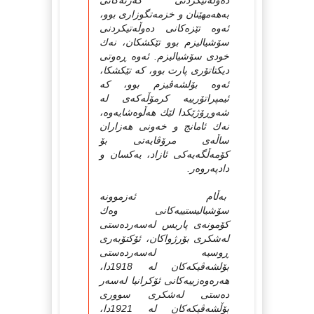
ده‌وڵه‌تیکردنی که‌رته‌کانی
به‌هه‌مهێنان و خزمه‌تگوزاری بوو،
ئه‌وه‌ تێزه‌کانی ده‌وڵه‌تیکردنی
سۆشیالیزم بوو تێکشکان، نه‌ك
خودی سۆشیالیزم. ئه‌وه‌ ڕه‌وتی
دیکتاتۆری پارت بوو، که‌ تێکشکا،
ئه‌وه‌ بۆلشه‌ڤیزم بوو، که‌
ئیمپراتۆرییه کرمۆڵه‌که‌ی له‌
شه‌وڕۆژێکدا لێك هه‌ڵوه‌شایه‌وه‌،
نه‌ك ئامانج و خه‌ونی هه‌زاران
ساڵه‌ی مرۆڤایه‌تی بۆ
کۆمه‌ڵگه‌یه‌کی ئازاد، یه‌کسان و
دادپه‌روه‌ر.
به‌ڵام ئه‌زموونه‌
سۆشیالیستییه‌کانی وه‌ك
کۆمونه‌ی پاریس له‌سه‌رده‌ستی
له‌شکری بۆرژواکان، ئۆکتۆبه‌ری
ڕوسیه‌ له‌سه‌رده‌ستی
بۆلشه‌ڤیکه‌کان له‌ 1918دا،
هه‌ره‌وه‌زییه‌کانی ئۆکرانیا له‌سه‌ر
ده‌ستی له‌شکری سووری
بۆڵشه‌ڤیکه‌کان له‌ 1921دا،