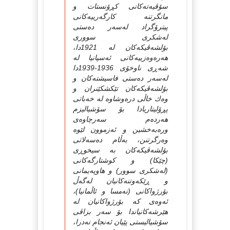
سۆڤیه‌ته‌کانی کڕۆنستات و
مانگرتنه‌ کارگه‌رییه‌کانی
پیترۆگراد له‌سه‌ر ده‌ستی
له‌شکری سووری
بۆلشه‌ڤیکه‌کان له‌ 1921دا،
هه‌ره‌وه‌زییه‌کانی ئه‌سپانیا له‌
شه‌ڕی ناوخۆی 1936-1939دا
له‌سه‌ر ده‌ستی فاسیشته‌کان و
بۆلشه‌ڤیکه‌کان تێکشکێنران و
وه‌ك خاڵی دره‌وشاوه‌ له‌ خه‌باتی
پڕۆلیتاریادا بۆ سۆشیالیزم
هه‌رده‌م سه‌رچاوه‌ی
وره‌به‌خشین و ئه‌زموون لێوه‌
وه‌رگرتنن، به‌ڵام ده‌سه‌لاتی
بۆلشه‌ڤیکه‌کان به‌ سیخوڕی
(چێکا) و کوشتارگه‌کانی
(له‌شکری سوور) و هاوپه‌یمانی
و ڕێکه‌وتنه‌کانیان له‌گه‌ڵ
بۆرژواکانی (نه‌مسا و ئاڵمانیا)،
ئه‌وه‌ی که‌ بۆرژواکانیان له‌
هێرشه‌کانیاندا بۆ سه‌ر بزاڤی
سۆشیالیستی پێیان ئه‌نجام نه‌درا،