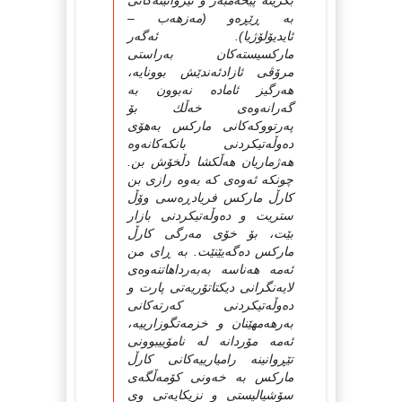
بکرێته‌ پێخه‌مبه‌ر و تێروانینه‌کانی
به‌ ڕێڕه‌و (مه‌زهه‌ب –
ئایدیۆلۆژیا). ئه‌گه‌ر
مارکسیسته‌کان به‌راستی
مرۆڤی ئازادئه‌ندێش بوونایه‌،
هه‌رگیز ئاماده‌ نه‌بوون به‌
گه‌رانه‌وه‌ی خه‌ڵك بۆ
په‌ر‌تووکه‌کانی مارکس به‌هۆی
ده‌وڵه‌تیکردنی بانکه‌کانه‌وه‌
هه‌ژماریان هه‌ڵکشا دڵخۆش بن.
چونکه‌ ئه‌وه‌ی که‌ به‌وه‌ رازی بن
کارڵ مارکس فریادڕه‌سی وۆڵ
ستریت و ده‌وڵه‌تیکردنی بازار
بێت، بۆ خۆی مه‌رگی کارڵ
مارکس ده‌گه‌یێنێت. به‌ ڕای من
ئه‌مه‌ هه‌ناسه‌ به‌‌به‌رداهاتنه‌وه‌ی
لایه‌نگرانی دیکتاتۆریه‌تی پارت و
ده‌وڵه‌تیکردنی که‌رته‌کانی
به‌رهه‌مهێنان و خزمه‌تگوزارییه‌،
ئه‌مه‌ مۆردانه‌ له‌ نامۆییبوونی
تێڕوانینه‌ رامیارییه‌کانی کارڵ
مارکس به‌ خه‌ونی کۆمه‌ڵگه‌ی
سۆشیالیستی و نزیکایه‌تی وی