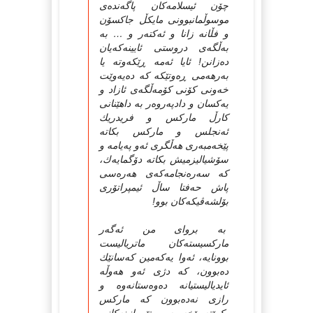
چۆن ئیسلامه‌کان پا‌گه‌نده‌ی
موسوڵمانبوونی مایکڵ جاکسۆن
و فڵانه‌ زانا و ئه‌کته‌ر و … به‌
به‌ڵگه‌ی دروستی ئایینه‌که‌یان
ده‌زانن! ئایا ئه‌مه‌ ڕێکه‌وته‌ یا
به‌رهه‌می ڕه‌وتێکه‌ که‌ ده‌یه‌وێت
خه‌ونی کۆنی کۆمه‌ڵگه‌ی ئازاد و
یه‌کسان و دادپه‌روه‌ر به‌ داهێنانی
کارڵ مارکس و فریدریك
ئه‌نجلس و مارکس بکاته‌
پێخه‌مبه‌ری هه‌ڵگری ئه‌و په‌یامه‌ و
سۆشیالیزمیش بکاته‌ دۆگمایه‌ك،
که‌ سه‌ره‌نجامه‌که‌ی هه‌ره‌سی
پاش حه‌فتا ساڵ ئیمپراتۆری
بۆلشه‌ڤیکه‌کان بوو!
به‌ بروای من ئه‌گه‌ر
مارکسیسته‌کان ماتریالیست
بوونایه‌، ئه‌وا یه‌که‌مین که‌سانێك
ده‌بوون، که‌ دژی ئه‌و هه‌وڵه‌
ئایدیالیستیانه‌ ده‌وه‌ستانه‌وه‌ و
رازی نه‌ده‌بوون که‌ مارکس