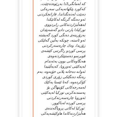
كە لەمانگی3دا بەڕێوەدەچێت،
كەكورد پێكهاتەیەكی سەرەكی
دەبێت لەدەنگداندا، قازانجكردنی
ئەو دەنگە گرنگە لەكاتێكدا
لەهەڵبژاردنەكانی رابردووی
توركیادا پارتی دادو گەشەپێدان
بەزۆرینەی دەنگی كورد گەیشتە
ئەو ئاستە، چونكە بەڵین گەلێكی
زۆریدا، وەك چارەسەركردنی
پرسی كوردو راگرتنی كێشەی
قوبرسو دەستپێكردنەوەی
هەنگاوەكانی بوون بەئەندام
لەیەكێتی ئەوروپا، كەبەڵێنیدا
ئەوانە دەخاتە پلانی خۆیەوە، بەم
رەنگە دەنگێكی زۆری كوردی
كۆكردەوە، كەتا ئێستا یەكێك
لەمەرجەكانی كۆپنهاگن بۆ
پەسندنەكرنی توركیا لەیەكێتی
ئەوروپا چارەسەرنەكردنی
پرسی كوردە لەباكوور.
توركیا لەكاتی پروپاگەندەی
هەڵبژاردنەكاندا هاوكێشەیەكی