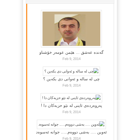
گه‌نده‌ عه‌شق … هێمن عومه‌ر خۆشناو
Feb 9, 2014
چی لە سالە و ئەوانی دی بكەین ؟
Feb 9, 2014
پەروەردەی ئاینی لە نێو حزبەکان دا !
Feb 9, 2014
ئەوین …. بەشی دووەم….. جوانە ئەسوەد
Feb 9, 2014