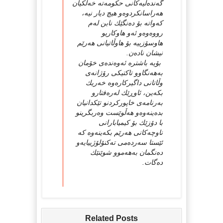
گەندەڵیەكانی حكومەتە خەڵكیان
هەراسانكردوەو هیچ دیار نیە،
كەواتە بۆ دەنگێك نابن لەم
رووەوەو ئەو هاوكاریو
هاوسۆزییە بۆ هاوڵاتیانی هەرێم
نیشان نادەن.
بۆیە باشترە ئەوەندەی خۆمان
بەهەنگاوو تاكتیكی رۆژانەی
وڵاتانی داگیركارەوە خەریك
بكەین، ئاوڕێك لەرەفتارو
بەرنامەی خاپوركردنو تێكدانیان
بدەینەوەو هەڵوێست وەربگرینو
با دۆزێك بۆ كیمیابارانی
ناوچەكانی هەرێم بكەینەوە كە
ئێستا سەردەمی تەكنۆلۆژییایەو
دەنگمان بەهەموو شوێنێك
دەگات.
Related Posts