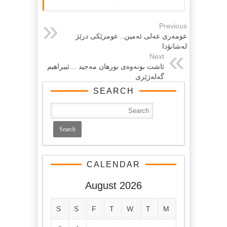
Previous
عومەرى عەلى ئەمین.. عومرێكى درێژ
لەشانۆدا
Next
ئاشت بونەوەى بورهان مەجید …ئیبراهیم
گەلەژێرى
SEARCH
CALENDAR
August 2026
S
S
F
T
W
T
M