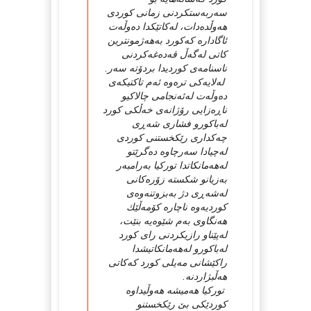
سەربەستكردنی زمانی كوردی
هەوڵدەدات، لەكاتێكدا دەوڵەت
ئاگادارە كەكورد بەهەژمونترین
كاتی لەگەڵ قەدەغەكردنی
ناسنامەی كوردیدا بردۆتە سەر.
لەلایەكی ترەوە ئەم تاكتیكەی
دەوڵەت لەئەنجامی چالاكیو
ناڕەزایی رۆژانەی خەڵكی كورد
لەباكورو فشاری شەڕی
چەكداری رێكخستنی كوردی
لەچیادا سەرچاوە دەگرێتو
لەهەمانكاتدا توركیا بەرامبەر
بەزیانو شكستە زۆرەكانی
لەشەڕی دژ بەبزوتنەوەی
كوردیەوە ناچارە كۆمەڵێك
هەنگاوی بەم شێوەیە بنێت،
لەپێناو رازیكردنی رای كورد
لەباكورو لەهەمانكاتیشدا
راكێشانی مەیلی كورد كەكاتی
هەڵبژاردنە.
توركیا هەمیشە هەوڵیداوە
كوردێكی بێ رێكخستنو