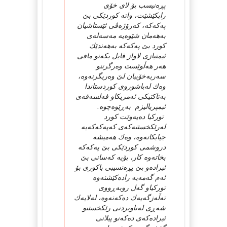
پڕەنیسب بۆ لای خۆی
رابكێشێت، واتە كوردێكی بێ
پەكەكە، كەرۆژەڤی ئێستاشیان
بەهەمان شێوەیە مەسەلەی
كورد بێ پەكەكە بەهەندێك
ئیمتیازی لاواز قایل بكەنو مافی
هەر هەڵوێست وەرگرتنو
سەربەخۆییان لێ وەربگرنەوە،
وەك لەباشوروی كوردستاندا
بەتاكتیكی ئەمریكاو فەلسەفەی
ئیمپریالیزم بەڕێوەچوە.
توركیا دەیەوێت كورد
لەرێكخستنەكەی كەپەكەكەیە
جیابكاتەوە، وەك هەمیشە
دروشمی كوردێكی بێ پەكەكە
بخاتەوە كار، بۆیە كەسانی بێ
ئیرادەو بێ پڕەنسیبی باكوری بۆ
ئەم گەمەیە رادەكێشنەوە
توركیاو گەل روبەڕووی
تەڵەزگەیەك دەكەنەوە، لەلایەك
شەڕی لەناوبردنی رێكخستنو
ئیرادەكەی دەكەنو پیلانی