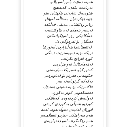
هەیە، دەڵێت باس لەو پلانو
بەرنامانە بكەن، كەبەهیچ
شێوەیەك شایەنی پێكهێنان نینو
جێبەجێكردنیان مەحاڵە، لەپێناو
زیاتر راكێشانی مەیلی خەڵكدا،
لەسەر بنەمای ئەم هاوكێشەیە
خەڵكانێكی زۆر لەپێكهاتەكان
دەنگیان بۆ ئەردۆگان دا.
لەئێستاشدا هەڵبژاردن لەتوركیا
نزیكە بۆیە دەویسترێت دەنگی
كورد قازانج بكرێت،
لەهەمانكاتدا ئەو مژارەی
كەتوركیاو ئەمریكا بەیارمەتی
حكومەتی هەرێم بۆ لەناوبردنی
پەكەكە گرتویانەتە بەر
فاكتەرێكە بۆ بەخشینی هەندێك
دەستكەوتی لاواز بەكورد،
لەوانەش كردنەوەی كەناڵێكی
كوردیو هەوڵی بەكوردی كردنی
قورئان لەلایەن دەوڵەتەوە، ئەمە
هەم مەرامێكی حیزبیو ئیسلامیەو
هەم رێگەگرتنە لەو داخوازیەی
كورد كەساڵەهایە بۆ