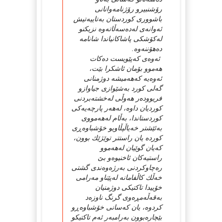
رۆشنبیرو رۆژنامەوانانی
باشووری كوردستان بەتاییەتیش
ئەوانەی لەدەسەڵاتەوە نزیكنو
لەكۆشكی پاشاكانیاندا شانامە
دەهۆننەوە.
ئەوەی كەپێویست دەكات
هەموو بۆمان ئاشكرا بێت،
ئەوەیە كەهەمیشە دوژمنانی
گەلی كورد بەشێوازی جیاوازو
فریوودەر هەوڵی لەخشتەبردنی
كوردیان داوە، لەهەر پارچەیەكی
كوردستاندا، بەڵام لەهەمووی
بەئێشتر خەیاڵپڵاویو خۆشباوەڕی
كوردە یان راستتر توێژێك بوون،
كەیان گوێیان لەهەموو
راستیەكان ئاخنیوەو بێ
رەچاوكردنی بەرژەوەندی گشتی
خەڵك كاڵفامانە لەپێناو مەرامی
خۆییدا تاكتیكی دوژمنیان
بەقەڵەمڕەوی گرنگ ناوزەد
كردوە، یان كەسانی خۆشباوەڕو
بێچارەبوون بەرامبەر ئەم تاكتیكو