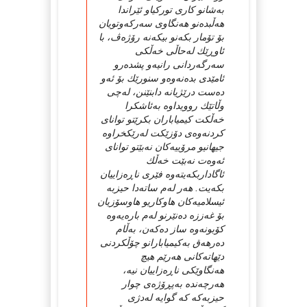
بەشانو كاری توركیاو ئێراندا
هەڵبدەنو هەنگاوی سەركەوتویان
بۆ تۆمار بكەنو بیكەنە رۆژەڤ، با
ئاوڕێك لەحاڵی خەڵكی
سەرگەردانی رانیەو پشدەرو
ئامێدی بدەنەوەو سنورێك بۆ ئەو
دەست درێژیانە دابنێنن، لەچی
وڵاتێك روویداوە بەئاشكرا
خەڵكت كیمیاباران بكرێتو توانای
كردنەوەی دۆزێكت لەرێكخراوە
جیهانیو مرۆییەكان نەبێتو توانای
ئەوەت نەبێت خەڵك
ئاگاداربكەیتەوە فێری ناڕەزاییان
بكەیت. هەر لەم ساتەدا حیزبە
ئیسلامیەكان هاوكاریو هاوسۆزیان
بۆ غەززە دەنێرنو لەم بارەیەوە
كۆبونەوە ساز دەكەن، بەڵام
دەرهەق بەكیمیابارانو چۆڵكردنی
دێهاتەكانی هەرێم هیچ
هەنگاوێكی ناڕەزاییان نیە،
هەرچەندە بەپڕۆژەی چوار
حیزبەكە كە گوایە لەدژی