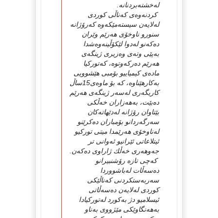
لەخشتەبردنانە.
كردنەوەی كەناڵی كوردی
لەلایەن سیستەمێكەوە كەرۆژانە
سنورو ناوخۆی هەرێم وێران
دەكەنو لەدوا لێكۆڵینەوەشدا
بەپێی وتەی وەزیری ژینگەی
هەرێم دەركەوتوە، كەتوركیا
مادەی كیمیاییو بۆمبی هێشوویی
بەكارهێناوە، كە بۆ ماوەی15ساڵ
كاریگەری لەسەر ژینگەی هەرێم
دەبێت، بەهەزاران خەڵكی
بێتاوان رۆژانە لەدێهاتەكان
سەرگەردانو بۆمباران دەكرێنو
لەناوخۆی هەرێمدا میتی توركیو
ئیتلاعاتی ئێرانیو ئەوانی تر
جەوهەری خەڵك ژاراوی دەكەن.
كەچی تازە رۆشنبیرانو
دەسەڵات لەباشووردا
سەربەستكردنی كەناڵێكی
كوردی لەلایەن دەسەڵاتی
ئیسلامیو دژ بەكورد لەتوركیادا
بەهەنگاوێكی مێژووی بەناو