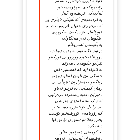
گۆشەگیریو كوشتن لەسەر
رێبەرەكەی بەڕێوەدەبەنو
لەلایەكی تریشەوە گەل
بەكردنەوەی كەناڵێكی لاوازی پڕ
لەسیخوڕی خۆیان فریوو دەدەنو
قورئانیان بۆ دەكەن بەكوردی.
بێگومان ئەم هەنگاوانە
بەپاڵپشتی ئەمریكاو
دراوسێكانیەوە بەڕێوە دەبات،
دوو فاقیەتو دووڕوویی توركیاو
ئێرانو حكومەتی هەرێم
لەكاتێكدایە كە لەسنورەكان
خەڵكی بێ تاوان لەناو دەچنو
ژینگەو بەهەزاران ئاژەڵی بێ
زمان كیمیایی دەكرێنو لەناو
دەبرێن، لەبەرامبەردا نارەزایی
ئەم لایەنانە لەدژی هێرشی
ئیسرائیل بۆ غەززە دەبیستین
كەرۆژنامەی ئۆڕشەلیم پۆست
باش وەڵامو سنوری بۆ توركیا
دیاریكرد.
حكومەتی هەرێمو بەناو
رۆشنبیران لەشوێنی ئەوەی