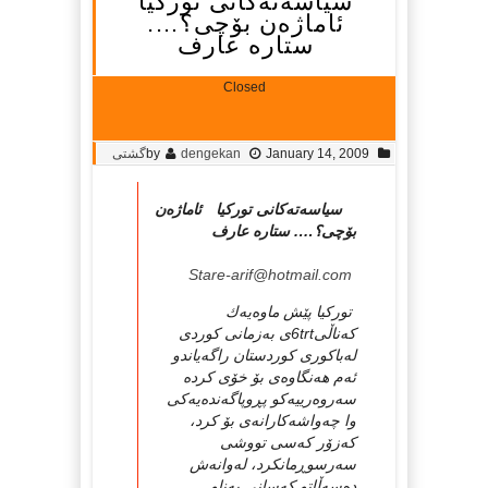
سیاسەتەكانی توركیا
ئاماژەن بۆچی؟….
ستارە عارف
Closed
January 14, 2009
dengekan
by
گشتی
سیاسەتەكانی توركیا ئاماژەن
بۆچی؟…. ستارە عارف
Stare-arif@hotmail.com
توركیا پێش ماوەیەك
كەناڵی6trtی بەزمانی كوردی
لەباكوری كوردستان راگەیاندو
ئەم هەنگاوەی بۆ خۆی كردە
سەروەرییەكو پڕوپاگەندەیەكی
وا چەواشەكارانەی بۆ كرد،
كەزۆر كەسی تووشی
سەرسوڕمانكرد، لەوانەش
دەسەڵاتو كەسانی بەناو