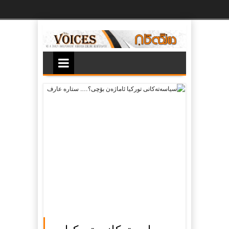
Ski
t
th
conten