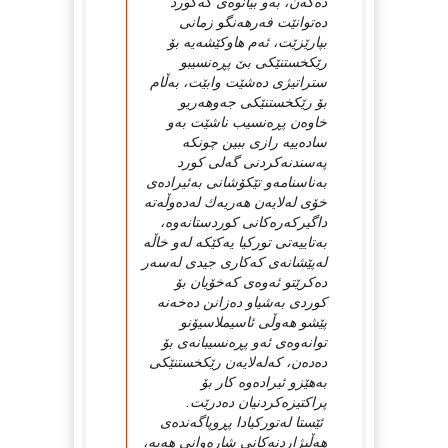
دەكەن، بەو بیانوەی كەكورد
دەتوانێت فەرهەنگو زمانی
بپارێزێت، ئەم هاوكێشەیە بۆ
رێكخستنێكی بێ پڕەنسیبو
ستراتیژی دەشێت وابێت، بەڵام
بۆ رێكخستنێكی جەوهەریو
خاوەن پڕەنسیب ناشێت بەو
سادەییە رازی ببین چونكە
پەسندنەكردنی گەلی كورد
بەناسنامەو تێكۆشانی بەئیرادەی
خۆی لەلایەن هەریەك لەدەوڵەتە
داگیركەرەكانی كوردستانەوە،
بەتاییەتی توركیا یەكێكە لەو خاڵە
لەپێشانەی كەكاری جیدی لەسەر
دەكرێتو ئەوەی كەخۆیان بۆ
كوردی بەشیاو دەزانن دەخەنە
پێشو هەوڵی ئاسیملاسیۆنو
توانەوەی ئەو پڕەنسیبانەی بۆ
دەدەن، كەلەلایەن رێكخستنێكی
بەهێزو ئیرادەوە كار بۆ
پراكتیزەكردنیان دەدرێت.
ئێستا لەتوركیادا پڕوپاگەندەی
هەڵبژاردنەكانی شارەوانی هەیە،