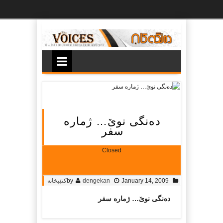
Ski
t
th
conten
ده‌نگی نوێ… ژماره‌
سفر
Closed
January 14, 2009
dengekan
by
کتێبخانە
ده‌نگی نوێ… ژماره‌ سفر