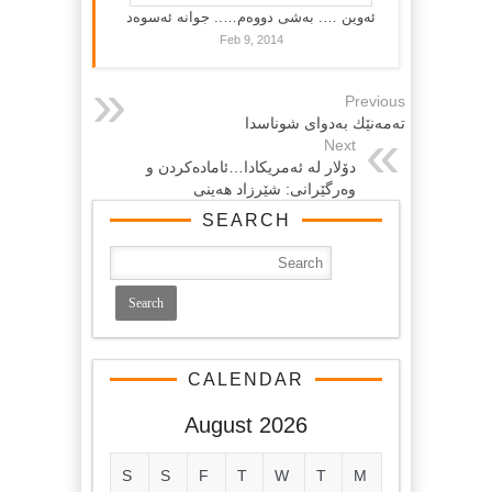
ئەوین …. بەشی دووەم….. جوانە ئەسوەد
Feb 9, 2014
Previous
تەمەنێك بەدوای شوناسدا
Next
دۆلار له‌ ئه‌مریکادا…ئاماده‌کردن و
وه‌رگێرانی: شێرزاد هه‌ینی
SEARCH
CALENDAR
August 2026
S
S
F
T
W
T
M