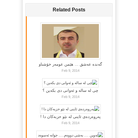
Related Posts
گه‌نده‌ عه‌شق … هێمن عومه‌ر خۆشناو
Feb 9, 2014
چی لە سالە و ئەوانی دی بكەین ؟
Feb 9, 2014
پەروەردەی ئاینی لە نێو حزبەکان دا !
Feb 9, 2014