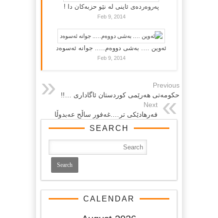
پەروەردەی ئاینی لە نێو حزبەکان دا !
Feb 9, 2014
ئەوین …. بەشی دووەم….. جوانە ئەسوەد
Feb 9, 2014
Previous
حکومه‌تی هه‌رێمی کوردستان ئاگاداری …!!
Next
فەرهادێكی تر….غەفور ساڵح عەبدوڵا
SEARCH
CALENDAR