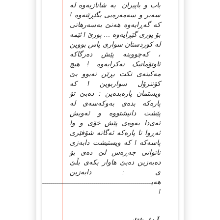
باب و باپیران به‌ شانازیه‌وه‌ له‌
سه‌یر و سه‌مه‌ره‌یی بگێڕێته‌وه‌ !
که‌ گه‌ڕایه‌وه‌ هه‌نێ به‌سه‌رهاتی
بۆ پوری گێڕایه‌وه‌ … پورێ ! ئێمه‌
له‌ کوردستان سواری پاس بووین
، که‌چووینه‌ پێش ده‌رگاکه‌
ئاوتۆماتیک نه‌کرایه‌وه‌ ! هیچ
مه‌کینه‌ی تکت بڕێن نه‌بوو بێ
کۆنترۆل سواربوین ! که‌
ویستمان پاره‌بده‌ین : ده‌بێ تۆ
پاره‌که‌ بده‌ی به‌وکه‌سه‌ی له‌
پێشت دانیشتووه‌ و ئه‌ویش
ئه‌ی‌دا به‌وه‌ی پێش خۆی و وا
ئه‌ڕوا تا پاره‌که‌ ئه‌گاته‌ شۆفێری
پاسه‌که‌ ! که‌ ویستیشت دابه‌زی
ناتوانی جه‌ڕه‌س لێ ده‌ی بۆ
ده‌به‌زین ده‌بێ هاوار بکه‌ی بڵێ
ی : دابه‌زین
هه‌یــــــــــــــــــــــــــــــــــــــــــــــــــــــــــــــــــه‌
!