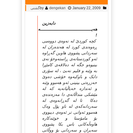
January 22, 2009
dengekan
by
گشتی
دابه‌زین
هه‌یـــــــــــــــــــــــــــــــــــــــــــه‌
!
کچه‌ کوردێ له‌ نه‌وه‌ی دووه‌می
ڕه‌وه‌ندی کورد له‌ هه‌نده‌ران له‌
سه‌ردانی پشووی هاوین گه‌ڕاوه‌
ئه‌و کوردستانه‌ی ڕاسته‌وخۆ نه‌ی
بینیوه‌و جگه‌ له‌ ده‌لاقه‌ی کامێڕا
به‌ وێنه‌ و فلیم نه‌بێ ، له‌ سۆزی
دایک و باوکیه‌وه‌ خۆشی ده‌وێ
حه‌زره‌تی بینینی ئه‌و هه‌موو وێنه‌
و ئه‌ندازه‌ خه‌یاڵیانه‌یه‌ که‌ له‌
مێشکی منداڵانه‌ی دا مه‌زه‌نده‌ی
ده‌کا تا له‌ گه‌ڕانه‌وه‌ی له‌
سه‌ردانه‌که‌ی له‌ ناو پۆل وه‌ک
هه‌موو ئه‌وانی تر ئه‌وه‌ی دیبووی
بۆ مامۆستا و خوێندکاره‌
هاوه‌ڵه‌کانی باس بکا پشووی
سه‌یران و سه‌ردانی بۆ ووڵاتی