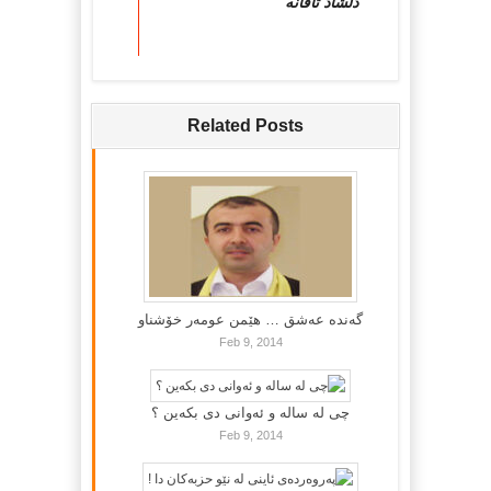
دڵشاد تاقانه‌
Related Posts
گه‌نده‌ عه‌شق … هێمن عومه‌ر خۆشناو
Feb 9, 2014
چی لە سالە و ئەوانی دی بكەین ؟
Feb 9, 2014