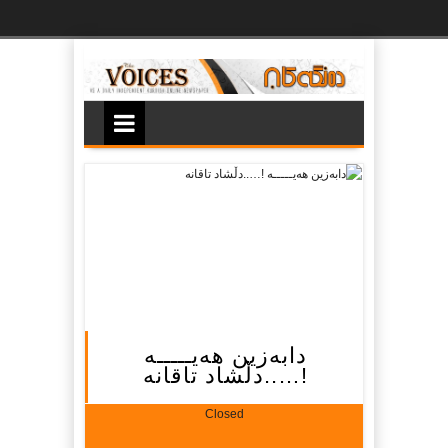
Ski
t
th
conten
دابه‌زین هه‌یـــــه‌
!…..دڵشاد تاقانه‌
Closed