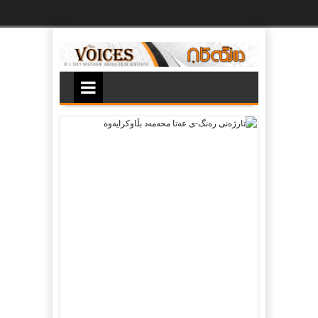
Ski
t
th
conten