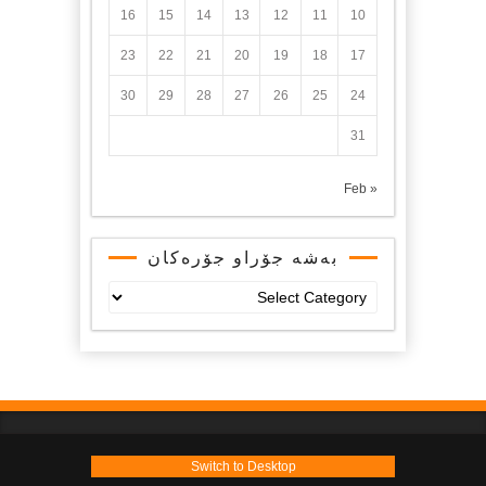
16
15
14
13
12
11
10
23
22
21
20
19
18
17
30
29
28
27
26
25
24
31
« Feb
بەشە جۆراو جۆرەکان
بەشە
جۆراو
جۆرەکان
Switch to Desktop