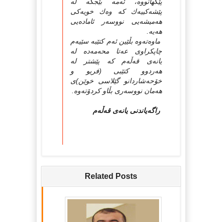
پێكهاتووە، ئەمە بێجگە لە
پێشەكییەك كە وەك خویەكى
هەمیشەیى نووسەر ئامادەیى
هەیە.
ماوەتەوە بڵێین ئەم كتێبە سێیەم
چاپكراوى عەتا محەمەدە لە
یانەى قەڵەم كە پێشتر لە
هەردوو كتێبى (فریو و
خۆحەشاردانو گێلاسى خوێن)ى
هەمان نووسەرى بڵاو كردۆتەوە.
راگەیاندنى یانەى قەڵەم
Related Posts