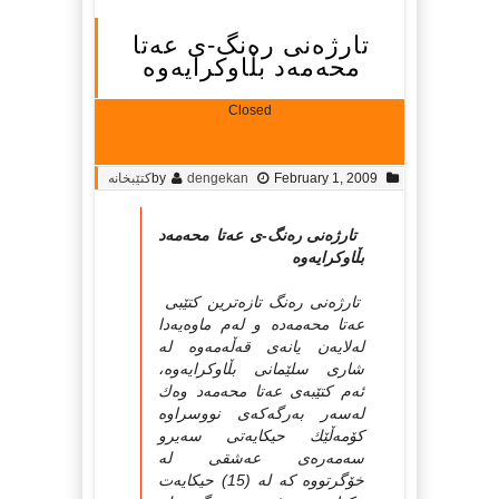
تارژەنى رەنگ-ى عەتا
محەمەد بڵاوكرایەوە
Closed
February 1, 2009
dengekan
by
کتێبخانە
تارژەنى رەنگ-ى عەتا محەمەد
بڵاوكرایەوە
تارژەنى رەنگ تازەترین كتێبى
عەتا محەمەدە و لەم ماوەیەدا
لەلایەن یانەى قەڵەمەوە لە
شارى سلێمانى بڵاوكرایەوە،
ئەم كتێبەى عەتا محەمەد وەك
لەسەر بەرگەكەى نووسراوە
كۆمەڵێك حیكایەتى سەیرو
سەمەرەى عەشقى لە
خۆگرتووە كە لە (15) حیكایەت