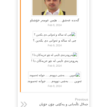
گه‌نده‌ عه‌شق … هێمن عومه‌ر خۆشناو
Feb 9, 2014
چی لە سالە و ئەوانی دی بكەین ؟
Feb 9, 2014
پەروەردەی ئاینی لە نێو حزبەکان دا !
Feb 9, 2014
ئەوین …. بەشی دووەم….. جوانە ئەسوەد
Feb 9, 2014
Previous
جه‌لال تاڵه‌بانی و یه‌کێتی چۆن خۆیان