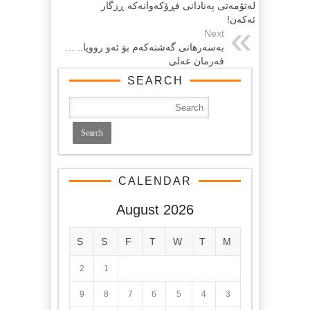
له‌تۆمه‌تی په‌نادانی فڕۆکه‌وانه‌که‌ ڕزگار
ئه‌که‌ن!
Next
بەسەرهاتى گەشتەكەم بوَ ئەو رووپا.. …
فەرمان عەلى
SEARCH
CALENDAR
August 2026
S
S
F
T
W
T
M
2
1
9
8
7
6
5
4
3