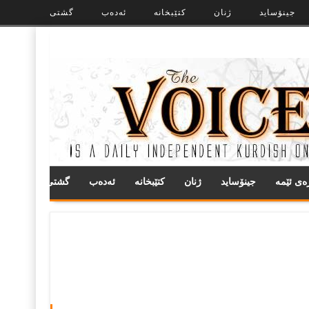
جینۆساید
ژنان
کتێبخانە
ئەدەب
گشتی
ره‌ی ئێمه
جینۆساید
ژنان
کتێبخانە
ئەدەب
گشتی