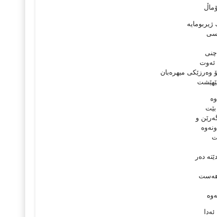
بۆماڵ
 ژیربومایه‌
وسی
‌چنی
 ئه‌وت
 بۆ وه‌رزێكی میهره‌بان
جێهێشت
ه‌
 بێت
گه‌رێن و
نه‌وه‌
ات
ته‌ ده‌ر
 هه‌ست
‌وه‌
ئه‌دا