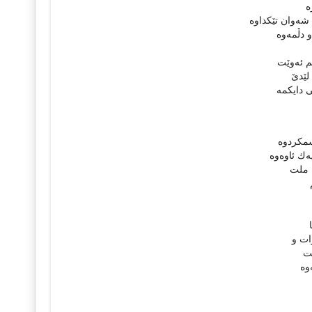
‌
شه‌وان تێكداوه‌
 دڵمه‌وه‌
شم ئه‌وێت
لێدێ‌
 دایكمه‌
سمكردوه‌
‌ك ئاوه‌وه‌
‌ ملت
ات و
ێت
وه‌