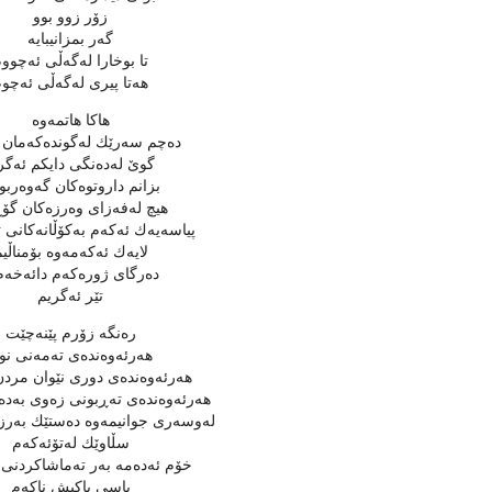
زۆر زوو بوو
گه‌ر بمزانیبایه‌
تا بوخارا له‌گه‌ڵی ئه‌چوو
هه‌تا پیری له‌گه‌ڵی ئه‌چو
هاكا هاتمه‌وه‌
ده‌چم سه‌رێك له‌گونده‌كه‌مان ئ
گوێ‌ له‌ده‌نگی دایكم ئه‌گ
بزانم داروتوه‌كان گه‌وه‌رب
هیچ له‌فه‌زای وه‌رزه‌كان گۆڕ
پیاسه‌یه‌ك ئه‌كه‌م به‌كۆڵانه‌كانی ت
لایه‌ك ئه‌كه‌مه‌وه‌ بۆمناڵی
ده‌رگای ژوره‌كه‌م دائه‌خه‌م
تێر ئه‌گریم
ره‌نگه‌ زۆرم پێنه‌چێت
هه‌رئه‌وه‌نده‌ی ته‌مه‌نی نو
هه‌رئه‌وه‌نده‌ی دوری نێوان مردن
هه‌رئه‌وه‌نده‌ی ته‌ڕبونی زه‌وی به‌د
له‌وسه‌ری جوانیمه‌وه‌ ده‌ستێك به‌رزد
سڵاوێك له‌تۆئه‌كه‌م
خۆم ئه‌ده‌مه‌ به‌ر ته‌ماشاكردن
باسی پاكیش ناكه‌م