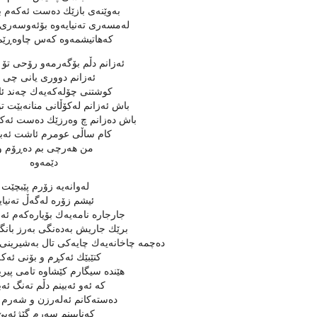
به‌وێنه‌ی بازێك ده‌ست ئه‌كه‌م 
له‌مسه‌ری ته‌نیایه‌وه‌ بۆئه‌وسه‌ری
كه‌هاتیشمه‌وه‌ كه‌س چاوه‌ڕێم 
ئه‌زانم دڵم بۆگه‌رمه‌و رۆحی تۆ بۆ
ئه‌زانم دووری یانی چی 
كوشتنی چۆله‌كه‌یه‌ك چه‌ند ئا
باش ئه‌زانم له‌كۆڵانی منانه‌بێت ت
باش ده‌زانم چ وه‌رزێك ده‌ست ئه‌كا
كام ساڵی عومرم ئاشت ئه‌بێته
من هه‌رچی بم ده‌ڕۆم و
دێمه‌وه‌
له‌وانه‌یه‌ زۆرم پێبچێت
ئیشم زۆره‌ له‌گه‌ڵ ته‌نیایا
جارجاره‌ نامه‌یه‌ك بۆیاره‌كه‌م ئه
برێك جاریش به‌ده‌نگی به‌رز بانگ
ده‌چمه‌ چاخانه‌یه‌ك چایه‌كی تال به‌شیرینی خ
كتێبێك ئه‌كڕم و بۆنی ئه‌كه
هێنده‌ سیگارم كێشاوه‌ تامی پیر
كه‌ ئه‌و ئه‌بینم دڵم ته‌نگ ئه
ده‌سته‌كانم ئه‌له‌رزن و شه‌رم ئ
كه‌نایبینم سه‌رم گێژئه‌بێ