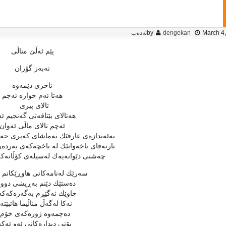
March 4
dengekan
by
ئەدەب
پێم ئه‌ڵێ‌ مناڵی
نه‌به‌ز گۆران
ئاخری دێمه‌وه‌
هه‌تا ئه‌م خواره‌ ئه‌چم
تالای پیری
هه‌تالای بێتاقه‌تی گه‌نجیم ئ
ئه‌چم تالای ماڵی ئه‌وان
به‌ئه‌ندازه‌ی عارفێك ته‌ماشای كه‌پری حه‌و
بارته‌قای باخه‌وانێك له‌ باخچه‌كه‌ی به‌رده‌ر
چه‌شنی دێوانه‌یه‌ك له‌سیله‌ی كۆڵانه‌ك
سه‌رێك له‌نامه‌كانی هاوڕێكانم ئ
ده‌ستێك دێنم به‌ڕیشی دوور
چاوێك ئه‌گێڕم به‌گه‌ره‌كه‌كه‌
نه‌كا له‌گه‌ڵ مناڵیما هاتبێته‌
ده‌چمه‌وه‌ ژوره‌كه‌ی خۆم 
بۆنی دیداره‌كانی ئه‌و ئه‌كه