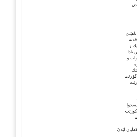
ردن
اهێنێ‌
ه‌ته‌
ێك و
 نادا
وات و
‌
ێك
اگۆڕێت
ۆڕێت
ه‌یخوا
یكوژێت
ت
‌ڵیان لێدێ‌