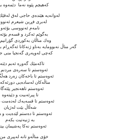
كه‌هیچم پێوه‌ نه‌ما دێمه‌وه‌ 
له‌وانه‌یه‌ هێنده‌ی حاجی له‌ق له‌قێك
له‌بری فڕین شیعرم ئه‌نو
نامه‌م ئه‌نووسی بۆئه‌و
به‌گوێم ئه‌كرد و قسه‌م بۆئه
وه‌ك مناڵان به‌كوردی گۆرانیم
گه‌ر مناڵ نه‌بوومایه‌ به‌ناو ژنه‌كانا ئه‌گه‌ڕام
كه‌چی له‌وپه‌ری گه‌نجیا منی 
تاكه‌مێك گه‌وره‌ ئه‌بم دێته‌و
ئه‌وه‌ستم تا سه‌ره‌ی مردنم
ئه‌وه‌ستم تا باخه‌كان زه‌رد هه‌ڵ
مناڵه‌كان له‌ساده‌یی دورئه‌كه‌و
ئه‌وه‌ستم تاهه‌نجیر پێئه‌گ
تا پیرئه‌بیت و دێیته‌وه‌
ئه‌وه‌ستم تا قسه‌یه‌ك له‌ده‌مت دێ
شه‌ڵاڵ بێت له‌ژیان
ئه‌وه‌ستم تا ده‌ستم لێده‌یت و
به‌ ژنیه‌تیت بكه‌م
ئه‌وه‌ستم نه‌كا په‌شیمان بیته
خۆی مناڵه‌و تانه‌ له‌پیری من 