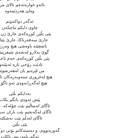
تائه‌و خواره‌ئه‌چم تالای م
وه‌لێ‌ هه‌ردێمه‌وه‌
ئه‌گه‌ر دواكه‌وتم
چاوی دایكم ماچكه‌ن
پێی بڵێن كوڕه‌كه‌ی جارێ‌ ژن ن
جارێ‌ سه‌فه‌رناكا، جارێ‌ بێتاق
ناشچێته‌ باوه‌شی هیچ وه‌رز
گوێ‌ به‌لارو له‌نجه‌ی شیعریش
پێی بڵێن كوڕه‌كه‌ی خه‌م ناخ
تادێت رۆحی تازه‌ ئه‌بێته‌وه
من لێره‌بم یان له‌هه‌رشوێن
هیچ له‌غروری سنه‌وبه‌ره‌كان ن
هیچ له‌گه‌ڕانه‌وه‌ی ئه‌و ناگ
به‌دایكم بڵێن
پێش ئه‌وه‌ی بانگم بكات
ئاگای له‌مناڵیم بێت چۆله‌كه‌ ن
ئاگای له‌گه‌نجیم بێت باران نه‌
ئاگای له‌دڵم بێت نه‌شكێ
پێی بڵێن
گه‌وره‌بووم، و ده‌سته‌كانم بۆنی دوكه
ئه‌گه‌رباوه‌ڕیش ناكات