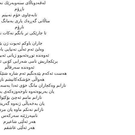
له‌قه‌دوباڵای سنه‌وبه‌رێك نه‌
ناڕۆم
تابه‌چاوی خۆم نه‌بینم
مناڵانی گه‌ڕه‌ك یاری به‌مانگ ئ
نارۆِم
تا جارێكی تر بانگم نه‌كات نه‌
جاران باوكم ئه‌یوت ژن بێن
وه‌لێ‌ ئه‌م ئه‌ڵی ته‌نیایی با
ئه‌وه‌نده‌ توڕه‌ئه‌بوو ژیانی ئه‌ب
برێكجاریش تامی شه‌رابی كۆنی ئه‌دا
ئه‌وه‌نده‌ سه‌رقاڵم
هه‌ست ئه‌كه‌م بێده‌نگبم ئه‌م شاره‌ شتێك
هه‌واڵی خۆشكه‌كانیشم ناز
نازانم وه‌كجاران مانگ خۆی ئه‌دا به‌سه‌ر 
یان به‌ربوه‌ته‌وه‌ ناوحه‌وزه‌كه‌ی ب
نازانم مامم ئه‌چێ‌ بۆكێوا
یان به‌خه‌یاڵی ژنه‌وه‌ گه‌ریده
نازانم نه‌نكم ماوه‌ یان مرد
نامپه‌رژێته‌ سه‌ركه‌س
هه‌ر ئه‌ڵێی شاعیرم
هه‌ر ئه‌ڵێی عاشقم