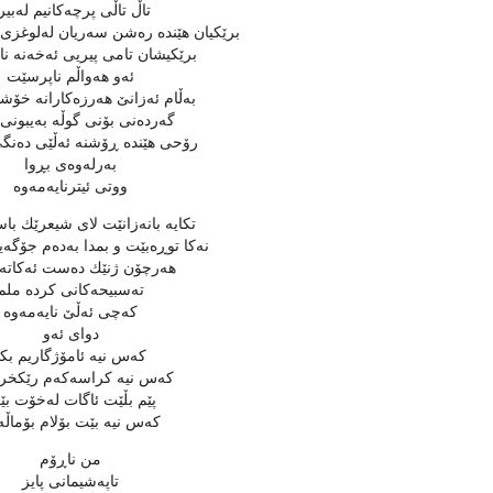
تاڵ تاڵی پرچه‌كانیم له‌بیره
برێكیان هێنده‌ ره‌شن سه‌ریان له‌لوغزی 
برێكیشان تامی پیریی ئه‌خه‌نه‌ ناو
ئه‌و هه‌واڵم ناپرسێت
به‌ڵام ئه‌زانێ‌ هه‌رزه‌كارانه‌ خۆ
گه‌رده‌نی بۆنی گوڵه‌ به‌یبونی 
رۆحی هێنده‌ ڕۆشنه‌ ئه‌ڵێی ده‌نگی
به‌رله‌وه‌ی بڕوا
ووتی ئیترنایه‌مه‌وه‌
تكایه‌ بانه‌زانێت لای شیعرێك با
نه‌كا توڕه‌بێت و بمدا به‌ده‌م جۆگه‌یه
هه‌رچۆن ژنێك ده‌ست ئه‌كاته
ته‌سبیحه‌كانی كرده‌ ملم
كه‌چی ئه‌ڵێ‌ نایه‌مه‌وه‌
دوای ئه‌و
كه‌س نیه‌ ئامۆژگاریم بكا
كه‌س نیه‌ كراسه‌كه‌م رێكخر
پێم بڵێت ئاگات له‌خۆت ب
كه‌س نیه‌ بێت بۆلام بۆماڵه‌
من ناڕۆم
تاپه‌شیمانی پایز