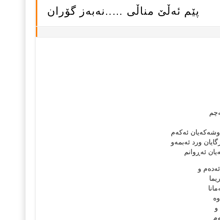
پێم ئه‌ڵێ‌ مناڵی …..نه‌به‌ز گۆران
ه‌چم
شه‌كه‌یان ئه‌كه‌م
گایان ورد ئه‌بمه‌و
ه‌یان ئه‌ڕوانم
ه‌ده‌م و
یما
مانا
وه‌
و
‌م