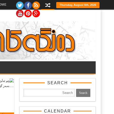
Ski
OME
Thursday, August 6th, 2026
t
th
conten
SEARCH
CALENDAR