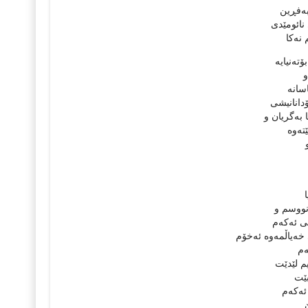
به‌فڕین
 نائومێدی
نه‌كا
ته‌نیایه‌
و
سانه‌
ۆدانانیشی
 به‌گریان و
‌وه‌
‌نووسم و
ی ئه‌كه‌م
ه‌یاڵمه‌وه‌ ئه‌خۆم
‌م
یم لێدێت
‌بێت
ه‌كه‌م
‌