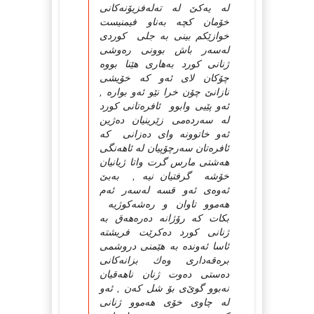
له‌ یه‌كێ‌ له‌ ته‌له‌فزیۆنه‌كانی
خۆمان كچه‌ به‌ناو فیمنیست
خوازێكم بینی به‌ جلی كوردی
له‌سه‌ر باش بوونی ره‌وشی
ژنانی كورد به‌هاری هێنا بووه‌
چۆكان لای ئه‌و كه‌ خۆیشی
نازانێ‌ چۆن خرا نێو ئه‌و بواره‌ ,
ئه‌و پێیی وابوو ئافره‌تانی كورد
له‌ سه‌رده‌می زێرینیان ده‌ژین
ئه‌و خاتوونه‌ وای ده‌زانی كه‌
ئافره‌تان سه‌رچۆپیان له‌ ئاهه‌نگی
هه‌شتی مارس گرت واتا ژیانیان
خۆشه‌ گرفتیان نیه‌ , به‌بێ‌
ئه‌وه‌ی ئه‌و قسه‌ له‌سه‌ر ئه‌م
هه‌موو تاوان و ره‌شه‌كوژیه‌
بكات كه‌ رۆژانه‌ ده‌ره‌هه‌ق به‌
ژنانی كورد ده‌كرێت فریشته‌
ئاسا ئه‌ونده‌ به‌ هێمنی دروشمی
بره‌قه‌داری وه‌ك بزانه‌كانی
ده‌ستی ده‌وت ژنان ناهه‌قیان
نه‌بوو گوێ‌ی بۆ شل كه‌ن , ئه‌و
له‌ چاوی خۆی هه‌موو ژنانی