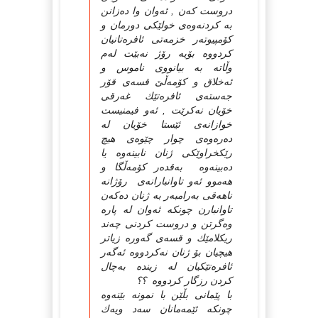
دروست كه‌ن , ئه‌وان وا ده‌زانن
به‌ كردنه‌وه‌ی خولێكی دورمان و
كۆمپیوته‌ر خزمه‌تی ئافره‌تانیان
كردووه‌ بۆیه‌ رۆژ نه‌بێت له‌م
وڵاته‌ به‌ بیانووی ناموس و
ئه‌خلاق و كۆمه‌ڵێ‌ قسه‌ی قۆر
جه‌سته‌ی ئافره‌تێك غه‌رقی
خۆیان نه‌كرێت , ئه‌و فیمنیست
خوازانه‌ی ئێستا خۆیان له‌
ده‌ره‌وه‌ی چوار چێوه‌ی هیچ
رێكخراوێكی ژنان نابینه‌وه‌ یا
ده‌بینه‌وه‌ به‌قده‌ر كۆمه‌ڵگا و
هه‌موو ئه‌و تاوانبارانه‌ی رۆژانه‌
ناهه‌قی به‌رامبه‌ر به‌ ژنان ده‌كه‌ن
تاوانبارن چونكه‌ ئه‌وان له‌ پاره‌
وه‌گرتن و دروست كردنی چه‌ند
ریكلامێك و قسه‌ی گه‌وره‌ زیاتر
هیچیان بۆ ژنان نه‌كردووه‌ ئه‌گه‌ر
ئافره‌تێكیان له‌ زینده‌ به‌چال
كردن رزگار كردووه‌ ؟؟
با پێمانی بڵێن با نمونه‌ بێنه‌وه‌
چونكه‌ ئێمه‌مانان سه‌د ویه‌ك