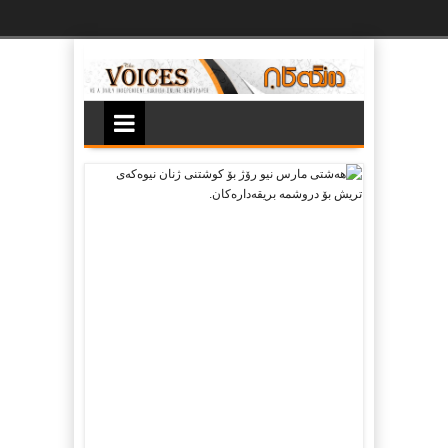
Ski
t
th
conten