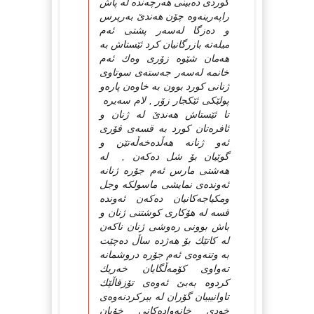
كوردی ده‌بینی هه‌رچه‌نده‌ له‌ پاش
راپه‌رینه‌وه‌ چۆن هه‌ندێ‌ به‌رپرس
و ده‌زگا له‌سه‌ر پشتی ئه‌م
میله‌ته‌ بازرگانیان كرد ئێستاش به‌
هه‌مان شێوه‌ زۆری وه‌ك ئه‌م
خانمه‌ له‌سه‌ر جه‌سته‌ی سوتاوی
ژنانی كورد بوون به‌ خاوه‌ن پاره‌و
پولێكی ئێكجار زۆر , لام سه‌یره‌
تا ئێستاش هه‌ندێ‌ له‌ ژنان و
ئافره‌تان كورد به‌ قسه‌ی قۆری
ئه‌و ژنانه‌ هه‌ڵده‌خه‌ڵه‌تێن و
گوێیان بۆ شل ده‌كه‌ن , له‌
هه‌شتی مارس ئه‌م جۆره‌ ژنانه‌
ئه‌ونده‌ی نمایشی ماسولكه‌ وجل
ومكیاجه‌كانیان ده‌كه‌ن ئه‌ونده‌
قسه‌ له‌ هۆكاری كوشتنی ژنان و
باش بوونی ره‌وشی ژنان ناكه‌ن
له‌ كاتێك بۆ هه‌ژده‌ ساڵ ده‌چێت
به‌ وتنه‌وه‌ی ئه‌م جۆره‌ دروشمانه‌
ته‌واوی كۆمه‌ڵگایان خه‌ریك
كردوه‌ به‌بێ‌ ئه‌وه‌ی تۆزقاڵێك
تاوانیبیان گۆران له‌ بیركردنه‌وه‌ی
خودی خانه‌واده‌كانی خۆیان