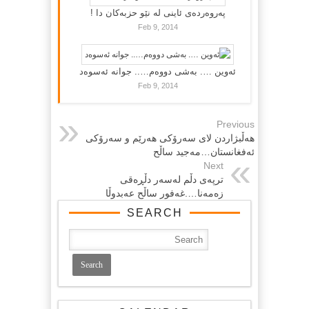
پەروەردەی ئاینی لە نێو حزبەکان دا !
Feb 9, 2014
ئەوین …. بەشی دووەم….. جوانە ئەسوەد
Feb 9, 2014
Previous
هه‌ڵبژاردن لای‌ سه‌رۆكی‌ هه‌رێم و سه‌رۆكی
ئه‌فغانستان…مه‌جید ساڵح
Next
ترپه‌ی دڵم له‌سه‌ر دڵڕه‌قی
زه‌مه‌نا….غه‌فور ساڵح عه‌بدوڵا
SEARCH