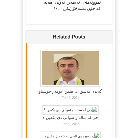
نموونه‌مان له‌سه‌ر ئه‌وان هه‌یه‌
كه‌ چۆن مشه‌خۆرێكن .. ؟!
Related Posts
گه‌نده‌ عه‌شق … هێمن عومه‌ر خۆشناو
Feb 9, 2014
چی لە سالە و ئەوانی دی بكەین ؟
Feb 9, 2014