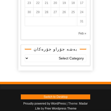
23
22
21
20
19
18
17
30
29
28
27
26
25
24
31
« Feb
بەشە جۆراو جۆرەکان
بەشە
جۆراو
جۆرەکان
Switch to Desktop
Proudly powered by WordPress
|
Theme:
Madar
.
Lite
by
Free Wordpress Theme