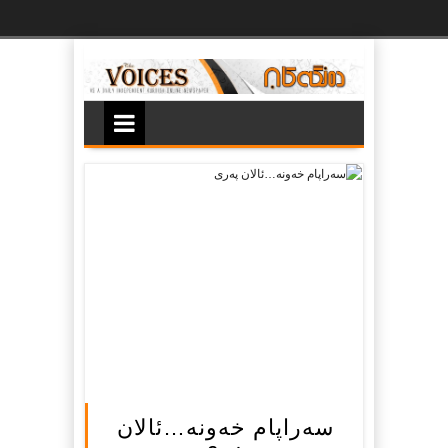
Ski
t
th
conten
سه‌راپام خه‌ونه‌…ئالان
په‌ری