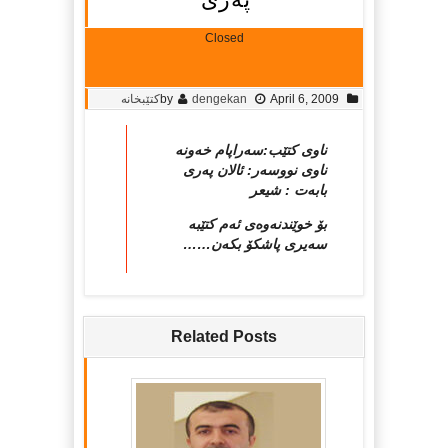
Closed
April 6, 2009
dengekan
by
کتێبخانە
ناوی کتێب:سه‌راپام خه‌ونه‌
ناوی نووسه‌ر: ئالان په‌ری
بابه‌ت : شیعر
بۆ خوێندنه‌وه‌ی ئه‌م کتێبه‌
سه‌یری پاشکۆ بکه‌ن……
Related Posts