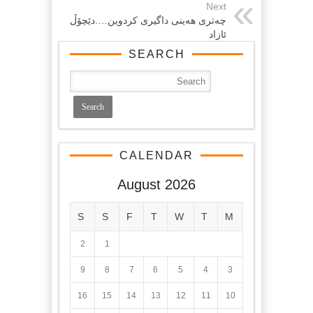
Next
چه‌تری هه‌ینی داگیری کردوین….دێچۆڵ
ئازاد
SEARCH
CALENDAR
August 2026
S
S
F
T
W
T
M
2
1
9
8
7
6
5
4
3
16
15
14
13
12
11
10