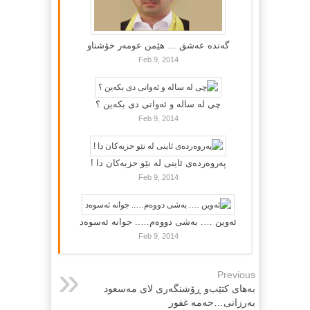
گه‌نده‌ عه‌شق … هێمن عومه‌ر خۆشناو
Feb 9, 2014
چی لە سالە و ئەوانی دی بكەین ؟
Feb 9, 2014
پەروەردەی ئاینی لە نێو حزبەکان دا !
Feb 9, 2014
ئەوین …. بەشی دووەم….. جوانە ئەسوەد
Feb 9, 2014
Previous
به‌های کتێب‌و ڕۆشنگه‌ری لای مه‌سعود
به‌رزانی‌…حه‌مه‌ غفور