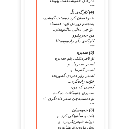
ده‌رگای‌ حه‌وشه‌كه‌ت پێوه‌دا..!
***
(4) كارگه‌ی‌ دڵ‌
-ته‌وقه‌مان كرد ده‌ستت گوشیم،
په‌نجه‌م زیڕه‌ی‌ لێوه‌ هه‌ستا!
-تۆ چی‌ ده‌ڵێی‌ ماڵئاوه‌دان،
من خه‌ریكبوو
كارگه‌ی‌ دڵم راده‌وه‌ستا!
***
(5) سه‌یره‌
تۆ ئافره‌تێكی‌ پێم سه‌یره‌
له‌به‌ر سه‌رما.. و
له‌به‌ر گه‌رما..و
له‌به‌ر زۆر ده‌ردی‌ گه‌وره‌دا
خۆت راده‌گری‌..
كه‌چی‌ كه ‌من،
سه‌یری‌ چاوه‌كانت ده‌كه‌م
تۆ ده‌ستبه‌جێ‌ سه‌ر داده‌گری‌..!!
***
(6) حه‌په‌سان
هات و سڵاوێكی‌ كرد..و
دیوانه‌ شیعرێكی‌برد..و
پاش ماوه‌یه‌ك هێنایه‌وه‌