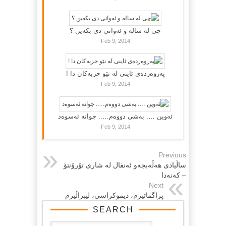
چی لە سالە و ئەوانی دی بكەین ؟
Feb 9, 2014
پەروەردەی ئاینی لە نێو حزبەکان دا !
Feb 9, 2014
ئەوین …. بەشی دووەم….. جوانە ئەسوەد
Feb 9, 2014
Previous
ساڵیادی هه‌ڵه‌بجه‌و ئه‌نفال له‌ شاری تۆرۆنتۆ
– که‌نه‌دا
Next
پراگماتیزم، دیموكراسی، لیبراڵیزم
SEARCH