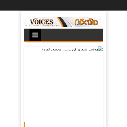
Ski
t
th
conten