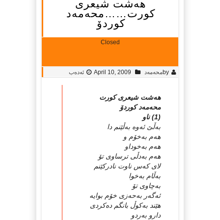
هه‌شت شیعری
كورت……محه‌مه‌د
كوردۆ
Closed
by
محه‌مه‌د
April 10, 2009
ئەدەب
هه‌شت شیعری كورت
محه‌مه‌د كوردۆ
(1) ناو
به‌ڵێ‌ ئه‌وه‌ به‌ڵێنم دا
هه‌م به‌خۆم و
هه‌م به‌خوداو
هه‌م به‌دڵی‌ ترساوی‌ تۆ
لای‌ كه‌س ناوت نادركێنم
به‌ڵام به‌خوا
به‌چاوی‌ تۆ
ئه‌گه‌ر به‌حه‌زی‌ خۆم بوایه‌
هێند به‌كوڵ‌ بانگم ده‌كردی‌
دارو به‌ردو