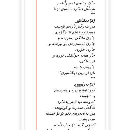
خاك و ئاوی‌ ئه‌م وڵاته‌م
شه‌ڵاڵ‌ ده‌كرد به‌ناوی‌ تۆ!!
***
(2) دیكتاتۆر
من هه‌رگیز نازانم تۆچیت
زوو زوو خۆتم لێده‌گۆڕی‌
جارێ‌ مانگی‌ به‌تریفه‌ و
جارێ‌ ئه‌ستێره‌ی‌ پڕ ورشه‌ و
جارێ‌ خۆری‌
جار هه‌یه‌ جوانێكی‌ توڕه‌ و
ترسناكی‌،
جاریش هه‌یه‌
نازدارترین دیكتاتۆری‌!
***
(
3) به‌راوورد
له‌و ئێواره‌ پرچ و په‌رچه‌م
په‌شێوه‌دا
كه‌ڕه‌شه‌با شه‌ڕیده‌كرد
له‌گه‌ڵ‌ سه‌رما و كڕێوه‌دا..
من په‌نجه‌ره‌ی‌ دڵم بۆ تۆ خسته‌
سه‌رپشت
كه‌چی‌ گیانه‌ تۆ نه‌ك دڵت،