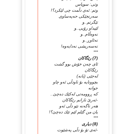
وتی‌: سوپاس
وتم: ئه‌ی‌ دڵمت چی‌ لێكرد؟!
سه‌رنجێكی‌ حه‌په‌ساوی‌
تێگرتم..و
لێیداو رۆیی‌..و
نه‌وه‌ڵام..و
نه‌ئاوڕ..و
نه‌سه‌ریشی‌ نه‌دایه‌وه‌!
***
(7) رێگاكان
ئای‌ چه‌ن خۆش بوو گشت
رێگاكان
له‌جێی‌ (بانه‌)
بچوونایه‌ بۆ ناودڵی‌ ئه‌و چاو
جوانه‌
كه‌ ڕوومه‌تی‌ له‌كێك ده‌چێ‌..
-ئه‌رێ‌ نازانم رێگاكان
هه‌ر ناگه‌نه‌ نێو دڵی‌ ئه‌و
یان من گێلم لێم تێك ده‌چێ‌؟!
***
(8) دیاری‌
-ئه‌ی‌ تۆ بۆ دڵی‌ په‌شێوت