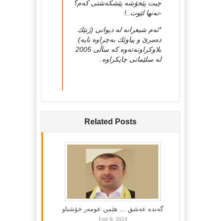
چیت پێخۆشه‌ پێشكه‌شتی‌ كه‌م؟
-ته‌نها لێوت..!
*ئه‌م شیعرانه‌ له‌ دیوانی (ژنێك
ده‌مرێ‌ و پیاوێك به‌چراوه‌ نایه‌)
بلاوكراونه‌ته‌وه‌ كه‌ ساڵی 2005
له‌ سلێمانی چاپكراوه‌.
Related Posts
گه‌نده‌ عه‌شق … هێمن عومه‌ر خۆشناو
Feb 9, 2014