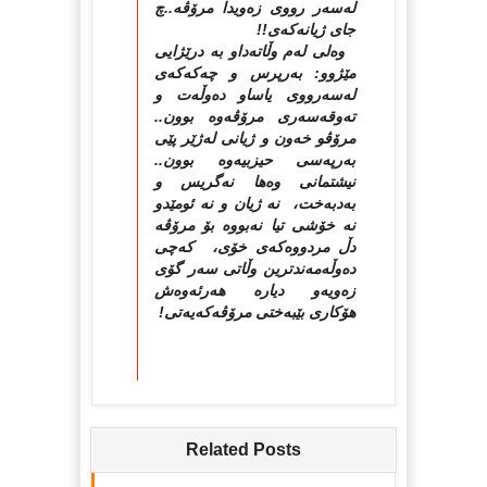
له‌سه‌ر رووی زه‌ویدا مرۆڤه‌..چ
جای ژیانه‌كه‌ی!!
وه‌لی له‌م وڵاته‌داو به‌ درێژایی
مێژوو: به‌رپرس و چه‌كه‌كه‌ی
له‌سه‌رووی یاساو ده‌وڵه‌ت و
ته‌وقه‌سه‌ری مرۆڤه‌وه‌ بوون..
مرۆڤو خه‌ون و ژیانی له‌ژێر پێی
به‌رپه‌سی حیزبیه‌وه‌ بوون..
نیشتمانی وه‌ها نه‌گریس و
به‌دبه‌خت، نه‌ ژیان و نه‌ ئومێدو
نه‌ خۆشی تیا نه‌بووه‌ بۆ مرۆڤه‌
دڵ مردووه‌كه‌ی خۆی، كه‌چی
ده‌وڵه‌مه‌ندترین وڵاتی سه‌ر گۆی
زه‌ویه‌و دیاره‌ هه‌رئه‌وه‌ش
هۆكاری بێبه‌ختی مرۆڤه‌كه‌یه‌تی!
Related Posts