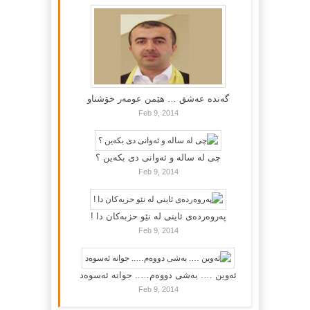
گه‌نده‌ عه‌شق … هێمن عومه‌ر خۆشناو
Feb 9, 2014
چی لە سالە و ئەوانی دی بكەین ؟
Feb 9, 2014
پەروەردەی ئاینی لە نێو حزبەکان دا !
Feb 9, 2014
ئەوین …. بەشی دووەم….. جوانە ئەسوەد
Feb 9, 2014