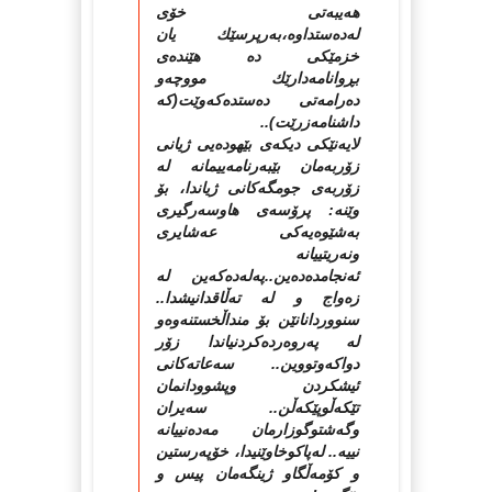
هه‌یبه‌تی خۆی
له‌ده‌ستداوه‌،به‌رپرسێك یان
خزمێكی ده‌ هێنده‌ی
بڕوانامه‌دارێك مووچه‌و
ده‌رامه‌تی ده‌ستده‌كه‌وێت(كه‌
داشنامه‌زرێت)..
لایه‌نێكی دیكه‌ی بێهوده‌یی ژیانی
زۆربه‌مان بێبه‌رنامه‌ییمانه‌ له‌
زۆربه‌ی جومگه‌كانی ژیاندا، بۆ
وێنه‌: پرۆسه‌ی هاوسه‌رگیری
به‌شێوه‌یه‌كی عه‌شایری
ونه‌ریتییانه‌
ئه‌نجامده‌ده‌ین..په‌له‌ده‌كه‌ین له‌
زه‌واج و له‌ ته‌ڵاقدانیشدا..
سنووردانانێن بۆ منداڵخستنه‌وه‌و
له‌ په‌روه‌رده‌كردنیاندا زۆر
دواكه‌وتووین.. سه‌عاته‌كانی
ئیشكردن وپشوودانمان
تێكه‌ڵوپێكه‌ڵن.. سه‌یران
وگه‌شتوگوزارمان مه‌ده‌نییانه‌
نییه‌.. له‌پاكوخاوێنیدا، خۆپه‌رستین
و كۆمه‌ڵگاو ژینگه‌مان پیس و