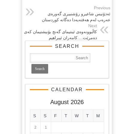
Previous
ئه‌دۆنیس شاعيرو رۆشنبیری گه‌وره‌ی
عه‌ره‌ب له‌م هه‌فته‌یه‌دا‌ ده‌گاته‌ کوردستان
Next
كاڵبوونه‌وه‌ی ئینتیمای گه‌نج بۆنیشتیمان كه‌ی
ده‌مرێت….كامه‌ران ئیبراهیم
SEARCH
CALENDAR
August 2026
S
S
F
T
W
T
M
2
1