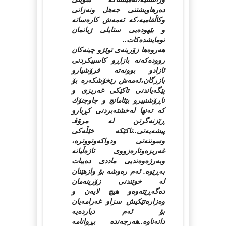
ده‌رهاویشتنی جه‌هل ونه‌زانی
وكاڵفامیه‌،كه‌ ئه‌مه‌ش كاره‌ساته‌
و بێهوده‌یی ستایلی ژیانمان
نومایشده‌كات..
هه‌روه‌ها زۆرینه‌ی توێژو چینه‌كان
رووده‌كه‌نه‌ بازاڕو كاسبیكردنی
ئازادو بوونه‌ته‌ فرۆشیارو
بازرگان،ئه‌مه‌ش رێخۆشكه‌ره‌ بۆ
پێگه‌یاندنی تاكێكی غه‌ریزی و
ناڕۆشنبیرو بێئامانج و چاوچنۆك
كه‌ ته‌نها له‌خشته‌بردنی كڕیارو
ڕێزنه‌گرتن له‌ مرۆڤـ
پیشه‌یه‌تی..تاكێكه‌ خێڵه‌كی
وسوننه‌تی ودواكه‌وتووتره‌،
غه‌ریزه‌وئاره‌زووی ئاژه‌ڵیانه‌
وبه‌رژه‌وه‌ندیی ماددی ده‌یبات
به‌ڕێوه‌. ئه‌م ره‌وشه‌ بۆ وازهێنان
له‌ خوێندنی زۆرینه‌مان
ده‌گه‌ڕێته‌وه‌و هیچ لایه‌ن و
وه‌زاره‌تێكیش سزاو غه‌رامه‌یان
بۆ ئه‌م دیارده‌یه‌
دانه‌ناوه‌..هه‌رچه‌نده‌ بڕوانامه‌