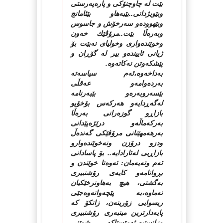
بێت له‌ چاوچنۆكی و پاره‌په‌رستی
وبێویژدانی..بێبه‌هاو بێئامانج
وبێهووده‌و سه‌رخۆش و جاسوس
وبه‌ره‌ڵا بێت..مرۆڤێك خه‌ون
وخوێنده‌واری وخولیای نه‌بێت بۆ
ژیانی ئایینده‌و بیر له‌ گۆڕان و
پێشكه‌وتن نه‌كاته‌وه‌.
به‌داخه‌وه‌،ئه‌م سیاسه‌ته‌
به‌رده‌وامه‌و عه‌قڵی
بێسه‌روبه‌ره‌و بێبه‌رنامه‌
له‌گه‌ڕدایه‌و هه‌ركه‌س بۆخۆیو
بازاڕو گوزه‌رانی به‌ره‌ڵا
به‌ركه‌ماڵه‌و درێژه‌پێدانی
به‌رهه‌مهێنانی مرۆڤێكی گه‌نده‌ڵ
ودزو درۆزن ونه‌خوێنده‌وارو
بازاڕیی له‌ئارادایه‌.. بۆ پاسادانی
ئه‌م وته‌یه‌مان: ئه‌وه‌تا خوێندن و
بڕوانامه‌و كایه‌ی رۆشنبیری
به‌گشتی، هیچ به‌هاونرخێكیان
نه‌ماوه‌،به‌ پێچه‌وانه‌وه‌جێی
ریسوایی زۆرینه‌ن، زانكۆ كه‌
پایه‌دارترین مینبه‌ری رۆشنبیری
وزانستیه‌،ئه‌مێستاكه‌ شوێنی