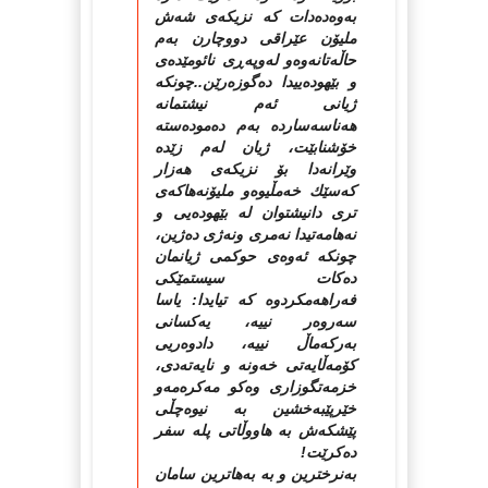
به‌وه‌ده‌دات كه‌ نزیكه‌ی شه‌ش
ملیۆن عێراقی دووچارن به‌م
حاڵه‌تانه‌وه‌و له‌وپه‌ڕی نائومێده‌ی
و بێهوده‌ییدا ده‌گوزه‌رێن..چونكه‌
ژیانی ئه‌م نیشتمانه‌
هه‌ناسه‌سارده‌ به‌م ده‌موده‌سته‌
خۆشنابێت، ژیان له‌م زێده‌
وێرانه‌دا بۆ نزیكه‌ی هه‌زار
كه‌سێك خه‌مڵیوه‌و ملیۆنه‌هاكه‌ی
تری دانیشتوان له‌ بێهوده‌یی و
نه‌هامه‌تیدا نه‌مری ونه‌ژی ده‌ژین،
چونكه‌ ئه‌وه‌ی حوكمی ژیانمان
ده‌كات سیستمێكی
فه‌راهه‌مكردوه‌ كه‌ تیایدا: یاسا
سه‌روه‌ر نییه‌، یه‌كسانی
به‌ركه‌ماڵ نییه‌، دادوه‌ریی
كۆمه‌ڵایه‌تی خه‌ونه‌ و نایه‌ته‌دی،
خزمه‌تگوزاری وه‌كو مه‌كره‌مه‌و
خێرپێبه‌خشین به‌ نیوه‌چڵی
پێشكه‌ش به‌ هاووڵاتی پله‌ سفر
ده‌كرێت!
به‌نرخترین و به‌ به‌هاترین سامان