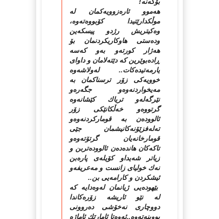
بۆگه‌نه‌!
هه‌موو ئاره‌زوویه‌كمان له‌
موڵكدارێتیدا كۆبووه‌ته‌وه‌،
وه‌كیتریش رژدو پیسكه‌ین
وده‌ستی هاوكاریكردنمان بۆ
هه‌ژار كورته‌و به‌و كه‌سه‌
ڕاده‌بوێرین كه‌ دێته‌لامان و داوای
یارمه‌تیده‌كات.. له‌ولاشه‌وه‌
خوویه‌كی زۆر ترسناكمان به‌
مه‌یخواردنه‌وه‌و جگه‌ره‌و
نێرگه‌له‌و تریاك كێشانه‌وه‌
گرتووه‌و خه‌ڵكانێكی زۆر
ئالووده‌ن به‌ قوماركردنه‌وه‌و
ته‌له‌فزێۆنه‌كانیشمان جێی
قومارخانه‌یان گرتۆته‌وه‌و
تاكه‌كان هانده‌ده‌ن ئالووده‌تربن و
زیاتر شه‌یداو كۆیله‌ی پاره‌بن
نه‌ك خولیای زانست و مه‌عریفه‌و
ئیشكردن و كارامه‌یی بن..
بێهوده‌یی ژیانمان له‌وه‌دایه‌ كه‌
له‌ نێو ئاریشه‌ زۆره‌كاندا
دووچاری نه‌خۆشی ده‌روونی
بووینه‌ته‌وه‌..ئه‌وه‌تا ئامارێك ئاماژه‌