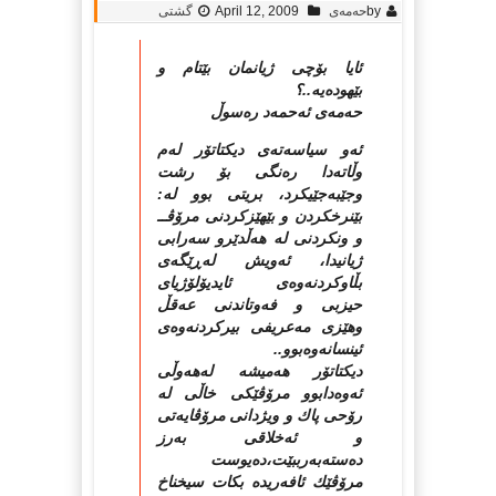
by
حه‌مه‌ی
April 12, 2009
گشتی
ئایا بۆچی ژیانمان بێتام و
بێهوده‌یه‌..؟
حه‌مه‌ی ئه‌حمه‌د ره‌سوڵ
ئه‌و سیاسه‌ته‌ی دیكتاتۆر له‌م
وڵاته‌دا ره‌نگی بۆ رشت
وجێبه‌جێیكرد، بریتی بوو له‌:
بێنرخكردن و بێهێزكردنی مرۆڤــ
و ونكردنی له‌ هه‌ڵدێرو سه‌رابی
ژیانیدا، ئه‌ویش له‌ڕێگه‌ی
بڵاوكردنه‌وه‌ی ئایدیۆلۆژیای
حیزبی و فه‌وتاندنی عه‌قڵ
وهێزی مه‌عریفی بیركردنه‌وه‌ی
ئینسانه‌وه‌بوو..
دیكتاتۆر هه‌میشه‌ له‌هه‌وڵی
ئه‌وه‌دابوو مرۆڤێكی خاڵی له‌
رۆحی پاك و ویژدانی مرۆڤایه‌تی
و ئه‌خلاقی به‌رز
ده‌سته‌به‌رببێت،ده‌یوست
مرۆڤێك ئافه‌ریده‌ بكات سیخناخ