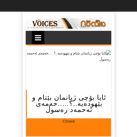
Ski
t
th
conten
ئایا بۆچی ژیانمان بێتام و
بێهوده‌یه‌..؟…..حه‌مه‌ی
ئه‌حمه‌د ره‌سوڵ
Closed