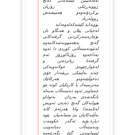
ئه‌ه‌ده‌بینین كێشه‌كانی گه‌نج
ڕووپه‌ڕێكی زۆریان
پڕكردۆته‌وه‌و هه‌میشه‌ش
ڕووله‌زیاد
بووندایه‌.كێشه‌كه‌له‌وه‌دایه‌
له‌جیاتی پیلان و هه‌نگاو نان
بۆچاره‌سه‌ركردنی گرفته‌كانی
گه‌نج به‌هه‌مووبه‌شه‌كانیه‌وه‌
له‌نێوده‌سته‌ڵاتی كوردی دا ئه‌وه‌
به‌داخه‌وه‌ ڕۆژتاكوڕۆژ ئه‌م
گرفته‌نا زیاترده‌بن و
له‌چوارچێوه‌ی خولانه‌ویه‌كی
چه‌ند به‌ڵینێكی بریقه‌دار خۆی
ده‌خوڵنێته‌وه‌و هه‌ركاتێك
مه‌ترسیه‌ك یا كارێكیان كوته‌ نێو
جه‌ماوه‌ر ئه‌وه‌ ده‌سته‌ڵات به‌په‌له‌
بانگه‌شه‌ی په‌ردان به‌تواناو
هیوایه‌كان گه‌نج ده‌ده‌ن ئه‌ویش
له‌ئاینده‌دا واتا هه‌رئه‌م كاته‌
به‌ڵێنه‌كانیان بێ‌ متمانه‌ییان پێوه‌
دیاره‌.بۆیه‌ ئه‌گه‌ر حكومه‌ت
وده‌سته‌ڵات ده‌یانه‌وێت
ئینیمابوونی گنج بگه‌رێنه‌وه‌