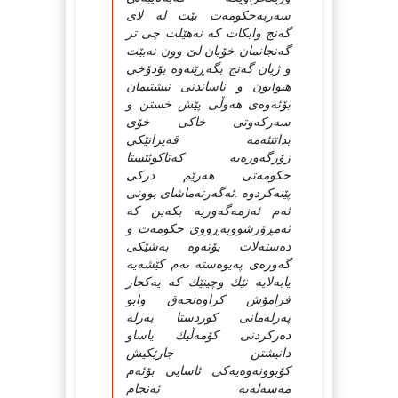
سه‌ربه‌حكومه‌ت بێت له‌ لای
گه‌نج وابكات كه‌ نه‌هێلت چی تر
گه‌نجانمان خۆیان لێ‌ وون نه‌بێت
و ژیان گه‌نج بگه‌ڕێنه‌وه‌ بۆدۆخی
هیوابون و ناساندنی نیشتیمان
بۆئه‌وه‌ی هه‌وڵی پێش خستن و
سه‌ركه‌وتی خاكی خۆی
بداتنئه‌مه‌ قه‌یرانێكی
زۆرگه‌وره‌یه‌ كه‌تاكوئێستا
حكومه‌تی هه‌رێم دركی
پێنه‌كردوه‌ .ئه‌گه‌رته‌ماشای بوونی
ئه‌م ئه‌زمه‌گه‌وریه‌ بكه‌ین كه‌
ئه‌مڕۆرشووبه‌ڕووی حكومه‌ت و
ده‌سته‌لات بۆته‌وه‌ به‌شێكی
گه‌وره‌ی په‌یوه‌سته‌ به‌م كێشه‌یه‌
یابه‌لایه‌ نێك وچینێك كه‌ یه‌كجار
فرامۆش كراوه‌نحه‌ق وابو
په‌رله‌مانی كوردستا به‌رله‌
ده‌ركردنی كۆمه‌ڵیك یاساو
دانیشتن جارێكیش
كۆبوونه‌وه‌یه‌كی ئاسایی بۆئه‌م
مه‌سه‌له‌یه‌ ئه‌نجام