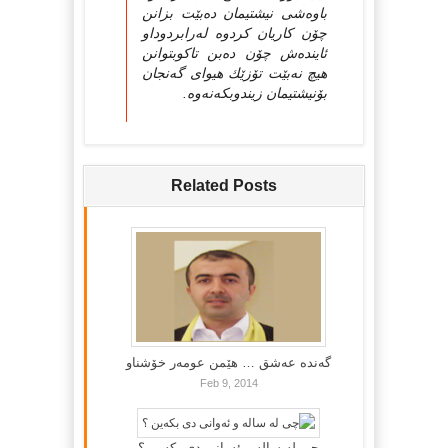
باوه‌شی نیشتیمان ده‌بێت بزانن
چۆن كاریان كردوه‌ له‌رابردوداو
ئاینده‌ش چۆن ده‌بن تاكوبتوانن
هیچ نه‌بێت تۆزێك هیوای گه‌نجان
بۆنیشتیمان زیندوبكه‌نه‌وه‌.
Related Posts
گه‌نده‌ عه‌شق … هێمن عومه‌ر خۆشناو
Feb 9, 2014
چی لە سالە و ئەوانی دی بكەین ؟