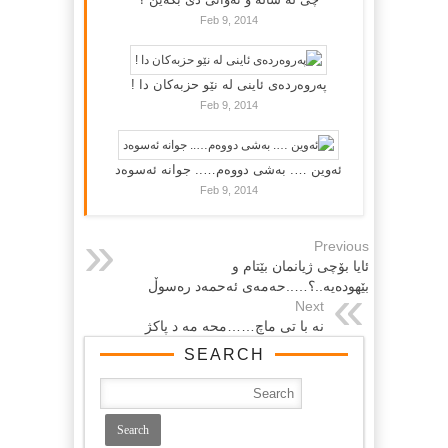
Feb 9, 2014
پەروەردەی ئاینی لە نێو حزبەکان دا !
Feb 9, 2014
ئەوین …. بەشی دووەم….. جوانە ئەسوەد
Feb 9, 2014
Previous
ئایا بۆچی ژیانمان بێتام و
بێهوده‌یه‌..؟…..حه‌مه‌ی ئه‌حمه‌د ره‌سوڵ
Next
نه با تی ماچ……محه مه د پاکژ
SEARCH