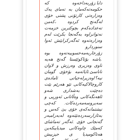
دابا.زۆربه‌داخه‌وه‌ كه‌
حكومه‌ته‌كه‌مان به‌ ته‌مای یه‌ك
وه‌زاره‌تی كارتۆنی پشتی خۆی
له‌گه‌نج كردوه‌ ،كه‌من
ته‌عداده‌كه‌م بچوكترین خزمه‌ت
نه‌توانراوه‌ به‌گه‌نجا بكرێت له‌م
وه‌زاره‌ته‌وه‌ ئه‌گه‌ركرابێش ئه‌وا
سنوردارو
زۆرجاربه‌مه‌حسوبیه‌ته‌وه‌ بوه‌
.باشه‌ بۆتاكوئێستا گه‌نج هه‌یه‌
ناوی وه‌زیری وه‌رزش و لاوان
ناناسێ‌.ئایائه‌مه‌ بۆخۆی گومان
نیه‌؟!وه‌زیرله‌جیاتی ئاماده‌ی
كاروچالاكیه‌كانی نێو هه‌رێم بێت
ده‌چێت به‌شداری شه‌و
ئاهه‌نگه‌كانی وه‌ڵاتانی ئه‌ورپی و
سه‌یروسه‌مه‌رده‌كات. كه‌چی
نیشتمانه‌كه‌ی خۆی بێ‌ كه‌س و
به‌ئازارسه‌رده‌نێته‌وه‌ له‌به‌رامبه‌ر
گه‌نجانی خۆی .ئه‌گه‌ر ته‌ماشای
كه‌مێك چاوه‌كانی میدیایبكه‌ین
هه‌تاكومیدیا ی حیزبیش