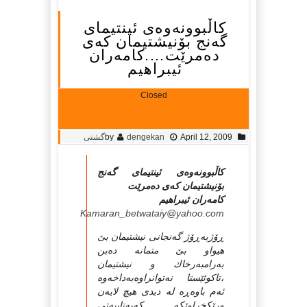
كاڵبوونه‌وه‌ی ئینتیمای
گه‌نج بۆنیشتیمان كه‌ی
ده‌مرێت….كامه‌ران
ئیبراهیم
Closed
April 12, 2009
dengekan
by
گشتی
كاڵبوونه‌وه‌ی ئینتیمای گه‌نج
بۆنیشتیمان كه‌ی ده‌مرێت
كامه‌ران ئیبراهیم
Kamaran_betwataiy@yahoo.com
ڕۆژبه‌ڕۆژ گه‌نجانی نیشتیمان بێ‌
هیواو بێ‌ متمانه‌ ده‌بن
به‌رامبه‌رخاك و نیشتیمان
،تاكوئێستا نه‌توانراوه‌به‌داخه‌وه‌
ئه‌م باوه‌ڕه‌ له‌ دیدی هیچ لایه‌ن
ورێكخراوێكه‌ كه‌به‌تایبه‌تی