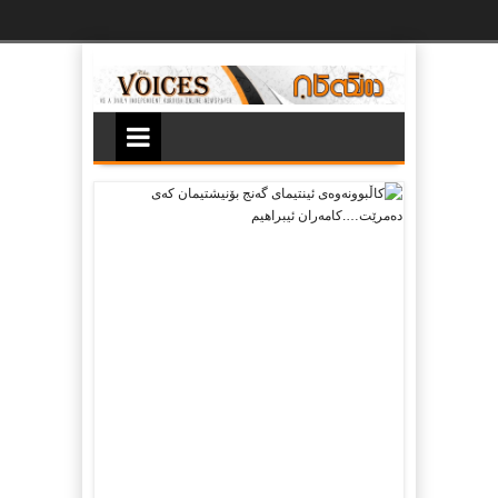
Ski
t
th
conten