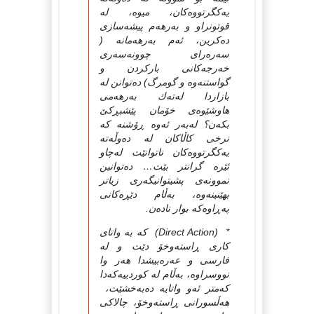
یه‌کگرتووه‌کان، میوه‌، له‌
قوتونراو و به‌رهه‌م پیشه‌سازی
ده‌کرین، ئه‌م به‌رهه‌مانه‌ (
سه‌ره‌رای چوونه‌سه‌ری
خه‌رجه‌کانی بارکردن و
گواستنه‌وه‌ و گومرگ) ده‌توانن له‌
بازاردا له‌ته‌ك به‌رهه‌می
هاوشێوه‌ی خۆمان پێشبڕكێ
بکه‌ن؟ له‌به‌ر ئه‌وه‌ ڕۆشنه‌ که‌
نرخی کاڵاکان له‌ ده‌وڵه‌ته‌
یه‌کگرتووه‌کان ناتوانێت له‌چاو
ئێره‌ گرانتر بێت… ده‌توانین
نموونه‌ی پشیتوانیگه‌ری زیاتر
بهێنینه‌وه‌، به‌ڵام دێڕه‌کانی
په‌ڕاوه‌که‌ بوار ناده‌ن.
* (Direct Action) كه‌ به‌ واتای
كاری ڕاسته‌وخۆ دێت و له‌
فارسی و عه‌ره‌بیشدا هه‌ر وا
نووسراوه‌، به‌ڵام له‌ كوردییه‌كه‌دا
كه‌متر ئه‌و واتایه‌ ده‌به‌خشێت،
هه‌ڵسورانی ڕاسته‌وخۆ، چالاكی