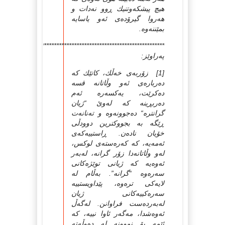
هیچ پیشکه‌وتنیك ڕوو نه‌دات و
هه‌روا گیرۆده‌ی ئه‌و یاسایه‌
بمێننه‌وه‌.
******************************************************************
په‌راوێز:
[1] زۆربه‌ی خه‌ڵك، کاتێك که‌
ده‌رباره‌ی ئه‌و وڵاتانه‌ قسه‌
ده‌کرێت، یه‌کسه‌ره‌ ئه‌م
ده‌ربڕینه‌ که‌ له‌وێ “ژیان
گرانتره‌“ ده‌جوونه‌وه‌ و ته‌نانه‌ت
ڕێگه‌ به‌ بجووکترین دوودڵی
خۆیان ناده‌ن. ڕاستییه‌که‌ی
ئه‌مه‌یه‌، که‌ که‌ره‌سته‌ی لوکس،
له‌و وڵاتانه‌دا زۆر گرانه‌، له‌به‌ر
ئه‌وه‌یه‌ که‌ ژیانی توێژه‌کانی
سه‌ره‌وه‌ “گرانه‌”. به‌ڵام له‌
لایه‌کی تره‌وه‌، پێداویستییه‌
سه‌ره‌کییه‌کانی ژیان
له‌به‌رده‌ست فراوانن. له‌گه‌ڵ
ئه‌وه‌شدا، مه‌گه‌ر ئاوا نییه‌، که‌
ئێمه‌ بۆ نموونه‌ له‌ ده‌وڵه‌ته‌