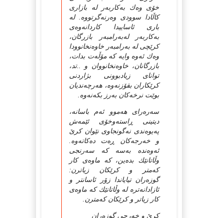
خۆی وه‌ك به‌کاربه‌ر له‌ بازاری
کاڵادا سوودی وه‌رنه‌گرتووه‌. له‌
باری ئاساییدا کاردانه‌وه‌ی
به‌کاربه‌ر له‌به‌رامبه‌ر بازرگان،
کرێچی له‌ به‌رامبه‌ر خاوه‌نخانوودا
وه‌ك ئه‌وه‌ وایه‌ که‌ مۆڵه‌ت بدات،
بازرگانان، خاوه‌نخانووان و ..تد،
توانای زیادبوونی بژاردنی
کرێکاران بقۆزنه‌وه‌، هه‌رچه‌ندیان
بوێت نرخه‌کان به‌رز بکه‌نه‌وه‌.
سه‌ره‌رای هه‌موو ئه‌م باسانه‌،
دیتینی ڕاسته‌وخۆی ئێمه‌ش
په‌یوه‌ندی نه‌گونجاوی نێوان کرێ
و خه‌رجه‌کان ڕه‌ت ده‌کاته‌وه‌.
ئه‌وه‌نده‌ به‌سه‌ که‌ سه‌رنجی
وڵاتانێك بده‌ین، که‌ ماوه‌ی کار
که‌متر و کرێکان زیاترن:
گوزه‌ران تیایاندا زۆر ئاسانتر و
ئازادانه‌تره‌ له‌ وڵاتانێك که‌ ماوه‌ی
کار زیاتر و کرێکان که‌مترن.
کرێ و خه‌رجی گوزه‌ران