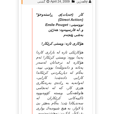
by
هه‌ژین
April 24, 2009
گشتی
کار (خه‌بات)ی ڕاسته‌وخۆ*
(Direct Action)
نووسینی: Emile Pouget
و. له‌ فارسییه‌وه‌: هه‌ژێن
به‌شی پێنجه‌م
هۆکاری تازه‌: ویستی کرێکار!
هۆکارێکی تازه‌ له‌ بازاری کاردا
په‌یدا بووه‌: ویستی کرێکار! ئه‌م
هۆکاره‌ له‌ نرخدانان له‌سه‌ر
په‌تاته‌ و دانه‌وێڵه‌دا بوونی نییه‌،
به‌ڵام له‌ دیاریکردنی کرێکاندا
کارایی داده‌نێت؛ کارایی،
له‌وانه‌یه‌ به‌ ڕاده‌ی به‌ره‌نگاری
هێزی کار، که‌ له‌ ئه‌نجامی
هاوئاهه‌نگی ویسته‌ کۆوه‌بووه‌
تاکییه‌کانی کرێکاران له‌
سه‌ندیکادا بێت؛ به‌ڵام به‌هێز بێ
یا لاواز، به‌ هیچ شیوه‌یه‌ك بواری
بۆ نکۆڵی لێکردن نه‌هێشتوه‌ته‌وه‌.