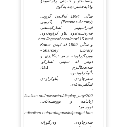
ڕاسته‌خۆ و خه‌باتی ڕاسته‌وخۆ
واتابه‌خشتر دێنه‌ به‌گوێ.
ساڵی 1994 له‌لایه‌ن گروپی
(Fresnes-Antony) (گروپی
فیدراسیۆنی ئه‌ناركیستانی
فه‌ره‌نسه)ه‌وه‌ بڵاو كراوه‌ته‌وه‌.
http://cgecaf.com/mot515.html
و ساڵی 1999 له‌ لایه‌ن «Kate
Sharpley Library»
وه‌ریگێڕاوه‌ته‌ سه‌ر ئینگلیزی و
دواتر له‌ سایتی ئه‌نارکۆ-
سه‌ندیکالیزم 101،
بڵاوکراوه‌ته‌وه‌
سه‌رچاوه‌ی بڵاوکراوه‌ی
ئینگلیزییه‌که‌ی
:
w.anarchosyndicalism.net/newswire/display_any/200
ژیاننامه‌ و نووسینه‌كانی
نووسه‌ر:
www.anarchosyndicalism.net/protagonists/pouget.htm
سه‌رچاوه‌ی وه‌رگێڕانه‌