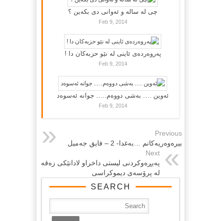
چی لە سالە و ئەوانی دی بكەین ؟
Feb 9, 2014
پەروەردەی ئاینی لە نێو حزبەکان دا !
Feb 9, 2014
ئەوین …. بەشی دووەم….. جوانە ئەسوەد
Feb 9, 2014
Previous
بیره‌وه‌ریه‌كانم …به‌غدا- 2 – فایق جه‌میل
Next
په‌یڕه‌وکردنی لیستی داخراو لادانێکی زه‌قه‌
له‌ پرۆسه‌ی دیموکراسی
SEARCH