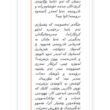
دیتمان که‌ ئه‌و «یاسا پۆڵایینه‌ی
کرێ»کان چه‌نده‌ خۆشباوه‌ڕانه‌ و
نادروسته‌. ته‌نیا له‌مه‌ڕ ئاسنه‌وه‌
دروسته‌! ئاوا نییه‌؟
جێگه‌ی ئه‌فسوسه‌، که‌ پێشنیاری
ئه‌م یاسا نرخێنه‌ره‌ له‌نێو
کرێکاراندا، سه‌ره‌نجامگه‌لی
په‌یگیرتر له‌ ته‌نیا ملدان به‌
فه‌رمانی نادروستی هه‌بووه‌. چ
که‌سێك ده‌توانێت هه‌ژماری
که‌سانیك که‌ له‌به‌ر ئه‌وه‌ نائومێد
و ناده‌ربه‌ست بوون بژمێرێت؟
له‌مێژه‌ چینی کرێکار سه‌ری
خستووه‌ته‌ سه‌ر ئه‌م پشتییه‌
درۆینه‌یه‌ و باویشك ده‌دات.
سه‌یر نییه‌: که‌ ‌تیئۆرییه‌ك
کۆشش به‌ نائومێدی بژمێرێت،
تۆوی ناکاریی بچێنێت. کاتێك که‌
پاگه‌نده‌ی نابه‌جێی کار، بێهوده‌یی
خه‌بات و له‌ توانادانه‌بوونی
پێشکه‌وتن پێشنیار کرا، هه‌موو
ئه‌نگیزه‌یه‌ك بۆ شۆڕش ده‌مرێت.