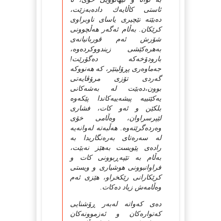
ئاستی کاڵایه‌ك داده‌به‌زێت،
ده‌بێته‌ نێچیری یاسای ناوبراوی
کرێکان. به‌ڵام ئه‌گه‌ر هه‌ڵچوونی
شۆرش ئه‌م قوربانیانه‌ی
به‌هره‌کێشی زیندووکرده‌وه‌،
بارودۆخه‌که‌ ده‌گۆرێت!
جه‌ماوه‌ری پڕۆلیتێر، که‌ هه‌نووکه‌
گه‌ردی تۆزی مرۆڤایه‌تی
بوون،ده‌بێت له‌ به‌شه‌کانی
یه‌کێتییه‌ پیشه‌ییه‌کاندا پێکه‌وه‌
بلکێن و ئه‌و کات، فشاری
لێپرسراوان، وه‌ڵامی خۆی
وه‌رده‌گرێته‌وه‌. هه‌ڵبه‌ته‌ له‌وانه‌یه‌
له‌ سه‌ره‌تای به‌ره‌نگاریدا به‌
راده‌ی پێویست به‌هێز نه‌بێت،
به‌ڵام به‌ تێپه‌ڕبوونی کات و
فراوانبوونی هوشیاری و ویستی
کرێکارانی رێکخراو، هێزی ئه‌م
وه‌ڵامه‌ش زیاد ده‌کات.
ده‌ی که‌واته‌ له‌به‌ر ڕۆشنایی
که‌تواره‌کان و ئه‌زموونه‌کان