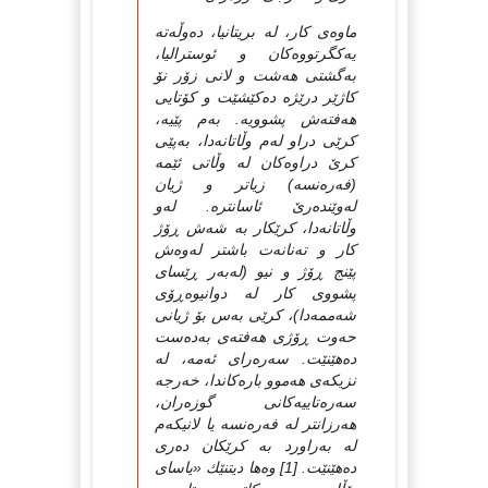
ماوه‌ی کار، له‌ بریتانیا، ده‌وڵه‌ته‌
یه‌کگرتووه‌کان و ئوسترالیا،
به‌گشتی هه‌شت و لانی زۆر نۆ
کاژێر درێژه‌ ده‌کێشێت و کۆتایی
هه‌فته‌ش پشوویه‌. به‌م پێیه‌،
کرێی دراو له‌م وڵاتانه‌دا، به‌پێی
کرێ دراوه‌کان له‌ وڵاتی ئێمه‌
(فه‌ره‌نسه‌) زیاتر و ژیان
له‌وێنده‌رێ ئاسانتره‌. له‌و
وڵاتانه‌دا، کرێکار به‌ شه‌ش ڕۆژ
کار و ته‌نانه‌ت باشتر له‌وه‌ش
پێنج ڕۆژ و نیو (له‌به‌ر ڕێسای
پشووی کار له‌ دوانیوه‌ڕۆی
شه‌ممه‌دا)، کرێی به‌س بۆ ژیانی
حه‌وت ڕۆژی هه‌فته‌ی به‌ده‌ست
ده‌هێنێت. سه‌ره‌رای ئه‌مه‌، له‌
نزیکه‌ی هه‌موو باره‌کاندا، خه‌رجه‌
سه‌ره‌تاییه‌کانی گوزه‌ران،
هه‌رزانتر له‌ فه‌ره‌نسه‌ یا لانیکه‌م
له‌ به‌راورد به‌ کرێکان ده‌ری
ده‌هێنێت. [1] وه‌ها دیتنێك «یاسای