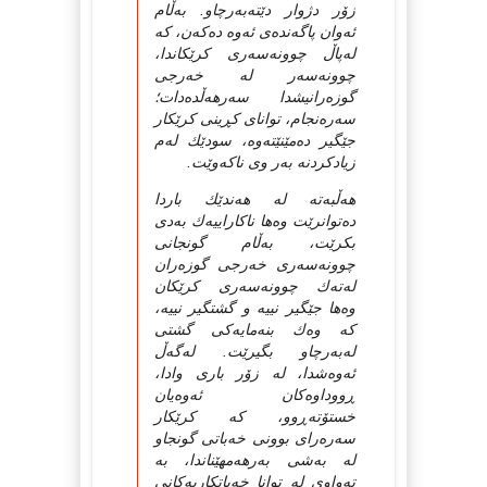
زۆر دژوار دێته‌به‌رچاو. به‌ڵام
ئه‌وان پاگه‌نده‌ی ئه‌وه‌ ده‌که‌ن، که‌
له‌پاڵ چوونه‌سه‌ری کرێکاندا،
چوونه‌سه‌ر له‌ خه‌رجی
گوزه‌رانیشدا سه‌رهه‌ڵده‌دات؛
سه‌ره‌نجام، توانای کڕینی کرێکار
جێگیر ده‌مێنێته‌وه‌، سودێك له‌م
زیادکردنه‌ به‌ر وی ناکه‌وێت.
هه‌ڵبه‌ته‌ له‌ هه‌ندێك باردا
ده‌توانرێت وه‌ها ناکاراییه‌ك به‌دی
بکرێت، به‌ڵام گونجانی
چوونه‌سه‌ری خه‌رجی گوزه‌ران
له‌ته‌ك چوونه‌سه‌ری کرێکان
وه‌ها جێگیر نییه‌ و گشتگیر نییه‌،
که‌ وه‌ك بنه‌مایه‌کی گشتی
له‌به‌رچاو بگیرێت. له‌گه‌ڵ
ئه‌وه‌شدا، له‌ زۆر باری وادا،
ڕووداوه‌کان ئه‌وه‌یان
خستۆته‌ڕوو، که‌ کرێکار
سه‌ره‌رای بوونی خه‌باتی گونجاو
له‌ به‌شی به‌رهه‌مهێناندا، به‌
ته‌واوی له‌ توانا خه‌باتکاریه‌کانی