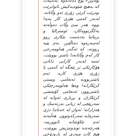
پۆڵایین» پوچ ده‌کاته‌وه‌. به‌تایبه‌ت
که‌ به‌هیچ شێوه‌یه‌كیش ناتوانرێت
بوترێت کرێی زۆری ئه‌و وڵاتانه‌،
له‌به‌ر که‌می هێزی کار په‌یدا
بووه‌. هه‌ر سێ وڵات ده‌وڵه‌ته‌
یه‌کگرتووه‌کان، ئوسترالیا و
بریتانیا به‌ده‌ست بێکاری ڕوو
له‌سه‌ره‌وه‌ ده‌ناڵێنن. به‌م پێیه‌
ڕوونه‌، که‌ ئه‌گه‌ر هه‌لومه‌رجی
کار له‌م وڵاتانه‌دا باشتر بووبێت،
ئه‌مه‌ له‌به‌ر کارایی دانانی
هۆکارێکی تر بێجگه‌ له‌ که‌می یا
زۆری هێزی کاره‌: ئه‌م
باشتربوونه‌ ئه‌نجامی ویستی
کرێکارانه‌! وه‌ها هه‌لومه‌رجێكی
باشتربوون ئه‌نجامی کۆششی
کرێکاران و بڕیاری ئه‌وانه‌ له‌
سه‌رپێچی له‌ ژیانی به‌رته‌سك و
هه‌ژارانه‌؛ ئه‌وان له‌ خه‌باتدا دژی
سه‌رمایه‌ سه‌رکه‌وتوون. هه‌ڵبه‌ته‌
ئه‌م تێکۆشانه‌ ئابوورییه‌،
هه‌رچه‌نده‌ توندوتیژیش بووبێت،
هیچ کات سه‌ری له‌ بارودۆخی