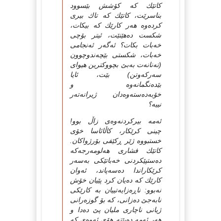
کاتێك که‌ کۆشش بێسوود
بناسرێت، کاتێك که‌ تاك بیری
کرده‌وه‌ هه‌ر کارێك که‌ بیکات،
شکست ده‌هێنێت، ئیتر بۆچی
خه‌بات بکات؟ ئه‌گه‌ر ئه‌نجامی
خه‌بات، شکستی بێچه‌ندوچوون
(ته‌نانه‌ت به‌بێ بچووکترین هیوای
سه‌رکه‌وتن) بێت، ئایا
بێده‌نگمانه‌وه‌ و
خۆبه‌ده‌سته‌وه‌دان ژیرانه‌ته‌ر
نییه‌؟
ئه‌مه‌ بیرکردنه‌وه‌ی زاڵ بوو!
چینی کرێکار، کاڵائاسا خۆی
خستبووه‌ ژێر ڕکێفی بۆرژواکان.
کاتێك فشاری هه‌لومه‌رجه‌که‌
ده‌ستپێکردنی خه‌باتێکی به‌سه‌ر
کرێکاراندا ده‌سه‌پاند، ئه‌وان
کارێك که‌ ده‌یان کرد پێیان خۆش
نه‌بوو: ناڕه‌زایه‌تییان به‌ کارێکی
نابه‌جێ ده‌زانی، که‌ بۆ گوزه‌رانی
ژیانی ناچاری ملیان پێ ده‌دا و
هه‌ر ئه‌مه‌ ده‌بێته‌ هۆی ئه‌وه‌ی که‌