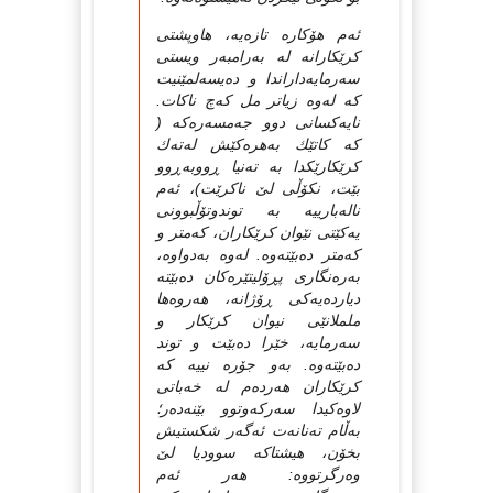
ئه‌م هۆکاره‌ تازه‌یه‌، هاوپشتی
کرێکارانه‌ له‌ به‌رامبه‌ر ویستی
سه‌رمایه‌داراندا و ده‌یسه‌لمێنیت
که‌ له‌وه‌ زیاتر مل که‌چ ناکات.
نایه‌کسانی دوو جه‌مسه‌ره‌که‌ (
که‌ کاتێك به‌هره‌کێش له‌ته‌ك
کرێکارێکدا به‌ ته‌نیا ڕووبه‌ڕوو
بێت، نکۆڵی لێ ناکرێت)، ئه‌م
ناله‌بارییه‌ به‌ توندوتۆڵبوونی
یه‌کێتی نێوان کرێکاران، که‌متر و
که‌متر ده‌بێته‌وه‌. له‌وه‌ به‌دواوه‌،
به‌ره‌نگاری پڕۆلیتێره‌کان ده‌بێته‌
دیارده‌یه‌کی ڕۆژانه‌، هه‌روه‌ها
ململانێی نیوان کرێکار و
سه‌رمایه‌، خێرا ده‌بێت و توند
ده‌بێته‌وه‌. به‌و جۆره‌ نییه‌ که‌
کرێکاران هه‌رده‌م له‌ خه‌باتی
لاوه‌کیدا سه‌رکه‌وتوو بێنه‌ده‌ر؛
به‌ڵام ته‌نانه‌ت ئه‌گه‌ر شکستیش
بخۆن، هیشتاکه‌ سوودیا لێ
وه‌رگرتووه‌: هه‌ر ئه‌م