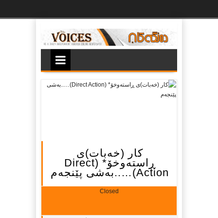
Ski
t
th
conten
کار (خه‌بات)ی
ڕاسته‌وخۆ* (Direct
Action)…..به‌شی پێنجه‌م
Closed