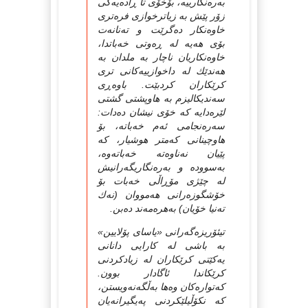
به‌ره‌نگارییه‌، بۆخۆی تا ڕاده‌یه‌کی
زۆر پێش به‌ زیاترخوازی فره‌تری
خاوه‌نکار ده‌گرێت و ته‌نانه‌ت
بۆی هه‌یه‌ له‌ ڕه‌وتی خه‌باتدا،
خاوه‌نکاریان ناچار به‌ ملدان به‌
هه‌ندێك له‌ داخوازییه‌کانی تری
کرێکاران کردبێت. باوه‌ڕی
سه‌ندیکالیزم به‌ هاوپشتی گشتی
لێره‌دایه که‌ خۆی نیشان ده‌دات:
سه‌ره‌نجامی ئه‌م خه‌باته‌، بۆ
هاوچینانی که‌متر هوشیار، که‌
پێیان نه‌ناوه‌ته‌ خه‌باته‌وه‌،
به‌سووده‌ و به‌ره‌نگاریگه‌رانیش
له‌ چێژی مۆڕاڵی خه‌بات بۆ
خۆشگوزه‌رانی هه‌مووان (نه‌ك
ته‌نیا خۆیان) به‌هره‌مه‌ند ده‌بن.
تیئۆریزه‌گه‌رانی «یاسای پۆلایین»
به‌ باشی له‌ کارایی دانانی
یه‌کێتی کرێکاران له‌ زیادکردنی
کرێکاندا ئاگادار بوون.
که‌تواره‌کان وه‌ها به‌ڵگه‌نه‌ویستن،
که‌ نکۆڵیلێکردنی په‌یگیرانه‌یان