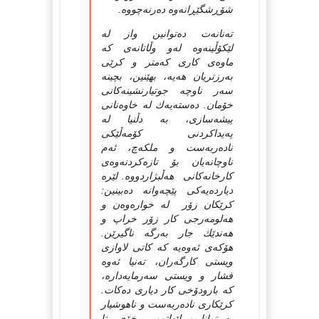
شۆڕشگێڕانه‌وه‌ ده‌رنه‌چووه‌.
ته‌نانه‌ت ده‌توانین واز له‌
لێکۆڵینه‌وه‌ له‌و وڵاتانه‌ی که‌
ماوه‌ی کاری که‌متر و کرێی
به‌رزتریان هه‌یه‌، بهێنین، بچینه‌
سه‌ر ناوچه‌ جوتیارنشینه‌کانی
خۆمان. ده‌سته‌یه‌ك له‌ خاوه‌نانی
پیشه‌سازی، به‌ دڵنیا له‌
په‌یداکردنی کۆمه‌ڵێكی
ناده‌ربه‌ست و ملکه‌چ، ئه‌م
ناوچانه‌یان بۆ تازه‌کردنه‌وه‌ی
کارخانه‌کانی هه‌ڵبژاردووه‌. لێره‌
دیارده‌یه‌کی پێچه‌وانه‌ ده‌بینین:
کرێکان زۆر له‌ خواره‌وه‌ن و
هه‌لومه‌رجی کار زۆر خراپ و
هه‌ندێك جار به‌رگه‌ ناگیرێن.
هۆکه‌ی ئه‌وه‌یه‌ که‌ کاتی لاوازی
ویستی کارگه‌ران، ته‌نیا ئه‌وه‌
فشار و ویستی سه‌رمایه‌داره‌،
که‌ بارودۆخی کار دیاری ده‌کات.
کرێکاری ناده‌ربه‌ست و ناهوشیار
به‌ توانا و لێهاتوویی خۆی، تا