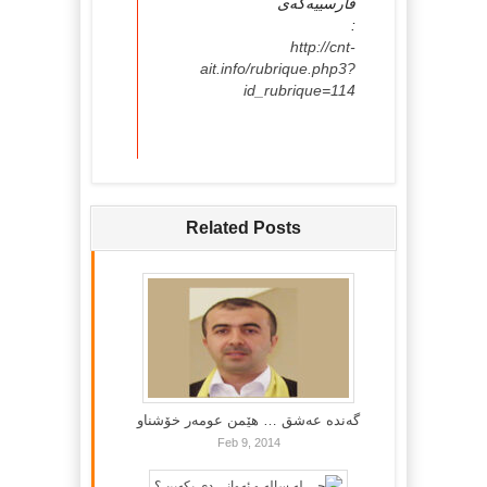
فارسییه‌كه‌ی
:
http://cnt-
ait.info/rubrique.php3?
id_rubrique=114
Related Posts
گه‌نده‌ عه‌شق … هێمن عومه‌ر خۆشناو
Feb 9, 2014