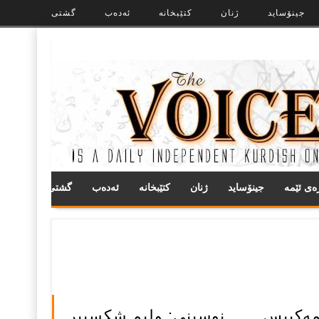
جینۆساید
ژنان
کتێبخانە
ئەدەب
گشتی
ره‌ی ئێمه
جینۆساید
ژنان
کتێبخانە
ئەدەب
گشتی
ه‌كبیس…….نوسینی: ولیم شكسپیر