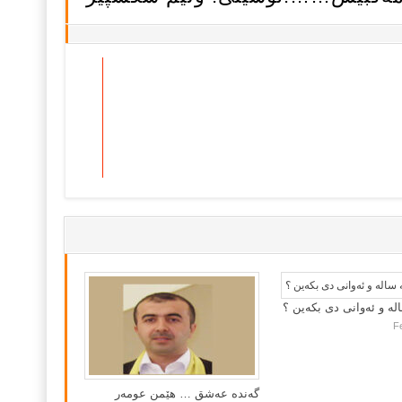
لە و ئەوانی دی بكەین ؟
F
گه‌نده‌ عه‌شق … هێمن عومه‌ر