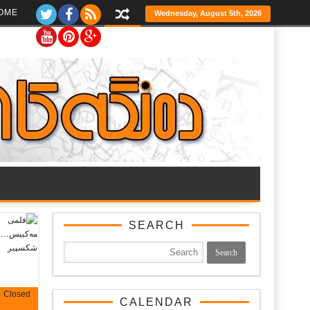
Ski
OME
Wednesday, August 5th, 2026
t
th
conten
SEARCH
Closed
CALENDAR