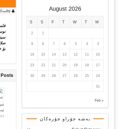
August 2026
by
سه‌ڵا
S
S
F
T
W
T
M
فلم
نوس
2
1
سینا
صلا
9
8
7
6
5
4
3
بۆ خ
16
15
14
13
12
11
10
23
22
21
20
19
18
17
 Posts
30
29
28
27
26
25
24
31
« Feb
ئەو
ئە
014
بەشە جۆراو جۆرەکان
بەشە