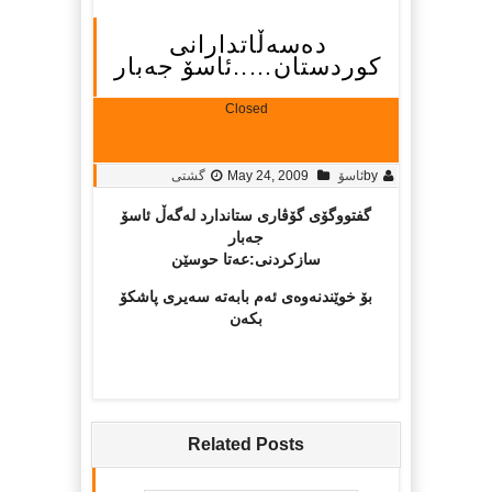
ده‌سه‌ڵاتدارانی
کوردستان…..ئاسۆ جه‌بار
Closed
by
ئاسۆ
May 24, 2009
گشتی
گفتووگۆی گۆڤاری ستاندارد له‌گه‌ڵ ئاسۆ
جه‌بار
سازکردنی:عه‌تا حوسێن
بۆ خوێندنه‌وه‌ی ئه‌م بابه‌ته‌ سه‌یری پاشکۆ
بکه‌ن
Related Posts