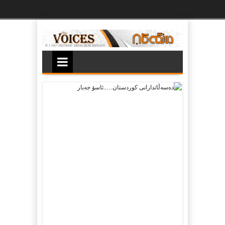
Ski
t
th
conten