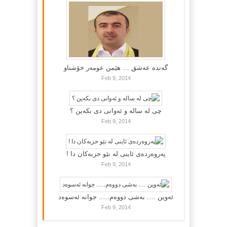
گه‌نده‌ عه‌شق … هێمن عومه‌ر خۆشناو
Feb 9, 2014
چی لە سالە و ئەوانی دی بكەین ؟
Feb 9, 2014
پەروەردەی ئاینی لە نێو حزبەکان دا !
Feb 9, 2014
ئەوین …. بەشی دووەم….. جوانە ئەسوەد
Feb 9, 2014