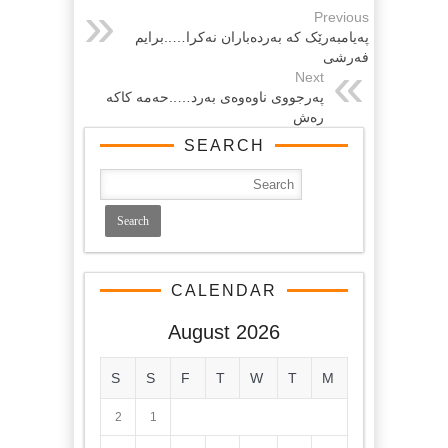
Previous
په‌یامبه‌رێک که‌ به‌رده‌باران نه‌کرا…..برایم
فه‌رشی
Next
په‌رجووی ناوه‌وه‌ی به‌رد…..حه‌مه‌ کاکه‌
ره‌ش
SEARCH
CALENDAR
August 2026
S
S
F
T
W
T
M
2
1