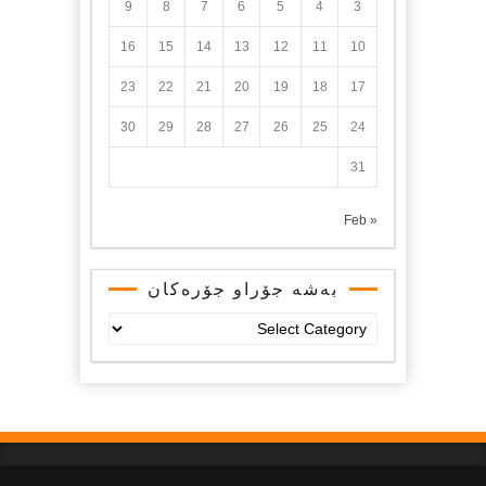
9
8
7
6
5
4
3
16
15
14
13
12
11
10
23
22
21
20
19
18
17
30
29
28
27
26
25
24
31
« Feb
بەشە جۆراو جۆرەکان
بەشە
جۆراو
جۆرەکان