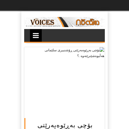
Ski
t
th
conten
بۆچی به‌ڕێوه‌به‌رێتی