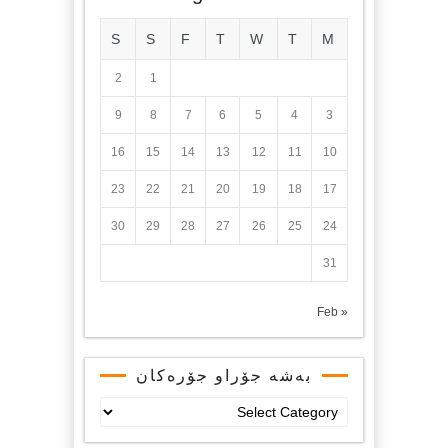
S
S
F
T
W
T
M
2
1
9
8
7
6
5
4
3
16
15
14
13
12
11
10
23
22
21
20
19
18
17
30
29
28
27
26
25
24
31
« Feb
بەشە جۆراو جۆرەکان
بەشە
جۆراو
جۆرەکان