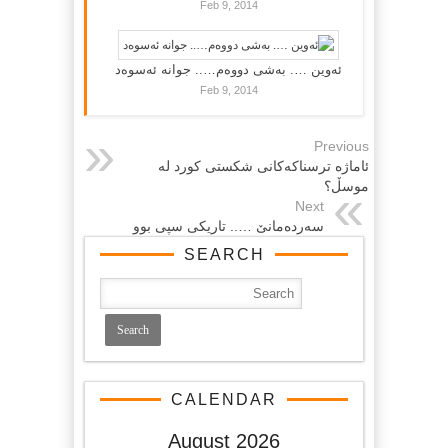
Feb 9, 2014
ئەوین …. بەشی دووەم….. جوانە ئەسوەد
Feb 9, 2014
Previous
ئاماژه‌ ترسناكه‌كانی شكستی كورد له‌
موسڵ؟‏
Next
سه‌رده‌مانێ ….. تاریکی سپی بوو
SEARCH
CALENDAR
August 2026