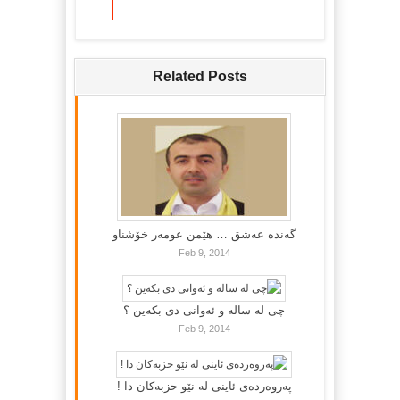
Related Posts
گه‌نده‌ عه‌شق … هێمن عومه‌ر خۆشناو
Feb 9, 2014
چی لە سالە و ئەوانی دی بكەین ؟
Feb 9, 2014
پەروەردەی ئاینی لە نێو حزبەکان دا !