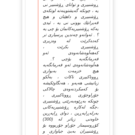
ڕوشنبیری و توانای ڕۆشنبیر نی
یه‌ ، چونكه‌ گه‌یشتوینه‌ته‌ لوتكه‌ی
ڕۆشنبیری و داهێنان و هیچ
قه‌یرانێك بوونی نی یه‌ ، ئیدی
یه‌كه‌ ڕۆشنبیریه‌كانمان بۆ چی یه‌
؟ . ئه‌وانه‌و چه‌ندین پرسیاری تر
كه‌ده‌كرێت له‌ وه‌زیری
ڕۆشنبیری بكرێت ،
كه‌هه‌ڵوه‌شانه‌وه‌ی ئه‌و
فه‌رمانگه‌یه‌ بۆچی ؟.
هه‌ڵوه‌شانه‌وه‌ی ئه‌و فه‌رمانگه‌یه‌
هیچ خزمه‌ت به‌بواری
ڕووناكبیری ناكات ، به‌ڵكو
زیانیشی هه‌یه‌و ، هه‌نگاوێكیشه‌
بۆ كه‌مكردنه‌وه‌ی چالاكی
جۆراوجۆری ڕووناكبیری ،
چونكه‌ به‌ڕێوه‌به‌رێتی ڕۆشنبیری
،جگه‌ له‌كاره‌ ڕۆشنبیریه‌كانی
به‌رله‌ڕاپه‌ڕین ، دوای ڕاپه‌ڕین
خاوه‌نی زیاتر له‌ (300)
كۆڕوسیمنار جۆراو جۆربووه‌ بۆ
ڕۆشنبیران به‌بێ‌ جیاوازی و