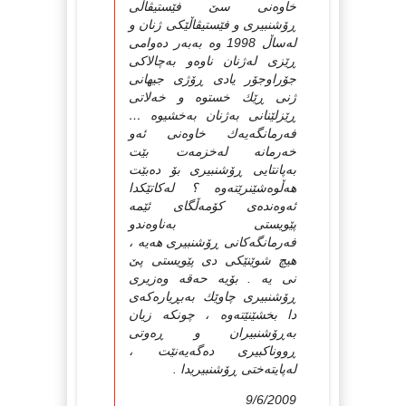
خاوه‌نی سێ‌ فێستیڤاڵی
ڕۆشنبیری و فێستیڤاڵێكی ژنان و
له‌ساڵ 1998 وه‌ به‌به‌ر ده‌وامی
ڕێزی له‌ژنان ناوه‌و به‌چالاكی
جۆراوجۆر یادی ڕۆژی جیهانی
ژنی ڕێك خستوه‌ و خه‌لاتی
ڕێزلێنانی به‌ژنان به‌خشیوه‌ …
فه‌رمانگه‌یه‌ك خاوه‌نی ئه‌و
خه‌رمانه‌ له‌خزمه‌ت بێت
به‌پانتایی ڕۆشنبیری بۆ ده‌بێت
هه‌ڵوه‌شێنرێته‌وه‌ ؟ له‌كاتێكدا
ئه‌وه‌نده‌ی كۆمه‌ڵگای ئێمه‌
پێویستی به‌ناوه‌ندو
فه‌رمانگه‌كانی ڕۆشنبیری هه‌یه‌ ،
هیچ شوێنێكی دی پێویستی پێ‌
نی یه‌ . بۆیه‌ حه‌قه‌ وه‌زیری
ڕۆشنبیری چاوێك به‌بڕیاره‌كه‌ی
دا بخشێنێته‌وه‌ ، چونكه‌ زیان
به‌ڕۆشنبیران و ڕه‌وتی
ڕووناكبیری ده‌گه‌یه‌نێت ،
له‌پایته‌ختی ڕۆشنبیریدا .
9/6/2009