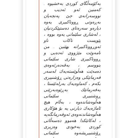
به‌كۆمه‌ڵگای كوردی به‌خشیوه‌ .
كه‌منین ئه‌و ئه‌دیب و
نووسه‌رانه‌ی جێ‌ په‌نجه‌یان
به‌ڕه‌وتی ڕووناكبیری یه‌وه‌
دیاره‌و سه‌ره‌تای ده‌ستپێكردنیان
، له‌شاری سلێمانی یه‌وه‌ بووه‌ ،
پێویست ناكات ناو
ئه‌وڕووناكبیرانه‌ بهێنین . من
نامه‌وێت مێژووی ئه‌ده‌بی و
ڕووناكبیری شاری سلێمانی
بنووسم ، به‌قه‌ده‌رئه‌وه‌ی
ده‌مه‌ێت هه‌ڵوێسته‌یه‌ك له‌سه‌ر
فه‌رمانێكی وه‌زاره‌تی ڕۆشنبیری
بكه‌م ، كه‌ماوه‌یه‌ك به‌رله‌ئێستا ،
به‌فه‌رمانێك به‌ڕێوه‌به‌رێتی
ڕوشنبیری سلێمانی
هه‌ڵوه‌شانده‌وه‌ ، به‌ڵام هیچ
ئاماژه‌یه‌ك دیارنی یه‌ بۆ هۆكاری
هه‌ڵوه‌شاندنه‌وه‌ی ئه‌وفه‌رمانگه‌یه‌
، له‌كاتێكدا هه‌موو ده‌سه‌ڵاتی
كوردی به‌خودی وه‌زیری
ڕۆشنبیریشه‌وه‌ سلێمانی