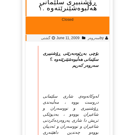
ڕۆشنبیری سلێمانی
هه‌ڵبوه‌شێنرێته‌وه‌ .؟
Closed
by
سه‌روه‌ر
June 11, 2009
گشتی
بۆچی به‌ڕێوه‌به‌رێتی ڕۆشنبیری
سلێمانی هه‌ڵبوه‌شێنرێته‌وه‌ .؟
سه‌روه‌ر كه‌ریم
له‌وكاته‌وه‌ی شاری سلێمانی
دروست بووه‌ ، مه‌ڵبه‌ندی
ڕۆشنبیری و نووسه‌ران و
شاعیران بووه‌و ، به‌دیوێكی
تریش دا شاری په‌روه‌رده‌كردنی
شاعیران و نووسه‌ران و ئه‌دیبان
بووه‌و چه‌ندین داهێنه‌ری