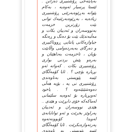
به‌پایته‌خی ڕۆشنبیری ده‌زانن .
ئێستا پرسیار ئه‌وه‌یه‌ ، به‌كام
پێوانه‌ به‌ڕێوه‌به‌رێتی ڕۆشنبیری
زیاده‌یه‌ ، به‌ڕێوه‌به‌رێتیه‌ك توانی
بێت زۆرترین خزمه‌ت
به‌نووسه‌ران و ئه‌دیبان بكات و
مه‌ڵبه‌ندێك بێت بۆ ده‌نگ و ڕه‌نگه‌
جیاوازه‌كانی پانتایی ڕووناكبیری
و ده‌رگای به‌به‌رده‌وامی واڵابێت
بۆیان ، تاخزمه‌ت به‌داهێنان و
به‌ره‌و پێش بردنی بواری
ڕۆشنبیری بكات . كه‌واته‌ ئه‌و
بڕیاره‌ بۆچی ؟ . ئایا كۆمه‌ڵگای
ئێمه‌ پێویستی به‌ناوه‌ندی
ڕۆشنبیری نی یه‌ ، بۆیه‌ هه‌ڵی
ده‌وه‌شێنێته‌وه‌ ؟ . یاخود
ئه‌وبڕیاره‌ بۆ ئه‌وه‌یه‌ سلێمانی
له‌ماكه‌كه‌ خۆی دابڕێت و هێدی ..
هێدی نووسه‌ران و ئه‌دیبان
په‌راوێز بخرێت و ئه‌و توانایانه‌ی
له‌ویدا كۆبوونه‌ته‌وه‌
په‌رته‌وازه‌بكرێت . ئایا كۆمه‌ڵگای
ئێمه‌ پێویستی به‌ ناوه‌ندی