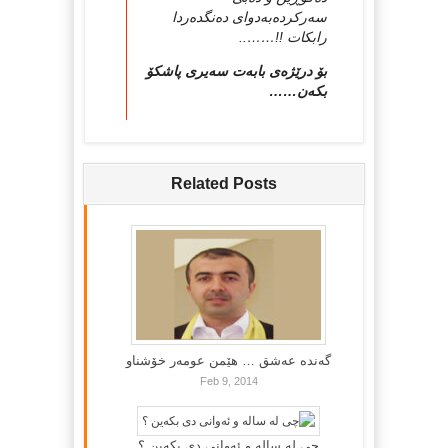
سه‌رکرده‌به‌دوای ده‌نگده‌ردا
رابکات !!……..
بۆ درێژه‌ی بابه‌ت سه‌یری پاشکۆ
بکه‌ن……
Related Posts
گه‌نده‌ عه‌شق … هێمن عومه‌ر خۆشناو
Feb 9, 2014
چی لە سالە و ئەوانی دی بكەین ؟