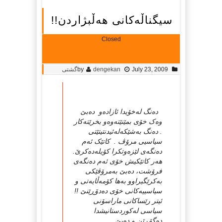
سیگناڵه‌کانی هه‌ڵبژاردن!!
Closed
July 23, 2009
dengekan
by
گشتی
ده‌نگ له‌خۆیدا ئازاده‌و ده‌بێ
وه‌ک خۆی بمێنێته‌وه‌و بخرێته‌کار
. ده‌نگ به‌شێکه‌له‌ئیدنتیتێتی
سیاسیی مرۆڤ . کاتێک ئه‌م
ده‌نگه‌ی لێزه‌وتکرا کۆیله‌ده‌کرێ.
هه‌ر کاتێکیش خۆی ئه‌م ده‌نگه‌ی
فرۆشت، ده‌بێ به‌مرۆڤێکی
به‌کرێگیراوو به‌ها کۆمه‌ڵایه‌تی و
سیاسییه‌کانی خۆی ده‌دۆڕێنێ !!
ئیتر رێساکانی ما‌راسۆنی
سیاسی له‌کوردستانیشدا
ده‌گۆڕێن و ده‌بێ