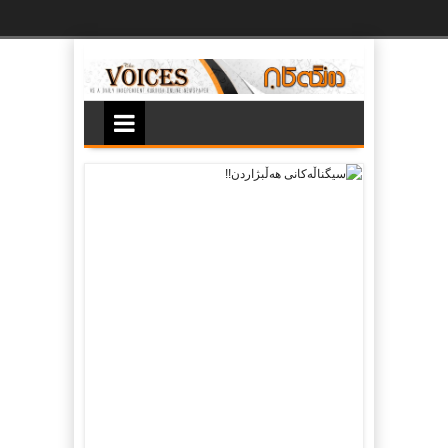
Ski
t
th
conten