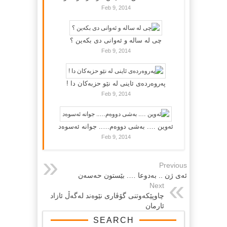
Feb 9, 2014
چی لە سالە و ئەوانی دی بكەین ؟
Feb 9, 2014
پەروەردەی ئاینی لە نێو حزبەکان دا !
Feb 9, 2014
ئەوین …. بەشی دووەم….. جوانە ئەسوەد
Feb 9, 2014
Previous
ئه‌ی ژن .. به‌دوعا …. بێستون حه‌سه‌ن
Next
چاوپێکه‌وتنی گۆڤاری نێوه‌ند له‌گه‌ڵ ئازاد
ئارمان
SEARCH