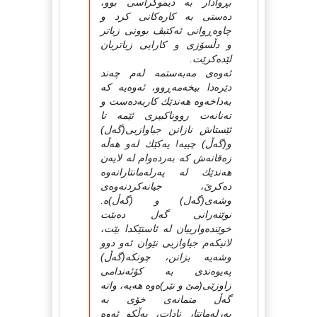
بڕوادار بە دیموكراسی بوو،
دەستی بە كارەكانی كرد و
چاوەڕوانی ئەكتیڤ بوونی زیاتر
و دڵسۆزی و كارایی زیاتریان
لێدەكرێت.
ئەوەی مەبەستمە لەم چەند
دێرەدا بیخەمەڕوو، ئەوەیە كە
بەداخەوە هەندێك كاربەدەست و
تەنانەت رووناكبیری ئێمە تا
ئێستاش نازانن جیاوازیی(گەل)
و(گەڵ) چییە! یەكێك لەو هەڵە
زەقانەش كە بەردەوام لە لایەن
هەندێك لە پەرلەمانتارانەوە
دەكرێ، جیانەكردنەوەی
وشەی(گەل) و (گەڵ)ە.
نوێنەرانی گەل دەبێت
خوێندەوارییان لە ئاستێكدا بێت،
لانیكەم جیاوازیی نێوان ئەو دوو
وشەیە بزانن، چونكە(گەڵ)
پەیوەندی بە كۆئەندامی
زاوزێی(مێ و نێر)ەوە هەیە، واتە
گەڵ متمانەی خۆی بە
پەرلەمانتار نادات، بەڵكو ئەوە