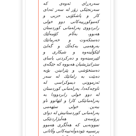
سەرەڕای ئەوەی كە
سەرنجێكی زۆر لە سەر ئەدای
كار و پاشكۆیی حزبی و
كەموكوڕییەكانی دوو خولی
رابردووی پەرلەمانی كوردستان
هەبوو، بەڵام كۆمەڵێك
دەستكەوت و خەرمانێك
بەرهەمی بەكەڵك و گەلێ
لێكۆڵینەوە و شیكاری و
لێپرسینەوە و دەركردنی یاسای
ستراتیژیشیان هەبووە كە جێگەی
دەستخۆشی و پێزانینن. بۆیە
دەبێت بە رامانێك لە سەر
ئەزموونی دیموكراسی لە
ناوچەكەدا، پەرلەمانی كوردستان
لە دوو خولی رابردوودا بە
پەرلەمانێكی كارا و لێهاتوو ناو
ببەین. خولی سێهەمی
پەرلەمانی كوردستانیش لە دوای
پرۆسەی هەڵبژاردنێكی
نموونەیی كە هەڵگری هەموو
پرنسیپە نێودەوڵەتییەكانی وڵاتانی