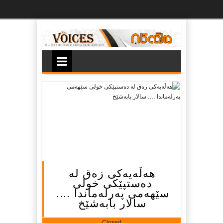
Ski
t
th
conten
هەڵەیەكی زەق لە
دەستپێكی خولی
سێهەمی پەرلەماندا ….
سالار بابەشێخ
Closed