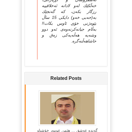
خەڵكێك لەو لادانە ئەخلاقییە
رزگار بكەن، كە گەنجێك
بە(حەبی خەو) دایكی 15 ساڵ
بێوەژنی خۆی ئاوس بكات!!
بەڵام جیانەكرنەوەی ئەو دوو
وشەیە هەڵەیەكی زەق و
حاشاهەڵنەگرە.
Related Posts
گه‌نده‌ عه‌شق … هێمن عومه‌ر خۆشناو