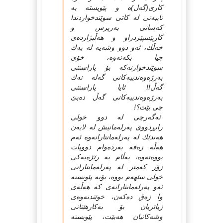
كاری(گەل)ە و پێویستە بە
تایبەتی لە كاتی سوێندخواردندا
كەسانی بەرپرس و
كارپێسپێردراو و هەڵبژاردەی
خەڵك، ئەو دوو وشەیە لە یەك
جیا بكەنەوە، خۆی
سوێندخوارنەكە بۆ پاراستنی
بەرژەوەندییەكانی گەلە نەك
گەڵ!! ئایا پاراستنی
بەرژەوەندییەكانی گەڵ دەبێ
چی بێت؟!
ئەگەرچی لە دوو خولی
رابڕدووی پەرلەمانیش لە لایەن
هەندێك لە پەرلەمانتارانەوە ئەم
هەڵە زەقە بەردەوام دووپات
بووەتەوە، بەڵام بە رێژەیەكی
زۆر كەمتر لە پەرلەمانتارانی
خولی سێهەم بووە، بۆیە پێویستە
ئەو پەرلەمانتارانەی كە هەڵەی
وا زەق دەكەن، خوێندنەوەی
زیاتریان بۆ بەكارهێنانی
وشەكانیان هەبێت، پێویستە