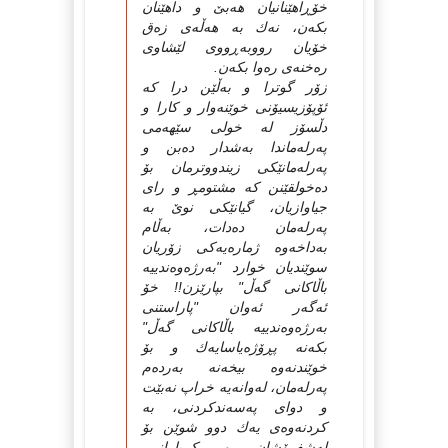
خۆڕاهێنانیان هەبێ و داهێنان
بكەن، نەك بە هەڵەی زەق
خۆیان رووبەڕووی لێشاوی
رەخنەی رەوا بكەن.
زۆر گوترا و بەڵێن درا كە
ئۆپۆزیسیۆنی خوێنەوار و كارا و
دڵسۆز لە خولی سێهەمی
پەرلەماندا بەشدار دەبن و
پەرلەمانێكی زیندووترمان بۆ
دەخولقێنن كە مشتومڕ و رای
جیاوازیان، گیانێكی نوێ بە
پەرلەمان دەدات، بەڵام
بەداخەوە ژمارەیەكی زۆریان
سوێندیان خوارد "بەرژەوەندییە
باڵاكانی گەڵ" بپارێزن!! خۆ
ئەگەر ئەوان "پاراستنی
بەرژەوەندییە باڵاكانی گەڵ"
بكەنە پڕۆژەیاسایەك و بۆ
خوێندنەوە بیخەنە بەردەم
پەرلەمان، لەوانەیە خراپ نەبێت
و دوای پەسەندكردنی، بە
كردنەوەی یەك دوو شوێن بۆ
لەشفرۆشان و كڕیارانی،