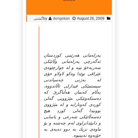
August 26, 2009
dengekan
by
گشتی
پەرلەمانی هەرێمی كوردستان
ئەگەرچی پەرلەمانی وڵاتێكی
سەربەخۆ نییە و لە چوارچێوەی
عێراقی نوێدا وەكو لاولاو خۆی
لە بەژنی چەسپاندنی
سیستمێكی فیدارلی ئاڵاندووە،
بەڵام كەتمان هەڵناگرێ كە
دەستكەوتێكی مێژوویی گەلی
كوردی كەونارایە و لە مێژووی
بوونیدا گەلی كورد هیچ
دەسەڵاتێكی شەرعی و یاسایی
و دانپێدانراوی لەم چەشنە و بۆ
ماوەی نزیك بە دوو دەیەی بە
خۆیەوە نەبینیوە.