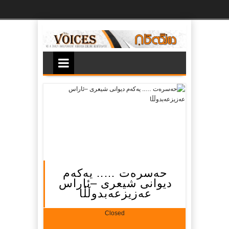
Ski
t
th
conten
حه‌سره‌ت ….. یه‌که‌م
دیوانی شیعری –ئاراس
عه‌زیزعه‌بدوڵڵا
Closed