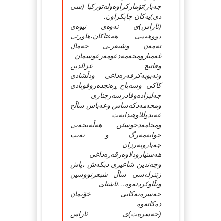
جه‌بار)تۆمارکراوه‌وله‌تورکیا (سی
دی)یه‌کان چاپکراون.
(ئاراس)ی نه‌وه‌ی نیوه‌ی
دووهه‌می هه‌فتاکان،هاورێی
ته‌مه‌ن وشیعریی جه‌مال
غه‌مبارومحه‌مه‌دعومه‌رعوسمان
وفاتیح عزالدین
وئه‌بوبه‌کرقه‌ره‌داغی ودڵشادی
کاکی وسه‌باح ڕه‌نجده‌روقوبادی
جه‌لیزاده‌وقادرسه‌رچناری
ومحه‌مه‌دکه‌ساس وعه‌باس ساڵح
عه‌بدوڵلاوهیدایه‌ت
ومحامه‌دحوسێن هه‌ڵه‌بجه‌یی
جوانه‌مه‌رگ و‌ ته‌یب
جه‌باروبه‌رزان
هه‌ستیارودلاوه‌رقه‌ره‌داغی
وچه‌ندین شاعیری دیکه‌ش ،پاش
زێترله‌سی ساڵ شیعرنووسین
وبڵاوکردنه‌وه‌…ئاشنای
حه‌سره‌ته‌کانی خۆیمان
ده‌کاته‌وه‌.
(حه‌سره‌ت)ی ئاراس