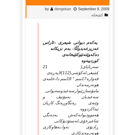
by
dengekan
September 9, 2009
کتێبخانە
یه‌که‌م دیوانی شیعری –ئاراس
عه‌زیزعه‌بدوڵڵا- به‌م نزیکانه ‌
ده‌که‌وێته‌نێوکتێبخانه‌ی
کوردییه‌وه
‌
سه‌رتاپای( 21
)شیعر،له‌کۆشی(112)لاپه‌ڕه‌ی
قه‌واره‌17سم * 18سم دا،خامه‌ی
هونه‌رمه‌ندان
مامۆستاڕێبوارسه‌عیدوسه‌یوانی
سه‌عیدیان به‌مۆتیڤ و
وێنه‌ی ره‌نگاوڕه‌نگ کاریان
تیداکردووه‌.
هه‌موودیوانه‌که‌ش به‌ده‌نگی
شاعیرخۆی،له‌ستۆدیۆکانی
ڕادیۆی نه‌وا،به‌هاوکاری
هونه‌رمه‌ند(ئاری