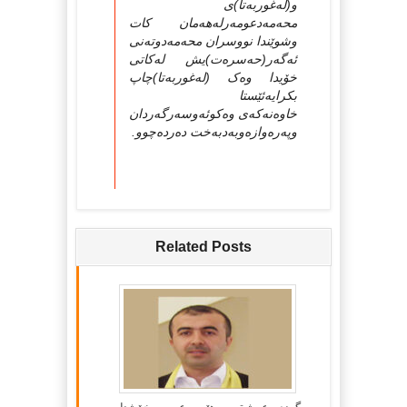
و(له‌غوربه‌تا)ی
محه‌مه‌دعومه‌رله‌هه‌مان کات
وشوێندا نووسران محه‌مه‌دوته‌نی
ئه‌گه‌ر(حه‌سره‌ت)یش له‌کاتی
خۆیدا وه‌ک (له‌غوربه‌تا)چاپ
بکرایه‌ئێستا
خاوه‌نه‌که‌ی وه‌کوئه‌وسه‌رگه‌ردان
وپه‌ره‌وازه‌وبه‌دبه‌خت ده‌رده‌چوو.
Related Posts