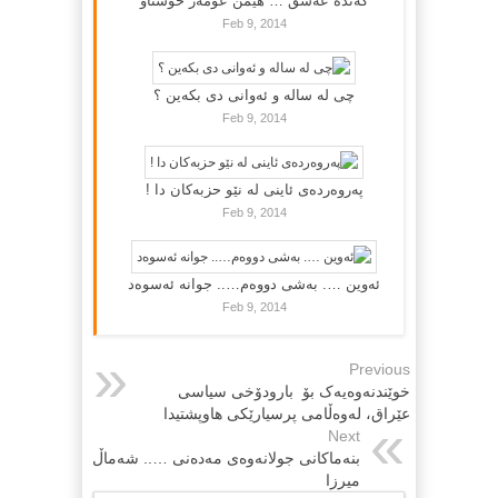
گه‌نده‌ عه‌شق … هێمن عومه‌ر خۆشناو
Feb 9, 2014
چی لە سالە و ئەوانی دی بكەین ؟
Feb 9, 2014
پەروەردەی ئاینی لە نێو حزبەکان دا !
Feb 9, 2014
ئەوین …. بەشی دووەم….. جوانە ئەسوەد
Feb 9, 2014
Previous
‌خوێندنه‌وه‌یه‌ک بۆ ‌ بارودۆخی سیاسی
عێراق، له‌وه‌ڵامی پرسیارێکی هاوپشتیدا
Next
بنەماکانی جولانەوەی مەدەنی ….. شه‌ماڵ
میرزا