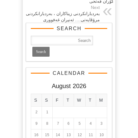
گۆران فەتحی
Next
بەردبارانكردنى زیناكاران ، بەردبارانكردنى
مرۆڤایەتى…. ئەنیران غەفوورى
SEARCH
CALENDAR
August 2026
S
S
F
T
W
T
M
2
1
9
8
7
6
5
4
3
16
15
14
13
12
11
10