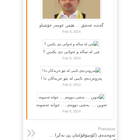
گه‌نده‌ عه‌شق … هێمن عومه‌ر خۆشناو
Feb 9, 2014
چی لە سالە و ئەوانی دی بكەین ؟
Feb 9, 2014
پەروەردەی ئاینی لە نێو حزبەکان دا !
Feb 9, 2014
ئەوین …. بەشی دووەم….. جوانە ئەسوەد
Feb 9, 2014
Previous
ئەوەندەى (كۆسۆڤۆ)مان پێ نەكرا …