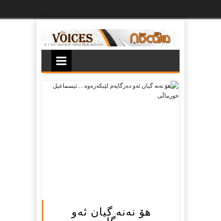
Ski
t
th
conten
هۆ نه‌نه‌ گیان ئه‌و