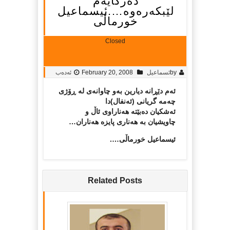
ده‌رگایه‌م
لێبکه‌ره‌وه….ئیسماعیل
خورماڵی‌
Closed
by
ئسماعیل
February 20, 2008
ئەدەب
ئه‌م دێڕانه‌ دیارین به‌و چاوانه‌ی له‌ ڕۆژی
چه‌مه‌ گریانی (ئه‌نفال)دا
ئه‌شکیان ده‌بێته‌ هه‌ناراوی ئاڵ و
چاویشیان به‌ هه‌ناری پایزه‌ هه‌ناران…
ئیسماعیل خورماڵی….
Related Posts