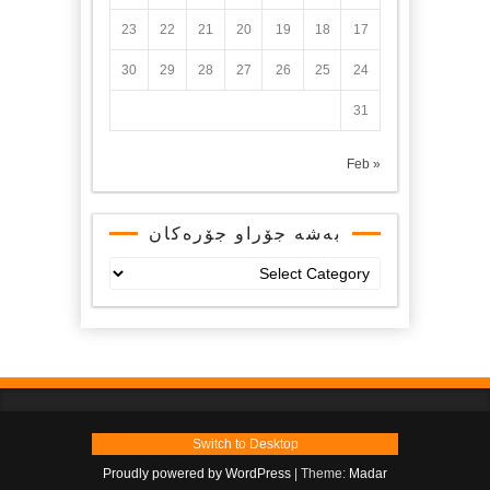
23
22
21
20
19
18
17
30
29
28
27
26
25
24
31
« Feb
بەشە جۆراو جۆرەکان
بەشە
جۆراو
جۆرەکان
Switch to Desktop
Proudly powered by WordPress
|
Theme:
Madar