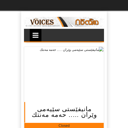
Ski
t
th
conten
مانیفێستی سێیه‌می
وێران ….. حه‌مه‌ مه‌نتك
Closed