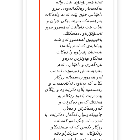
ته‌نیا هه‌ر بۆخۆی بێت. واته‌
یه‌كه‌مجار ره‌نگدانه‌وه‌ی بیرو
داهێنانی خۆی بێت ئه‌مه‌ واده‌كات
به‌رهه‌مه‌كه‌ به‌رهه‌مێكی جوان و
نایاب بێت داماڵێت له‌هه‌موو بیرو
ئایدیۆلۆژیاو ده‌مامكێك.
یاخییبوون له‌هه‌موو ئه‌و شته‌
بێمانایه‌ی كه‌ له‌م وڵاته‌دا
بایه‌خیان پێدراوه‌ وا ده‌كات
هه‌نگاو بهاوێژین به‌ره‌و
تازه‌گه‌ری و داهێنان ، ئه‌م
مانیفێسته‌ش ده‌یه‌وێت ئه‌ده‌ب
له‌و هه‌موو ره‌سمیاته‌ رزگار
بكات كه‌ به‌ناوی ئه‌كادیمیه‌ت و
زانسته‌وه‌ بڵاوده‌كرێته‌وه‌ و رێگای
پێده‌درێت یاخود رێكلام بۆ
هه‌ندێك كه‌س ده‌كرێت و
گه‌وره‌ده‌كرێن و ده‌یان
چاوپێكه‌وتنیان له‌گه‌ل ده‌كرێت. با
ئه‌ده‌ب له‌ چنگ ئه‌و كه‌سانه‌
رزگار بكه‌ین كه‌ له‌ سه‌ندیكاو
زانكۆكانی به‌ حیزبكراو دێته‌
ده‌ره‌وه‌ . ئه‌م مانیفێسته‌ پێمان