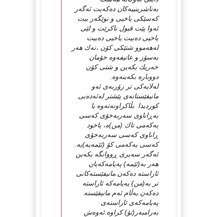
به‌ناشرینییه‌كان ده‌كه‌یت ئه‌گه‌ر
كه‌سێكی یاخیی و نوێگه‌ر بیت
ئه‌وا پێت قبول ناكرێت و لێی
یاخیی ده‌بیت.یاخیی ده‌بیت
له‌هه‌موو شتێكی كۆن ،نه‌ك هه‌ر
به‌سۆز و عاتیفه‌وه‌ خۆمان
خه‌ریك بكه‌ین و شتی كۆن
دووباره‌ بكه‌ینه‌وه‌.
له‌لایه‌كی تر زۆربه‌ی ئه‌و
مانیفێستانه‌ی پێشتر له‌ئه‌ده‌بی
كوردیدا بڵاكراونه‌ته‌وه‌ یا
به‌ڕاناوی سه‌ربه‌خۆی كه‌سی
یه‌كه‌می تاك (من)ه‌، یاخود
ڕاناوی كه‌سی سه‌ربه‌خۆی
كه‌سی یه‌كه‌می كۆ (ئێمه‌یه‌)یه‌.
ئه‌گه‌ر سه‌یری ڕووانگه‌ بكه‌ین
هه‌ر به‌(ئێمه‌) په‌یامه‌كه‌یان
ئاراسته‌ ده‌كه‌ن.مانیفێسته‌كانی
تر به‌(من) په‌یامه‌كه‌ ئاراسته‌
ده‌كه‌ن.به‌ڵام ئه‌م مانیفێسته‌
په‌یامه‌كه‌ی ئاراسته‌ی
به‌رامبه‌ر(تۆ) كراوه‌.ئه‌وه‌ش