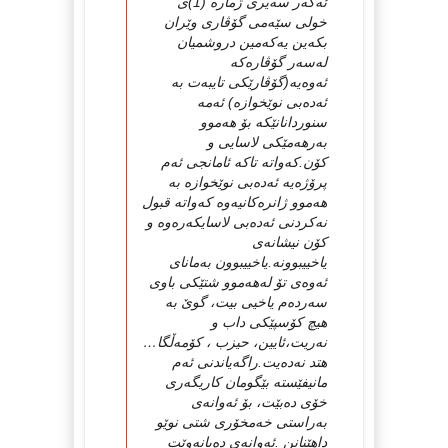
ئه‌گه‌ر سه‌یری ژماره‌ (1)ی
خولی سێه‌می گۆڤاری وێران
بكه‌ین یه‌كه‌مین دروشمیان
له‌سه‌ر گۆڤاره‌كه‌
ئه‌وه‌یه‌(گۆڤارێكی تایبه‌ت به‌
ئه‌ده‌بی نوێخوازه‌) ئه‌مه‌
سنوردانانێكه‌ بۆ هه‌موو
به‌رهه‌مێكی لاسایی و
كۆن.كه‌واته‌ تاكه‌ ئامانجی ئه‌م
پرۆژه‌یه‌ ئه‌ده‌بی نوێخوازه‌ به‌
هه‌موو ژانره‌كانیه‌وه‌ كه‌واته‌ قبول
نه‌كردنی ئه‌ده‌بی لاسایكه‌ره‌وه‌ و
كۆن نیشانه‌ی
یاخییبوونه‌.یاخییبوون به‌مانای
ئه‌وه‌ی تۆ له‌هه‌موو شتێكی باوی
سه‌رده‌م یاخیی بیت، گوێ به‌
هیچ كۆسپێكی داب و
نه‌ریت،ئایین، حیزب ، كۆمه‌ڵگا…
هتد نه‌ده‌یت.راگه‌یاندنی ئه‌م
مانیفێسته‌ بێگومان كاریگه‌ری
خۆی ده‌بێت، بۆ ئه‌وانه‌ی
به‌راستی خه‌مخۆری شتی نوێو
داهێنانن .ئه‌وانه‌ی ده‌یانه‌وێت