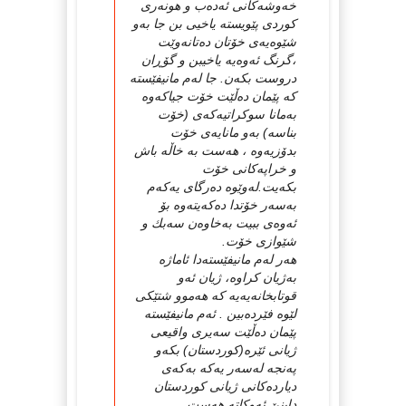
خه‌وشه‌كانی ئه‌ده‌ب و هونه‌ری
كوردی پێویسته‌ یاخیی بن جا به‌و
شێوه‌یه‌ی خۆتان ده‌تانه‌وێت
،گرنگ ئه‌وه‌یه‌ یاخیبن و گۆڕان
دروست بكه‌ن. جا له‌م مانیفێسته‌
كه‌ پێمان ده‌ڵێت خۆت جیاكه‌وه‌
به‌مانا سوكراتیه‌كه‌ی (خۆت
بناسه‌) به‌و مانایه‌ی خۆت
بدۆزیه‌وه‌ ، هه‌ست به‌ خاڵه‌ باش
و خراپه‌كانی خۆت
بكه‌یت.له‌وێوه‌ ده‌رگای یه‌كه‌م
به‌سه‌ر خۆتدا ده‌كه‌یته‌وه‌ بۆ
ئه‌وه‌ی ببیت به‌خاوه‌ن سه‌بك و
شێوازی خۆت.
هه‌ر له‌م مانیفێسته‌دا ئاماژه‌
به‌ژیان كراوه‌، ژیان ئه‌و
قوتابخانه‌یه‌یه‌ كه‌ هه‌موو شتێكی
لێوه‌ فێرده‌بین . ئه‌م مانیفێسته‌
پێمان ده‌ڵێت سه‌یری واقیعی
ژیانی ئێره‌(كوردستان) بكه‌و
په‌نجه‌ له‌سه‌ر یه‌كه‌ به‌كه‌ی
دیارده‌كانی ژیانی كوردستان
دابنێ‌ ئه‌وكاته‌ هه‌ست