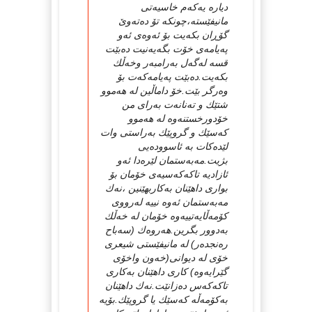
دیاره‌ یه‌كه‌م خاسیه‌تی
مانیفێسته‌،چونكه‌ تۆ ده‌ته‌وێ‌
گۆڕان بكه‌یت بۆ ئه‌وه‌ی ئه‌و
په‌یامه‌ی خۆت بگه‌یه‌نیت ده‌بێت
قسه‌ له‌گه‌ل به‌رامبه‌ر وخه‌ڵك
بكه‌یت.ده‌بێت په‌یامه‌كه‌ت بۆ
وه‌رگر بێت.خۆ داماڵین له‌ هه‌موو
شتێك و ته‌نانه‌ت به‌رای من
خۆدورخستنه‌وه‌ له‌ هه‌موو
كه‌سێك و گروپێك به‌راستی وات
لێده‌كات به‌ ئاسووده‌یی
بژیت.مه‌به‌ستمان لێره‌دا ئه‌و
ئازادیه‌ تاكه‌كه‌سیه‌ی خۆمان بۆ
بواری داهێنان به‌كاربهێنین ،نه‌ك
مه‌به‌ستمان ئه‌وه‌ نییه‌ له‌رووی
كۆمه‌ڵایه‌تییه‌وه‌ خۆمان له‌ خه‌ڵك
به‌دوور بگرین.هه‌روه‌ك (سه‌باح
ره‌نجده‌ر) له‌ مانیفێستی شیعری
خۆی له‌ دیوانی(خه‌ون واخۆی
گێرایه‌وه‌) كاری داهێنان به‌كاری
تاكه‌كه‌س ده‌زانێت.نه‌ك داهێنان
به‌كۆمه‌ڵه‌ كه‌سێك یا گروپێك.بۆیه‌