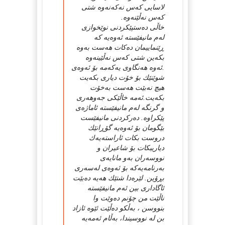
لاسایی كه‌س نه‌كه‌نه‌وه‌ شتی
كه‌س نه‌ڵێنه‌وه‌.
خاڵی ده‌ستپێكردنی نوێخوازی
له‌م مانیفێسته‌ ئه‌وه‌یه‌ كه‌
ڕێنماییمان ده‌كات هه‌ست به‌وه‌
بكه‌ین شتی كه‌س نه‌ڵێینه‌وه‌
.ئه‌وه‌ هه‌نگاوی یه‌كه‌مه‌ بۆ ئه‌وه‌ی
شوێنێك بۆ خۆت دیاری بكه‌یت
هیچ نه‌بێت هه‌ست به‌خۆت
بكه‌یت.ئه‌مه‌ خاڵێكی جه‌وهه‌ری
و گرنگه‌ له‌م مانیفێسته‌ ئاماژه‌ی
پێكراوه‌. ده‌ركردنی مانیفێست
بێگومان بۆ ئه‌وه‌یه‌ گۆڕانێك
دروست بكات ئاراسته‌یه‌ك
دیاریبكات بۆ شاعیران و
نووسه‌ران به‌و مانایه‌ی
به‌رنامه‌یه‌كه‌ بۆ ئه‌وه‌ی له‌سه‌ری
بڕۆین. لێره‌دا شتێك هه‌یه‌ ده‌بێت
ئاگاداری بین ئه‌م مانیفێسته‌
ناڵێت من چۆنم ده‌وێت وا
بنووسن ، به‌ڵكو ده‌ڵێت ئێوه‌ ئازاد
بن له‌ نووسیندا، به‌ڵام ئه‌مه‌یه‌