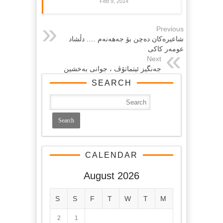
Feb 9, 2014
Previous
شاعیره‌کان ده‌چن بۆ جه‌هه‌نه‌م …. دڵشاد
عومه‌ر کاکی
Next
جه‌نگیز ئیتماتۆڤ ، جوانی به‌خشین
SEARCH
CALENDAR
August 2026
S
S
F
T
W
T
M
2
1