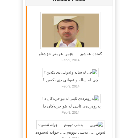
گه‌نده‌ عه‌شق … هێمن عومه‌ر خۆشناو
Feb 9, 2014
چی لە سالە و ئەوانی دی بكەین ؟
Feb 9, 2014
پەروەردەی ئاینی لە نێو حزبەکان دا !
Feb 9, 2014
ئەوین …. بەشی دووەم….. جوانە ئەسوەد