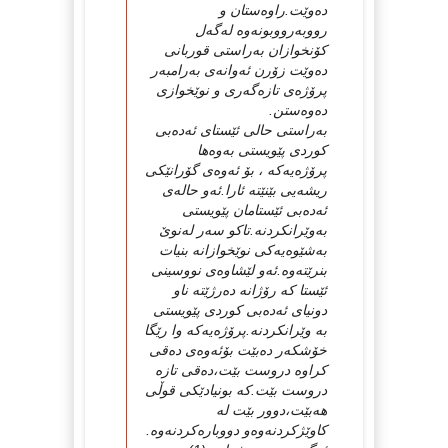
ده‌وێت.راوه‌ستان و
رووبه‌رووبونه‌وه‌ له‌گه‌ل
كۆنخوازان به‌راستی قوربانی
ده‌وێت زۆرن ئه‌وانه‌ی به‌رامبه‌ر
پرۆژه‌ی تازه‌گه‌ری و نوێخوازی
ده‌وه‌ستن.
به‌راستی حالی ئێستای ئه‌ده‌بی
كوردی پێویستی به‌وه‌ها
پرۆژه‌یه‌كه‌ ، بۆ ئه‌وه‌ی گۆرانێكی
ریشه‌یی بێنێته‌ ئارا.ئه‌و حاله‌ی
ئه‌ده‌بی ئێستامان پێویستی
به‌وێرانكردنه‌.تاكو سه‌ر له‌نوێ‌
به‌شێوه‌یه‌كی نوێخوازانه‌ بنیات
بنرێته‌وه‌.ئه‌و لێشاوه‌ی نووسینی
ئێستا كه‌ رۆژانه‌ ده‌رژێته‌ ناو
دونیای ئه‌ده‌بی كوردی پێویستی
به‌ وێرانكردنه‌.پرۆژه‌یه‌كه‌ وا رێگا
خۆشكه‌ر ده‌بێت بۆئه‌وه‌ی ده‌قی
كراوه‌ دروست بێت،ده‌قی تازه‌
دروست بێت.كه‌ بونیادێكی قوڵی
هه‌بێت،دوور بێت له‌
كاوێژكردنه‌وه‌و دووباره‌كردنه‌وه‌.