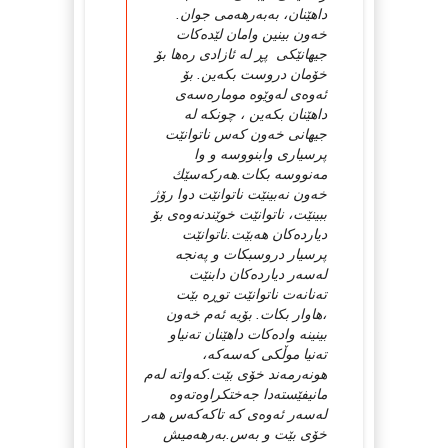
داهێنان، به‌به‌رهه‌می جوان.
خه‌ون بینین وامان لێده‌كات
جیهانێكی پڕ له‌ ئازادی ره‌ها بۆ
خۆمان دروست بكه‌ین. بۆ
ئه‌وه‌ی له‌وێوه‌ موماره‌سه‌ی
داهێنان بكه‌ین ، چونكه‌ له‌
جیهانی خه‌ون كه‌س ناتوانێت
پرسیاری وابنووسه‌ و وا
مه‌نووسه‌ بكات.هه‌ركه‌سێك
خه‌ون نه‌بینێت ناتوانێت دوا رۆژ
ببینێت، ناتوانێت خوێندنه‌وه‌ی بۆ
دیارده‌كان هه‌بێت.ناتوانێت
پرسیار دروسبكات و په‌نجه‌
له‌سه‌ر دیارده‌كان دابنێت
ته‌نانه‌ت ناتوانێت توڕه‌ بێت
،هاوار بكات. بۆیه‌ ئه‌م خه‌ون
بینینه‌ واده‌كات داهێنان ته‌نیاو
ته‌نیا موڵكی كه‌سه‌كه‌،
هونه‌رمه‌ند خۆی بێت.كه‌واته‌ له‌م
مانیفێسته‌دا جه‌ختكراوه‌ته‌وه‌
له‌سه‌ر ئه‌وه‌ی كه‌ تاكه‌كه‌س هه‌ر
خۆی بێت و به‌س.به‌رهه‌میش