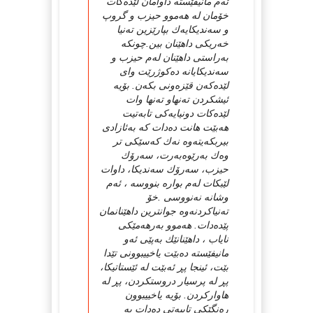
ئه‌م مانیفێسته‌ داوامان لێده‌كات
خۆمان له‌ هه‌موو حیزب و گروپ
و سه‌ندیكایه‌ك بپارێزین ته‌نیا
خه‌ریكی داهێنان بین.چونكه‌
به‌راستی داهێنان له‌م حیزب و
سه‌ندیكایانه‌ ده‌كوژرێت وای
لێده‌كه‌ن قێزه‌ونی بكه‌ن. بۆیه‌
ئیشكردن ته‌نهاو ته‌نها وات
لێده‌كات دونیایه‌كی تابه‌تیت
هه‌بێت هانت ده‌دات كه‌ به‌ئازادی
بیربكه‌یته‌وه‌ نه‌ك كه‌سێكی تر
وه‌ك به‌رێوه‌به‌رت، سه‌رۆك
حیزب، سه‌رۆك سه‌ندیكا، داوات
لێبكات له‌م بواره‌ بنووسه‌ ، ئه‌م
وشانه‌ نه‌نووسی .خۆ
ته‌نیاكردنه‌وه‌ جوانترین داهێنانمان
پێده‌دات. هه‌موو به‌رهه‌مێكی
نایاب ، داهێنانێك به‌پێی ئه‌و
مانیفێسته‌ ده‌بێت یاخییبوونی تێدا
بێت، ئینجا پڕ ئه‌بێت له‌ ئێستاتیكا،
پڕ له‌ پرسیار دروستكردن، پڕ له‌
هاواركردن. بۆیه‌ یاخییبوون
ره‌نگێكی تایبه‌تی ده‌دات به‌