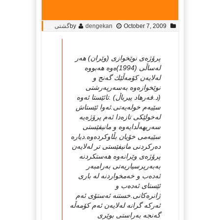
October 7, 2009
dengekan
by
گشتی
پرۆژه‌ی نوێخوازی (وێران) هه‌ر
له‌ساڵی (1994)ه‌وه‌ هه‌بووه‌
له‌لایه‌ن كۆمه‌ڵێك گه‌نج و
نوێخوازه‌وه‌ به‌سه‌رپه‌رشتی
(د.فه‌رهاد پیرباڵ) .تائێستا ئه‌وه‌
سێیه‌م خوله‌یه‌تی.ئه‌وا ئێستاش
له‌خولێكی تازه‌دا ئه‌م پرۆژه‌یه‌
سه‌ریهه‌ڵدایه‌وه‌ و مانیفێستی
سێیه‌می خۆیان بڵاوكرده‌وه‌.دیاره‌
ده‌ركردنی مانیفێستی تر له‌لایه‌ن
پرۆژه‌ی وێرانه‌وه‌ هه‌ستكردنه‌
به‌به‌رپرسیاریه‌تی به‌رامبه‌ر
ئه‌ده‌ب و خه‌مخواردنه‌ له‌ باری
ئێستای ئه‌ده‌ب و
ژانره‌كانی.خستنه‌ ئه‌ستۆی ئه‌م
ئه‌ركه‌ گرانه‌ له‌لایه‌ن ئه‌م كۆمه‌ڵه‌
گه‌نجه‌ به‌راستی بوێری