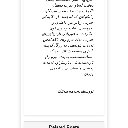
ده‌ڵێت له‌ناو حیزب داهێنان
ناكرێت و نییه‌ له‌ ناو سه‌ندیكاو
زانكۆكان كه‌ له‌چه‌ند باره‌گایه‌كی
حیزبی زیاتر نین داهێنان و
به‌رهه‌می نایاب و بیری نوێ‌
ئه‌كرێت به‌ قوربانی ئایدیۆلۆژیای
حیزبی نه‌ك بیرو رای تاكه‌كه‌س,
ئه‌ده‌ب پێویستی به‌ رزگاركردنه‌،
با دژی هه‌موو شتێك بین كه‌
ده‌مانبه‌ستنه‌وه‌ به‌یه‌ك بیرو راو
ئاراسته‌یه‌كی دیاریكراو، ئه‌مه‌یه‌
په‌یامی مانیفێستی سێیه‌می
وێران.
نووسینی/حه‌مه‌ مه‌نتك
Related Posts