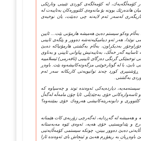
 هه‌ر كۆمه‌ڵگه‌یه‌ك، له‌ كۆمه‌لگه‌ی كوردی تێبینی وتارێكی
ان هانده‌رێك بوونه‌ بۆ مانه‌وه‌ی كلتووره‌كان به‌تایبه‌ت له‌
ریگه‌ری له‌سه‌ر ئه‌م لایه‌نه‌ چی ده‌بێت، یان نوخبه‌ی
وێ‌، به‌ڵام وه‌كو سیستم ده‌بێ‌ هه‌میشه‌ هارمۆنی‌ بێت… ئایین
ی‌ نوێدا، هه‌ر ئه‌و دینامیكیه‌ته‌شه‌ ده‌وور و پێگه‌ی‌ ئایینی
 جۆراوجۆر به‌دیكراون، به‌ڵام به‌گشتی‌ هارمۆنیاكه‌ ده‌بێ‌
 ئاساییه‌ گه‌ر خه‌ڵك، به‌تایبه‌تیش پیاوانی‌ ئایینی‌ و به‌ناوی‌
تی‌ توخمێكی‌ گرنگی‌ ده‌زگای‌ ئایینیی‌ (نافه‌رمی‌) ئیسلامییه‌
‌ نابێ‌، با له‌ گوتارخوێنی‌ مزگه‌وته‌كانیشه‌وه‌ بێت. باوه‌ڕ
‌ ڕۆشنبیری‌ كورد چه‌ند توانیویه‌تی‌ كاربكاته‌ سه‌ر ئه‌م
وردی‌ به‌گشتی‌.
سته‌مه‌یه‌، دیارده‌یه‌كی‌ ئه‌وه‌نده‌ توند و چه‌سپاوه‌ كه‌
و ئاسه‌واره‌كانی‌ خۆی‌ به‌جێدێڵی‌. ئایا چۆن مامه‌ڵه‌ له‌گه‌ڵ
 كلتووری و دابونه‌ریته‌كانیشی هه‌روه‌ك خۆی بمێننه‌وه‌؟
 و هه‌میشه‌ له‌ گه‌ڕدایه‌، ئه‌گه‌رچی‌ زۆربه‌ی‌ كات هێمنانه‌
ج و پێداویستیی‌ خۆی‌ هه‌یه‌، ئه‌وه‌ی‌ ئێوه‌ مه‌به‌ستانه‌
‌ڵایه‌تی‌ ده‌بێ‌ ده‌وور ببینن، چونكه‌ سیستمی كۆمه‌ڵایه‌تیی‌
 باوه‌ڕیان به‌ ریفۆڕم هه‌بێ‌ و ئینجاش بای‌ ئه‌وه‌نده‌ ئازا