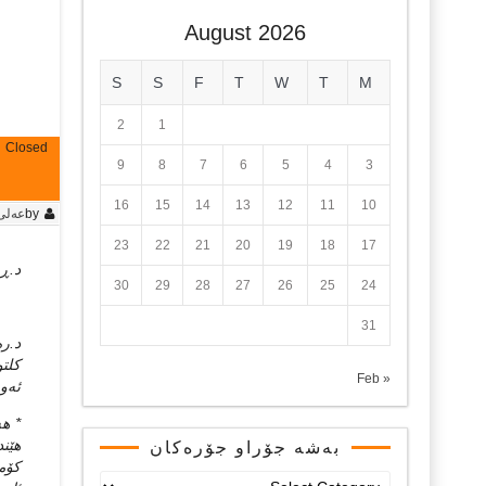
August 2026
S
S
F
T
W
T
M
2
1
Closed
9
8
7
6
5
4
3
16
15
14
13
12
11
10
by
عه‌ل
23
22
21
20
19
18
17
د.ڕه
30
29
28
27
26
25
24
31
د.ره
كلتو
« Feb
ئه‌و
* هه
هێند
بەشە جۆراو جۆرەکان
كۆمه
بەشە