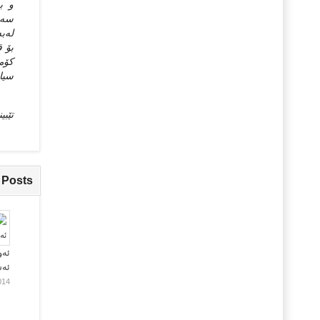
و به
سه‌ر
له‌ب
بۆ ق
كۆمه
سیاس
تێبی
 Posts
ئەو
ئە
014