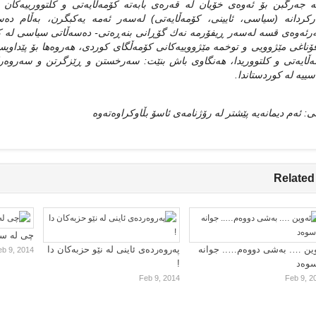
‌ جه‌رگبن بۆ ئه‌وه‌ی‌ خۆیان له‌ قه‌ره‌ی‌ بابه‌ته‌ كۆمه‌ڵایه‌تی‌ و كلتوورییه‌كا
كردانه‌ (سیاسی‌، ئایینی‌، كۆمه‌ڵایه‌تی‌) له‌سه‌ر ئه‌مه‌ یه‌كبگرن، به‌ڵام ده‌
ه‌رئه‌وه‌ی‌ قسه‌ له‌سه‌ر ڕیفۆرمه‌ نه‌ك گۆڕانی‌ بنه‌ڕه‌تی‌- ده‌سه‌ڵاتی‌ سیاسی‌ له‌ ك
ۆناغی‌ مێژوویی‌ و توخمه‌ مێژووییه‌كانی‌ كۆمه‌ڵگای‌ كوردی‌، هه‌روه‌ها بۆ پێداویستییه
‌ڵایه‌تی‌ و كلتووریدا، هه‌نگاوی‌ باش بنێت: سه‌رخستن و ڕێزگرتن و سه‌روه‌ركرد
ییه‌ له‌ كوردستاندا.
نی: ئه‌م دیمانه‌یه‌ پێشتر له‌ رۆژنامه‌ی ئاسۆ بڵاوكراوه‌ته‌وه‌
Related
چی لە سا
ین …. بەشی دووەم….. جوانە
پەروەردەی ئاینی لە نێو حزبەکان دا
eb 9, 2014
سوەد
!
Feb 9, 2014
Feb 9, 2