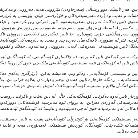
یین، هه‌ر ئایینێك، دوو ڕیشاڵی‌ (سه‌رچاوه‌ی‌) مێژوویی‌ هه‌یه‌: ده‌روونی‌ و مه‌عریفی‌؛
‌سات و غه‌یب و دیارده‌ مه‌ترسیداره‌كان و خۆپاراستن لێیان، پێویستی‌ به‌ پارێزه‌ر و پ
نه‌وی‌ دابین ده‌كات؛ له‌ڕووی‌ مه‌عریفیشه‌وه‌، ئایین ئه‌ركی‌ ڕوونكردنه‌وه‌ و لێكدان
ن یه‌كه‌مین فه‌لسه‌فه‌ی‌ مرۆڤ بووه‌- به‌م بۆنه‌یه‌شه‌وه‌ ده‌بینین زۆربه‌ی‌ بۆچوون و ل
وی‌ سه‌رهه‌ڵدانی‌ خۆیی‌ پێوه‌دیاره‌. جا ئایین ئه‌گه‌رچی‌ له‌لایه‌نی‌ ده‌روونی‌ تاك
گرت، ئیتر له‌ سنووری‌ تاكه‌كه‌سان ده‌رده‌چێ‌ و ده‌بێ‌ به‌ دیارده‌یه‌كی‌ كۆمه‌ڵایه‌
‌ڵگا: ئایین پێویستییه‌كی‌ سه‌ره‌كیی‌ لایه‌نی‌ ده‌روونی‌ و مه‌عنه‌ویی‌ خه‌ڵك و كلتوو
‌ركه‌ سه‌ره‌كیه‌كه‌ی ئاین كه‌ بریتیه‌ له‌ چاكسازی كۆمه‌ڵایه‌تی، له‌ كۆمه‌ڵگه‌ی ئێمه
اش ئاین له‌ كۆمه‌لگه‌ی ئێمه‌ سسته‌می كۆمه‌ڵایه‌تی ملكه‌چی خۆی كردووه‌؟ ئه‌گه‌ر 
یین و سیستمی كۆمه‌ڵایه‌تی‌، وه‌كو وتم، هه‌میشه‌ یه‌كن، پارێزگاری‌ یه‌كدی‌ ده‌كه‌
مه‌كه‌یه‌… ڕه‌نگه‌ جارجاره‌ ئایین هه‌ندێ‌ توخم و دیارده‌ی‌ به‌لاوه‌ خراپ بێ‌، ب
نه‌كان له‌گه‌ڵ واقیع و سستیمه‌ كۆمه‌ڵایه‌تییه‌كاندا، له‌پێناو مانه‌وه‌ی‌ خۆیاندا، نموون
رجار باس له‌وه‌ ده‌كرێت، كۆمه‌ڵگه‌یه‌كی خاڵی له‌ دین نابێت و ناكرێت دروست ببێت،
مه‌ترسیه‌كی گه‌وره‌ی ده‌زانن، به‌ بڕوای ئێوه‌ مه‌ترسیه‌ كوشنده‌كانی دووركه‌وتنه‌
نه‌كانی ئه‌و مه‌ترسیانه‌ خۆی له‌چی ده‌بینێته‌وه‌ و تائێستا له‌ كۆمه‌ڵگه‌ی ئێمه‌ هه‌س
‌ر سیستمێكی‌ كۆمه‌ڵایه‌تی‌ بۆ كۆنترۆڵی‌ كۆمه‌ڵایه‌تی‌ پشت به‌ ئایین ببه‌ستێت، ن
مه‌كه‌ تێكده‌چێت. كۆمه‌ڵگای‌ كوردیش سستمێكی‌ له‌مجۆره‌ی‌ هه‌یه‌ و تیایدا ئایی
‌جێ‌ ده‌كات.