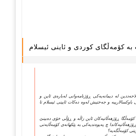
ت به‌ کۆمه‌ڵگای کوردی و ئاینی ئیسلام
‌ددین له‌ دیمانه‌یه‌كی ڕۆژنامه‌وانی له‌باره‌ی ئاین و
اوكسالارییه‌ و جه‌ختیش له‌وه‌ ده‌كات ئایینی ئیسلام تا
ه‌ كۆمه‌ڵگا ڕۆژهه‌ڵاتیه‌كان ئاین زاڵه‌ و ڕۆڵی خۆی ده‌بینێ
ۆژهه‌ڵاتیه‌كاندا چ په‌یوه‌ندیه‌كی به‌ پێكهاته‌ی كۆمه‌ڵایه‌تی
ریتی كۆمه‌ڵگه‌یه‌؟