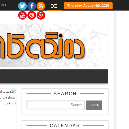
Ski
OME
Thursday, August 6th, 2026
t
th
conten
SEARCH
CALENDAR