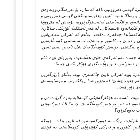
 لایه‌نی‌ ده‌روونیی‌ تاكه‌ كه‌سان، بۆ به‌ڕه‌نگاربوونه‌وه‌ی‌
ه‌ناگا هه‌یه‌- ئایین پێداویستییه‌كانی‌ لایه‌نی‌ ده‌روونی‌ و
ه‌وه‌ و تێگه‌یاندنی‌ له‌ئه‌ستۆگرتووه‌، بۆیه‌ش له‌ مێژوودا
ێكدانه‌وه‌ ئایینییه‌كان، له‌ هه‌ر ئایینێكدا، لۆژیكی‌ ساكاری‌
ه‌كه‌ساندا چه‌كه‌ره‌ ده‌كات، به‌ڵام كه‌ ئه‌ركی‌ مه‌عریفیی‌
تی‌ و ده‌بێ‌ به‌ كلتوور و به‌شێك له‌ سیستمی كۆمه‌ڵایه‌تیی‌
ره‌ به‌گشتی‌، بۆیه‌ش كۆمه‌ڵگایه‌ك شك نابه‌ین به‌بێ‌ ئایین.
‌ چه‌نده‌ به‌و ئه‌ركه‌ی خۆی هه‌ڵساوه‌، به‌بڕوای ئێوه‌ تاكو
نه‌یتوانیوه‌ ئه‌و ڕۆڵه‌ بگێڕێ هۆكاره‌كه‌ی چییه‌؟
ن؛ بۆیه‌ ئه‌ركی‌ ئایین چاكسازی‌ نییه‌، به‌ڵكو پارێزگاریی‌
ه‌ڵام چاوده‌پۆشێ‌؛ له‌ مێژووشدا ڕێككه‌وتن و موساوه‌مه‌ی‌
ه‌ی‌ زۆر هه‌ن.
 ئه‌مه‌ به‌ هۆكارگه‌لێكی كۆمه‌ڵایه‌تیه‌وه‌ گرێده‌ده‌ن و
وه‌ له‌ دین بۆ هه‌ر كۆمه‌ڵگایه‌ك چییه‌؟ ئایا ده‌ركه‌وتنی
ت به‌وه‌كراوه‌؟
اتوانێت ڕێگه‌ به‌ دووركه‌وتنه‌وه‌ له‌ ئایین بدات- چونكه‌
ن كلتووره‌ و ئه‌ركی‌ كۆنترۆڵی‌ كۆمه‌ڵایه‌تی‌ به‌ توندی‌