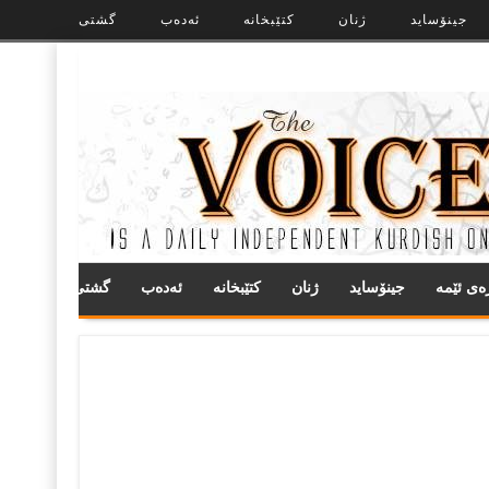
جینۆساید
ژنان
کتێبخانە
ئەدەب
گشتی
ره‌ی ئێمه
جینۆساید
ژنان
کتێبخانە
ئەدەب
گشتی