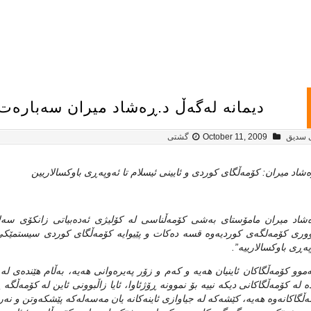
دیمانه‌ له‌گه‌ڵ د.ڕه‌شاد میران سه‌باره‌
ی سدیق
October 11, 2009
گشتی
‌شاد میران: كۆمه‌ڵگای‌ كوردی‌ و ئایینی‌ ئیسلام تا ئه‌وپه‌ڕی‌ باوكسالاریین
‌شاد میران مامۆستای به‌شی كۆمه‌ڵناسی له‌ كۆلیژی ئه‌ده‌بیاتی زانكۆی سه‌لاحه
وری كۆمه‌لگه‌ی كوردیه‌وه‌ قسه‌ ده‌كات و پێیوایه‌ كۆمه‌ڵگای كوردی سیستمێكی ب
په‌ڕی باوكسالارییه‌”.
‌موو كۆمه‌ڵگاكان ئاینیان هه‌یه‌ و كه‌م و زۆر په‌یره‌وانی هه‌یه‌، به‌ڵام هێنده‌ی ل
ه‌ له‌ كۆمه‌ڵگاكانی دیكه‌ نییه‌ بۆ نموونه‌ ڕۆژئاوا، ئایا زاڵبوونی ئاین له‌ كۆمه‌ڵگه‌ ڕ
‌ڵگاكانه‌وه‌ هه‌یه‌، كێشه‌كه‌ له‌ جیاوازی ئاینه‌كانه‌ یان مه‌سه‌له‌كه‌ پێشكه‌وتن و نه‌