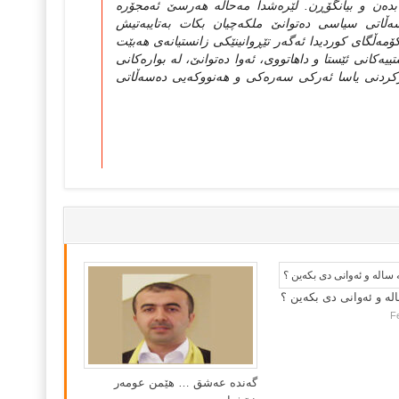
ن بده‌ن و بیانگۆڕن. لێره‌شدا مه‌حاڵه‌ هه‌رسێ‌ ئه‌مجۆره‌
سه‌ڵاتی‌ سیاسی‌ ده‌توانێ‌ ملكه‌چیان بكات به‌تایبه‌تیش
ۆمه‌ڵگای‌ كوردیدا ئه‌گه‌ر تێڕوانینێكی‌ زانستیانه‌ی‌ هه‌بێت
‌كانی‌ ئێستا و داهاتووی‌، ئه‌وا ده‌توانێ‌، له‌ بواره‌كانی‌
نی‌ یاسا ئه‌ركی‌ سه‌ره‌كی‌ و هه‌نووكه‌یی‌ ده‌سه‌ڵاتی‌
لە و ئەوانی دی بكەین ؟
F
گه‌نده‌ عه‌شق … هێمن عومه‌ر