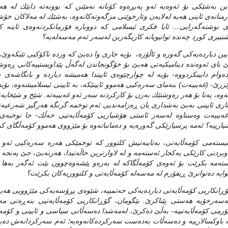
ین به‌شێكی بۆ ئه‌وه‌یه‌ ئه‌و په‌یڕه‌وه‌ كۆنانه‌ نه‌مێنن كه‌ بوونه‌ته‌ دابێك له‌
منانه‌ی ئاینی هه‌یه‌ له‌لایه‌ن وتارخوێنی مزگه‌وته‌كانه‌وه‌، به‌شێك له‌ مه‌لاكان خۆشی
 نوشته‌گه‌رایی… ئایا فكری ئیسلامی كه‌ دووباره‌ فۆرماتكردنه‌وه‌ی ئاینه‌ كا
بیری كورد چه‌نده‌ توانیویانه‌ كاریگه‌ربن له‌سه‌ر ئه‌م مه‌سه‌له‌یه‌؟
یین دیارده‌یه‌كی‌ گه‌وره‌ و ئاڵۆزه‌، بۆیه‌ جاری‌ وا ده‌بێ‌ كه‌ ورده‌ ناكۆكیی‌ تێبكه‌
ێ‌ بای‌ ئه‌وه‌نده‌ دینامیكیه‌تی‌ هه‌بێ‌ بۆ خۆگونجاندن له‌گه‌ڵ پێداویستییه‌كانی‌ ڕه‌وش
ده‌وام دابینكردووه‌- بۆیه‌ له‌ چوارچێوه‌ی‌ ئاییندا هه‌میشه‌ دیارده‌ و بانگاشه‌ی‌
ێزرێ‌- (غه‌یبیه‌ت) بنه‌مای‌ سه‌ره‌كیی‌ هه‌موو ئایینێكه‌، به‌ ئایینی‌ ئیسلامیشه‌وه‌، بۆیه‌
نه‌وه‌، په‌نا بۆ هه‌ر ره‌وشتێك به‌رن بۆ كاركردنه‌ سه‌ر ئه‌و غه‌یبیه‌ته‌. شێخ و شێخایه‌
اری‌ ئایینی‌ به‌بێ‌ به‌شداری‌ یان ڕه‌زامه‌ندیی‌ ئه‌م توخمه‌ گرنگه‌ هه‌رگیز شه‌رعیه‌تی
غه‌یبیه‌ت وه‌ستاوه‌ له‌سه‌ر ئاستی‌ هۆشیاریی‌ كۆمه‌ڵایه‌تیی‌ خه‌ڵك- جا نوخبه‌ی
ارییه‌؟ ئه‌مه‌ پرسیارێكی‌ گه‌وره‌یه‌ و ده‌مانباته‌وه‌ بۆ مێژووی‌ هه‌موو كۆمه‌ڵگای‌ ك
سته‌می‌ كۆمه‌ڵایه‌تی‌، به‌تایبه‌تیش كلتوور كه‌ توخمێكی‌ هه‌ره‌ سه‌ره‌كیی‌ ئه‌و سی
اوبردنی‌ كارێكی‌ یه‌كجار ئه‌سته‌مه‌ و له‌ لاوازترین حاڵه‌تیدا، هه‌رنه‌بێ‌، جێ په‌نجه‌ 
ه‌مه‌ بكرێت بۆ ئه‌وه‌ی كۆمه‌ڵگاكه‌ له‌ به‌ره‌و پێشه‌وه‌چوون بێت ئه‌گه‌ر به‌ها
نوایه‌ ده‌توانرێ ڕیفۆرم له‌ مه‌سه‌له‌ كۆمه‌ڵایه‌تی و كلتووریه‌كان بكرێت؟
ڕانكاریی‌ كۆمه‌ڵایه‌تی‌ دیارده‌یه‌كی‌ حه‌تمییه‌، شێوه‌ی‌ پڕۆسه‌یه‌كی‌ مێژوویی‌ هه‌یه‌
‌سه‌رخۆیه‌ هه‌ستی‌ پێناكرێ‌. بێگومان، گۆڕانكاریی‌ كۆمه‌ڵایه‌تیی‌ بنه‌ڕه‌تی‌ مه‌ر
رمی‌ كۆمه‌ڵایه‌تییه‌- به‌ڵێ‌ ده‌كرێ‌، له‌مه‌شدا ده‌سه‌ڵاتی‌ سیاسی‌ و ئایینی‌ و كۆمه
‌ باوكسالارییه‌ و ده‌سه‌ڵات به‌ده‌ست سه‌ركرده‌كانه‌وه‌یه‌؛ ئه‌م سه‌ركردانه‌ش ده‌بێ‌