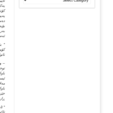
ئایی
جۆراو
یه‌ك
جۆرەکان
كۆنت
په‌ی
ده‌س
بۆیه
به‌ر
ئه‌م
* ب
كۆمه
ناتو
– وه
توخم
باوك
ئیسل
مه‌ل
باوك
خێزا
ڕازی
* ئا
تاكه