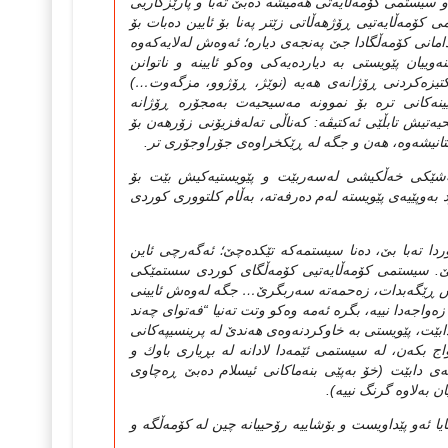
 و سیستمی كۆمه‌ڵایه‌تی‌ هه‌میشه‌ ده‌بێ‌ ته‌با و پارێزگاریی‌
ی كۆمه‌ڵایه‌تیی‌ ڕۆژهه‌ڵاتی‌ زێتر په‌نا بۆ ئایین ده‌بات بۆ
مانی‌ كۆمه‌ڵگادا جێ په‌نجه‌ی‌ دیاره‌؛ ئه‌وه‌ش له‌لایه‌كه‌وه‌
‌وییان پێویستی‌ به‌ دیارده‌یه‌كی‌ وه‌كو ئایینه‌ و ناتوانن
 پراكتیزه‌كردنی‌ ڕۆژانه‌ی‌ هه‌یه‌ (نوێژ، ڕۆژوو، مزگه‌وت…)
نه‌كانی‌ تره‌ بۆ نموونه‌ مه‌سیحیه‌ت به‌مجۆره‌ ڕۆژانه‌
ه‌تیش تابڵێی‌ ئه‌كتیڤه‌: كه‌ناڵی‌ ته‌له‌فزیۆنی‌ زۆرهه‌ن بۆ
دستانیشه‌وه‌، هه‌ن و جگه‌ له‌ ڕێكخراوه‌ی‌ جۆراوجۆری‌ تر.
به‌شێكی خه‌ڵكیشی له‌سه‌ربێت و پێویستیه‌كیش بێت بۆ
به‌وپێیه‌ی پێویسته‌ له‌م ده‌رفه‌ته‌، به‌ڵام كلتووری كوردی
دا ته‌با بێ‌، ده‌نا سیستمه‌كه‌ تێكده‌چێ‌؛ ئه‌گه‌رچی‌ ئاین
نێ‌. سیستمی كۆمه‌ڵایه‌تیی‌ كۆمه‌ڵگای‌ كوردی‌ سستمێكی‌
نیش ڕێگه‌بدات، زه‌حمه‌ته‌ سه‌ربگرێ‌… جگه‌ له‌وه‌ش ئایینی‌
‌واجه‌دا نییه‌، بگره‌ ئه‌مه‌ وه‌كو وتت ته‌نیا “فه‌توای‌ چه‌ند
بێت، پێویستی‌ به‌ خاوكردنه‌وه‌ی‌ هه‌ندێ‌ له‌ پرینسیپه‌كانی‌
اج بكه‌ن، له‌ سیستمی ئێمه‌دا لادانه‌ له‌ بڕیاری‌ باوك و
ی‌ دابێت (خۆ به‌پێی‌ بنه‌ماكانی‌ ئیسلام ده‌بێ‌ ڕه‌چاوی‌
به‌لاوه‌ گرنگ نییه‌).
ا ئه‌و پێداویست و بۆشاییه‌ رۆحییانه‌ چین له‌ كۆمه‌ڵگه‌ و