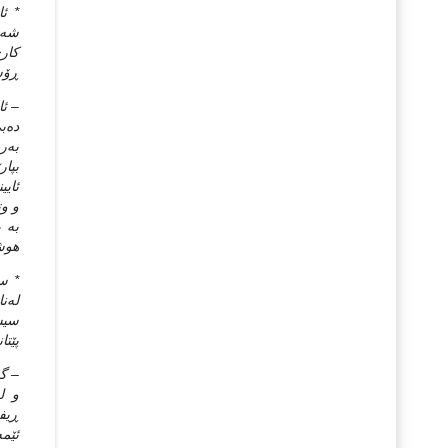
* ئا
شه‌ر
كاری
ڕۆشن
– ئا
ده‌ب
به‌ر
بپار
ئایی
و وت
به‌ 
هوشی
* سی
له‌ن
سیست
پێتا
– گۆ
و له
ڕیفۆ
ئێمه