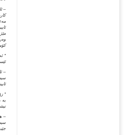
– ئا
كاره
مه‌ع
ئایی
مێژو
وه‌ر
كۆمه
* ئه
ئێست
– ئا
سیست
ئایی
* زۆ
به‌ 
نیشا
– هه
سیست
جێبه