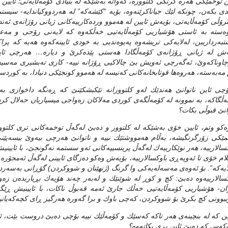
ن توخمێكی‌ هه‌ره‌ گرنگی‌ كلتووره‌، كه‌واته‌ به‌شێكه‌ له‌ بنیادی‌ كۆمه‌ڵایه‌تی‌؛ ئایین
دی‌ بكه‌ن، چونكه‌ لێك جیاناكرێنه‌وه‌، بۆیه‌ “كێشه‌كه‌” له‌ هه‌ردووكیاندایه‌- سیستم
رۆڵی‌ كۆمه‌ڵایه‌تی‌، بۆیه‌ش ئایین له‌ هه‌موو ورده‌كارییه‌كانی‌ ژیانی‌ رۆژانه‌ی‌ ئه‌ندا
وه‌سته‌ به‌ ئاستی‌ هۆشیاریی‌ كۆمه‌ڵایه‌تیی‌ خه‌ڵكه‌وه‌ كه‌ لایه‌نی‌ رۆحی‌ و مه‌عنه
تبه‌رداریبن، له‌لایه‌كی‌ تریشه‌وه‌ په‌یوه‌ندیی‌ به‌ خودی‌ ئایینه‌كه‌وه‌ هه‌یه‌ كه‌
‌ش له‌ ژیانی‌ ڕۆژانه‌ی‌ كۆمه‌ڵگادا هه‌ستی‌ پێده‌كرێ‌ و دیاره‌… هه‌رچی‌ ئایی
چاوناكه‌وێ‌، ئه‌گه‌رچی‌ ئه‌ویش بێ‌ چالاكیی‌ ڕۆژانه‌ نییه‌- كاری‌ ته‌بشیری‌ مه‌سیحی
 مه‌به‌سته‌، هه‌روه‌ها قوتابخانه‌كانی‌ كه‌نیسه‌ له‌ هه‌موو كونجێكی‌ دنیادا، به‌ كور
ۆچی ئاین ناتوانێ هه‌ندێك له‌و كلتوورانه‌ تێكبشكێنێ كه‌ ڕه‌نگه‌ داخوازی 
‌ڵگاكه‌، به‌ نموونه‌ له‌ كۆمه‌ڵگه‌ی كوردی مه‌لاكان زه‌واجی میسیاریان حه‌لال كرد 
انێ قبوڵی بكات؟
‌كو وتم، ئایین خۆی‌ به‌شێكه‌ له‌ كلتوور و ده‌بێ‌ له‌گه‌ڵ توخمه‌كانی‌ تری‌ كلتوور
ێكی‌ زۆرگرنگیشه‌، به‌ڵام هه‌مووشتێك نییه‌ و ناتوانێ‌ هه‌رچی‌ بیه‌وێ‌ بیسه‌پێ
سالارییه‌، هه‌ر نوێكارییه‌ك له‌گه‌ڵ پرینسیپه‌كانی‌ ئه‌و سستمه‌ نه‌گونجێ‌، با ئایی
ام خۆی‌ تا ئه‌وپه‌ڕی‌ باوكسالارییه‌، بۆیه‌ش وه‌كو ده‌زگای‌ ئایینی‌ له‌گه‌ڵ ئه‌مجۆره‌ زه
ایه‌كه‌”. بۆ ئه‌وه‌ی‌ مه‌سه‌له‌یه‌كی‌ وا گرنگ (ژنهێنان و شووكردن) گۆڕانی‌ به‌سه‌ردا
سالارییه‌وه‌ ده‌بێ‌: كچ و كوڕ له‌ شوێنێك و له‌به‌ر چه‌ند هۆیه‌ك بڕیاربده‌ن زه‌و
ن- هۆشیاریی‌ كۆمه‌ڵایه‌تیی‌ خه‌ڵك جارێ‌ ئه‌مه‌ قه‌بوڵ ناكات، با ئایینیش ڕێگه‌
بوونی‌ كچ بكرێ‌ بۆ شووكردن، كه‌چی‌ باوك و برا گه‌وره‌ هه‌رگیز ڕای‌ كچه‌كه‌یانیان 
ین كه‌ له‌ بنچینه‌ی هه‌ر تاكه‌ كه‌سێك و كۆمه‌ڵێك نییه‌ بۆچی ده‌بێ دروست بێت، ئای
‌كه‌س كه‌ ده‌بێ ئاین پڕی بكاته‌وه‌؟