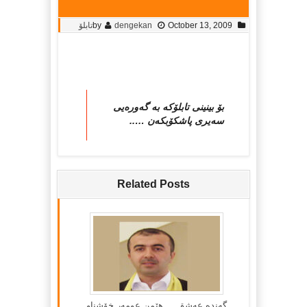
October 13, 2009
dengekan
by
تابلۆ
بۆ بینینی تابلۆکه‌ به‌ گه‌وره‌یی
سه‌یری پاشکۆبکه‌ن …..
Related Posts
گه‌نده‌ عه‌شق … هێمن عومه‌ر خۆشناو