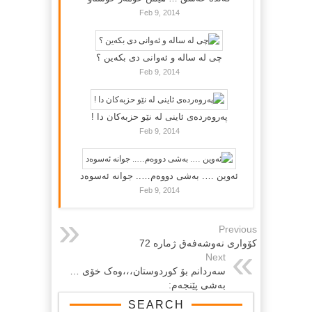
Feb 9, 2014
چی لە سالە و ئەوانی دی بكەین ؟
Feb 9, 2014
پەروەردەی ئاینی لە نێو حزبەکان دا !
Feb 9, 2014
ئەوین …. بەشی دووەم….. جوانە ئەسوەد
Feb 9, 2014
Previous
کۆواری نه‌وشه‌فه‌ق ژماره‌ 72
Next
سه‌ردانم بۆ کوردوستان،،،وه‌ک خۆی …
به‌شی پێنجه‌م:
SEARCH