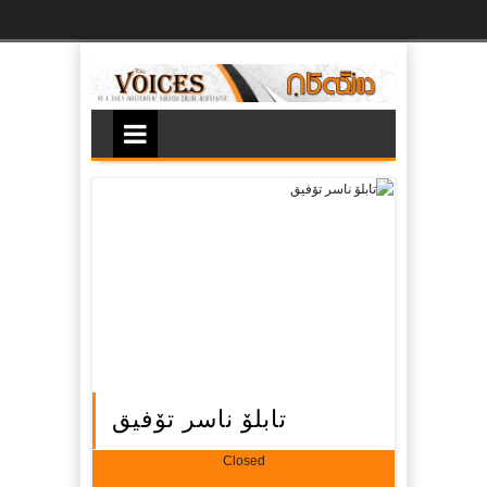
Ski
t
th
conten
تابلۆ ناسر تۆفیق
Closed