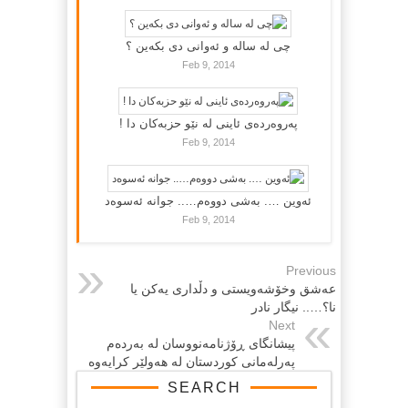
چی لە سالە و ئەوانی دی بكەین ؟
Feb 9, 2014
پەروەردەی ئاینی لە نێو حزبەکان دا !
Feb 9, 2014
ئەوین …. بەشی دووەم….. جوانە ئەسوەد
Feb 9, 2014
Previous
عه‌شق وخۆشه‌ویستی و دڵداری یه‌كن یا
نا؟….. نیگار نادر
Next
پیشانگای ڕۆژنامەنووسان لە بەردەم
پەرلەمانی كوردستان لە هەولێر كرایەوە
SEARCH