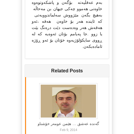
به‌م عه‌قڵیه‌ته‌
بۆگه‌ن و پاشکه‌وتوه‌وه‌
خاوه‌نی هه‌موو چه‌کی جیهان بن مه‌حاڵه‌
به‌هیچ بگه‌ن مێژووش سه‌لماندوویه‌تی
که‌ ئاینده‌ هه‌ر بۆ خاوه‌ن
هه‌قه‌ ،ئه‌و
هه‌قه‌ش هه‌ر وه‌ده‌ست دێت دره‌نگ بێت
یا زوو .
جا‌ په‌یامم بۆتان ئه‌وه‌یه‌ که‌ له‌
ڕووی سایکۆلۆژیه‌وه‌ خۆتان بۆ ئه‌و ڕۆژه‌
ئاماده‌بکه‌ن.
Related Posts
گه‌نده‌ عه‌شق … هێمن عومه‌ر خۆشناو
Feb 9, 2014