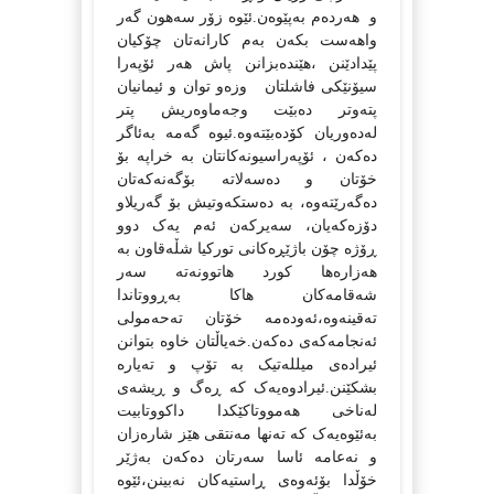
و
هه‌رده‌م به‌پێوه‌ن.
ئێوه‌ زۆر سه‌هون گه‌ر
واهه‌ست بکه‌ن به‌م کارانه‌تان چۆکیان
پێدادێنن ،هێنده‌بزانن پاش هه‌ر ئۆپه‌را
سیۆنێکی فاشلتان
وزه‌و توان و ئیمانیان
پته‌وتر ده‌بێت وجه‌ماوه‌ریش پتر
له‌ده‌وریان کۆده‌بێته‌وه‌.ئیوه‌ گه‌مه‌ به‌ئاگر
ده‌که‌ن ، ئۆپه‌راسیونه‌کانتان به‌ خراپه‌ بۆ
خۆتان و ده‌سه‌لاته‌ بۆگه‌نه‌که‌تان
ده‌گه‌رێته‌وه‌، به‌ ده‌ستکه‌وتیش بۆ گه‌ریلاو
دۆزه‌که‌یان، سه‌یرکه‌ن ئه‌م یه‌ک دوو
ڕۆژه‌ چۆن باژێڕه‌کانی تورکیا شڵه‌قاون به‌
هه‌زاره‌ها کورد هاتوونه‌ته‌ سه‌ر
شه‌قامه‌کان هاکا به‌ڕووتاندا
ته‌قینه‌وه‌،ئه‌وده‌مه‌ خۆتان ته‌حه‌مولی
ئه‌نجامه‌که‌ی ده‌که‌ن.
خه‌یاڵتان خاوه‌ بتوانن
ئیراده‌ی میلله‌تیک به‌ تۆپ و ته‌یاره‌
بشکێنن.ئیرادوه‌یه‌ک که‌ ڕه‌گ و ڕیشه‌ی
له‌ناخی هه‌مووتاکێکدا داکووتابیت
به‌ئێوه‌یه‌ک که‌ ته‌نها مه‌نتقی هێز شاره‌زان
و نه‌عامه‌ ئاسا سه‌رتان ده‌که‌ن به‌ژێر
خۆڵدا بۆئه‌وه‌ی ڕاستیه‌کان نه‌بینن،ئێوه‌