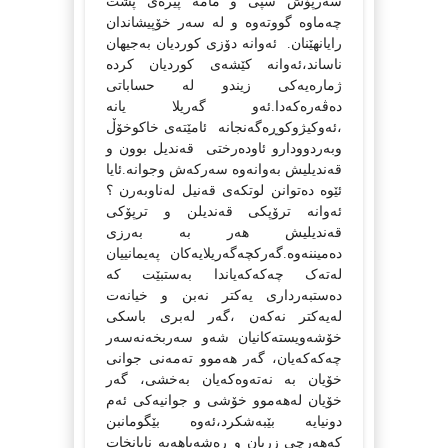
سه‌رپۆش سپی و مامه‌ پیره‌ی پشت
چه‌ماوه‌ گووته‌وه‌ و له‌ سه‌ر خۆپیشاندان
رایانهێنان.
ئه‌وانه‌ دۆزی کوردیان به‌جیهان
ناساند،ئه‌وانه‌ کێشه‌ی کوردیان کرده‌
ژماره‌یه‌کی زیندو له‌ حساباتی
ده‌ڤه‌ره‌که‌دا.
ئه‌و گه‌ریلا یانه‌
،ئه‌وکیژوکوڕه‌گه‌نجانه‌
ئامێته‌ی خاکوخۆڵ
وبه‌ردوودارو ئاوده‌رختی
قه‌ندیل بوون و
قه‌ندیلیش به‌وانه‌وه‌ سه‌رکه‌ش وجوانه‌.ئایا
ئێوه‌ ده‌توانن لوتکه‌ی قه‌نیل له‌ناوبه‌رن ؟
ئه‌وانه‌ ترۆپکی قه‌ندیلن و ترپۆکی
قه‌ندیلیش هه‌ر به‌ به‌رزی
ده‌میننه‌وه‌.
گه‌رکچه‌گه‌ریلایه‌کان په‌یمانییان
له‌ته‌ک چه‌که‌که‌یاندا به‌ستبێت که‌
ده‌ستبه‌رداری یه‌کتر نه‌بن و خیانه‌ت
له‌یه‌کتر نه‌که‌ن ،گه‌ر له‌بری باسکی
خۆشه‌ویسته‌کانیان شه‌و سه‌ربخه‌نه‌سه‌ر
چه‌که‌که‌یان، گه‌ر هه‌موو ته‌مه‌نی جوانی
خۆیان به‌ نه‌ته‌وه‌که‌یان به‌خشی، گه‌ر
خۆیان له‌هه‌موو خۆشی و جوانیه‌کی ئه‌م
دونیایه‌ بێبه‌شکرد،ئه‌وه‌ بێگومانبن
که‌هه‌رچی زریان و ڕه‌شه‌باهه‌یه‌ نایانخات