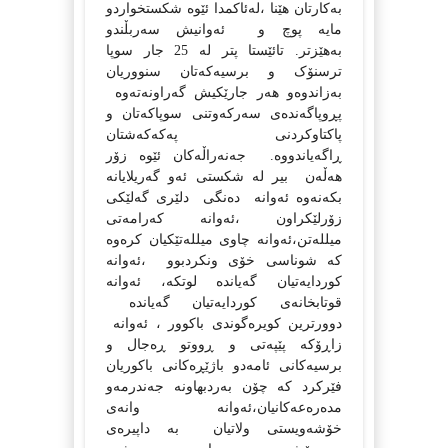
به‌کارتان هێنا ،له‌ئاکمدا ئێوه‌ شکستخواردو
مایه‌ پو‌چ و
ئه‌وانیش سه‌ربڵندو
به‌هێزتر.
تائێستا پتر له‌ 25 جار سوپا
ترسنۆک و برسیه‌که‌تان سنووریان
به‌زاندوه‌و هه‌ر جارێکیش گه‌راونه‌ته‌وه‌
پڕوپاگه‌نده‌ی سه‌رکه‌وتنی سوپاکه‌تان و
پاکتاوکردنی په‌که‌که‌شتان
ڕاگه‌یاندووه‌.
جه‌نه‌راڵه‌کان ئێوه‌ زۆر
هه‌ڵه‌ن
بیر له‌ شکستی ئه‌و گه‌ریلایانه‌
بکه‌نه‌وه‌ ئه‌وانه‌ ‌ ده‌نگی
دلێری گه‌لێکی
زۆرلێکراون ،ئه‌وانه‌ که‌رامه‌تی
میلله‌تن،ئه‌وانه‌ چاوی میلله‌تێکیان کره‌وه‌
که‌ شوناسی خۆی ونکردبوو
،ئه‌وانه‌
کوردایه‌تیان گه‌یانده‌ لوتکه‌، ئه‌وانه‌
قوتابخانه‌ی کوردایه‌تیان گه‌یانده‌
دوورترین کویره‌گوندی باکوور ، ئه‌وانه‌
زاڕۆکه‌ پێپه‌تی و ڕووتو ڕه‌جال و
برسیه‌کانی ئامه‌دو باژێڕه‌کانی باکوریان
فێرکرد که‌ چۆن به‌ردبهاونه‌ جه‌ندرمه‌و
مده‌ره‌عه‌کانیان،ئه‌وانه‌ وانه‌ی
خۆشه‌ویستی ولاتیان
به‌ داپیره‌ی