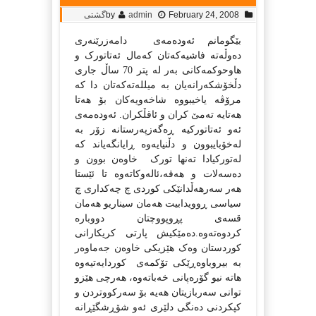
February 24, 2008
admin
by
گشتی
بێگومانم ئه‌وده‌مه‌ی
دامه‌زرێنه‌ری
ده‌وڵه‌ته‌ فاشیه‌که‌تان که‌مال ئه‌تاتورک و
هاوحوکمه‌کانی به‌ر له‌ پتر 70 ساڵ جاری
دڵخۆشکه‌رانه‌یان به‌ میلله‌ته‌که‌تان دا که‌
مرۆڤه‌ یاخیبووه‌ شاخه‌ویه‌کان بۆ هه‌تا
هه‌تایه‌ ته‌مێ کران و ئاقڵکران. ئه‌وده‌مه‌ی
ئه‌و ئه‌تاتورکیه‌ ڕه‌گه‌زپه‌رستانه‌ زۆر به‌
له‌خۆبایبوون و دڵنیایه‌وه‌ ڕایانگه‌یاند که‌
له‌تورکیادا ته‌نها تورک
خاوه‌ن بوون و
ده‌سه‌لات و هه‌قه‌،ئاله‌وکاته‌وه‌ تا ئێستا
هه‌ر سه‌رهه‌ڵدانێکی کوردی چ چه‌کداری چ
سیاسی ڕوویدابیت هه‌مان سیناریو هه‌مان
قسه‌ی پڕوپووچتان دووباره‌
کردوه‌ته‌وه‌.
ده‌مێکیش پارتی کریکارانی
کوردستان وه‌ک هێزیکی خاوه‌ن جه‌ماوه‌ر
به‌ بیروباوه‌ڕێکی تۆکمه‌ی
کوردایه‌تیه‌وه‌
هاته‌ نیو گۆره‌پانی خه‌باته‌وه‌، هه‌رچی هێزو
توانی سه‌ربازیتان هه‌یه‌ بۆ سه‌رکووتردن و
کپکردنی ده‌نگی دلێری ئه‌و شۆڕشگێڕانه‌