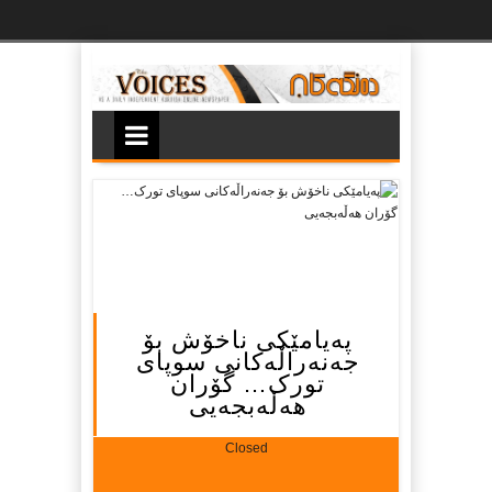
Ski
t
th
conten
په‌یامێکی ناخۆش بۆ
جه‌نه‌راڵه‌کانی سوپای
تورک… گۆران
هه‌ڵه‌بجه‌یی
Closed