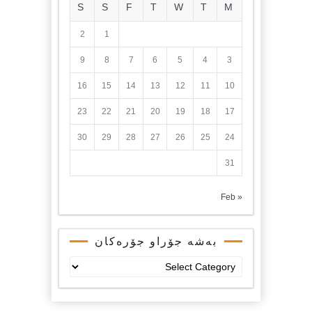
S
S
F
T
W
T
M
2
1
9
8
7
6
5
4
3
16
15
14
13
12
11
10
23
22
21
20
19
18
17
30
29
28
27
26
25
24
31
« Feb
بەشە جۆراو جۆرەکان
بەشە
جۆراو
جۆرەکان