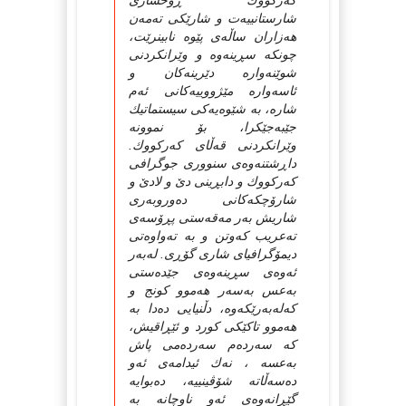
که‌رکووك ڕوخساری
شارستانییه‌ت و شارێکی ته‌مه‌ن
هه‌زاران ساڵه‌ی پێوه‌ نابینرێت،
چونکه‌ سڕینه‌وه‌ و وێرانکردنی
شوێنه‌واره‌ دێرینه‌کان و
ئاسه‌واره‌ مێژووییه‌کانی ئه‌م
شاره‌، به‌ شێوه‌یه‌کی سیستماتیك
جێبه‌جێکرا، بۆ نموونه‌
وێرانکردنی قه‌ڵای که‌رکووك.
داڕشتنه‌وه‌ی سنووری جوگرافی
که‌رکووك و دابڕینی دێ و لادێ و
شارۆچکه‌کانی ده‌وروبه‌ری
شاریش به‌ر مه‌قه‌ستی پڕۆسه‌ی
ته‌عریب که‌وتن و به‌ ته‌واوه‌تی
دیمۆگرافیای شاری گۆڕی‌. له‌به‌ر
ئه‌وه‌ی سڕینه‌وه‌ی جێده‌ستی
به‌عس به‌سه‌ر هه‌موو کو‌نج و
که‌له‌به‌رێکه‌وه،‌ دڵنیایی ده‌دا به‌
هه‌موو تاکێكی کورد و ئێڕاقیش،
که‌ سه‌رده‌م سه‌رده‌می پاش
به‌عسه‌ ، نه‌ك ئیدامه‌ی ئه‌و
ده‌سه‌ڵاته‌ شۆڤینییه‌، ده‌بوایه‌
گێڕانه‌وه‌ی ئه‌و ناوچانه‌ به‌