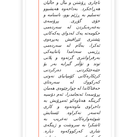
ناچاری ڕۆشتن و ماڵ و حاڵیان
هه‌ڕاجکرد. به‌داخه‌وه‌ هه‌یشبوو
ته‌سلیم به‌ ڕژێم بوو، ناسنامه‌ و
خۆی گۆڕی. پڕۆسه‌ی
به‌عه‌ره‌بکردن له‌ سه‌رده‌می‌
حکومه‌ته‌ یه‌ك له‌دوای یه‌که‌کانی
پێشتری ئێڕاقیش په‌یڕه‌وی
ئه‌کرا، به‌ڵام له‌ سه‌رده‌می
ڕژیمی سه‌دامدا پانتاییه‌کی
به‌رفراوانتری گرته‌وه‌‌ و پلانی
توند و تۆڵتر گیرایه‌ به‌ر بۆ
جێبه‌جێکردنی. ده‌رکردنی
کرێکاره‌کانی کۆمپانیای نه‌وتی
که‌رکووك له‌ سه‌ره‌تای
حه‌فتاکاندا له‌ چوارچێوه‌ی هه‌مان
پڕۆسه‌دا ئه‌نجامدرا، ئه‌م دۆسیه
گرینگه‌ هه‌تاوه‌کو ئه‌مڕۆیش به‌
داخراوی ماوه‌ته‌وه‌ و کاری
له‌سه‌ر نه‌کراوه‌. ئێستایش
شوێنه‌واره‌کانی ته‌عریب به‌
ئاشکرا به سروشت و ژینگه‌ی
شاری که‌رکووکه‌وه‌ دیاره‌.