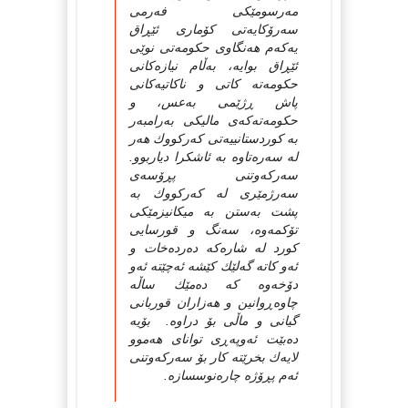
مه‌رسومێکی فه‌رمی
سه‌رۆکایه‌تی کۆماری ئێڕاق
یه‌که‌م هه‌نگاوی حکومه‌تی نوێی
ئێڕاق بوایه‌، به‌ڵام نیازه‌کانی
حکومه‌ته‌ کاتی و ناکاتیه‌کانی
پاش ڕژێمی به‌عس، و
حکومه‌ته‌که‌ی مالیکی به‌رامبه‌ر
به‌ کوردستانییه‌تی که‌رکووك هه‌ر
له‌ سه‌ره‌تاوه‌ به‌ ئاشکرا دیاربوو.‌
سه‌رکه‌وتنی پڕۆسه‌ی
سه‌رژمێری له‌ که‌رکووك به‌
پشت به‌ستن به‌ میکانیزمێکی
تۆکمه‌وه‌، سه‌نگ و قورسایی
کورد له‌ شاره‌که‌ ده‌رده‌خات و
ئه‌و کاته‌ گه‌لێك کێشه‌ ئه‌چێته‌ ئه‌و
دۆخه‌وه‌ که‌ ده‌مێك ساڵه‌
چاوه‌ڕوانین و هه‌زاران قوربانی
گیانی و ماڵی بۆ دراوه‌. بۆیه‌
ده‌بێت ئه‌وپه‌ڕی توانای هه‌موو
لایه‌ك بخرێته‌ کار بۆ سه‌رکه‌وتنی
ئه‌م پڕۆژه‌ چاره‌نوسسازه‌.