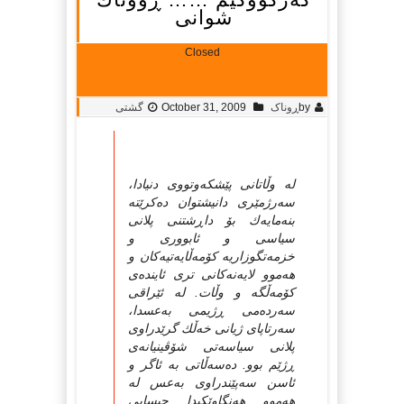
شوانی
Closed
by
ڕوناک
October 31, 2009
گشتی
له‌ وڵاتانی پێشکه‌وتووی دنیادا،
سه‌رژمێری دانیشتوان ده‌کرێته‌
بنه‌مایه‌ك بۆ داڕشتنی پلانی‌
سیاسی و ئابووری و
خزمه‌تگوزاریه‌ کۆمه‌ڵایه‌تیه‌کان و
هه‌موو لایه‌نه‌کانی تری ئاینده‌ی
کۆمه‌ڵگه‌ و وڵات. له‌ ئێراقی
سه‌رده‌می ڕژیمی به‌عسدا،
سه‌رتاپای ژیانی خه‌ڵك گرێدراوی
پلانی سیاسه‌تی شۆڤینیانه‌ی
ڕژێم‌ بوو. ده‌سه‌ڵاتی به‌ ئاگر و
ئاسن سه‌پێندراوی به‌عس له‌
هه‌موو هه‌نگاوێکیدا حیسابی