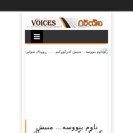
Ski
t
th
conten
ناوم بنووسه‌… منیش
که‌رکووکیم …… ڕووناك