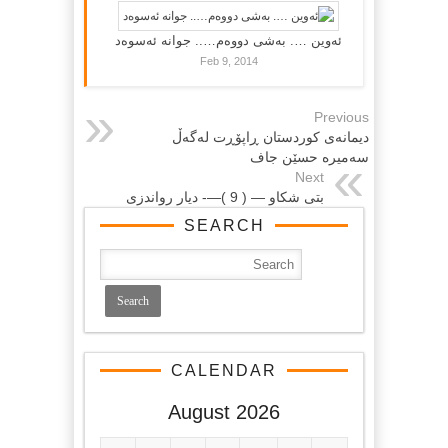
ئەوین …. بەشی دووەم….. جوانە ئەسوەد
Feb 9, 2014
Previous
دیمانه‌ی كوردستان ڕاپۆڕت له‌گه‌ڵ
سه‌میره‌ حسێن جاف
Next
بتی شكاو — ( 9 )—- دیار رواندزی
SEARCH
CALENDAR
August 2026