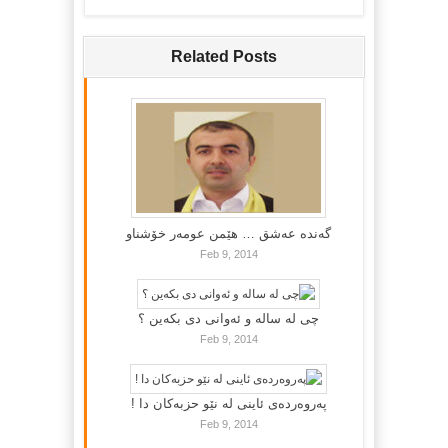
Related Posts
گه‌نده‌ عه‌شق … هێمن عومه‌ر خۆشناو
Feb 9, 2014
چی لە سالە و ئەوانی دی بكەین ؟
Feb 9, 2014
پەروەردەی ئاینی لە نێو حزبەکان دا !
Feb 9, 2014