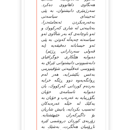
هه‌نگاوی داهاتووی ده‌کرد.
سه‌رژمێری دانیشتوان، به‌ پێی
ئه‌جیندای سیاسه‌تی
به‌عه‌ره‌بکردن ئه‌نجامئه‌‌درا،
به‌تایبه‌تی له‌ شاری که‌رکووك و
ئه‌و ناوچانه‌ی که‌ به‌ر شاڵاوی ئه‌و
سیاسه‌ته‌ چه‌په‌ڵه‌ که‌وتن. به‌ پێی
ئه‌و حیساباته‌ ده‌قیقه‌یه‌ (به‌
قه‌ولی سه‌ردارانی ڕژێم)
ده‌بوایه‌ هێڵکاری جوگرافیای
دابه‌شبوونی دانیشتوانی ئێراق به‌
پێنووسی عه‌قڵییه‌تی شۆڤینیزمی
به‌عس بکێشرایه‌، هه‌ر له‌م
ڕوانگه‌یه‌وه‌ دوو ڕێگه‌ خرایه‌
به‌رده‌م کوردانی که‌رکووك، یان
ده‌بوایه‌ ناسنامه‌ی خۆیان
بگۆڕیبایه‌‌ به‌ عه‌ره‌ب و خۆیان به‌
یه‌کێك له‌ خێڵه‌ عه‌ره‌به‌کان
ته‌نسیب بکردایه‌، یانیش شاریان
بۆ داگیرکه‌ران جێبهێشتایه‌.
زۆربه‌ی کوردان دروشمی لێره‌
ناڕۆمیان هه‌ڵگرت، به‌شێك به‌