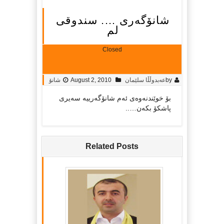
شانۆگه‌ری …. سندوقی
لم
Closed
by
عه‌بدوڵڵا سلێمان
August 2, 2010
شانۆ
بۆ خوێندنه‌وه‌ی ئه‌م شانۆگه‌رییه‌ سه‌یری
پاشکۆ بکه‌ن…..
Related Posts