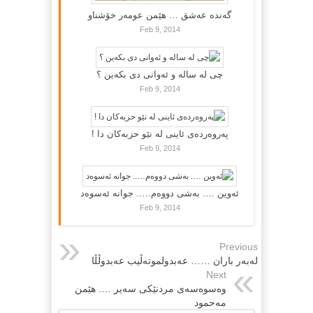
گه‌نده‌ عه‌شق … هێمن عومه‌ر خۆشناو
Feb 9, 2014
چی لە سالە و ئەوانی دی بكەین ؟
Feb 9, 2014
پەروەردەی ئاینی لە نێو حزبەکان دا !
Feb 9, 2014
ئەوین …. بەشی دووەم….. جوانە ئەسوەد
Feb 9, 2014
Previous
له‌به‌ر باران …… عه‌بدولموته‌ڵیب عه‌بدوڵڵا
Next
وه‌سوه‌سه‌ی مردنێكی سه‌یر …. هێمن
مه‌حمود‌