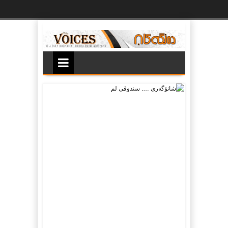
Ski
t
th
conten