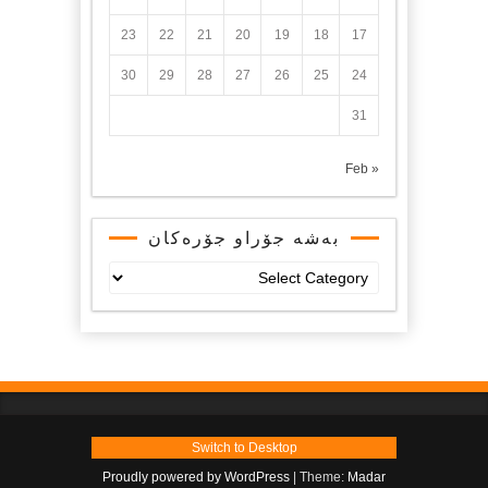
23
22
21
20
19
18
17
30
29
28
27
26
25
24
31
« Feb
بەشە جۆراو جۆرەکان
بەشە
جۆراو
جۆرەکان
Switch to Desktop
Proudly powered by WordPress
|
Theme:
Madar