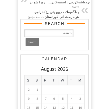
چه‌واشه‌كردنی ڕاستییه‌كان…. ‌ ڕه‌زا شوان
Next
به‌ڵگه‌یه‌ك حزبیبوونی ڕێكخراوی
هونه‌رمه‌ندانی كوردستان ده‌سه‌لمێنێ
SEARCH
CALENDAR
August 2026
S
S
F
T
W
T
M
2
1
9
8
7
6
5
4
3
16
15
14
13
12
11
10