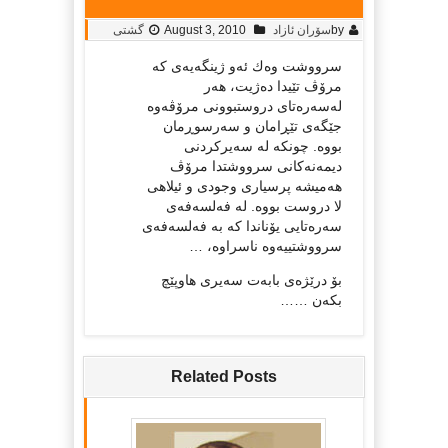
by
سۆران ئازاد
August 3, 2010
گشتی
سرووشت وه‌ك ئه‌و ژینگه‌یه‌ی كه‌
مرۆڤ تێیدا ده‌ژیت، هه‌ر
له‌سه‌ره‌تای دروستبوونی مرۆڤه‌وه‌
جێگه‌ی تێڕامان و سه‌رسوڕمان
بووه‌. چونكه‌ له‌ سه‌یركردنی
دیمه‌نه‌كانی سرووشتدا مرۆڤ
هه‌میشه‌ پرسیاری وجودی و ئیلاهی
لا دروست بووه‌. له‌ فه‌لسه‌فه‌ی
سه‌ره‌تایی یۆناندا كه‌ به‌ فه‌لسه‌فه‌ی
سرووشتییه‌وه‌ ناسراوه‌، …
بۆ درێژه‌ی بابه‌ت سه‌یری هاوپێچ
بکه‌ن ……
Related Posts