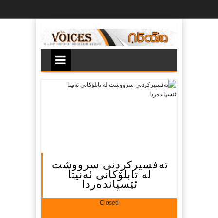
Ski
t
th
conten
ته‌فسیركردنی سرووشت
له‌ تابلۆكانی ئه‌نیتا
ئێسپانده‌ردا
Closed