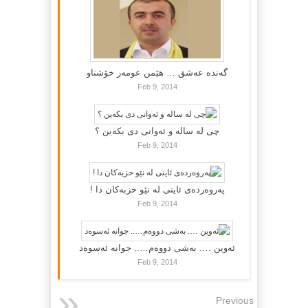
گه‌نده‌ عه‌شق … هێمن عومه‌ر خۆشناو
Feb 9, 2014
چی لە سالە و ئەوانی دی بكەین ؟
Feb 9, 2014
پەروەردەی ئاینی لە نێو حزبەکان دا !
Feb 9, 2014
ئەوین …. بەشی دووەم….. جوانە ئەسوەد
Feb 9, 2014
Previous