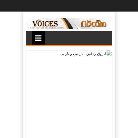
Ski
t
th
conten