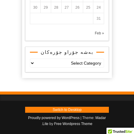
30
29
28
27
26
25
24
31
« Feb
بەشە جۆراو جۆرەکان
بەشە
جۆراو
جۆرەکان
Switch to Desktop
Proudly powered by WordPress
|
Theme:
Madar
.
Lite
by
Free Wordpress Theme