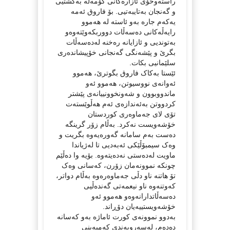
راسته‌وخۆی ئازاره‌کانی کۆمه‌ڵه‌ به‌گشتیی
و گه‌نجان به‌تایبه‌تیی. بۆ فاروق ئه‌مه‌
یه‌که‌م جاره‌ به‌و ئاسته‌ له‌ هه‌موو
رایه‌ڵه‌کانی ده‌سه‌ڵات دووربکه‌وێته‌وه‌و
به‌توندیی و ئازایانه‌ ره‌خنه‌ له‌ده‌سه‌ڵات
بگرێ و پێشه‌نگی گه‌نجانی خۆپیشانده‌ری
سلێمانیی بکات.
ئێستا به‌کاک فاروق بگوترێ، هه‌موو
ئه‌وانه‌ی نووسیوتن، هه‌موو ئه‌و
ماندووبوون و شه‌ونخوونییانه‌ی پێشتر
کردووتن به‌ئه‌ندازه‌ی ئه‌م هه‌ڵوێسته‌ت
تۆی لای جه‌ماوه‌ری کوردستان
خۆشه‌ویست نه‌کرد. به‌ڵام زۆر گرینگه‌
ده‌ست به‌م سامانه‌ گه‌وره‌یه‌وه‌ بگریت و
وه‌ک سیمبۆڵێكی ئه‌به‌دیی تا له‌ژیاندا
ماویت له‌ده‌ستی نه‌ده‌یته‌وه‌. بۆیه‌ وا ده‌ڵێم
چونکه‌ نموونه‌مان زۆرن، که‌سانی وه‌ک
تۆ هاتنه‌ ناو دڵی جه‌ماوه‌ره‌وه‌ به‌ڵام دواتر،
که‌وتنه‌وه‌ ناو نیعمه‌تی گه‌نده‌ڵیی
ده‌سه‌ڵاتدارانه‌وه‌و هه‌موو ئه‌و
خۆشه‌ویستییه‌یان دۆڕاند.
به‌دوو نموونه‌ی کورت ئاماژه‌ به‌و که‌سانه‌
ده‌ده‌م، له‌سه‌روبه‌ندی که‌مپه‌ینی