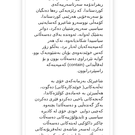
ریفراندۆمه‌ سه‌رتاسه‌رییه‌که‌ی
کوردستاندا، که‌ رێژه‌یه‌کی ره‌ها ده‌نگیان
بۆ سه‌ربه‌خۆیی هه‌رێمی کوردستاندا،
کۆمه‌ڵی نووسه‌رو شاعیرو که‌سایه‌تیی
سیاسیی سه‌رپه‌رشتییان ده‌کرد، دواتر
به‌شێک له‌وانه،‌ ئه‌وه‌نده‌ به‌لای ده‌سه‌ڵاتی
سیاسییدا شکاندیانه‌وه‌، نه‌ک هه‌ر
که‌مپه‌ینه‌که‌یان له‌بار برد، به‌ڵکو زۆر
که‌س خوێندنه‌وه‌ی بۆیان به‌شێوه‌یه‌ک بوو،
گوایه‌ نێردراوی ده‌سه‌ڵات بوون و بۆ
له‌قاڵبدانی (contain) که‌مپه‌ینه‌که‌
راسپێردرابوون.
شاعیرێک به‌زمانه‌که‌ی خۆی به‌
ته‌ڵه‌به‌کانی( خوێندکاره‌کانی) ده‌گوت،
هه‌ڵمیزێن به‌ عه‌ماده‌ی کۆلێژه‌کاندا،
گه‌نجه‌کانی یاخیی ده‌کردو فێری ده‌کردن
به‌گژ گه‌نده‌ڵیی و ده‌سه‌ڵاتدا بچنه‌وه‌.
که‌چیی دوایی خودی خۆی له‌ کادیره‌
سیاسیی و ئایدیۆلۆژییه‌کانی ده‌سه‌ڵات
چاکتر داکۆکیی له‌بته‌کانی ده‌سه‌ڵات
ده‌کرد، له‌سه‌ر شاشه‌ی ته‌له‌فزیۆنه‌کانی