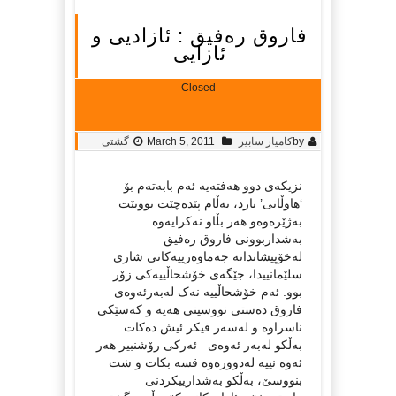
فاروق ره‌فیق : ئازادیی و
ئازایی
Closed
by
کامیار سابیر
March 5, 2011
گشتی
نزیکه‌ی دوو هه‌فته‌یه‌ ئه‌م بابه‌ته‌م بۆ
‘هاوڵاتی’ نارد، به‌ڵام پێده‌چێت بووبێت
به‌ژێره‌وه‌و هه‌ر بڵاو نه‌کرایه‌وه‌.
به‌شداربوونی فاروق ره‌فیق
له‌خۆپیشاندانه‌ جه‌ماوه‌رییه‌کانی شاری
سلێمانییدا، جێگه‌ی خۆشحاڵییه‌کی زۆر
بوو. ئه‌م خۆشحاڵییه‌ نه‌ک له‌به‌رئه‌وه‌ی
فاروق ده‌ستی نووسینی هه‌یه‌ و که‌سێکی
ناسراوه‌ و له‌سه‌ر فیکر ئیش ده‌کات.
به‌ڵکو له‌به‌ر ئه‌وه‌ی ئه‌رکی رۆشنبیر هه‌ر
ئه‌وه‌ نییه‌ له‌دووره‌وه‌ قسه‌ بکات و شت
بنووسێ، به‌ڵکو به‌شدارییکردنی