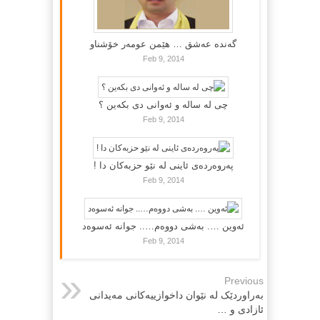
گه‌نده‌ عه‌شق … هێمن عومه‌ر خۆشناو
Feb 9, 2014
چی لە سالە و ئەوانی دی بكەین ؟
Feb 9, 2014
پەروەردەی ئاینی لە نێو حزبەکان دا !
Feb 9, 2014
ئەوین …. بەشی دووەم….. جوانە ئەسوەد
Feb 9, 2014
Previous
به‌راوردێک له‌ نێوان داخوازییه‌کانی مه‌یدانی
ئازادی و …