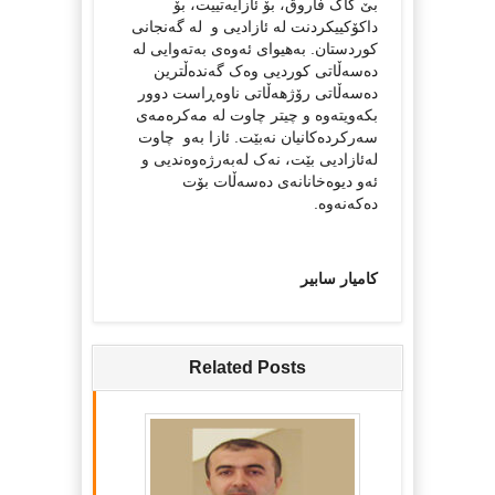
بێ کاک فاروق، بۆ ئازایه‌تییت، بۆ
داکۆکییکردنت له‌ ئازادیی و له‌ گه‌نجانی
کوردستان. به‌هیوای ئه‌وه‌ی به‌ته‌وایی له‌
ده‌سه‌ڵاتی کوردیی وه‌ک گه‌نده‌ڵترین
ده‌سه‌ڵاتی رۆژهه‌ڵاتی ناوه‌ڕاست دوور
بکه‌ویته‌وه‌ و چیتر چاوت له‌ مه‌کره‌مه‌ی
سه‌رکرده‌کانیان نه‌بێت. ئازا به‌و ‌ چاوت
له‌ئازادیی بێت، نه‌ک له‌به‌رژه‌وه‌ندیی و
ئه‌و دیوه‌خانانه‌ی ده‌سه‌ڵات بۆت
ده‌که‌نه‌وه‌.
کامیار سابیر
Related Posts