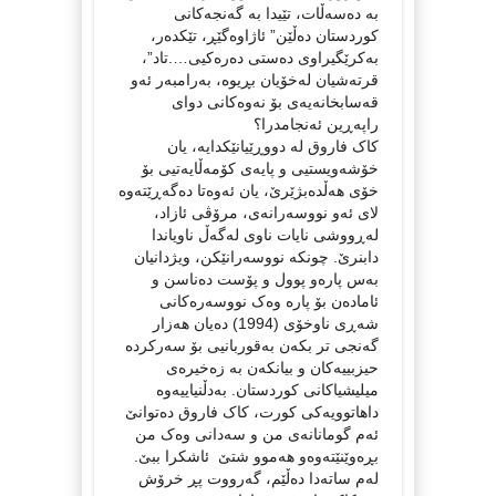
به‌ ده‌سه‌ڵات، تێیدا به‌ گه‌نجه‌کانی
کوردستان ده‌ڵێن” ئاژاوه‌گێڕ، تێکده‌ر،
به‌کرێگیراوی ده‌ستی ده‌ره‌کیی….تاد”،
قرته‌شیان له‌خۆیان بڕیوه‌، به‌رامبه‌ر ئه‌و
قه‌سابخانه‌یه‌ی بۆ نه‌وه‌کانی دوای
راپه‌ڕین ئه‌نجامدرا؟
کاک فاروق له‌ دووڕێیانێکدایه‌، یان
خۆشه‌ویستیی و پایه‌ی کۆمه‌ڵایه‌تیی بۆ
خۆی هه‌ڵده‌بژێرێ، یان ئه‌وه‌تا ده‌گه‌ڕێته‌وه‌
لای ئه‌و نووسه‌رانه‌ی، مرۆڤی ئازاد،
له‌ڕووشی نایات ناوی له‌گه‌ڵ ناویاندا
دابنرێ. چونکه‌ نووسه‌رانێکن، ویژدانیان
به‌س پاره‌و پوول و پۆست ده‌ناسن و
ئاماده‌ن بۆ پاره‌ وه‌ک نووسه‌ره‌کانی
شه‌ڕی ناوخۆی (1994) ده‌یان هه‌زار
گه‌نجی تر بکه‌ن به‌قوربانیی بۆ سه‌رکرده‌
حیزبییه‌کان و بیانکه‌ن به‌ زه‌خیره‌ی
میلیشیاکانی کوردستان. به‌دڵنیاییه‌وه‌
داهاتوویه‌کی کورت، کاک فاروق ده‌توانێ
ئه‌م گومانانه‌ی من و سه‌دانی وه‌ک من
بڕه‌وێنێته‌وه‌و هه‌موو شتێ ئاشکرا ببێ.
له‌م ساته‌دا ده‌ڵێم، گه‌رووت پڕ خرۆش