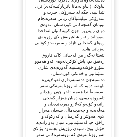
ده‌سه‌ڵاته‌وه‌ هاواری ده‌کرد، کوردستان
پیاوێکی( پیاو به‌مانا پاتریارکییه‌که‌ی‌) تری
تێدا نییه‌، جگه‌ له‌ سه‌رۆکی حیزب و
سه‌رۆکی میلیشیاکان زیاتر. سه‌ره‌نجام
بینیمان گه‌نجه‌کانی کوردستان، نه‌وه‌ی
دوای راپه‌ڕین چۆن کتێبه‌کانیان له‌داخدا
سووتاند و ئه‌و شاعیره‌ش لای زۆرینه‌ی
ره‌های گه‌نجانی ئازاد و سه‌ربه‌خۆ کۆتایی
به‌ژیانی هات.
ئێستا ئه‌گه‌ر من له‌جیاتی کاک فاروق
ره‌فیق بم، پاش کۆکردنه‌وه‌ی ئه‌و هه‌موو
سۆزو خۆشه‌ویستییه‌ گه‌وره‌یه‌ی شاری
سلێمانیی و خه‌ڵکی کوردستان،
ده‌ستبه‌جێ ده‌ستبه‌رداری ئه‌و لاپه‌ڕه‌
تایبه‌ته‌ ده‌بم که‌ له‌ رۆژنامه‌یه‌کی سه‌ر
به‌ده‌سه‌ڵاتدا هه‌مه. ئاخر چۆن ویژدانم
ئاسووده‌ ده‌بێ، ده‌یان هه‌زار گه‌نجی
رانیه‌و کۆیه‌و که‌لارو ده‌ربه‌ندیخان و
هه‌ڵه‌بجه‌ و چه‌مچه‌ماڵ، سه‌دان هه‌زار
لاوی هه‌ولێر و گه‌رمیان و که‌رکوک و
زاخۆ، جیا له‌سلێمانیی، منیان به‌و راده‌یه‌
خۆش بوێ، سبه‌ی رۆژیش بچمه‌وه‌ بۆ لای
ئه‌و رۆژنامه‌یه‌ی که‌ نووسه‌ره‌کانی سه‌ر