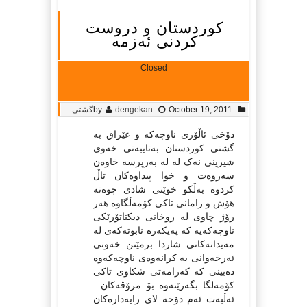
کوردستان و دروست
کردنی ئەزمە
Closed
October 19, 2011
dengekan
by
گشتی
دۆخی ئاڵۆزی ناوچەکە و عێراق بە
گشتی کوردستان بەتایبەتی خەوی
شیرینی نەک لە لە بەرپرسە خاوەن
سەروەت و خوا پیداوەکان تاڵ
کردوە بەڵکو خوێنی شادی چوەتە
هۆش و رامانی تاکی کۆمەڵگاوە هەر
رۆژ چاوی لە روخانی دیکتاتۆرێکی
ناوچەکەیە کە پەیکەرە نابوتەکەی لە
مەیدانەکانی شاردا برمێنن خەونی
ئەرخەوانی بە کرانەوەی ناوچەکەوە
دەبینی کە کەرامەتی شکاوی تاکی
کۆمەلگا بگەرێتەوە بۆ مرۆڤەکان .
ئەڵبەت ئەم دۆخە لای رایەدارەکان