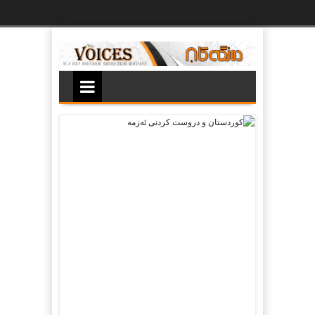
Ski
t
th
conten