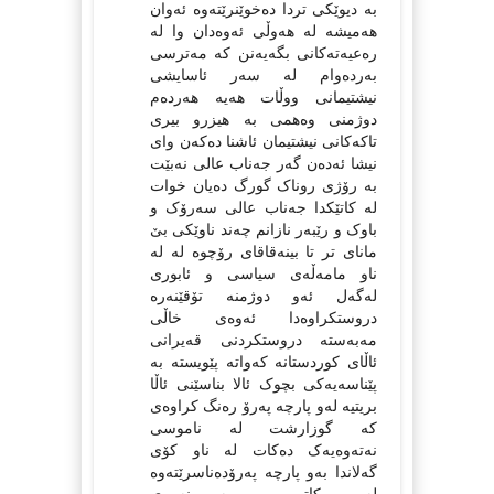
بە دیوێکی تردا دەخوێنرێتەوە ئەوان
هەمیشە لە هەوڵی ئەوەدان وا لە
رەعیەتەکانی بگەیەنن کە مەترسی
بەردەوام لە سەر ئاسایشی
نیشتیمانی ووڵات هەیە هەردەم
دوژمنی وەهمی بە هیزرو بیری
تاکەکانی نیشتیمان ئاشنا دەکەن وای
نیشا ئەدەن گەر جەناب عالی نەبێت
بە رۆژی روناک گورگ دەیان خوات
لە کاتێکدا جەناب عالی سەرۆک و
باوک و رێبەر نازانم چەند ناوێکی بێ
مانای تر تا بینەقاقای رۆچوە لە لە
ناو مامەڵەی سیاسی و ئابوری
لەگەل ئەو دوژمنە تۆقێنەرە
دروستکراوەدا ئەوەی خاڵی
مەبەستە دروستکردنی قەیرانی
ئاڵای کوردستانە کەواتە پێویستە بە
پێناسەیەکی بچوک ئالا بناسێنی ئاڵا
بریتیە لەو پارچە پەرۆ رەنگ کراوەی
کە گوزارشت لە ناموسی
نەتەوەیەک دەکات لە ناو کۆی
گەلاندا بەو پارچە پەرۆدەناسرێتەوە