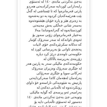
بەجێ نەکردنی مادەی ١٤٠ لە ئەستۆی
رایەدارانی کوردایە سەرکرادیەتی هەردو
پارتی فەرمانرەوا کە تا ئێستاشی لە گەڵ
بێت هەرێمەکەیان کردوە بە دو بەشەوە
بە زەبری هێز و پارە خۆیان هێشتوەتەوە
بەسەر شانی خەڵکی بەش مەینەتی
کوردستانەوە لە گەرانەوەیاندا مەلا
بەختیار فەرمانرەوای زۆنی سەوز بۆ
ئەوەی تاوانەکە لە سەر سەرۆک کۆمار
کە دەکاتە سکرتێرەکەی خۆی لاببات
پەنجەی تاوانی بۆ بەرپرسانی کورد لە
حکومەتی ناوەندی درێژ کرد دیارە
زۆرینەی بەرپرسە باڵاکان لە
حکومەتەکەی مالیکی سەر بە پارتین هەر
لە جێگری سەرۆک وەزیران سەرۆک
ئەرکانی سوپا و جێگری سەرۆکی
پەرلەمان لەهەمان کاتدا سەرکردایەتی
پارتیش بە شێوەیەکی ناراستەو خۆ داوای
رونکردنەوە لە تاڵەبانی دەکەن لە
بەرامبەر ئەو پرسەی کە گوایە مالیکی
وتویەتی جێ بەجێ نەکردنی مادەی ١٤٠
دەستور لە ئەستۆی تاڵەبانی دایە بۆ
پەردەپۆش کردنی ئەم لاوازیانەی خۆیان