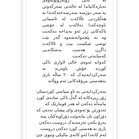
لە کاتی روبەروبونەوەی
نەیارەکانیاندا لە حالەتی سەرکەوتن
بە سەر دوژمنە سەرسەختەکەتدا بە
هەڵکردنی ئاڵاکەت لە ئاسمانی
ناوچەکەدا دەلالەت لە خۆشی
تاکەکانی ژێر ئەو بەیداخە دەکەیت
وە بە پێچەوانەشەوە گەر بێت
توشی شکست بیت و ئالاکەت
داگرن هەست بەشکاندیی
کەسایەتی دەکەیت
کەواتە ئەوەی خالی لاوازی تاکی
کوردە خۆش باوەریە بە
سەرکردایەتیەک کە ٢٠ ساڵە یاری
بەهەستی مرۆڤەکانی ئەم ووڵاتە
سەرکردایەتی بە ناو سیاسی کوردستان
زۆر زیرەکانە لە گەڵ تاکی سادەی کورد
مامەڵە دەکەن لە هەر قومارێک کە
ئەدۆرێن بۆ ئەوەی وای پیشان نەدەن کە
دۆراون یان بیانەوێت دۆراویەکیان پینە
پەرۆ بکەن ئەزمەیەک دروست دەکەن
یاری بە هەستی کورد دەکەن دروست
لەم کاتەدا لەو کاتەی مالیکی وتبوی جێ