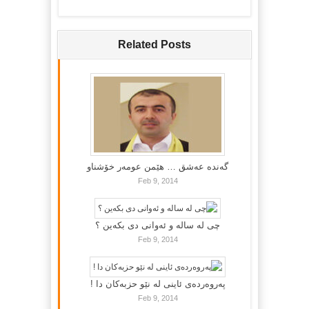
Related Posts
گه‌نده‌ عه‌شق … هێمن عومه‌ر خۆشناو
Feb 9, 2014
چی لە سالە و ئەوانی دی بكەین ؟
Feb 9, 2014
پەروەردەی ئاینی لە نێو حزبەکان دا !
Feb 9, 2014