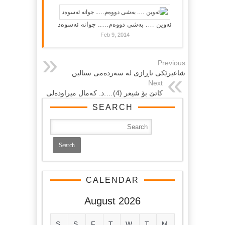
ئەوین …. بەشی دووەم….. جوانە ئەسوەد
Feb 9, 2014
Previous
شاعیرێكی ناڕازی له‌ سه‌رده‌می ستالین
Next
کاتێ بۆ شیعر (4)….د. که‌مال میراوده‌لی
SEARCH
CALENDAR
August 2026
S
S
F
T
W
T
M