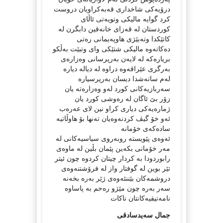
درۆیەکی شاخداری قەبەکراویان دروست
کرد گوایە مالیکی وتویەتی ئاڵای
کوردستان لە قەزای خانەقین دابگرن لە
کاتێکدا وتەبێژی هاوپەیمانی رەتی
دەکاتەوە مالیکی شتێکی وای وتبێت بەڵکو
بریارەکە لە لایەن بەرپرسانی وەزارەی
بەرگری عێراقەوە دراوە لە دیالە دیارە
لەم ساتەشدا دیسان بەرپرسیارە
سەربازیەکانی کورد لەو وەزارەتە یان
زۆر بێ ئاگان لە رەوشی کورد یان
ژمارەیەکی دیاری کراو نین لای عەرەب
ئەو خۆ گیڤ کردنەوەیان تەنها بۆ هاوڵاتیە
سادەکەی خۆمانە
ئەوەی پێویستە روبەروی سیاسیەکانی لە
مەر خۆمانی بکەین پێمان بڵین لە ماوەی
رابوردودا بە کردار چیتان کردوە چون ئیتر
تێر بوین لە گوفتار واز لە فرۆشتنەوەی
دروشمەکان بێننئەوەی ژێر بەرە بخەنە
سەر بەرە چون مێژو رەحم بە پاساوە
نامەتیقیەکانتان ناکات
جمال سەیدسادقی