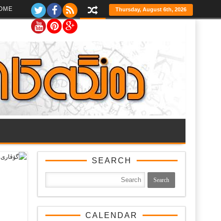
Ski
OME
Thursday, August 6th, 2026
t
th
conten
SEARCH
CALENDAR