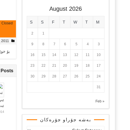
August 2026
S
S
F
T
W
T
M
Closed
2
1
, 2011
9
8
7
6
5
4
3
بۆ خوێندنەوەی 
16
15
14
13
12
11
10
23
22
21
20
19
18
17
 Posts
30
29
28
27
26
25
24
31
ئەو
« Feb
ئە
014
بەشە جۆراو جۆرەکان
بەشە