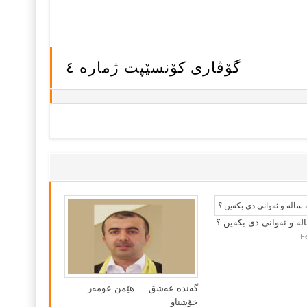
گۆڤاری کۆنسێپت ژمارە ٤
لە و ئەوانی دی بكەین ؟
F
گه‌نده‌ عه‌شق … هێمن عومه‌ر
خۆشناو