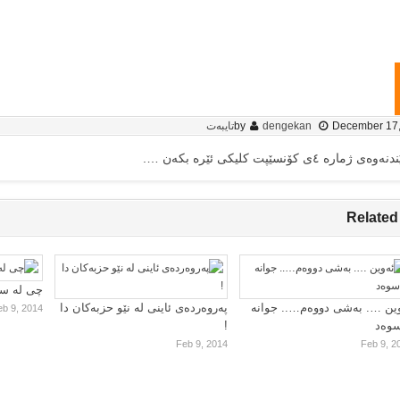
December 17
dengekan
by
تایبەت
ژمارە ٤ی کۆنسێپت کلیکی ئێرە بکەن ….
Related
چی لە سا
ین …. بەشی دووەم….. جوانە
پەروەردەی ئاینی لە نێو حزبەکان دا
eb 9, 2014
سوەد
!
Feb 9, 2014
Feb 9, 2