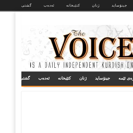
جینۆساید
ژنان
کتێبخانە
ئەدەب
گشتی
ره‌ی ئێمه
جینۆساید
ژنان
کتێبخانە
ئەدەب
گشتی