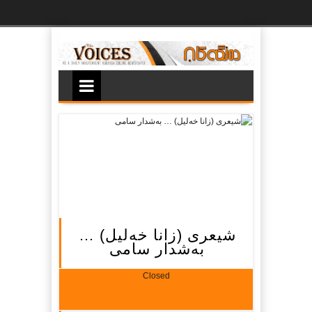
Ski
t
th
conten
شیعری (زانا خه‌لیل) …
به‌شدار سامی
Closed