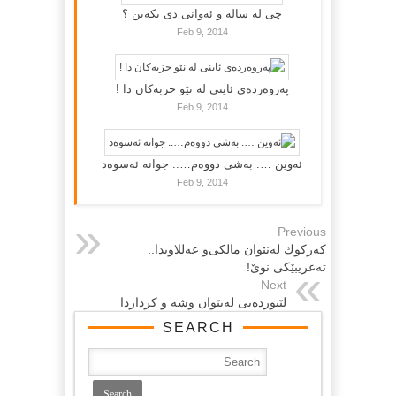
چی لە سالە و ئەوانی دی بكەین ؟
Feb 9, 2014
پەروەردەی ئاینی لە نێو حزبەکان دا !
Feb 9, 2014
ئەوین …. بەشی دووەم….. جوانە ئەسوەد
Feb 9, 2014
Previous
كه‌ركوك له‌نێوان مالكی‌و عه‌للاویدا..
ته‌عریبێكی نوێ!
Next
لێبوردەیی لەنێوان وشە و کرداردا
SEARCH