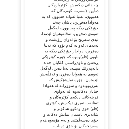
چه‌ندانی دیكه‌یش. كۆتربازه‌كان
ده‌ڵێن: (سه‌ره‌تا كۆتره‌كان كه‌
هه‌بوون، ته‌نیا ئه‌وانه‌ هه‌بوون كه‌ به‌
هه‌وادا ده‌فڕین، پاشان چه‌ند
جۆرێكی دیكه‌ په‌یابوون، له‌گه‌ڵ
ئه‌وه‌ی ده‌فڕین، ته‌قله‌یشیان لێده‌دا،
ئیدی سه‌رنج بۆ ئه‌وان ڕؤیشت و
له‌به‌های ئه‌وانه‌ كه‌م بۆوه‌ كه‌ ته‌نیا
ده‌فڕین، دواجار جۆرێكی دیكه‌ به‌
ناویی (فاو)وه‌وه‌ كه‌ جۆره‌ كۆترێكی
ڕه‌شن و ناوه‌ڕاستی كلكیان چه‌ند
دانه‌په‌ڕێك سپینه‌، په‌یا ده‌بن، له‌گه‌ڵ
ئه‌وه‌ی به‌ هه‌وادا ده‌فڕن و ته‌قڵه‌یش
لێده‌ده‌ن، جۆره‌ نمایشێكیش كه‌
به‌رزبوونه‌وه‌ و سووڕانه‌ له هه‌وادا‌
جیایان ده‌كاته‌وه‌، له‌ ته‌واوی
فڕینه‌كانی دیكه‌ی كۆتره‌كان و
ته‌نانه‌ت ته‌یری دیكه‌یش، كۆتری
(فاو) خۆی وه‌كوو شاكۆتر و
شاته‌یری ئاسمان نمایش ده‌كات و
خۆی ده‌سه‌ڵمێنێ و به‌م هۆیه‌وه‌ هه‌م
سه‌رنجه‌كان بۆ خۆی ده‌بات،