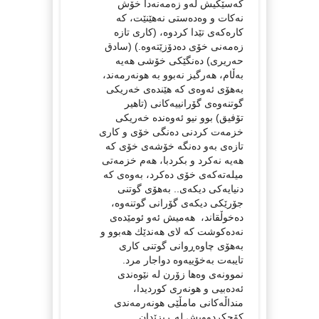
كه‌سێكیش له‌و زه‌مه‌نه‌دا خۆش
نه‌كات و وه‌ده‌ستی نه‌هێنێت، كه‌
كاره‌كه‌ی تێدا كردوه‌، (كاری تازه‌
زه‌مه‌نی خۆی ده‌دۆزێته‌وه.‌)‌ (سادق
حه‌ریری) ده‌نگێكی خۆشی هه‌یه‌
به‌ڵام، هه‌رگیز نه‌بوو به‌ هونه‌رمه‌ند،
به‌هۆی ئه‌وه‌ی كه‌ هێنده‌ی خه‌ریكی
گوتنه‌وه‌ی گۆرانییه‌كانی (تاهیر
تۆفیق) بوو نیو ئه‌وه‌نده‌ خه‌ریكی
خزمه‌ت كردنی ده‌نگی خۆی و كاری
تازه‌ی به‌و ده‌نگه‌ خۆشه‌ی خۆی كه‌
هه‌یه‌ نه‌كرد و بكردبا، هه‌م خزمه‌تی
میله‌ته‌كه‌ی خۆی ده‌كرد، به‌وه‌ی كه‌
دنیایه‌كی دیكه‌ی.. به‌هۆی گوتنی
جۆرێكی دیكه‌ی گۆرانی گوتنه‌وه‌،
ده‌خوڵقاند، هه‌میش ئه‌و ئومێده‌ی
نه‌ده‌كوشت كه‌ لای هه‌ندێك هه‌بوو و
به‌هۆی چاوه‌ڕوانی گوتنی كاری
تایبه‌ت به‌خۆییه‌وه‌ دواجار مرد.
نموونه‌ی وه‌ها زۆرن له‌ نێوه‌ندی
ئه‌ده‌بیی و هونه‌ری كوردیدا،
منداڵه‌كانی مامڵێی هونه‌رمه‌ندی
كۆچكردوویش له‌ ڕیزێدان..