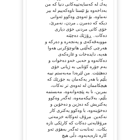
یه‌ك له‌ كه‌سایه‌تییه‌كانی دنیا كه‌ من
به‌داخه‌وه‌ بۆ ئێستا ناوه‌كه‌ییم له‌ بیر
نه‌ماوه‌، بۆ ئه‌وه‌ی وه‌كوو ئه‌وانی
دیكه‌ كه‌ ده‌مرن ـ مردن، نه‌مرێ،
خۆی كاتی مردنی خۆی دیاری
ده‌كات.. ڕۆژێك ده‌چێته‌
مووبه‌قه‌كه‌ی و په‌نجه‌ره‌ و ده‌ركه‌ و
هه‌رچی كه‌ڵێنی هاتوچۆكرنی هه‌وا
هه‌یه‌، دایده‌خات و غازه‌كه‌ی
ده‌كاته‌وه‌ و حه‌بی خه‌و ده‌خوات و
به‌م جۆره‌ كۆتایی به‌ ژیانی خۆی
ده‌هێنێت. من لێره‌دا مه‌به‌ستم نییه‌
بڵێم با هه‌ر یه‌كه‌مان به‌ جۆرێك كه‌
هیچكاممان له‌ ئه‌وه‌ی تر نه‌كات،
بمرین، نا به‌ پێچه‌وانه‌وه‌، مه‌بستمه‌
بڵێم، به‌لانیكه‌مه‌وه‌، ئه‌گه‌ر وه‌كوو
یه‌كتریش كه‌ ده‌ژین و ده‌خۆین و
ده‌خۆینه‌وه‌، با وه‌كوو یه‌كتری كار
نه‌كه‌ین. مرۆڤ ئه‌وكاته‌ خزمه‌تی
مرۆڤایه‌تی ده‌كات كه‌ كارێكی تازه‌
بكات، ته‌نانه‌ت ئه‌گه‌ر به‌هۆی ئه‌و
كاره تازه‌یه‌یه‌وه‌، دڵی هیچ