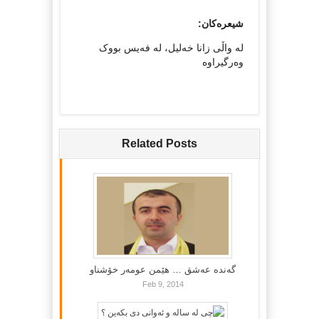
شیعره‌كان:
له‌ واڵی زانا خه‌لیل، له‌ فه‌یس بووک
وه‌رگیراوه‌
Related Posts
گه‌نده‌ عه‌شق … هێمن عومه‌ر خۆشناو
Feb 9, 2014