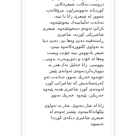
دروست ده‌كات، شیعره‌كانی
كوردیانه‌ نه‌نووسراون، مرۆڤانه‌ن،
سنوور له‌ شیعری زانا دا نییه‌،
ته‌نانه‌ت ئه‌ڵمانییه‌ك بیخوێنێته‌وه‌،
نازانێ ئه‌وه‌ی ده‌یخوێنێته‌وه‌، شیعری
شاعیرێكی كورده‌، شاعیری
ڕاسته‌قینه‌ ده‌بێ وه‌ها بێ، ده‌بێ دنیا
به‌ ته‌واوی كلتووره‌كانه‌وه‌ ببینێ،
شیعر یادنووس نییه‌ چۆنت ویست
وه‌ها له‌ خۆت و ده‌وروبه‌رت بدوێی ـ
بنووسی. زانا خه‌لیل نه‌ك هه‌ر به‌
دووباره‌كردنه‌وه‌ی ئه‌وانه‌ی پێش
خۆیه‌وه‌ خه‌ریك نه‌بوو، ته‌نانه‌ت ئه‌و
كه‌ره‌ستانه‌یش كه‌ شاعیرانی كورد
له‌وه‌ته‌ی كورد شاعیری هه‌یه‌ پێیه‌وه‌
خه‌ریكن، پێیه‌وه‌ خه‌ریك نه‌بوو.
زانا له‌ شار ده‌دوێ، شار به‌ ته‌واوی
پێكهاته‌كانییه‌وه‌، پێشتر ئه‌وه‌م له‌
شیعری شاعیری دیكه‌ی كورددا
نه‌بینیوه‌.