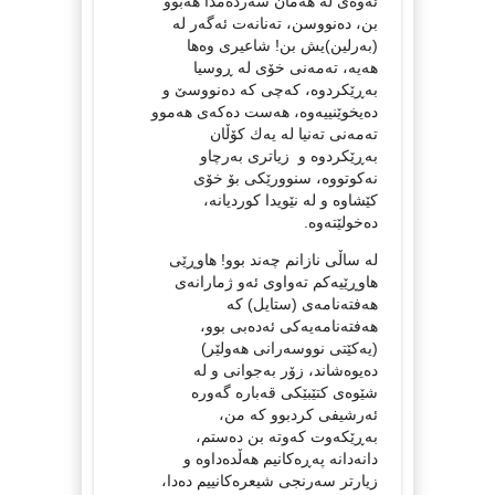
ئه‌وه‌ی له‌ هه‌مان سه‌رده‌مدا هه‌بوو
بن، ده‌نووسن، ته‌نانه‌ت ئه‌گه‌ر له‌
(به‌رلین)یش بن! شاعیری وه‌ها
هه‌یه‌، ته‌مه‌نی خۆی له‌ ڕوسیا
به‌ڕێكردوه‌، كه‌چی كه‌ ده‌نووسێ و
ده‌یخوێنییه‌وه‌، هه‌ست ده‌كه‌ی هه‌موو
ته‌مه‌نی ته‌نیا له‌ یه‌ك كۆڵان
به‌ڕێكردوه‌ و زیاتری به‌رچاو
نه‌كوتووه‌، سنوورێكی بۆ خۆی
كێشاوه‌ و له‌ نێویدا كوردیانه‌،
ده‌خولێته‌وه‌.
له‌ ساڵی نازانم چه‌ند بوو! هاوڕێی
هاوڕێیه‌كم ته‌واوی ئه‌و ژمارانه‌ی
هه‌فته‌نامه‌ی (ستایل) كه‌
هه‌فته‌نامه‌یه‌كی ئه‌ده‌بی بوو،
(یه‌كێتی نووسه‌رانی هه‌ولێر)
ده‌یوه‌شاند، زۆر به‌جوانی و له‌
شێوه‌ی كتێبێكی قه‌باره‌ گه‌وره‌
ئه‌رشیفی كردبوو كه‌ من،
به‌ڕێكه‌وت كه‌وته‌ بن ده‌ستم،
دانه‌دانه‌ په‌ڕه‌كانیم هه‌ڵده‌داوه‌ و
زیارتر سه‌رنجی شیعره‌كانییم ده‌دا،