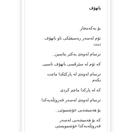
بانهۆف
بۆ یەکەمجار
تۆم لەسەر رەسیفێکى ناو بانهۆف
دیت
ترسام لەوەى یەکتر بناسین..
کە تۆم لە سێرڤسى بانهۆف ناسیى
ترسام لەوەى لە پارکێکدا ماچت
بکەم
کە لە پارکدا ماچم کردى
ترسام لەوەى لەسەر قەروێڵەیەکدا
بۆ هەمیشەیى خۆشمبوێى..
کە بۆ هەمیشەیی لەسەر
قەروێڵەیەکدا خۆشمویستى