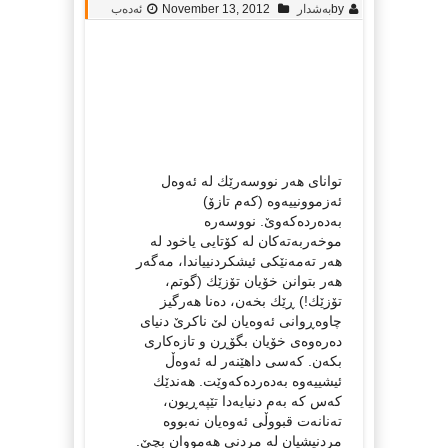
by
به‌شدار
November 13, 2012
ئەدەب
توانای هه‌ر نووسه‌رێك له‌ ئه‌وه‌ل
ئه‌زموونییه‌وه‌ (كه‌م تازۆ)
به‌ده‌رده‌كه‌وێ. نووسه‌ره‌
موخه‌ربه‌ته‌كان له‌ كۆتایی یاخود له‌
هه‌ر ته‌مه‌نێكی ئیشكردنییاندا، مه‌گه‌ر
هه‌ر بتوانن خۆیان تۆزێك (گوتم،
تۆزێك!) ڕێك بخه‌ن، ده‌نا هه‌رگیز
چاوه‌ڕوانی ئه‌وه‌یان لێ ناكرێ دنیای
ده‌ره‌وه‌ی خۆیان بگۆڕن و تازه‌كاری
بكه‌ن. كه‌سی داهێنه‌ر له‌ ئه‌وه‌ڵ
ئیشییه‌وه‌ به‌ده‌رده‌كه‌وێت. هه‌ندێك
كه‌س كه‌ به‌م دنیایه‌دا تێپه‌ڕیون،
ته‌نانه‌ت قبووڵی ئه‌وه‌یان نه‌بووه‌‌
مردنیشیان له‌ مردنی هه‌مووان بچێ.