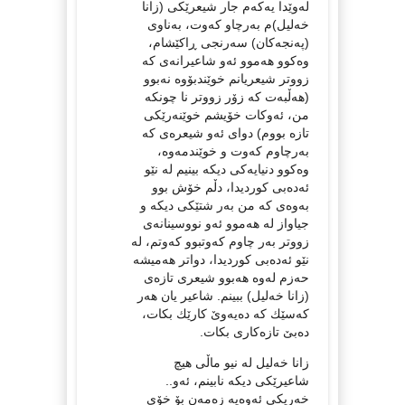
له‌وێدا یه‌كه‌م جار شیعرێكی (زانا
خه‌لیل)م به‌رچاو كه‌وت، به‌ناوی
(په‌نجه‌كان) سه‌رنجی ڕاكێشام،
وه‌كوو هه‌موو ئه‌و شاعیرانه‌ی كه‌
زووتر شیعریانم خوێندبۆوه‌ نه‌بوو
(هه‌ڵبه‌ت كه‌ زۆر زووتر نا چونكه‌
من، ئه‌وكات خۆیشم خوێنه‌رێكی
تازه‌ بووم) دوای ئه‌و شیعره‌ی كه‌
به‌رچاوم كه‌وت و خوێندمه‌وه‌،
وه‌كوو دنیایه‌كی دیكه‌ بینیم له‌ نێو
ئه‌ده‌بی كوردیدا، دڵم خۆش بوو
به‌وه‌ی كه‌ من به‌ر شتێكی دیكه‌ و
جیاواز له‌ هه‌موو ئه‌و نووسینانه‌ی
زووتر‌ به‌ر چاوم كه‌وتبوو كه‌وتم، له‌
نێو ئه‌ده‌بی كوردیدا، دواتر هه‌میشه‌
حه‌زم له‌وه‌ هه‌بوو شیعری تازه‌ی
(زانا خه‌لیل) ببینم. شاعیر یان هه‌ر
كه‌سێك كه‌ ده‌یه‌وێ كارێك بكات،
ده‌بێ تازه‌كاری بكات.
زانا خه‌لیل له‌ نیو ماڵی هیچ
شاعیرێكی دیكه‌ نابینم، ئه‌و..
خه‌ریكی ئه‌وه‌یه‌ زه‌مه‌ن بۆ خۆی