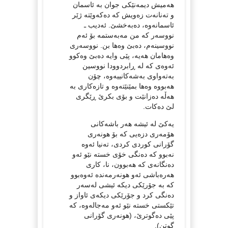
هه‌میش دیمه‌نێكی جوان به‌ ئاسمان
و ته‌نانه‌ت زه‌ویش كه‌ ده‌كه‌وێته‌ ژێر
ئاسمانه‌وه‌، ده‌به‌خشێ. ئه‌دیب ـ
نووسه‌ر كه‌ من مه‌به‌ستمه‌ بۆ ئه‌م
نووسینه‌م، ده‌بێ وه‌ها بن. نووسه‌ری
وه‌هامان هه‌یه‌، پێی وایه‌ ده‌بێ وه‌كوو
ئه‌وه‌ی كه‌ له‌ ڕابردوودا نووسین
به‌ته‌واوی به‌شه‌كانییه‌وه‌، چۆن
هه‌بووه‌ وه‌ها بمێنێته‌وه‌ و تازه‌كاری به‌
هه‌ڵه‌ ده‌زانێت و بۆی بكرێ ڕێگری
لێ ده‌كات.
یه‌كێ له‌ ئیشه‌ هه‌ر باشه‌كانی
هۆمه‌ری دزه‌یی كه‌ بۆ هونه‌ری
گۆرانی كوردی كردی، ته‌نیا ئه‌وه‌
نه‌بوو كه‌ ده‌نگی خۆی خسته‌ نێو ئه‌و
ده‌نگانه‌ی كه‌ هه‌بوون، نا، كاری
هه‌ره‌باشی ئه‌و هونه‌رمه‌نده ئه‌وه‌بوو
كه‌ به‌ جۆرێكی دیكه‌ ئیشی له‌سه‌ر
ده‌نگی كرد و جۆرێكی دیكه‌ی ئاواز و
تێكستی خسته‌ نێو ئه‌و مه‌جاله‌وه‌، كه‌
پێی ده‌گوترێ، (هونه‌ری گۆرانی
گوتن).