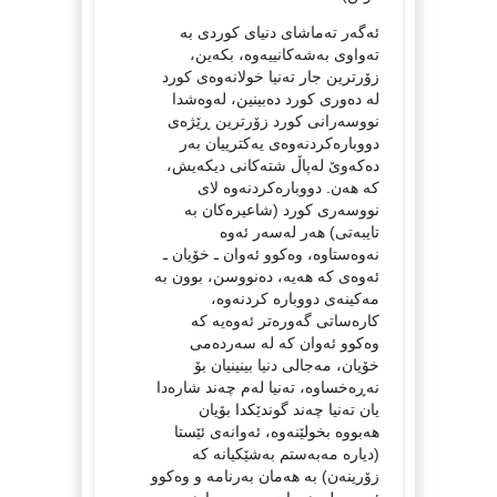
ئه‌گه‌ر ته‌ماشای دنیای كوردی به‌
ته‌واوی به‌شه‌كانییه‌وه‌، بكه‌ین،‌
زۆرترین جار ته‌نیا خولانه‌وه‌ی كورد
له‌ ده‌وری كورد ده‌بینین، له‌وه‌شدا
نووسه‌رانی كورد زۆرترین ڕێژه‌ی
دووباره‌كردنه‌وه‌ی یه‌كترییان به‌ر
ده‌كه‌وێ له‌پاڵ شته‌كانی دیكه‌یش،
كه‌ هه‌ن. دووباره‌كردنه‌وه‌ لای
نووسه‌ری كورد (شاعیره‌كان به‌
تایبه‌تی) هه‌ر له‌سه‌ر ئه‌وه‌
نه‌وه‌ستاوه‌، وه‌كوو ئه‌وان ـ خۆیان ـ
ئه‌وه‌ی كه‌ هه‌یه‌، ده‌نووسن، بوون به‌
مه‌كینه‌ی دووباره‌ كردنه‌وه‌،
كاره‌ساتی گه‌وره‌تر ئه‌وه‌یه‌ كه‌
وه‌كوو ئه‌وان كه‌ له‌ سه‌رده‌می
خۆیان، مه‌جالی دنیا بینینیان بۆ
نه‌ڕه‌خساوه‌، ته‌نیا له‌م چه‌ند شاره‌دا
یان ته‌نیا چه‌ند گوندێكدا بۆیان
هه‌بووه‌ بخولێنه‌وه‌، ئه‌وانه‌ی ئێستا
(دیاره‌ مه‌به‌ستم به‌شێكیانه‌ كه‌
زۆرینه‌ن) به‌ هه‌مان به‌رنامه‌ و وه‌كوو