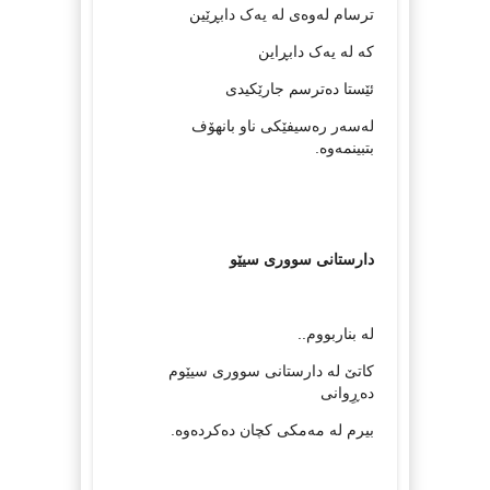
ترسام لەوەى لە یەک دابڕێین
کە لە یەک دابڕاین
ئێستا دەترسم جارێکیدى
لەسەر رەسیفێکى ناو بانهۆف
بتبینمەوە.
دارستانى سوورى سيێو
له‌ بناربووم..
كاتێ له‌ دارستانى سوورى سيێوم
ده‌ڕِوانى
بيرم له‌ مه‌مكى كچان ده‌كرده‌وه‌.