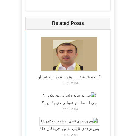
Related Posts
گه‌نده‌ عه‌شق … هێمن عومه‌ر خۆشناو
Feb 9, 2014
چی لە سالە و ئەوانی دی بكەین ؟
Feb 9, 2014
پەروەردەی ئاینی لە نێو حزبەکان دا !
Feb 9, 2014