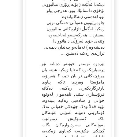
دیكه‌دا ئه‌ڵێت ( بۆیه‌ ڕۆژی منالبوونی
بۆخۆی داستانێك بوو، هه‌رچی پیاو
بوو له‌ده‌می ژنه‌كانیانه‌وه‌
چاوه‌ڕێبوون هه‌واڵی جه‌نگی نوێی
زه‌كیه‌ له‌گه‌ڵ ئازاره‌كانی منالبوون
ببیستن… هه‌ركه‌سه‌و له‌ناخییه‌وه‌
وێنه‌ی خۆی له‌زۆڵی داهاتوو دا
ده‌بینیه‌وه‌ ) ئه‌مانه‌و چه‌ندان دیمه‌نی
تراژیدی زه‌كیه‌ ده‌بینین …
لێره‌وه‌ نوسه‌ر خوێنه‌ر ده‌باته‌ نێو
پرسیارێكه‌وه‌ كه‌ ئایا زه‌كیه‌ شێته‌ یان
مرۆچه‌كانی تر یان ئێمه‌ ؟ هه‌ربۆیه‌
مامۆستا وه‌ردی تاكه‌ پیاوی
پارێزگاریكه‌ری زه‌كیه‌، ده‌كاته‌
فرۆشیاری شێتی تاهه‌موان له‌وێوه‌
جوانی و ساده‌یی زه‌كیه‌ ببینه‌وه‌،
بۆیه‌ قه‌لاَ وه‌ک جێیه‌کی خه‌یاڵی نه‌ک
کۆنکرێتی ده‌بێته‌ شوێنی شێته‌كان
تاكه‌ كه‌سێكیش ده‌توانێت
له‌وێنه‌كانی سه‌ردیواره‌كان بگات
كچێكی چكۆله‌یه‌ كه‌ناوی زه‌كیه‌یه‌