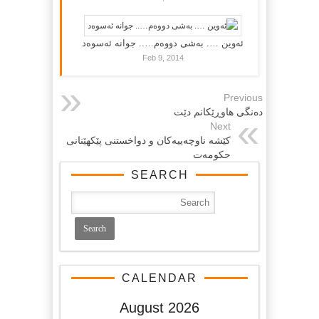
ئەوین …. بەشی دووەم….. جوانە ئەسوەد
Feb 9, 2014
Previous
دەنگی هاوڕێكانم دێت
Next
کێشە ناوچەییەکان و دواخستنى پێکهێنانى
حکومەت
SEARCH
CALENDAR
August 2026