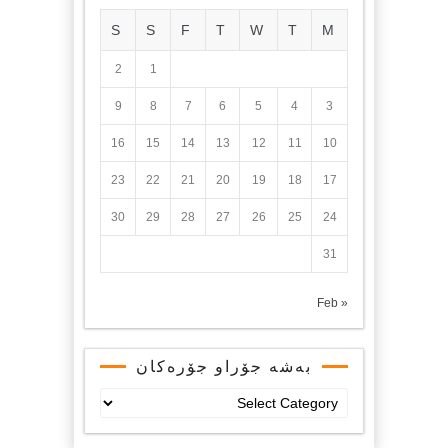
S
S
F
T
W
T
M
2
1
9
8
7
6
5
4
3
16
15
14
13
12
11
10
23
22
21
20
19
18
17
30
29
28
27
26
25
24
31
« Feb
بەشە جۆراو جۆرەکان
بەشە
جۆراو
جۆرەکان