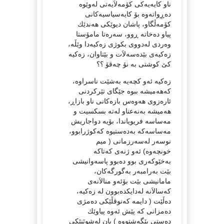
ناو كایه‌یه‌كی كۆمه‌لاَیه‌تی له‌وێوه‌
ده‌ڕِواته‌وه‌ بۆ كایه‌سیاسیه‌كانی
كۆمه‌ڵگاو، پاشان دیوێكی هه‌ندێك
پیاو ده‌خاته‌ ڕوو، سه‌ره‌تا مامۆستا
وه‌ردی له‌دووی بكوژی زه‌كیه‌دا وێڵه‌،
زه‌كیه‌ی بێده‌سه‌لاَت و بێتاوان، زه‌كیه‌
كێ كوشتی به‌ نۆ چه‌قۆ ؟؟
زه‌كیه‌ ئه‌و كچه‌یه‌ به‌شێت ناسراوه‌،
كه‌هه‌میشه‌ ببوه‌ جێگای تێركردنی
ئاره‌زوی هه‌وه‌س بازه‌كانی ناو بازاڕ،
هه‌میشه‌ به‌نه‌عناو له‌ته‌ بسكسیت و
مه‌ساسه‌ فریویاندا، بۆیه‌ دواجاریش
مه‌ساسه‌كه‌ به‌ده‌ستیوه‌ كه‌كوژرابوو،
نوسه‌ر له‌سه‌رزمانی ( میم
خونچه‌وه‌) ئه‌و ژنه‌ی كه‌تاكه‌
به‌خێوكه‌ری بوو ده‌بوو پاسه‌وانیشی
بێت به‌رامبه‌ر به‌گورگه‌كان،
مامانیشی بێت بۆئه‌و منالاَنه‌ی
كه‌سالاَنه‌ له‌دایكده‌بوون له‌ زه‌كیه‌،
ده‌ڵێت ( دایمه‌ كه‌نوقڵێكی ده‌مژی
ده‌مزانی كه‌ پێش ئه‌وه‌ پیاوێك
ده‌ستی پێگه‌شتووه‌ ) یان له‌شوێنێكی