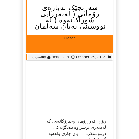
سه‌رنجێک له‌باره‌ی
رۆمانی ( له‌به‌رزایی
شوراكانه‌وه‌ ) له‌
نووسینی به‌یان سه‌لمان
Closed
October 25, 2013
dengekan
by
ئەدەب
زۆرن ئه‌و ڕۆمان وچیرۆكانه‌ی، كه‌
له‌سه‌ری نوسراوه‌ ده‌نگۆیه‌كی
درووستكرد …. یان جاری واهه‌یه‌