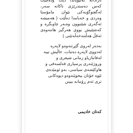
ئازادانه‌ به‌نێویاندا دێت وده‌چێت
كه‌س ده‌ستدرێژی ناكاته‌ سه‌ر،
له‌گفتوگۆیه‌كی نێوان مامۆستا
وه‌ردی و خه‌یامدا ده‌ڵێت ( هه‌میشه‌
ئه‌گه‌ری شێتبوون وه‌به‌ر چاوبگره‌ و
كه‌شێتیش بووی هه‌رگیز هاتنه‌وه‌ی
ئه‌قڵ هه‌ڵتنه‌خه‌ڵه‌تێنی )
به‌ده‌ر له‌روی گێڕتنه‌وه‌و لاپه‌ره‌
له‌دووی لاپه‌ره‌ ده‌تبات، خاڵیش نییه‌
له‌فانتازیاو زمانی شیعری و
وروژێنه‌ری پرسیاری فه‌لسه‌فی و
هاوكێشه‌ی سیاسی، به‌و ئومێده‌ی
ئێوه‌ خۆتان بیخوێنه‌وه‌و دیوه‌كانی
تری ئه‌م ڕۆمانه‌ ببینن
كه‌تان خادیمی