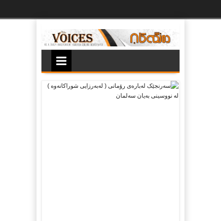
Ski
t
th
conten