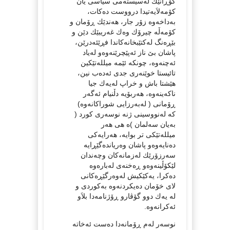
گۆڕانێك له‌سیسته‌می سیاسی یان
كۆمه‌لاَیه‌تیدا درووست ده‌كات،
به‌داخه‌وه‌ زۆر جار، هه‌ندێك ڕۆمان و
كۆمه‌ڵه‌ چیرۆك وه‌ك غه‌ریبێك دێن و
بێڕه‌نگ له‌كتێبخانه‌كاندا فڕێئه‌درێن،
پاشان بێ ناز ئه‌پێچرێنه‌وه‌و له‌یاد
ئه‌چنه‌وه‌، چونكه‌ ئێمه‌ میلله‌تێكین
تائیستا خوێنه‌ری جدی ئه‌ده‌ب نین،
هێشتا باش و خراپ له‌یه‌ك جیا
ناكه‌ینه‌وه‌، هه‌ربۆیه‌ دڵنیام ئه‌گه‌ر
ڕۆمانی ( له‌به‌رزایی شوراكانه‌وه‌)
كه‌ له‌نووسینی ژنه‌ نوسه‌ری كورد (
به‌یان سه‌لمان )ه‌ هی هه‌ر
میلله‌تێكی تر بوایه‌، هه‌رایه‌كی
ده‌نایه‌وه‌و پاشان وه‌ریانده‌گێڕایه‌
سه‌رزۆرێك له‌زمانه‌كان وچه‌ندان
لێكۆڵینه‌وه‌و ڕه‌خنه‌ی له‌باره‌وه‌
ده‌كرا، یه‌كێكیش له‌وه‌رگێڕه‌كانی
لای خۆمان ده‌یكردنه‌وه‌ به‌كوردی و
له‌ یه‌ك دوو گۆڤارو ڕۆژنامه‌دا بلاَو
ئه‌كرانه‌وه‌.
نوسه‌ر له‌م ڕۆمانه‌دا ده‌ست ئه‌خاته‌