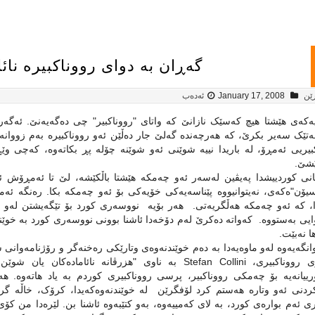
گه‌ڕان به‌ دوای رووناکبیره‌ نا
رێن
January 17, 2008
ئەدەب
ه‌که‌ی هێشتا هیچ که‌سێک نازانێ که‌ واتای "رووناکبیر" چی ده‌گه‌یه‌نێ. ئه‌گه‌
‌تێک سه‌یر بکرێ، که‌‌ هه‌رچه‌نده‌ گه‌لێ جار ده‌ڵێن ئه‌و رووناکبیره‌ به‌م زووانه
بیریی ئه‌مڕۆ، له‌ باریدا نییه‌ شوێنی ئه‌و شوێنه‌ چۆله‌ پڕ بکاته‌وه‌، که‌چی و
ێشێ.
انی کوردییشدا په‌یڤین له‌سه‌ر ئه‌و چه‌مکه‌ هێشتا باڵکێشه‌‌، لێ تا ئه‌مڕۆش‌ 
یۆن"ه‌که‌ی، نه‌یتوانیووه‌ پێناسه‌یه‌کی خۆیه‌کی بۆ ئه‌و چه‌مکه‌ بکا. ره‌نگه‌ ئه‌
، که‌ ئه‌و چه‌مکه‌ هه‌ڵگریه‌تی. هه‌ر بۆیه‌ ‌ نووسه‌ری کورد بۆ تێگه‌یشتن له‌و چ
یی به‌ستووه‌. که‌واته‌ ده‌کرێ‌ له‌م دۆخه‌دا‌ ئاشنا بوونی نووسه‌ری کورد به‌ خوێن
ا نه‌بێت.
انگه‌یه‌وه‌ له‌و ماوه‌یه‌دا به‌ ده‌م خوێندنه‌وه‌ی وتارێکی ره‌خنه‌گر و رۆژنامه‌وان
رییانه‌یه‌ بۆ چه‌مکی رووناکبیر، پرسی رووناکبیری کوردم به‌ یاد هاته‌وه‌. ه
کردنی ئه‌و وتاره‌‌ هه‌ستم کرد لۆفگرێن له‌ خوێندنه‌وه‌که‌یدا، کرۆک، خاڵه‌ گری
ی ئه‌م بواره‌ی کورد‌، به‌ لای که‌مییه‌وه‌، به‌و کتێبه‌وه ئاشنا بن.‌ لێره‌دا من ک