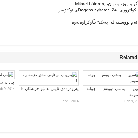
و رۆژنامه‌وان، ,Mikael Löfgren
 Dagens nyheter، 24ی ئۆکتۆبه‌ر
ئه‌م نووسینه‌ له‌ "په‌یک" بڵاوکراوه‌ته‌وه‌.
Related
چی لە سا
ین …. بەشی دووەم….. جوانە
پەروەردەی ئاینی لە نێو حزبەکان دا
eb 9, 2014
سوەد
!
Feb 9, 2014
Feb 9, 2