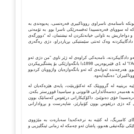
 چونکه‌ ناسنامه‌ی ناسراوی رووناکبیری فه‌ره‌نسی، په‌یوه‌ندی به‌
ێشهاتێکه‌وه‌ هه‌یه‌ که‌ به رووداوی‌ "Dreyfus"ه‌وه‌ ناودرێر ده‌کرێ. درێفوس Dreyfusکه‌ له‌ سووپای فه‌ره‌نسییدا ئه‌فسه‌رێکی ناسرا بوو. به‌ تۆمه‌تی
‌ و دواجاریش به‌ تاوانی خیانه‌تکردن له‌ نیشتمان، له‌ "دوورگه‌ی
 دادگاییکردنه‌‌ وه‌ک ئه‌نتی سێمنتیکی بڕیاردراو، دژی ره‌گه‌زی
 دادگاییکردنه‌، نامه‌یه‌کی کراوه‌ی له‌ ژێر ناوی "من دژی ئه‌و
تاوانه‌م- J’accuse" بۆ سه‌رۆک کۆمار نارد. دوای چه‌ند هه‌فته‌یه‌ک، رۆژنامه‌ی "I’Aurore" له‌ 1ی فێبریوه‌ریی 1898دا بانگه‌وازێکی بۆ پشتگیرییکردن
 مامۆستا واژوویان کردبوو. هه‌رچه‌نده‌ ئه‌وانه‌ی که‌ ئه‌و بانگه‌وازه‌یان واژوویان کردبوو
اکبیران" ده‌نگیدایه‌وه‌.
رلی (Christophe Charle) ئه‌و مانفێسته‌‌ نوێیه‌‌‌ بریتییه‌ له‌ گرووپێک که‌ ئه‌کتۆریتێت، پایه‌ی هێزه‌که‌یان له‌
ن له‌ هه‌مبه‌ر ده‌سه‌ڵاتدارانی قانوونی و سیاسیدا قووڕستر بکه‌ن.
ۆک له‌ جڤاکی فه‌ره‌نسیدا خۆی ده‌نوێنێ. داکۆکیکارانی درێفوس که‌سانێک بوون
ه‌ی که‌ دژی درێفوس بوون کۆنپارێز، شاپه‌رست و بڕوادارانی
یه‌‌ له‌ زانستگای کامبریگ، له‌ کتێبه‌ به‌ نرخه‌که‌یدا سه‌باره‌ت به‌ مێژووی
ۆکێکی نێگه‌تیڤی هه‌بوو، پاشان ئه‌و چه‌مکه له‌ زمانی ئینگلیزیی و