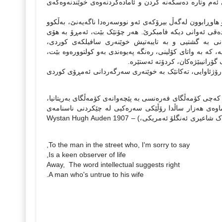
ئه‌م وتاره‌ ده‌سکه‌نه‌ کردن و ئاماده‌کردنه‌وه‌ی خوێندنه‌وه‌که‌ی
هاوڕابوون له‌گه‌ڵ بیرۆکه‌ی ئه‌و نووسه‌ره‌دا ناگه‌یه‌نێ، به‌ڵکوو
ده‌قی ئه‌وا‌نی دیکه‌ فامبکرێ. هه‌ر چۆنێک بێت، ئه‌مڕۆ به‌ هۆی
جیهانی به‌ گشتیی و به‌ تایبه‌تیش خوێنه‌ری سافیلکه‌ی کوردی‌،
یه‌، که‌ به‌ واتای کۆلینی، ره‌نگه‌ په‌یوه‌ندی به‌و کولتووره‌وه‌ بێت،
ۆرانیبێژه‌کان، کردۆته‌ ئه‌ستێره‌.
 رۆژئاوایی، ته‌کانێک به‌ خوێنه‌ری سه‌رگه‌ردانی ئه‌مڕۆی کوردی
ت. که‌چی کۆمه‌ڵگای فه‌ره‌نسی به‌ پێچه‌وانه‌ی کۆمه‌ڵگای به‌ریتانیا،
ه‌ ماوه‌ی هه‌زار ساڵدا رۆڵێکی سه‌ره‌کیی له‌ چێکردنی ناسنامه‌ی
نه‌ته‌وایه‌تیی فه‌ره‌نسییدا بینیووه‌. رووناکبیر له‌ کن به‌ریتانییه‌کاندا مانایه‌کی نییه‌. یان وه‌ک شاعیری ئه‌نگلۆ ئه‌مریکی،) Wystan Hugh Auden 1907 –
To the man in the street who, I'm sorry to say,
Is a keen observer of life,
Away, The word intellectual suggests right
A man who's untrue to his wife.