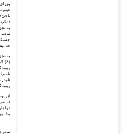
هۆویس 
ناچێ؟)
ده‌کرد 
به‌مجۆر
چه‌مکی
هه‌میش
(3) 
رووناکب
ناسراو
ئاوه‌ز
رووناک
لێره‌وه
ئه‌لته‌
دواجار 
بدا، ب
سه‌رچا