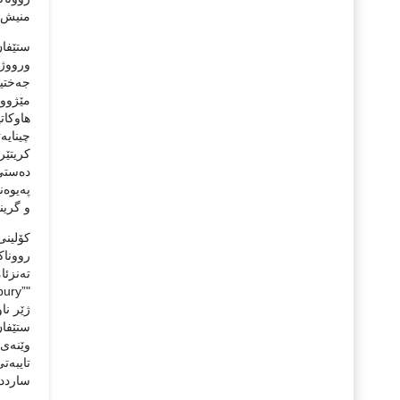
منیش نه
ستێفان
ورووژێ
جه‌ختی
مێژوونا
هاوکات
چینایه‌
و گرین
کۆلینی
رووناکب
ته‌نزئ
ژێر نا
وێنه‌ی
تایبه‌
سارددا