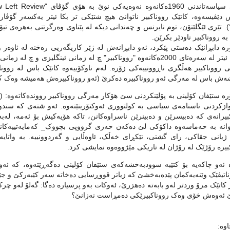
دێڤیسه‌وه‌، کاتێک رووناکبیر ناتوانێ هیچ شتێکی تر بکا ئیتر یه‌کسه‌ر گۆڤارێک 
. تێری ئێگلێتۆن، توم نایرنس و چه‌ندانی دیکه‌ له‌ پێناوی وه‌رگرتنی به‌هره‌ی تیۆ
به‌ رووناکبیر ناودێر بکرێن.
ه‌ دابڕانێک ده‌ستی پێکرد، ئه‌و دابڕانه‌ش له‌ ژێر کاریگه‌ریی ره‌خنه‌ له‌ ئاوه‌ز 
سه‌ند. ئیتر له‌ سه‌ره‌تای 2000ه‌کانه‌وه‌ "رووناکبیر" چ له‌ زمانی ئینگ
 رووناکبیر هه‌ڵگری ناڕوونییه‌کی زۆره‌. له‌م ناوکۆییه‌وه‌ کاتێک باس له‌‌ روونا
ه‌ش باس له‌ مه‌رگی ئه‌و رووناکبیره‌ ده‌کرێ (ئه‌و رووناکبیره‌ش هه‌میشه‌ وه‌ک که
لاوازکردنی ناسنامه‌ی سیاسی به‌ کولتووری ئه‌وکتۆریتێته‌وه‌. ئه‌و شته‌ی که‌ سندوو
یرانه‌ی که‌ ده‌بیسرێن و ده‌بینرێن ناسراوه‌کانن، تاکه‌ هۆیه‌کیش بۆ ئه‌مه‌‌، له‌به‌
انه‌ به‌ حه‌ماسه‌وه‌ داکۆکی لێ ده‌که‌ن حه‌زی گرووپی بچووک_ که‌مایه‌تییه‌کانه‌. 
، ژیانی جڤاکی، رای گشتی، تێکڕای خه‌ڵک، ئاوه‌ڵایی و گه‌ردوونییه‌. به‌ واتایه‌کی 
بیره‌ رۆژێک له‌ رۆژان له‌ تاریکی مێژووه‌وه‌ نمایشی کرد.
‌ ئه‌و چاکه‌یه‌ بۆ کتێبه‌ سوودبه‌خشه‌که‌ی ستێفان کۆلینی ده‌گه‌ڕێته‌وه،‌‌ که‌ ئه
رناتیڤێک وێنه‌یه‌کمان پێده‌به‌خشێ که‌ زیاتر قووڕسایی ده‌خاته‌ سه‌ر کێبه‌رکێ و جێگرت
کاتێک مرۆ وردتر له‌و بابه‌ته‌ ده‌هزرێ، ئه‌وکات به‌و پرسیاره‌ ده‌گا: گه‌لۆ له‌و چرکه
ێ ئه‌وه‌ش خۆی وه‌ک رووناکبیرێکی ده‌مڕاست نه‌زانێ؟
وه‌: