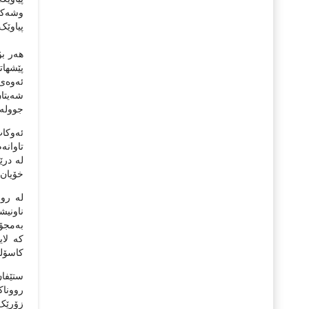
وشه‌که‌
پیاوێک 
هه‌ر بۆ
ئه‌وه‌ی
شه‌یتا
جووله‌ک
ئه‌وکا
خۆیان ب
ناونیشا
که‌ لا
کاسۆلی
رووناکب
زۆرێک ل