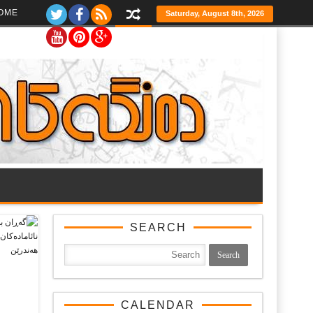
Ski
OME
Saturday, August 8th, 2026
t
th
conten
SEARCH
CALENDAR