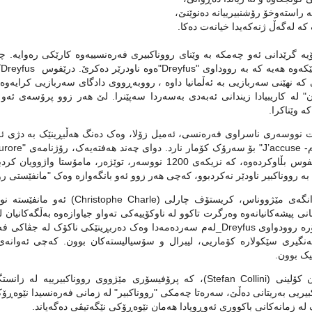
 راسته‌وخۆ رۆشنبیرییانه‌ ده‌نوێنێ،
که‌ له‌گه‌ڵ ژنه‌که‌یدا خیانه‌ت ده‌کا.
یه‌‌ گرێدانی ئه‌و چه‌مکه‌ به‌ وێنای رووناکبیری فه‌ره‌نسییه‌وه‌ کارێکی ره‌وایه‌.
پ
 که‌ نهێنی سه‌ربازیی به‌ ئه‌ڵمانیا داوه‌ ، رووبه‌ڕووی دادگای سه‌ربازیی کرایه‌وه
ن" له‌ کاریبیادا زیندانی ئه‌به‌دی به‌سه‌ردا سه‌پێنرا. لێ هه‌ر زوو پرۆسه‌ی ئه‌و
ه‌ وێناکرا.
ت نووسه‌ری ناسراوی فه‌ره‌نسی، ئه‌میل زۆلا، وه‌ک ده‌نگ هه‌ڵبڕینێک به‌ دژی ئه‌و
له‌ درێفوس بڵاوکرده‌وه‌، که‌ نزیکه‌ی 1200 نووسه‌ر، توێژه‌ر،
ه‌ رووناکبیر ناودێر نه‌کردبوو، که‌چی هه‌ر زوو ئه‌و بانگه‌وازه‌ وه‌ک "مانفێستی روون
له‌ روانگه‌ی مێژووناس، کریستۆف چا
نی پیشه‌کانیانه‌وه‌ وه‌رگرت تاکوو له‌ ناوکۆییه‌کی ته‌واو جیاوازه‌وه‌ به‌ڵگه‌کانیا
به‌مجۆره‌ روودواوی Dreyfus_له‌م سه‌رده‌مه‌دا وه‌ک ده‌ربڕینێکی ناک
یه‌نگیری سێکولاره‌ کۆماریی، لیبرال و سۆسیالیسته‌کان بوون. که‌چی ئه‌وان
ک بوون.
ستێفان کۆلینی (Stefan Collini)، که‌ پرۆفیسۆری مێژووی رووناکبیری
یریی به‌ریتانی ده‌ڵێ،‌ سه‌ره‌تا چه‌مکی "رووناکبیر" له‌‌ زمانی فه‌ره‌نسیدا نێوه‌ڕ
ه‌ زمانه‌کانی باکووری ئه‌وڕوپادا ‌هه‌مان نێوه‌ڕۆکی نێگه‌تیڤی ده‌گه‌یاند.