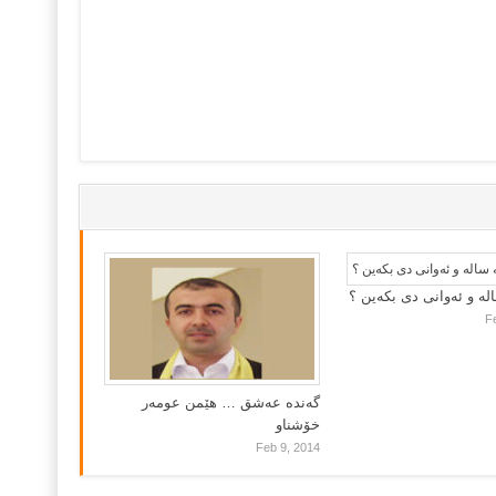
لە و ئەوانی دی بكەین ؟
F
گه‌نده‌ عه‌شق … هێمن عومه‌ر
خۆشناو
Feb 9, 2014