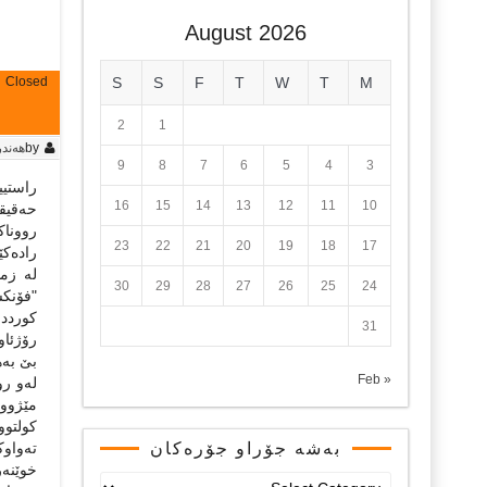
August 2026
Closed
S
S
F
T
W
T
M
2
1
by
هه‌ند
9
8
7
6
5
4
3
راستیی
16
15
14
13
12
11
10
حه‌قیقه
رووناک
23
22
21
20
19
18
17
راده‌ک
له‌ زم
30
29
28
27
26
25
24
"فۆنکس
کورددا
31
رۆژئاوا
بێ به‌ه
« Feb
له‌و رو
کولتوو
بەشە جۆراو جۆرەکان
ته‌واو
خوێنه‌ر
بەشە