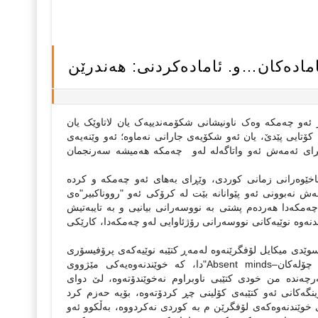
ئاماده‌کان…و. ئاماده‌کردنی: هه‌ندرێن
ر ئه‌و چه‌مکه‌ وه‌ک ناونیشانی شکۆمه‌ندییه‌ک یان لاتاوێک یان
‌ کۆتایی پێدێ، یان ئه‌و شکۆیه‌ی جارانی نه‌ماوه‌؛ ئه‌و وێنه‌یه‌ی
ێڕای ئه‌مه‌ش ئه‌و واتاگه‌له‌ له‌و چه‌مکه‌ هه‌میشه‌ سه‌رنجمان
ئاخێوه‌رانی زمانی کوردی، وێڕای به‌های ئه‌و چه‌مکه‌ و کرده‌
مه‌ش نه‌بوونی ئه‌و پێوانانه‌ بێت له‌ کرۆکی ئه‌و "رووناکبیر"ه‌ی
ه‌مکه‌دا هه‌رده‌م‌ پشتی به‌ نووسه‌رانی بیانیی و به‌ تایبه‌تیش
دنه‌وه‌ نوێیه‌کانی نووسه‌رانی رۆژئاوایی له‌و چه‌مکه‌دا، کارێکی
ی سوێدی میکایل لۆفگرێنه‌وه‌ له‌مه‌ڕ کتێبه‌ نوێیه‌که‌ی پرۆفیسۆری
مێژووی رووناکبیری، Stefan Collini به‌ ناوی "هزرڤانه‌‌ نائاماده‌کان یان شوێن چۆله‌کان–Absent minds‌"دا، که‌ خوێندنه‌وه‌یه‌کی مێژووی
ه‌رچه‌نده‌ من خودی کتێبی ناوبراوم نه‌خوێندۆته‌وه‌، لێ دوای
نگه‌کانی ئه‌و کتێبه‌ی کۆلینی چڕ کردۆته‌وه‌، بۆیه‌ حه‌زم کرد
ۆی خوێندنه‌وه‌که‌ی لۆفگرێن م به‌ کوردی نه‌کردووه‌، به‌ڵکوو ئه‌و