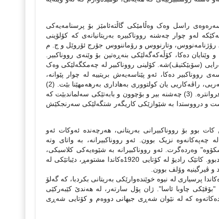
 سه‌ره‌وه‌ی راسل وه‌ک وه‌ڵامێکی گاڵته‌ئامێز بۆ پرسنامه‌یه‌کی
ه‌ له‌و چوار چه‌شنه‌ رووناکبیره‌ به‌ریتانیانه‌ی که‌ کۆلۆینی
یۆت، رۆژنامه‌نووس، وتارنووس و رۆماننووس جۆرج ئۆروێل و ج. م
و وێنایان ده‌کا، کۆڵه‌که‌گه‌لێکی بنه‌ڕه‌تین بۆ وێنه‌ی رووناکبیر.
گه‌رایی (سۆبێکتیڤ)شه. کۆلینی رووناکبیر له‌ چه‌مکگه‌لێکی وه‌ک
‌ی رووناکبیر ده‌کا، ئه‌و پێناسه‌یه‌ش بریتییه‌ له‌ چوار پێوانه‌،
کریتێریا. خه‌سڵه‌تی رووناکبیرێک له‌وه‌دا به‌رجه‌سته‌ ده‌بێته‌وه‌ که‌: (1) به‌رهه‌مێکی هونه‌ریی، راڤه‌کاریی یان کولتووری به‌هاداری به‌رهه‌مهێنا بێت. (2)
ده‌ستی به‌ چاوگه‌یه‌کی راگه‌یاندن رابگا که‌ توانستی جه‌ماوه‌رێک له‌ پێڕی پسۆڕه‌کان فروانتره‌. (3) چه‌شنه‌ بیر و بۆچوون و بابه‌تێکی سه‌لماندبێت که‌
اسراو بێت که‌ له‌ مێدیایه‌کی راست و درووستدا به‌ شێوازێکی کاریگه‌ر شتگه‌لێکی سه‌رنجکێش
ت بوو بۆ رووناکبیرانی به‌ریتانی، هه‌رچه‌نده‌ ئه‌وکات ئه‌و
 چه‌په‌کانه‌وه‌ نزیک بوون. ئه‌و رووناکبیرانه‌، به‌ واتای وته‌‌
کۆوه‌" وه‌رده‌گرت. ئه‌و رووناکبیرانه‌ به‌ شێوه‌یه‌کی کلاسیکی،
"”Bloomsbury-گرووپی یان پێکهێنا، به‌رده‌وامیش گفتوگۆی رای گشتیان کۆنترۆل کردبوو. کاتێک رادیۆ له‌ کۆتایی 1920ه‌کاندا مشتومڕ، دێباتێکی له‌
 و ڤیرگینیه‌ وۆلف بوون.
ێفان کۆلینی له‌ کتیبه‌که‌یدا باسی ئه‌وه‌ ده‌کا، که‌ ئه‌گه‌ر مرۆ له‌ له‌ نێوه‌ڕاستی 1950ه‌کاندا پرسیاری له‌ نیوه‌ خوێنده‌وارێکی به‌ریتانی بکردبا، که‌ گه‌لۆ
ه‌: "بۆقێکی چاوبا ئاسا". ژان پۆل سارته‌ر، له‌ هه‌ندێ کێبه‌رکێی
‌ده‌کاته‌وه‌ که‌ له‌ نێوان شه‌ڕی جیهانی دووه‌م و کۆتایی شه‌ڕی