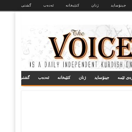
جینۆساید
ژنان
کتێبخانە
ئەدەب
گشتی
ره‌ی ئێمه
جینۆساید
ژنان
کتێبخانە
ئەدەب
گشتی