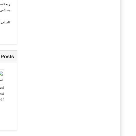
ره‌خنه‌گر 
به‌شی کولتووری،
تێبینی!
 Posts
ئەو
ئە
014