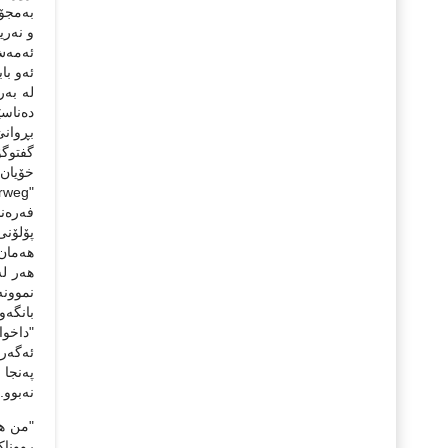
و نه‌ری
ئه‌مه‌ش
ئه‌و با
له‌ به
ده‌ناسێ
گفتوگۆی
خۆیان ه
هه‌مان 
هه‌ر له
بانگه‌و
"داخواز
ئه‌گه‌
په‌نجا 
نه‌بوو.
"من هه
رووناکب