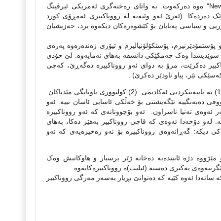
وێڕای سیاسه‌تاندنی 1960ه‌کانه‌وه‌ نه‌وه‌یه‌کی نوێ به‌ هۆی گۆڤای "New Left Review" ه‌وه‌ ده‌رکه‌وت. به‌ واتای ره‌خنه‌گری ئه‌مریکی ئیرڤینگ
ده‌رده‌کا. (ئه‌رێ ئه‌و وێنه‌یه‌ له‌ رووناکبیری ئه‌مڕۆی کورد
ریی و سیاسی په‌نایان بۆ کێشوه‌ره‌کان دیکه‌وه‌ برد، حه‌زیشیان
و پۆستمۆدێرنیزم، پۆستکۆلۆنیالیزم و تیۆری ژه‌نده‌ره‌وه‌ په‌ره‌ی
لیزی و چ له‌ زمانی سوێدیشدا وه‌ک چه‌مکێکی دانسقه به‌های نه‌مایه‌وه‌. لێ‌ خۆدی
کبیر ده‌کرێت،‌ مرۆ به‌ دوای ئه‌و رووناکبیره‌ ده‌گه‌ڕێ، که‌چی
‌سێکی نێر، پیاو ناودێر ده‌کرێ) .
به‌مجۆره‌ ستێفان کۆلینی به پۆلێنکردنی‌ سێ هۆکار مه‌رگی رووناکبیر روونده‌کاته‌وه‌: (1) به‌ تایبه‌تیکردنی ئه‌کادیمی. (2) کولتووری ناوبانگی مێدیاکان.
قی ده‌به‌نگییه‌ تێگه‌یشتنی‌ بۆ خه‌ڵکی ئاسایی ئاسان نییه‌. ئه‌و
ر ئه‌وه‌ی ته‌نیا‌ ناسراون. ئه‌و بۆچوونانه‌ی که‌ ئه‌و رووناکبیره‌
له‌و دۆخه‌دا ئه‌وه‌ی که‌ قاچی رووناکبیر به‌‌هێز ده‌کا، به‌های
دیکه‌: گه‌ڕانه‌وه‌ی رووناکبیره‌ بۆ ئه‌و زه‌خیره‌یه‌ی که‌ ئه‌و
‌و مێژووه‌ دژه‌ ئایینده‌یه‌ ده‌خاته‌ ژێر پرسیار و هاوکاتیش وه‌ک
نه‌وه‌ی یه‌کتری ده‌سته‌ (ئیلیت)ه‌‌ رووناکبیره‌کانه‌وه‌.
‌ ساته‌دا ئه‌وه‌ کێیه‌ که‌ ده‌توانێ بڕیار به‌سه‌ر مه‌رگی رووناکبیر