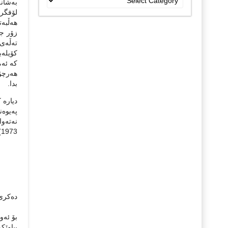
به‌شانه
جۆراو
لۆفگرێن
جۆرەکان
هه‌ڵبه‌
زۆر جا
ته‌ڵه‌
کۆیله‌ب
که ئه‌م
هه‌رچۆ
بدا.
دیاره‌ 
په‌یوه
1973) له‌ شیعرێکدا ده‌ڵێ:
ده‌کرێ
بۆ ئه‌و
پیاوێکی