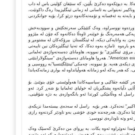
ینی کتێبه‌که‌ی به‌ "هزرڤانه‌‌ نائاماده‌کان -Absent minds‌" ناودێر ده‌کا. به‌ دیوێکه‌وه ‌‌ده‌کرێ بڵێین، که ستێفان کۆلینی باس له‌ داب
ووناکیبر نه‌یتوانی به‌ ئاسانی له‌ زمانی ئینگلیزییدا ره‌گ داکوتێت،‌
و بابه‌ته‌ به‌ ئه‌فسانه‌ و تۆمه‌ته‌کانه‌وه‌ دزێو کرا، بۆیه‌ جوانکردنی
مانی ورده‌وه‌ نووسراوه‌، وه‌ک کتێبێکی سه‌رنجکێش و سوودبه‌خش
کی هه‌مه‌ره‌نگ بۆ خوێنه‌ر ئاوه‌ڵا ده‌کاته‌وه که‌ چۆن له‌ مێژوو
 کۆلینی له‌ کتێبه‌که‌یدا باسی ئه‌وه‌ ده‌کا، که‌ ئینگلیزه‌کان‌ ئیره‌یی به‌ Dreyfus ده‌به‌ن. به‌ واتایه‌کی دیکه‌، له‌ ئینگلستان بیرۆکه‌کان له‌ مشتومڕ و
باره‌وه‌ ئاماژه‌ به‌وه‌ ده‌کا، که‌ ته‌نیا ئینگلیزه‌کان نین تایبه‌تی
کن مرۆی ئینگلیزی" بۆ نموونه‌، هاومانای ده‌سه‌ته‌واژه‌ی ئه‌لمانی
"Deutsche sonderweg"ه‌، ده‌سته‌واژه‌ی ئه‌مریکی"پسپۆڕی ئه‌مریکی-American exceptionalism". هه‌روا هاومانای ده‌سته‌واژه‌ی "سینگولارایتێتی
 چه‌مگگه‌لێکی زۆری دیکه‌ی هه‌یه‌. بۆ نموونه‌، چه‌مکی"ئینتێلگێنتسیا"به‌ رووسیی و
‌ ئه‌لمانی و "high brow" (low brow, middle brow) به‌ ئه‌مریکی، که‌ هه‌ر یه‌که‌ له‌و زمانانه‌ هه‌وڵیانداوه‌ له‌ بواری زمانه‌که‌یاندا‌
ه‌رانبه‌ر کێشه‌ جڤاکیی و سیاسییه‌کاندا هه‌وڵوێستی خۆی بنوێنێ. بۆ
نێفێستێکدا له‌ قووڵایی دڵیانه‌وه‌ پشتگیریان له‌ خولیای ئه‌لمانیا بۆ شه‌ڕ کرد. ئه‌و
 راسل له‌ وه‌ڵامێکی کورتدا ئه‌و بانگه‌وازه‌ی به‌ دژه‌ شۆڤینی‌،
کبیر" نه‌ده‌کرد. هه‌ر بۆیه‌ راسل له‌ سه‌ده‌ی بیسته‌مدا نزیکه‌ی
 وێنا ده‌کرێ، هه‌رچه‌نده‌‌ خودی خۆشی به‌و ناودێر کردنه‌وه‌ رازی
 ئه‌و وته‌ ناوداره‌ی نووسی:
ۆمدا نه‌وێراوه‌ ئه‌وه‌ بکات. به‌ بڕوای من ده‌کرێ که‌سێک وه‌ک
و ئاسته‌ رۆشنبیرییه‌ی که‌ هه‌یه‌تی، ئومێده‌وارم که‌ ئه‌و وێنه‌یه‌‌