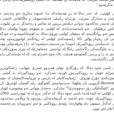
‌گرێته‌وه‌."
 کۆلینی، که‌ حه‌ز ده‌کا له‌ بن هه‌مبانه‌که‌ بدا، له‌بۆیه‌ ده‌کرێ ئه‌و وته‌یه‌ی
نه‌ر و ده‌مارگر ببینرێت. بێرتراند راسلی فه‌یله‌سووف و چاڵاکڤانی ئاشتی یه‌کێک
ان له‌سه‌ر ده‌کاته‌وه‌. ئه‌وانی دیکه‌ش بریتین له‌ شاعیر و ره‌خنه‌گر ت.س ئێل
س ترێڤێلیان ‌. ئه‌و تایبه‌تمه‌ندیانه‌ی که‌ کۆلینی به‌ شێوه‌ی جوودا پۆلێنیان ده‌کا 
یش ئه‌و روانگه‌یه‌ی که‌ ستێفان کۆلینی پێڕۆی ده‌کا، نه‌ کۆمه‌ڵناسییه‌ و نه‌ خود
تی یان ره‌وتار پۆلێن ناکا. راستییه‌که‌ی کۆلینی له‌ روانگه‌ی کولتوورییه‌وه‌ پێناسه
په‌یوه‌ندی به‌ را و پرسی گشتییه‌وه‌ هه‌بێت. (4) به‌وه‌ ن
گی راگه‌یاندبێت.
 باسی ئه‌وه‌ ده‌کا، که‌ رۆژگاری نێوان هه‌ردوو شه‌ڕی جیهانی، راشکاوترین کا
یرانه‌ خۆیان به‌ رووناکبیریش ناوزه‌د نه‌ده‌کرد. ئه‌و رووناکبیرانه‌ به‌ گشتی له‌
امێزه‌که‌ی جۆرج ئۆروێل، "رێنماییه‌کانیان له‌ پاریس و تێڕوانینه‌کانیشیان له‌ مۆس
وی "کتێبگه‌لێکی زۆر ده‌نووسرێ؟" سازکرد، به‌شدار بووانی‌ ئه‌‌و مشتومڕه‌ لیۆنارد
ست
 رووناکبیرێک چۆنه‌، ئه‌و که‌سه‌ به‌ گریمانه‌یه‌کی زۆره‌وه‌ وا وه‌ڵامی ده‌دایه‌و
تی له‌گه‌ڵ سیمۆن دێ بۆڤوارددا، وێنه‌ی رووناکبیر بۆ ئه‌و ئه‌وروپیانه‌ به‌رجه‌سته
 هه‌راش بوون.