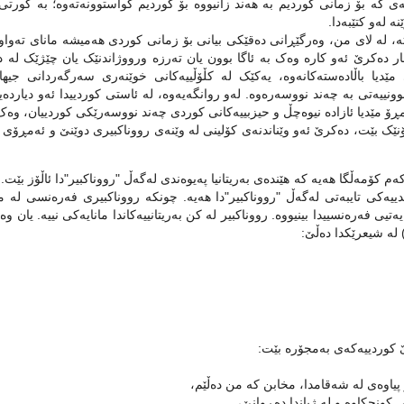
‌ی که‌ بۆ زمانی کوردیم به‌ هه‌ند زانیووه‌ بۆ کوردیم گواستوونه‌ته‌وه‌؛ به‌ کورتی 
ه‌ له‌و کتێبه‌دا.
ته‌، له‌ لای من، وه‌رگێڕانی ده‌قێکی بیانی بۆ زمانی کوردی هه‌میشه‌ مانای ته‌واو 
ر ده‌کرێ ئه‌و کاره‌ وه‌ک به‌ ئاگا بوون یان ته‌رزه‌ ورووژاندنێک یان چێژێک له‌ 
ی مێدیا باڵاده‌سته‌کانه‌وه‌، یه‌کێک له‌ کڵۆڵییه‌کانی خوێنه‌ری سه‌رگه‌ردانی 
وونییه‌تی به‌ چه‌ند نووسه‌ر‌ه‌وه‌. له‌و روانگه‌یه‌وه‌، له‌ ئاستی کوردییدا ئه‌و دیارده‌
ڕۆ‌ مێدیا ئازاده‌ نیوه‌چڵ و حیزبییه‌کانی کوردی چه‌ند نووسه‌رێکی کوردییان، وه‌ک گ
نێک بێت، ده‌کرێ ئه‌و وێناندنه‌ی کۆلینی له‌ وێنه‌ی رووناکبیری دوێنێ و ئه‌مڕۆی
که‌م کۆمه‌ڵگا هه‌یه‌ که‌ هێنده‌ی به‌ریتانیا په‌یوه‌ندی له‌گه‌ڵ "رووناکبیر"دا ئاڵۆز بێ
‌ندییه‌کی تایبه‌تی له‌گه‌ڵ "رووناکبیر"دا هه‌یه‌. چونکه‌ رووناکبیری فه‌ره‌نسی ل
 کوردییه‌که‌ی به‌مجۆره‌ بێت:
 پیاوه‌ی له‌ شه‌قامدا، مخابن که‌ من ده‌ڵێم،
 کونجکاوه‌ و له‌ ژیاندا ده‌ڕوانێ،