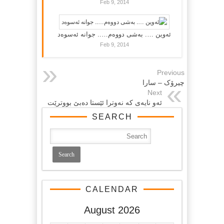
Feb 9, 2014
ئەوین …. بەشی دووەم….. جوانە ئەسوەد
Feb 9, 2014
Previous
چیرۆک – سارا
Next
ئه‌و نایەی كە نەوترا ئێستا دەبێ بووترێت
SEARCH
CALENDAR
August 2026