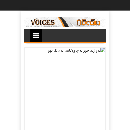
Ski
t
th
conten