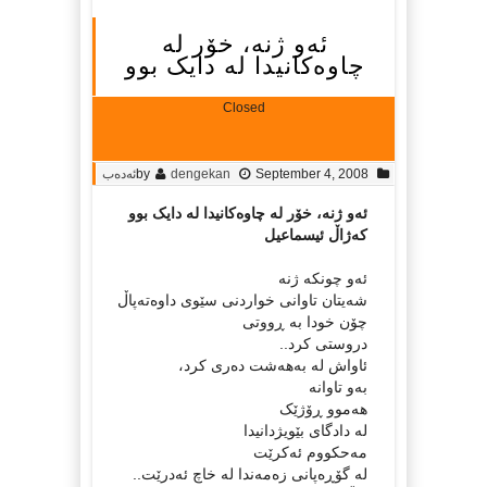
ئه‌و ژنه‌، خۆر له‌
چاوه‌کانیدا له‌ دایک بوو
Closed
September 4, 2008
dengekan
by
ئەدەب
ئه‌و ژنه‌، خۆر له‌ چاوه‌کانیدا له‌ دایک بوو
که‌ژاڵ ئیسماعیل
ئه‌و چونکه‌ ژنه‌
شه‌یتان تاوانی خواردنی سێوی داوه‌ته‌پاڵ
چۆن خودا به‌ ڕووتی
دروستی کرد..
ئاواش له‌ به‌هه‌شت ده‌ری کرد،
به‌و تاوانه‌
هه‌موو ڕۆژێک
له‌ دادگای بێویژدانیدا
مه‌حکووم ئه‌کرێت
له‌ گۆڕه‌پانی زه‌مه‌ندا له‌ خاچ ئه‌درێت..