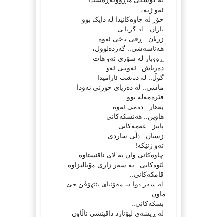
له‌ کۆشکی هاڕوونه‌ڕه‌شیدا
ئه‌و ژنه،‌
خۆر له‌ چاوه‌کانیدا له‌ دایک بوو
باران.. له‌ گریانی
زریان.. ڕقی ناخی ئه‌وه‌
هه‌ناسه‌شی.. گه‌رده‌لوول،
ڕووبار له‌ سۆزی ئه‌و هات
ده‌ریاش.. ئه‌وینی ئه‌و
گوڵ.. له‌ ده‌شت ئارامیدا
ماسی.. له‌ ده‌ریای حوزنی ئه‌ودا
فێره‌مه‌له‌ بوو
به‌هار.. ده‌می ئه‌وه‌
هاوین.. هه‌نسکه‌کانی
پاییز.. غه‌مه‌کانی
زستان.. دڵی ساردی
ئه‌و ژنێکه!
چاوه‌کانی وان به‌ لای ئاڤێستاوه‌
لێوه‌کانی.. به‌ سه‌ر زاری مۆنالیزاوه‌
قامکه‌کانی..
له‌ سه‌ر دوا سیمفۆنیای بێتهۆڤن جێ
ماون
بسکه‌کانی..
له‌ ڕیشه‌ی لیۆنارد داڤینشی ئاڵاون‌