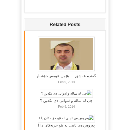
Related Posts
گه‌نده‌ عه‌شق … هێمن عومه‌ر خۆشناو
Feb 9, 2014
چی لە سالە و ئەوانی دی بكەین ؟
Feb 9, 2014
پەروەردەی ئاینی لە نێو حزبەکان دا !