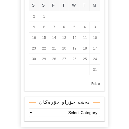
S
S
F
T
W
T
M
2
1
9
8
7
6
5
4
3
16
15
14
13
12
11
10
23
22
21
20
19
18
17
30
29
28
27
26
25
24
31
« Feb
بەشە جۆراو جۆرەکان
بەشە
جۆراو
جۆرەکان