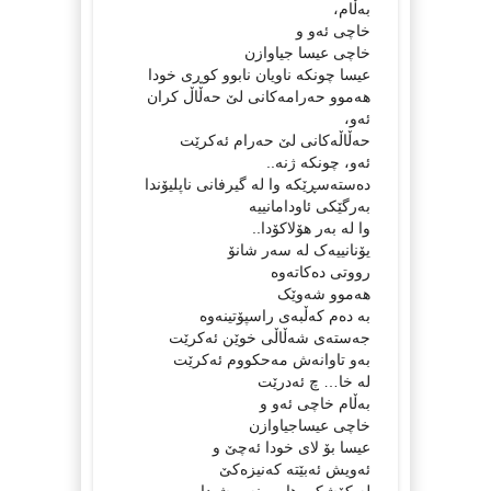
به‌ڵام،
خاچی ئه‌و و
خاچی عیسا جیاوازن
عیسا چونکه‌ ناویان نابوو کوڕی خودا
هه‌موو حه‌رامه‌کانی لێ حه‌ڵاڵ کران
ئه‌و،
حه‌ڵاڵه‌کانی لێ حه‌رام ئه‌کرێت
ئه‌و، چونکه‌ ژنه‌..
ده‌سته‌‌‌‌‌‌سڕێکه‌ وا له‌ گیرفانی ناپلیۆندا
به‌رگێکی ئاودامانییه‌
وا له‌ به‌ر هۆلاکۆدا..
یۆنانییه‌ک له‌ سه‌ر شانۆ
رووتی ده‌کاته‌وه‌
هه‌موو شه‌وێک
به‌ ده‌م که‌ڵبه‌ی راسپۆتینه‌وه‌
جه‌سته‌ی شه‌ڵاڵی خوێن ئه‌کرێت
به‌و تاوانه‌ش مه‌حکووم ئه‌کرێت
له‌ خا… چ ئه‌درێت
به‌ڵام خاچی ئه‌و و
خاچی عیساجیاوازن
عیسا بۆ لای خودا ئه‌چێ و
ئه‌ویش ئه‌بێته‌ که‌نیزه‌کێ