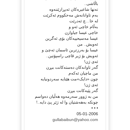
باڵاشی..
ته‌نها شاعیره‌کان ئه‌یڕازێننه‌وه‌
به‌م تاوانانه‌ش مه‌حکووم ئه‌کرێت
له‌ خا…چ ئه‌درێت
به‌ڵام خاچی ئه‌و و
خاچی عیسا جیاوازن
عیسا مه‌سیحییه‌کان بۆی ئه‌گرین
ئه‌ویش.. من
عیسا بۆ به‌رزترین ئاسمان ئه‌چێ و
ئه‌ویش بۆ ژیر قاچی راسپۆتین..
ئه‌ی ژن!
گه‌ر تاوانه‌کان ده‌سته‌کانت ببڕن
من ماچیان ئه‌که‌م
چون «دایک»مت هێنایه‌‌ سه‌ردونیایه‌
ئه‌ی ژن!
گه‌ر پێیه‌‌کانت ببڕن
من به‌ ژوور سه‌رمه‌وه‌ هه‌ڵیان ده‌واسم
چونکه‌ به‌هه‌شتیان وا له‌ ژێر پێ دایه‌..!
• • •
05-01-2006
gullabaibun@yahoo.com