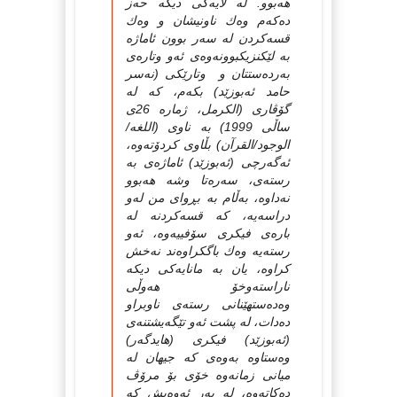
هەبوو. لە لایەكى دیكە حەز
دەكەم وەك ناونیشان و وەك
قسەكردن لە سەر بوون ئاماژە
بە لێكنزیكبوونەوەى ئەو وتارەى
بەردەستتان و وتارێكى (نەسر
حامد ئەبوزێد) بكەم، كە لە
گۆڤارى (الكرمل، ژمارە 26ى
ساڵى 1999) بە ناوى (اللغە/
الوجود/القرآن) بڵاوى كردۆتەوە،
ئەگەرچى (ئەبوزێد) ئاماژەى بە
رستەى، سەرەتا وشە هەبوو
نەداوە، بەڵام بە بڕواى من لەو
دراسەیە، كە قسەكردنە لە
بارەى فیكرى سۆفییەوە، ئەو
رستەیە وەك باگكراوەند نەخش
كراوە، یان بە مانایەكى دیكە
ناراستەوخۆ هەوڵى
وەدەستهێنانى رستەى ناوبراو
دەدات، لە پشت ئەو تێگەیشتنەى
(ئەبوزێد) فیكرى (هایدگەر)
وەستاوە بەوەى كە جیهان لە
میانى زمانەوە خۆى بۆ مرۆڤ
دەكاتەوە، لە بەر ئەوەیش كە