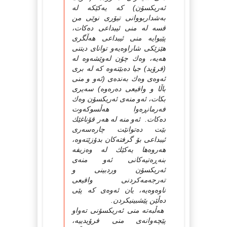
ئەریكسۆن) كە یەكێكە لە
بەشداربووانى تیۆرى نوێى من
قسە لە منى ئیبداعى دەكات،
پێیوایە منى ئیبداعى هەڵگرى
هێزێكى شاراوەیەو تواناى دیتنى
هەیە، وەك چۆن لەوێشەوە لە
(فرۆید) جیا دەبێتەوە كە لە برى
ئەوەى وەك بەندەى (ئەو و منى
باڵا و واقیعى دەرەوە) سەیرى
بكات، ئەو منەى ئەریكسۆن وەك
فەرمانڕەوا هەڵسوكەوت
دەكات. ئەو منە لە هەر قۆناغێك
بێت دەتوانێت چارەسەرى
ئیبداعى بۆ گرفتەكان بدۆزێتەوە،
هەروەها یەكێك لە وەزیفە
بنەڕەتیەكانى ئەو منەى
ئەریكسۆن وردبینى و
تەرجەمەكردنى واقیعى
ناوەوەیە، یان ئەوەى كە پێى
دەڵێن پێشبینیكردن.
هەڵبەتە منى ئەریكسۆنى تەواو
پێچەوانەى منى فرۆیدییە،