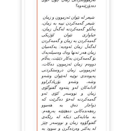
دەدۆزێتەوە؟
شیعر لە نێوان ئەزموون و زمان
شیعر گەمەكردن نییە بە زمان،
بەڵكو گەمەكردنە لەگەڵ زمان،
جیاوازى نێوان لۆژیكى
گەمەكردن بە زمان و گەمەكردن
لەگەڵ زمان ئەوەیە: یەكەمیان
زمان هەر تەنها وەك وەسیلەیەك
بۆ گەمەكردن بەكار دێنێت، بەڵام
دووەم زمان ئەزموون دەكات،
ئەزموونى زمان دروستكردنى
پەیوەندى نوێیە لەنێوان وشەو
وشە، وشەو بۆزیادكراوو
لادانەكان لەو پنتەوە گفتوگۆى
زمان و نووسەر كۆى ئەو
گەمەكردنە لەخۆ دەگرێت كە
دواجار دەق بە هەموو
رەهەندەكانى دەهێنێتە بەرهەم.
بە مانایەكى دیكە لە رێگەى
گفتوگۆوە زمان و نووسەر چێژ
لە یەكتر وەردەگرن و سوود بە