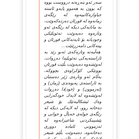
سەر ئەو بنەڕەتە درووست بووە
كە بوون بە هەموو پایەو ئاستە
جیاوازەكانییەوە لە رێگەى
زمانەوە لە قورئان دەردەكەوێت،
بە مانایەكى دیكە لە رێگەى ئەو
وتارەوە دەیەوێت تەئویلێكى
وجودیانە بۆ ئایەتەكانى قورئان و
پیتەكانى دامەزرێنێت…
هەڵبەتە وتارەكەى ئەبو زێد بە
ئاراستەیەكى تەئویلیدا دەڕوات،
لەوێشەوە دەیەوێت بڵێت قورئان
بوونێكى كۆكراوەى بچووكە،
بەڵام ئەو وتارەى ژێر دەستتان
بە ئاراستەى پەیوەندى (زمان) و
(ئەزموون) و (خود)دا دەڕوات
لەوێشەوە لە لایەك خودگەرایى
وەك ئیشكالیەتێك بۆ شیعر
دەخاتە روو، لە لایەكى دیكە لە
رێگەى جولەى خەیاڵ و جوانى و
پێشبینكردنى شاعیرانەوە لە
ئەزموونى ئامادە دوورى
دەخاتەوە، دەمەوێت بڵێم شیعر
لادانێكى كراوەو ئاڵۆزە.. كەواتە