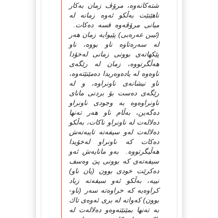
شتەكانەوە، مرۆڤ زمان بەكار
ناهێنێت بەڵكو ئەوە زمانە لە
میانى مرۆڤەوە قسە دەكات.
(ئیبن عەرەبى) پێیوایە زمان هەر
لە سەرەتاوە ناو بووە، ناو
پێكهاتەى بوونى زمانى لەخۆدا
هەڵگرتووە، زمان لە رێگەى
ناوەوە لە یادەوەریدا دەمێنێتەوە،
ناو نیشانەى ناونراوە، و لە
رێگەى دەست بۆ بردنى ماناى
ناونراوەوە بە وجودى ناونراو
دەگەین، بەڵام ناو هەر تەنها
دەلالەت لە ناونراو ناكات، بەڵكو
دەلالەت لەو سیفەتە تایبەتەش
دەكات كە ناونراو لەخۆیدا
هەڵیگرتووە. بەو مانایەش ئەو
سیفەتەى كە بوونى پىَ وەسف
دەكرێت خودى بوون (یان ناو)
نییە، بەڵكو ئەو سیفەتە زیاد
كراوەیە كە خراوەتە سەر (ناو-
بوون) كەواتە لە برى ئەوەى تاك
بە تەنها بمێنێتەوەو دەلالەت لە