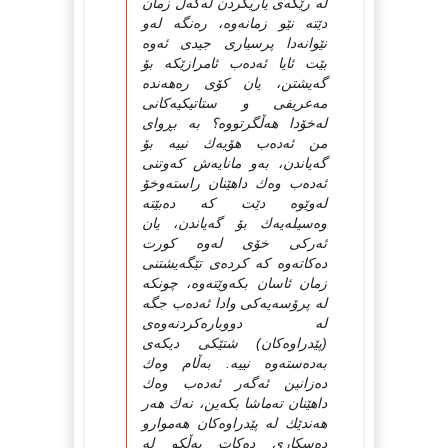
لە رێگەى یاریكردن لەگەڵ زمان
دێتە نێو زمانەوە، رەنگە لەو
نێوانەدا پرسیارى جیدى ئەوە
بێت ئایا ئەدەب ئامرازێكە بۆ
گەیشتن، یان كۆى رەهەندە
مەعریفى و ستاتیكیەكانى
لەخۆدا هەڵگرتووە؟ بە بڕواى
من ئەدەب هۆیەك نییە بۆ
گەیاندن، بەو مانایەش كەوتنى
ئەدەب وەك داهێنان راستەوخۆ
لەوێوە دێت كە دەبێتە
وەسیلەیەك بۆ گەیاندن، یان
ئەركى خۆى لەوە كورت
دەكاتەوە كە كردەى تێگەیشتنى
زمان ئاسان بكەوێتەوە، چونكە
لە پرۆسەیەكى وادا ئەدەب جگە
لە دووبارەكردنەوەى
(پێدراوەكان) شتێكى دیكەى
بەدەستەوە نییە. بەڵام وەك
دەزانین ئەگەر ئەدەب وەك
داهێنان تەماشا بكەین، نەك هەر
هەندێك لە پێدراوەكان هەموارو
دەسكارى دەكات بەڵكو لە