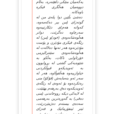
یەكەمیان منێكى داهێنەرە، بەڵام
دووەمیان هەڵگرى فیكرە
باوەكانە.
دەشىَ بڵێین دوا پلەى من لە
گوتەزاى (من بیر دەكەمەوە،
كەواتە هەم)ى دێكارتییەوە
سەرچاوە دەگرێت، دواتر
هەڵوەشانەوەى (خود)و (من) لە
رێگەى فیكرى مۆدێرن و پۆست
مۆدێرنەوە هەر تەنها دەلالەت لە
هەڵوەشانەوەى سێنترالیزمى
خۆرئاوایى ناكات، بەڵكو بە
شێوەیەكى گشتى لە بڕوابوون
بە ئەویدیكەو قبوڵكردنى
جیاوازییەوە هەڵقوڵاوە، هەر لە
سەر ئەو بنەمایەش (فۆكۆ) منى
رەتكردەوە بۆ ئەوەى لە رێگەى
ئەویدیكەوە دەق بەرهەم بهێنێت،
لە لایەكى دیكە رووخاندنى (منى
دەقى) بە گەورەترین بەرهەمى
سەدەى بیستەم دەژمێردرێت،
ئیتر ئینفۆرماتیك و فەزاى
مەعریفى و زانستى مەعریفى