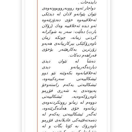
دایدەخات .
دواجار ئەوە رووبەرووبوونەوەى
نێوان پێوانەو لادان لە دیدێكى
ئەخلاقییەوە خۆى دەدۆزێتەوە
ئەو دیدە ئەخلاقییە وەك (رۆلان
بارت) دەڵێت: سەر بە شوكرانە
كردنى زمانە، چونكە زمان
ناوەڕۆكێكى بیركارییانەى هەیەو
زۆرترین بەكارهێنەر بۆخۆى
فەراهەم دەكات.
دەشآ لە نێوان دیدى
دیاردەگەرییانەو دیدى
ئەخلاقیانەوە بكەوێنە نێو دوو
ئیشكالییەتى سەرەكییەوە،
ئیشكالیەتى یەكەم راستەوخۆ
پەیوەندى بە شەڕى فۆڕمو
ناوەڕۆكەوەیە، ئیشكالییەتى
دووەم لە زمانو رووتكردنەوەى
زمانەوە خۆى هەڵدەگرێتەوە،
ئەگەر ئیشكالییەتى یەكەم لە
دەمەتەقێیەكى عادیلانەى فۆڕمو
ناوەڕۆك بە كۆتا بگات و لە
شێوازدا كورت بكرێتەوە، بەو