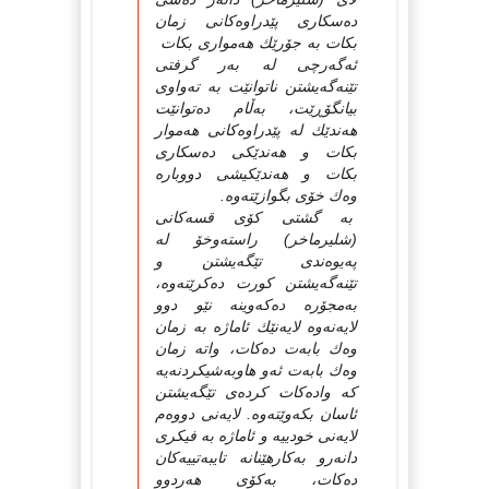
دەسكارى پێدراوەكانى زمان
بكات بە جۆرێك هەموارى بكات
ئەگەرچى لە بەر گرفتى
تێنەگەیشتن ناتوانێت بە تەواوى
بیانگۆڕێت، بەڵام دەتوانێت
هەندێك لە پێدراوەكانى هەموار
بكات و هەندێكى دەسكارى
بكات و هەندێكیشى دووبارە
وەك خۆى بگوازێتەوە.
بە گشتى كۆى قسەكانى
(شلیرماخر) راستەوخۆ لە
پەیوەندى تێگەیشتن و
تێنەگەیشتن كورت دەكرێتەوە،
بەمجۆرە دەكەوینە نێو دوو
لایەنەوە لایەنێك ئاماژە بە زمان
وەك بابەت دەكات، واتە زمان
وەك بابەت ئەو هاوبەشیكردنەیە
كە وادەكات كردەى تێگەیشتن
ئاسان بكەوێتەوە. لایەنى دووەم
لایەنى خودییە و ئاماژە بە فیكرى
دانەرو بەكارهێنانە تایبەتییەكان
دەكات، بەكۆى هەردوو