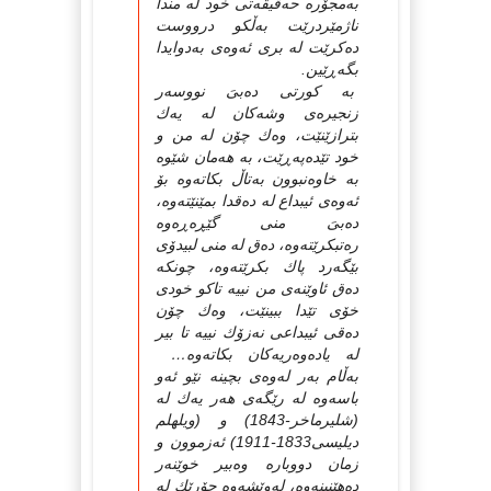
بەمجۆرە حەقیقەتى خود لە مندا
ناژمێردرێت بەڵكو درووست
دەكرێت لە برى ئەوەى بەدوایدا
بگەڕێین.
بە كورتى دەبىَ نووسەر
زنجیرەى وشەكان لە یەك
بترازێنێت، وەك چۆن لە من و
خود تێدەپەڕێت، بە هەمان شێوە
بە خاوەنبوون بەتاڵ بكاتەوە بۆ
ئەوەى ئیبداع لە دەقدا بمێنێتەوە،
دەبىَ منى گێڕەڕەوە
رەتبكرێتەوە، دەق لە منى لبیدۆى
بێگەرد پاك بكرێتەوە، چونكە
دەق ئاوێنەى من نییە تاكو خودى
خۆى تێدا ببینێت، وەك چۆن
دەقى ئیبداعى نەزۆك نییە تا بیر
لە یادەوەریەكان بكاتەوە…
بەڵام بەر لەوەى بچینە نێو ئەو
باسەوە لە رێگەى هەر یەك لە
(شلیرماخر-1843) و (ویلهلم
دیلیسى1833-1911) ئەزموون و
زمان دووبارە وەبیر خوێنەر
دەهێنینەوە، لەوێشەوە جۆرێك لە