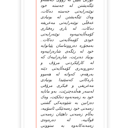
تێگەیشتن لە جەستە خود
نوێنەرایەتى جەستە دەكات،
وەك تێگەیشتن لە بونیادى
عەقڵى نوێنەرایەتى مەعریفە
دەكات، لە بارى رەفتارى
كۆمەڵایەتییەوە نوێنەرایەتى
خودى كۆمەڵایەتى دەكات..
بەمجۆرە دەروونناسان پێیانوایە
خود لە رێگەى شارەزاییەوە
بونیاد دەنرێت، شارەزاییەك كە
لە كارلێكردنى مرۆڤ و
دەوروبەرى كۆمەڵایەتى دێتە
بەرهەم، كەواتە لە هەموو
بارەكانى كەسێتیدا بونیادى
مەعریفى و فیكرى مرۆڤى
لەسەر هەڵدەچنرێت، بەو مانایە
خود بە زەمەنەوە دەلكێت، وەك
دەزانین بە شێوەیەكى گشتى
زەمەنى خود زەمەنێكى ئاسۆییە،
بەڵام زەمەنى داهێنان زەمەنى
قوڵاییە، لە دەرەوەى
زەمەنەكانەوە بە ستوونى