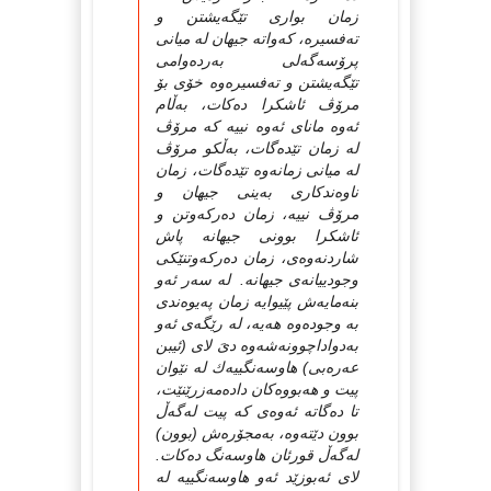
زمان بوارى تێگەیشتن و
تەفسیرە، كەواتە جیهان لە میانى
پرۆسەگەلى بەردەوامى
تێگەیشتن و تەفسیرەوە خۆى بۆ
مرۆڤ ئاشكرا دەكات، بەڵام
ئەوە ماناى ئەوە نییە كە مرۆڤ
لە زمان تێدەگات، بەڵكو مرۆڤ
لە میانى زمانەوە تێدەگات، زمان
ناوەندكارى بەینى جیهان و
مرۆڤ نییە، زمان دەركەوتن و
ئاشكرا بوونى جیهانە پاش
شاردنەوەى، زمان دەركەوتنێكى
وجودییانەى جیهانە. لە سەر ئەو
بنەمایەش پێیوایە زمان پەیوەندى
بە وجودەوە هەیە، لە رێگەى ئەو
بەدواداچوونەشەوە دىَ لاى (ئیبن
عەرەبى) هاوسەنگییەك لە نێوان
پیت و هەبووەكان دادەمەزرێنێت،
تا دەگاتە ئەوەى كە پیت لەگەڵ
بوون دێتەوە، بەمجۆرەش (بوون)
لەگەڵ قورئان هاوسەنگ دەكات.
لاى ئەبوزێد ئەو هاوسەنگییە لە