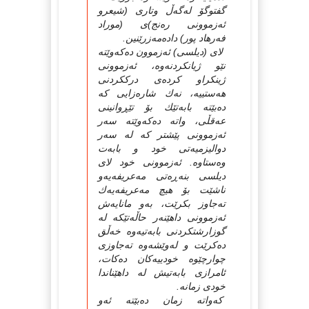
گفتوگۆ لەگەڵ وتارى (شیعرو
ئەزموونى رەنج)ى (موراد
فەرهاد پور) دادەمەزرێنین.
لاى (دیلسى) ئەزموون دەكەوێتە
نێو ژیانكردنەوە، ئەزموونى
ژینكراو كردەى درككردنى
هەستییە، نەك شارەزایى كە
دەبێتە بابەتێك بۆ تێڕوانینى
عەقڵى، واتە دەكەوێتە سەر
ئەزموونى پێشتر كە لە سەر
دوالیزمیەتى خود و بابەت
وەستاوە. ئەزموونى خود لاى
دیلسى بنەڕەتى مەعریفەیەو
ناشێت بۆ هیچ مەعریفەیەك
تەجاوز بكرێت، بەو مانایەش
ئەزموونى داهێنەر حاڵەتێكە لە
گوزارشتكردنى بابەتیەوە خەڵق
دەكرێت و لەوێشەوە تەجاوزى
چوارچێوە خودییەكان دەكات،
ئامرازى بابەتیش لە داهێناندا
خودى زمانە.
كەواتە زمان دەبێتە ئەو