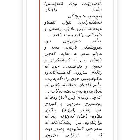
دادەبەزێت، وەك (ئەدۆنیس)
دەڵێت: داهێنان
هاوپەیوەستبوونێكى
خەڵقكەرانەى نێوان ئێستاو
ئایندەیە، دیارو نادیار، زەمەن و
جاویدانى، واقیع و میتا واقیع…
بەڵام شارەزایى خود
سروشتێكى بازنەیى هەیە و
تەواو سەر بە مانایە، كەچى
داهێنان سەر بە كەشفكردن و
خەون و دنیابینییە… خود لە
رێگەى میژووى گەیشتنەكانەوە
ئەكتیڤبوونى خۆى رادەگەیەنێت،
بەڵام داهێنان حەقیقەتەكانى لە
نادیارییەوە بەرجەستە دەكات…
كەچى وشەى (من-الانا) وەك لە
رۆشنبیرى عەرەبى و كوردى
باوە پێشتر (فرۆید) بەكارى
هێناوە، پاشان كەوتۆتە زیاد لە
بوارێكەوە. من ریشەگەلێكە لە
سەرنجى ئاساییەوە وەبەر دێت
كە بە درێژایى مێژووى