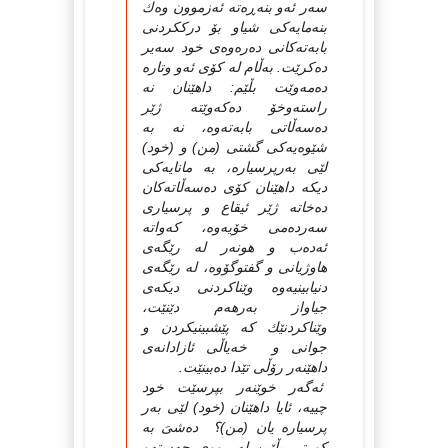
سەر ئەو بنەڕەتە ئەزموون وەك
بنەمایەكى شیاو بۆ درككردنى
بابەتەكانى دەرەوەى خود سەیر
دەكرێت. بەڵام لە كۆى ئەو وتارە
دەمەوێت بڵێم: داهێنان نە
راستەوخۆ دەكەوێتە ژێر
دەسەڵاتى بابەتەوە، نە بە
شێوەیەكى گشتى (من) و (خود)
لێی بەرپرسیارە، بە مانایەكى
دیكە داهێنان كۆى دەسەڵاتەكان
دەخاتە ژێر ئیقاع و پرسیارى
سەردەمى خۆیەوە، كەواتە
ئەدەب و هونەر لە رێگەى
هاوژیانى و گفتوگۆوە، لە رێگەى
دنیابینیەوە وێناكردنى دیكەى
جیاواز بەرهەم دێنێت،
وێناكردنێك كە پێشبینیكردن و
جوانى و خەیاڵى ئازادانەى
داهێنەر رۆڵى تێدا دەبینێت.
ئەگەر خوێنەر بپرسێت خود
چییە، ئایا داهێنان (خود) لێى بەر
پرسیارە یان (من)؟ دەشىَ بە
كورتى بڵێین لە رووى جەستەو