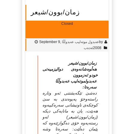
زمان/بوون/شیعر
Closed
by
عه‌بدول موته‌لیب عه‌بدوڵڵا
September 9,
2008
ئەدەب
زمان/بوون/شیعر
هەڵوەشانەوەى دوالیزمیەتى
خودو ئەزموون
عەبدولموتەلیب عەبدوڵڵا
سەرەتا:
دەشىَ تێگەیشتنى ئەو وتارە
راستەوخۆ پەیوەندى بە سىَ
كوچكەى ناونیشانى سەرەكییەوە
هەبێت، یان بە مانایەكى دیكە
(زمان/بوون/شیعر) لەو
رستەیەوە خۆى دەگوازێتەوە كە
پێمان دەڵێت: سەرەتا وشە