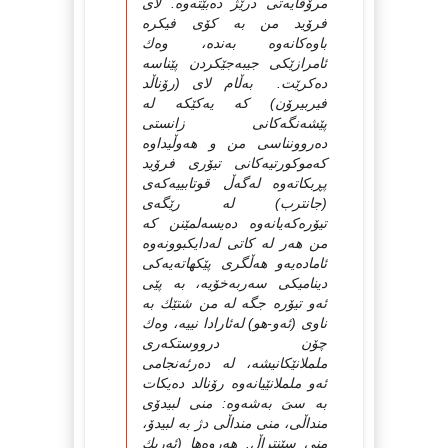
مرۆڤایەتى درێژ دەبێتەوە. لاى
فرۆید من بە كۆى فیكرە
باوەكانەوە بەندە، وەك
ئامرازێكى جیبەجێكردن پێناسە
دەكرێت. بەڵام لاى (رۆناڵد
فیربیرۆن) كە یەكێكە لە
پێشەنگەكانى زانستى
دەروونناسى من و هەوڵیداوە
كەموكورتیەكانى تیۆرى فرۆید
پڕبكاتەوە لەگەڵ قوتابییەكەى
(جانترب) لە رێگەى
تیۆرەكەیانەوە دەیسەلمێنن كە
من هەر لە كاتى لەدایكبوونەوە
ئامادەیەو هەڵگرى پێكهاتەیەكى
دینامیكى سەربەخۆیە، بە پێى
ئەو تیۆرە جگە لە من شتێك بە
ناوى (ئەو-هو) لەئارادا نییە، وەك
چۆن درووستكەرى
ململانێكانیشە، لە دەرئەنجامى
ئەو ململانێیانەوە رۆنالد دەیكات
بە سىَ بەشەوە: منى لبیدۆى
منداڵى، منى منداڵى دژ بە لبیدۆ،
منى سێنتراڵ. هەروەها (ئەریك