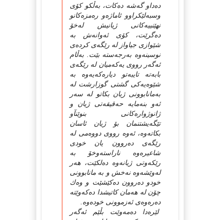
دەداو گەشە دەكات، بەڵكو كۆى
وسبەلێكراوو ئاماژەو رەمزەكانو
نهێنییەكانى ژیانیش لەخۆ
دەگرێت، كۆى ئەوانەش بە
شێوازى جیاواز لە رێگەى كردەى
نوسینەوە بەرجەستە بێت. بەڵام
ئەگەر رووى یەكەمیان لە رێگەى
بابەتە تایبەتو دیارەكەیەوە بە
شێوەیەكى گشتى گوزارشت لە
بەمانابوونى ژیان بكاتو لە سەر
ئەو بنەمایە حەقیقەتى ژیان و
ژانوژوارەكانى بنوێنآو
تێگەیشتنمان بۆ ژیان ئاسان
بكاتەوە، ئەوە رووى دووەمى لە
رێگەى دەروون یان خودى
شاعیرەوە ناراستەوخۆ بە
رێكەوتى ژیانەوە دەلكێت، هەر
لەوێشەوە نەخش و بە مانابوونى
خودو دەروون دەكێشێت و وەك
چۆن لە هەمان كاتیشدا دەكەوێتە
دەرەوەى ئەزموونى خودەوە.
لێرەدا دەمەوێت بڵێم ئەگەر