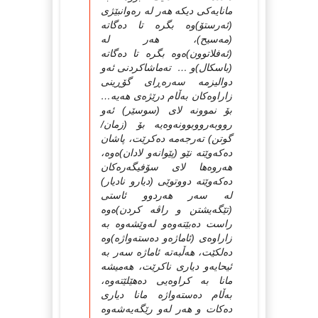
مانایەكى دیكە هەر لە رەوانبێژى
(ئەرستۆ)وە بگرە تا دەگاتە
(مەسیح)، هەر لە
(ئەفلاتوون)ەوە بگرە تا دەگاتە
(باسكال)و … تەماشاكردنى ئەو
دوالیزمە سەرەڕاى گۆڕینى
زاراوەكان بەڵام درێژەى هەیە…
بۆ نموونە لاى (سوسێر) ئەو
رووبەرووبوونەوەیە بۆ (زمان/
گوتن) تەرجەمە دەكرێت، پاشان
دەكەوێتە نێو (پێوانەو لادان)ەوە،
هەروەها لاى سۆفیگەرەكان
دەكەوێتە دووتوێى (دیارو نادیار)
لە سەر هەردوو ئاستى
(تێگەیشتن و راڤە كردن)ەوە
راست دەبێتەوەو لەوێشەوە بە
زاراوەى (ئاماژەو دەستەواژە)وە
دەلكێت، هەڵبەتە ئاماژە سەر بە
ئیحایەو دیارى ناكرێت، هەمیشە
مانا بە كراوەیى دەهێلێتەوە،
بەڵام دەستەواژە مانا دیارى
دەكات و هەر لەو رێگەیەشەوە