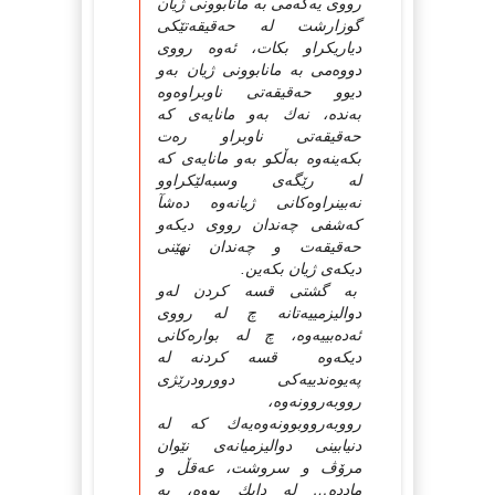
رووى یەكەمى بە مانابوونى ژیان
گوزارشت لە حەقیقەتێكى
دیاریكراو بكات، ئەوە رووى
دووەمى بە مانابوونى ژیان بەو
دیوو حەقیقەتى ناوبراوەوە
بەندە، نەك بەو مانایەى كە
حەقیقەتى ناوبراو رەت
بكەینەوە بەڵكو بەو مانایەى كە
لە رێگەى وسبەلێكراوو
نەبینراوەكانى ژیانەوە دەشآ
كەشفى چەندان رووى دیكەو
حەقیقەت و چەندان نهێنى
دیكەى ژیان بكەین.
بە گشتى قسە كردن لەو
دوالیزمییەتانە چ لە رووى
ئەدەبییەوە، چ لە بوارەكانى
دیكەوە قسە كردنە لە
پەیوەندییەكى دوورودرێژى
رووبەروونەوە،
رووبەرووبوونەوەیەك كە لە
دنیابینى دوالیزمیانەى نێوان
مرۆڤ و سروشت، عەقڵ و
ماددە… لە دایك بووە، بە