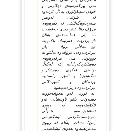
منى بیركەرەوەى دێكارتى و
خودى سایكۆلۆژى بەتاڵ كردەوە
لە شوێنى ئەویش
سەرچاوەگەلێكى لە دەرەوەى
مرۆڤ دانا، ئیتر چیدى حەقیقەت
بە پێى فەلسەفەى یۆنان
ناژمێردرێت، هەروەك ناكەوێتە
نێو عەقڵى مرۆڤ ، یان
بیركردنەوەى مرۆڤەوە بەڵكو لە
دووتوێى منى بیركەرەوەى
دەستكردگەرادایە كە لەگەڵ
بونیادى فیكرى دەستكردو
تەكنۆلۆژیا و ئامێرە زانستییە
وردەكان و ئامێرەكانى
بیركردنەوە درێژ دەبێتەوە.
بە كورتى لەو بەدواداچوونە
دەمەوێت بڵێم ناونیشانى ئەو
لێكۆڵینەوەیە لە رووى
ئەنتۆلۆژییەوە هەوڵى
بەرجەستەكردنى ئیشكالیەتى
(من) دەدات، بەڵام لە رووى
مەعریفییەوە بەدواى ئیشكالیەتى