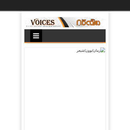
Ski
t
th
conten