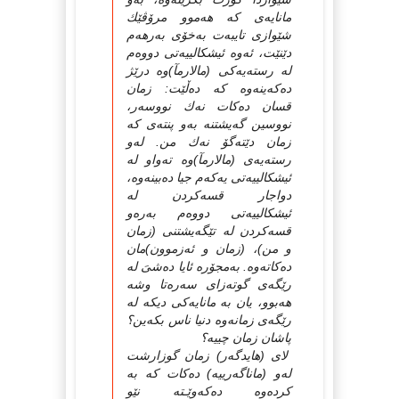
مانایەى كە هەموو مرۆڤێك
شێوازى تایبەت بەخۆى بەرهەم
دێنێت، ئەوە ئیشكالییەتى دووەم
لە رستەیەكى (مالارمآ)وە درێژ
دەكەینەوە كە دەڵێت: زمان
قسان دەكات نەك نووسەر،
نووسین گەیشتنە بەو پنتەى كە
زمان دێتەگۆ نەك من. لەو
رستەیەى (مالارمآ)وە تەواو لە
ئیشكالییەتى یەكەم جیا دەبینەوە،
دواجار قسەكردن لە
ئیشكالییەتى دووەم بەرەو
قسەكردن لە تێگەیشتنى (زمان
و من)، (زمان و ئەزموون)مان
دەكاتەوە. بەمجۆرە ئایا دەشىَ لە
رێگەى گوتەزاى سەرەتا وشە
هەبوو، یان بە مانایەكى دیكە لە
رێگەى زمانەوە دنیا ناس بكەین؟
پاشان زمان چییە؟
لاى (هایدگەر) زمان گوزارشت
لەو (ماناگەرییە) دەكات كە بە
كردەوە دەكەوێـتە نێو