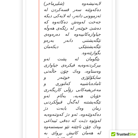
لایەنیشەوە (شلیرماخر)
دەكەوێتە سەر قسەكردن لە
ئەزموونى دانەر، لە لایەكى دیكە
جەخت لەوەش دەكاتەوە كە
دەشىَ خوێنەر لە رێگەى هەوڵە
جیاوازەكانییەوە لە دەرەوەى
تێگەیشتنى دانەر بەرەو
تێگەیشتنێكى دیكەمان
بگوازێتەوە.
بێگومان لە پشت ئەو
بیركردنەوەیە فیكرەى جیاوازى
وەستاوە، وەك چۆن حاڵەتى
سایكۆلۆژى خوێنەر و
ئامادەباشییە كەلتورى و
مەعریفیەكانى رۆڵى كاریگەرى
خۆیان هەیە، بەڵام ئەو
تێگەیشتنە لەگەڵ قبوڵكردنى
زمان وەك بابەت دژ
دەكەوێتەوە، ئەو دژ كەوتنەوەیە
لەوێوە دێـت كە دەقى ئیبداعى
وەك چۆن ناچێتە نێو سیستمەوە
لە هەمان كاتیش بڕواى بە