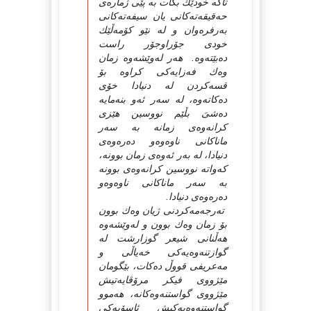
تاكە خودێك بكات بە پێى ژمارەى
حەقیقەتەكانى یان سیفەتەكانى
بەرفرەوان و لە نێو كۆمەڵێك
خودى جۆراوجۆر راست
دەبێتەوە. هەر لەوێشەوە زمان
وەك فەزایەكى كراوە بۆ
قسەكردن لە دنیادا خۆى
دەكاتەوە، لە سەر ئەو بنەمایە
دەشىَ بڵێم نووسین هێزى
كرانەوەى زمانە بە سەر
ماناكانى ناوەوەو دەرەوەى
دنیادا، لە بەر ئەوەى زمان بوونە،
كەواتە نووسین كرانەوەى بوونە
بە سەر ماناكانى ناوەوەو
دەرەوەى دنیادا.
تەرجەمەكردنى ژیان وەك بوون
بۆ زمان وەك بوون و لەوێشەوە
هەڵنانى شیعر گوزارشت لە
گوازتنەوەیەكى خەیاڵى و
مەعریفى قووڵ دەكات، بێگومان
مێژووى فیكر مرۆڤایەتیش
مێژووى گواستنەوەكانە، هەموو
گواستنەوەیەكیش ئاسۆیەكى