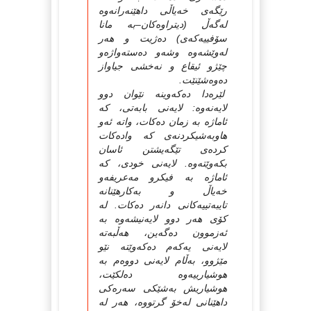
رێگەى خەیاڵى داهێنەرانەوە
لەگەڵ (دیتراوەكان–بە مانا
سۆفییەكەى) دەژیت و هەر
لەوێشەوە وشەو دەستەواژەو
چێژو ئیقاع و نەخشى جیاواز
دەوەشێنێت.
لێرەدا دەكەوینە نێوان دوو
لایەنەوە: لایەنى بابەتى، كە
ئاماژە بە زمان دەكات، واتە ئەو
هاوبەشیكردنەى كە وادەكات
كردەى تێگەیشتن ئاسان
بكەوێتەوە. لایەنى خودى، كە
ئاماژە بە فیكرو مەعریفەو
خەیاڵ و بەكارهێنانە
تایبەتییەكانى دانەر دەكات. لە
كۆى هەر دوو لایەنیشەوە بە
ئەزموون دەگەین، هەڵبەتە
لایەنى یەكەم دەكەوێتە نێو
مێژوو، بەڵام لایەنى دووەم بە
هوشیارییەوە دەلكێت،
هوشیاریش بەشێكى سەرەكى
داهێنانى لەخۆ گرتووە، هەر لە