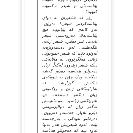
پێناسەمان بۆ شیعر دەكەوێتە
كوێوە؟
زۆر لە شاعیران بە دواى
پێناسەكردنى شیعردا دەڕۆن،
ئەو كاتەى كە پێیانوایە هیچ
پێناسەیەك دەروەستى شیعر
نایەت، ئیتر دەڵێن: شیعر ژیانە.
تێگەیشتنى ئەو دەستەواژەیە
لەوێوە دێت كە شیعر جموجولى
ژیانى هەڵگرتووە، بە مانایەكى
دیكە شیعر زیندووە لەگەڵ ژیان
دەجولىَو هەناسە دەداو گەشە
دەكات، وەك چۆن بە دیوەكەى
دیكەش گوزارشت لە
شاراوەكانى ژیان و رێكەوتى
ژیان دەكاتو دەمانخاتە نێو
تانوپۆكانى ژیانەوە. بەو مانایەش
ئەگەر ژیان لە دوالیزمییەتى
دیارو نادیار، جەستەو دەروون،
دەرەكىو ناوەكى… بەرجەستە
بێت، ئەوە شیعریش هەر تەنها
ئەوە نییە كە دەجولىَو هەناسە