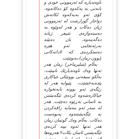
ناوەندیارە كە ئەزموونى خودى و
بابەتى بە یەكەوە كۆ دەكاتەوە،
كۆى ئەو بەیەكەوە لكانەش
دواجار گوزارشت لە ئەزموونى
ژیان دەكات و هەر لەوێوە بە
دەستەواژەى شیعر ژیانە
دەگەینەوە، یان دەبێتە
بەرئەنجامى ئەو هێزە
دەستكردەى كە لادانەكانى
(بوون-زمان) دەنوێنێت.
بەڵام (شلیرماخر) زمان هەر
تەنها وەك ناوەندیارێك نابینێت،
بەڵكو سیفەتى بوونێكى جیاكارى
پێدەبەخشێت، پێیوایە هەر لە
رێگەى ئەو بوونە بابەتخوازە
جیاكارەشەوە كردەى تێگەیشتن
بە ئاسانى بەڕێوە دەچێت، هەر
لە سەر ئەو بنەمایە راڤەكردن
بە تێگەیشتنەوە پەیوەست
دەكات. بەڵام وەك گوتمان زمان
هەر تەنها ئەوە نییە كردەى
تێگەیشتن ئاسان بكات!! هەروەها
لاى (شلیرماخر) دانەر دەشىَ