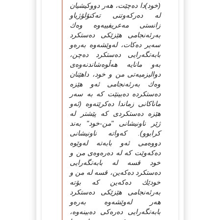
(خود)دا دەچێت، هەر دووكیشیان
لە دەركەوتنى تەكنۆلۆژیاو
زانستى مەعریفییەوە وەك
بەرئەنجامى هێزێكى دەستكرد
سەیر دەكات، لەوێشەوە بەرەو
بابەتگەرایى دەستكرد دەچن،
بەو مانایە هەڵوەشاندنەوەى
دوالیزمیەتى من و خود، داهێنان
وەك بەرئەنجامى ئەو هێزە
دەستكردە دەبینێت كە بە سەر
ماناكانى زماندا دەكرێتەوە (ئەو
هێزە دەستكردى كە پێشتر لە
ژێر ناونیشانى "من-خود" بەند
كرابوو). كەواتە ناونیشانى
دووەمى ئەو بابەتە لەوێوە
دەكەوێت كە لە دەرەوەى من و
خود قسە لە بابەتگەرایى
دەستكرد دەكەین، قسە لە من و
خودێك دەكەین كە بۆتە
بەرئەنجامى هێزێكى دەستكرد
هەر لەوێشەوە بەرەو
بابەتگەرایى دەرەكى دەبینەوە،