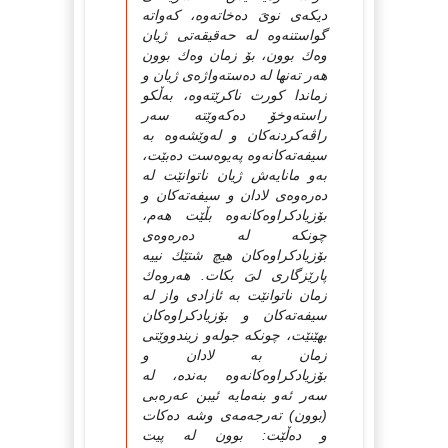
دیكەى نوىَ دەخاتەوە، كەواتە
گواستنەوە لە حەقیقەتى ژیان
وەك بوون، بۆ زمان وەك بوون
هەر تەنها لە دەستەواژەى ژیان و
زماندا كورت ناكرێتەوە، بەڵكو
راستەوخۆ دەكەوێتە سەر
راڤەكردنەكان و لەوێشەوە بە
سیفەتەكانەوە پەیوەست دەبێت،
بەو مانایەش ژیان ناتوانێت لە
دەرەوەى لادان و سیفەتەكان و
بۆزیادكراوەكانەوە بڵێت هەم،
چونكە لە دەرەوەى
بۆزیادكراوەكان هیچ شتێك نییە
پارێزگارى لىَ بكات. هەروەك
زمان ناتوانێت بە ئازادى واز لە
سیفەتەكان و بۆزیادكراوەكان
بهێنێت، چونكە جولەو زیندووێتى
زمان بە لادان و
بۆزیادكراوەكانەوە بەندە، لە
سەر ئەو بنەمایە ئیبن عەرەبى
(بوون) تەرجەمەى وشە دەكات
و دەڵێت: بوون لە پیت