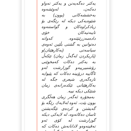
یەكتر دەگەیەنن و یەكتر تەواو
دەكەن، لەوێشەوە
بەخششەكانى (بوون) بە
شێوەیەكى دیكە لە رێگەى بۆ
زیادكراوەكان و گواستنەوە
تایبەتیەكان خۆى
دادەمەزرێنێتەوە. كەواتە
دەتوانین بە گشتى بڵێین ئەوەى
سیاسەتى (بەكارهێنان)و
(یاریكردن لەگەڵ زمان) تێكەڵ
بە یەكتر دەكات كەمخوێنى
رۆشنبیرییەو گوزارشت لەو
ئاگاییە درۆیینە دەكات كە پێیوایە
تازەگەرى شیعرى جگە لە
بەكارهێنانى تێكدەرانەى زمان
شتێكى دیكە نییە.
بەمجۆرە ئەگەر زمان هەڵگرى
بوون بێت، ئەوە لەلایەك رێگە بۆ
گەیشتن و كردەى تێگەیشتن
ئاسان دەكاتەوە، لە لایەكى دیكە
گوزارشت لە كۆى ئەو
تەقینەوەو لادانانەش دەكات كە