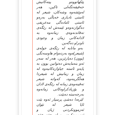
پێكهاتووەو پیتەكانیش
حەقیقەتگەلى تاكین، هەر
لەوێشەوە وشەكان، شیعر لە
ئاستى نادیارى خەیاڵى بەرەو
ئاستى ئامادەگى مەعریفى
دەگوازنەوەو ئێمەش لە رێگەى
تەقاندنەوەى زمانەوە بە
لادانەكانى زمان و وجودى
ناونراو دەگەین.
بەو مانایە لە رێگەى جولەى
(شیعر)ەوە بەردەوام هاوسەنگى
(بوون) دەپارێزین، هەر لە سەر
ئەو بنەمایەش دەتوانین بوون بە
پایەو ئاستە جیاوازەكانیەوە لە
زمان و زمانیش لە شیعردا
هەڵگرینەوە، كەواتە شیعر
تەقینەوەى زمانە لە رێگەى لادان
و بۆزیادكراوەكانى زمانەوە
بەرجەستە دەبێت.
لێرەدا دەشىَ پرسیار ئەوە بێت
ئایا شیعر لە نێوان
ئەزموونكردنى ژیان و
ئەزموونكردنى زمان چۆن خۆى