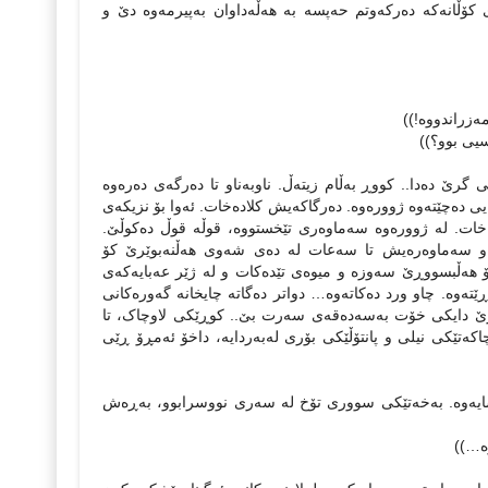
ۆڵانه‌که‌ ده‌رکه‌وتم حه‌پسه‌ به ‌هه‌ڵه‌داوان به‌پیرمه‌وه‌ دێ و
ه‌زراندووه‌!))
رسیی بوو؟))
رێ ده‌دا.. کووڕ به‌ڵام زیته‌ڵ. ناوبه‌ناو تا ده‌رگه‌ی ده‌ره‌وه‌
 ده‌چێته‌وه‌ ژووره‌وه‌. ده‌رگاکه‌یش کلاده‌خات. ئه‌وا بۆ نزیکه‌ی
ات. له ‌ژووره‌وه‌ سه‌ماوه‌ری تێخستووه‌، قوڵه‌ قوڵ ده‌کوڵێ.
ان و سه‌ماوه‌ره‌یش تا سه‌عات له‌ ده‌ی شه‌وی هه‌ڵنه‌بوێرێ کۆ
ی بۆ هه‌ڵبسووڕێ سه‌وزه‌ و میوه‌ی تێده‌کات و له ‌ژێر عه‌بایه‌که‌ی
ته‌وه‌. چاو ورد ده‌کاته‌وه‌… دواتر ده‌گاته‌ چایخانه‌ گه‌وره‌کانی
( ئه‌رێ دایکی خۆت به‌سه‌ده‌قه‌ی سه‌رت بێ.. کوڕێکی لاوچاک، تا
ه‌تێکی نیلی و پانتۆڵێکی بۆری له‌به‌ردایه‌، داخۆ ئه‌مڕۆ ڕێی
رسایه‌وه‌. به‌خه‌تێکی سووری تۆخ له ‌سه‌ری نووسرابوو، به‌ڕه‌ش
وه…))