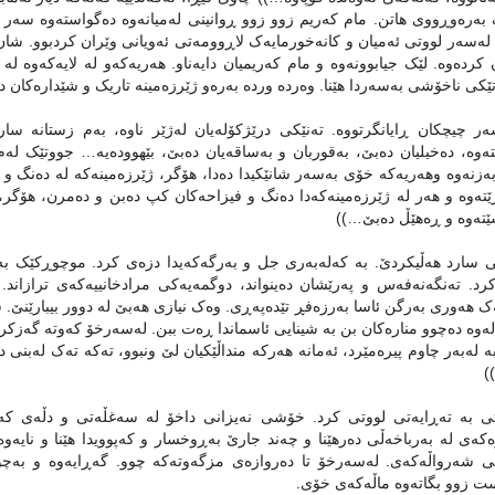
ک به‌ره‌وڕووی هاتن. مام که‌ریم زوو زوو ڕوانینی له‌میانه‌وه‌ ده‌گواسته‌وه‌ سه‌
له‌سه‌ر لووتی ئه‌میان و کانه‌خورمایه‌ک لاڕوومه‌تی ئه‌ویانی وێران کردبوو. شان ب
کرده‌وه‌. لێک جیابوونه‌وه‌ و مام که‌ریمیان دایه‌ناو. هه‌ریه‌که‌و له ‌لایه‌که‌وه‌ ل
تێکی ناخۆشی به‌سه‌ردا هێنا. وه‌رده‌ ورده‌ به‌ره‌و ژێرزه‌مینه‌ تاریک و شێداره‌کان 
‌ر چیچکان ڕایانگرتووه‌. ته‌نێکی درێژکۆله‌یان له‌ژێر ناوه‌، به‌م زستانه‌ سارده‌ 
ته‌وه‌‌، ده‌خیلیان ده‌بێ، به‌قوربان و به‌ساقه‌یان ده‌بێ، بێهووده‌یه‌… جووتێک له‌م
به‌زنه‌وه‌ وهه‌ریه‌که‌ خۆی به‌سه‌ر شانێکیدا ده‌دا، هۆگر، ژێرزه‌مینه‌که‌ له‌ ده‌نگ 
ێته‌وه‌ و هه‌ر له‌ ژێرزه‌مینه‌که‌دا ده‌نگ و فیزاحه‌کان کپ ده‌بن و ده‌مرن، هۆگر، به
ێته‌وه‌ و ڕه‌هێڵ ده‌بێ…))
ی سارد هه‌ڵیکردێ. به‌ که‌له‌به‌ری جل و به‌رگه‌که‌یدا دزه‌ی کرد. موچوڕکێک به‌
‌کرد‌. ته‌نگه‌نه‌فه‌س و په‌رێشان ده‌ینواند، دوگمه‌یه‌کی مرادخانییه‌که‌ی ترازاند
ه‌ک هه‌وری به‌رگن ئاسا به‌رزه‌فڕ تێده‌په‌ڕی. وه‌ک نیازی هه‌بێ له‌ دوور بیبارێنێ
له‌وه‌ ده‌چوو مناره‌کان بن به‌ شینایی ئاسماندا ڕه‌ت ببن. له‌سه‌رخۆ که‌وته‌ گه‌زکردن
ه‌ له‌به‌ر چاوم پیره‌مێرد، ئه‌مانه‌ هه‌رکه‌ منداڵێکیان لێ ونبوو، ته‌که‌ ته‌ک له‌بنی د
)
 به ‌ته‌ڕایه‌تی لووتی کرد. خۆشی نه‌یزانی داخۆ له‌ سه‌غڵه‌تی و دڵه‌ی که‌یلێو
‌که‌ی له‌ به‌رباخه‌ڵی ده‌رهێنا و چه‌ند جارێ به‌ڕوخسار و که‌پوویدا هێنا و نایه‌و
ی شه‌رواڵه‌که‌ی. له‌سه‌رخۆ تا ده‌روازه‌ی مزگه‌وته‌که‌ چوو. گه‌ڕایه‌وه‌ و به‌
ست زوو بگاته‌وه‌ ماڵه‌که‌ی خۆی.