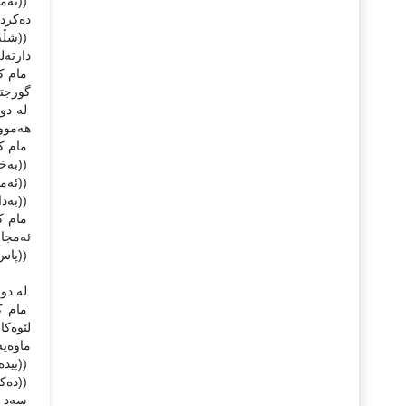
((نه‌م
ده‌کرد
((شڵه‌
دارته‌ل
مام که‌
گورجتر
له ‌دو
هه‌موو
مام که
((به‌خ
((ئه‌مه
((به‌دا
مام که
ئه‌مجا
((پاس ن
له ‌دوو
مام که‌
لێوه‌کا
ماوه‌ی
((بیده
((ده‌ک
سه‌د ف