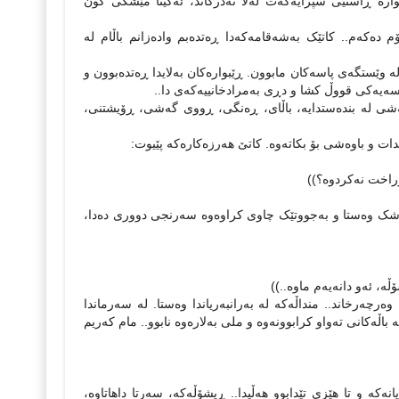
ه‌ ڕاستیی سپرایه‌که‌ت له‌لا نه‌درکاند، ئه‌گینا مێشکی کون
که‌م.. کاتێک به‌شه‌قامه‌که‌دا ڕه‌تده‌بم واده‌زانم باڵام له‌
له‌ وێستگه‌ی پاسه‌کان مابوون. ڕێبواره‌کان به‌لایدا ڕه‌تده‌بوون و
سه‌یه‌کی قووڵ کشا و دڕی به‌مرادخانییه‌که‌ی دا..
اکه‌شی له‌ بنده‌ستدایه‌، باڵای، ڕه‌نگی، ڕووی گه‌شی، ڕۆیشتنی،
و باوه‌شی بۆ بکاته‌وه‌. کاتێ هه‌رزه‌کاره‌که‌ پێیوت:
سۆراخت نه‌کردوه‌؟))
 وشک وه‌ستا و به‌جووتێک چاوی کراوه‌وه‌ سه‌رنجی دووری ده‌دا،
 ئه‌و دانه‌یه‌م ماوه‌..))
ه‌رچه‌رخاند.. منداڵه‌که‌ له‌ به‌رانبه‌ریاندا وه‌ستا. له‌ سه‌رماندا
ڵه‌کانی ته‌واو کرابوونه‌وه‌ و ملی به‌لاره‌وه‌ نابوو.. مام که‌ریم
 ‌و تا هێزی تێدابوو هه‌ڵیدا.. ڕیشۆڵه‌که‌، سه‌رتا داهاتاوه‌،