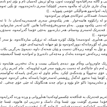
یی و گا‌ڵته‌ مه‌زاقیانه‌وه‌ کوتومت ئه‌ون، وه‌کو تریش که‌سیان تام و بۆی ئه‌و ناد
 وه‌ک جاری جاران له ‌ماڵه‌وه به‌سه‌ر کتێبێکدا سه‌ری دانه‌ژه‌ندووه‌، تۆ بڵێی ئه‌وه
ایه‌، له‌وانه‌بوو هه‌واڵێکی خۆشی پێبووایه‌…))
‌مه‌دا، قسه‌کانی ئه‌وکاته‌ی هیوای بیرکه‌وته‌وه‌:
و له‌ زانکۆوه‌ هاتینه‌خوار.. هه‌ر پێکه‌وه‌ش سه‌ری قه‌یسه‌رییه‌که‌مان دا. تا ئه‌
که‌ ده‌بی پێکه‌وه‌ بووین.. به‌ناو سه‌وزه‌فرۆشه‌کاندا هاتین. کاتێ له‌به‌ر شاره‌وانیدا ل
. قه‌ده‌رێک له‌سه‌ری وه‌ستام، هه‌ر دیارنه‌بوو. به‌جێی خۆمدا گه‌ڕامه‌وه، نه‌مدۆزی
ه‌وته‌وه‌…))
 هه‌ڵبڕی. له‌وده‌مه‌دا پۆلێک کۆتره‌ شینکه‌، له‌ ترۆپکی مناره‌کانه‌وه‌، بۆ سه‌ر گ
ش له‌ گۆڕه‌پانه‌که‌ دوورکه‌وته‌وه‌ بۆ نێو جیهانه‌ تایبه‌تییه‌که‌ی خۆی.
 و تۆڵ به‌ گوشه‌ زبره‌کان ده‌ست و پێیان شه‌ته‌ک داوه‌، ده‌یه‌وێ به‌رگریی بکات و
ه‌ زبره‌که‌ش‌‌ ئه‌وه‌نده‌ به‌له‌ک و مه‌چه‌کی داده‌بڕێ و له‌وانه‌یه‌ ئێستا گه‌یشتبێت
رێک چاوه‌ڕوانی وه‌ڵام بوو. دیده‌ی پاسێکی بیست و یه‌ک نه‌فه‌ریی هێنایه‌وه‌ نێو گ
له‌م داو جانتاکه‌ی له‌ ده‌ست به‌ربۆوه‌ سه‌ر قیره‌ لیتاوییه‌که‌.. مام که‌ریم زیاتر 
خۆی نه‌جووڵا و بێده‌نگه‌ی لێکرد. به‌ڵام چاوی له ‌ده‌رگه‌ی پاسه‌که‌ نه‌گواسته‌وه. ئ
کۆشا پێیدا نه‌چوو. له‌گه‌ڵ ڕۆیشتنی له‌سه‌رخۆیدا پاسه‌که‌ یه‌قی کرده‌وه‌. ئه‌ویش زا
و ده‌له‌رییه‌وه‌؛ تاکو خاو بۆوه‌ و دوای چه‌ند هه‌نگاوێک له ‌جێی خۆی چه‌قی.. له
ریم قه‌ده‌رێک به قه‌ڵافه‌ته‌ تێکسمڕاوه‌که‌یدا هه‌ڵیڕوانی و ورده‌ ورده‌ گه‌ڕایه‌وه‌ ن
خۆیدا میسری گۆشت بوو، ئێستا وه‌ک داسک و ده‌رزیی لێ هاتووه‌، ئێستا چێ
اتووه‌، که‌له‌که‌ی ئه‌وه‌نده‌ قوپاوه‌…)) چاوی گێڕا، ئه‌فه‌ندییه‌ که‌ته‌که دیار نه‌م