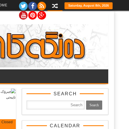
Ski
OME
Saturday, August 8th, 2026
t
th
conten
SEARCH
Closed
CALENDAR