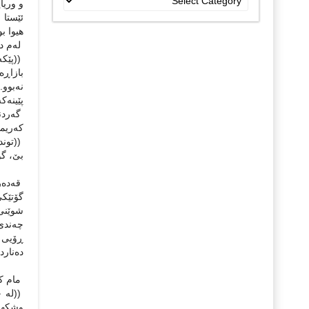
و وریا
جۆراو
ئێستا ‌
جۆرەکان
هیوا بو
له‌م ده
((پێکه‌
بازاڕه‌
نه‌بوو.
پێینه‌ک
گه‌ردنی
که‌ریمی
((توند
بێ، گوش
قه‌ده‌
گۆتێکی 
‌شوێنی 
چه‌ندی 
ڕۆیی‌ 
ده‌نارد.
مام که‌
((له‌ 
وشکهه‌ڵ