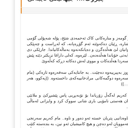
‌ر گومه‌ز و مناره‌کانی کاک ئه‌حمه‌دی شێخ، پۆله‌ شه‌پۆلی گۆمی
اره‌، ڕێیان ده‌که‌وێته‌ ئه‌م گۆڕه‌پانه‌، که‌ له‌ڕاست و چه‌پێکی
نیان لێ هه‌ڵده‌گرن و ده‌یانکه‌نه‌وه‌ به‌ماڵه‌کانیاندا. جارێکی دی
ه‌تی خۆیاندا هه‌ڵده‌ده‌ن.. لێره‌وه‌، که‌لی داراغا نزیکتر دێته‌ پێش
 سه‌ردا هه‌ڵده‌کات و مووی له‌ش ده‌کاته‌ دڕکه‌ که‌ڵه‌وێ.
به‌پیرییه‌وه‌ ده‌چێت.. به‌ جانتایه‌کی سه‌فه‌ره‌وه‌ تازه‌کی (مام
سه‌ره‌وه‌ دوگمه‌کانی مرادخانییه‌که‌ی داخسته‌وه‌. ((په‌کوو، هه‌ر
‌…))
م که‌ریم له‌گه‌ڵ زۆر‌یاندا بۆ نۆبه‌بڕیی پاس پێشبڕکێ و ملانێی
یداریان هه‌ستی نامۆیی باری شانی سووک کرد و وایزانی له‌ماڵی
.
اوه‌دانیی پتریان خسته‌ ئه‌و ده‌ور و ‌ناوه‌.. مام که‌ریم سه‌رنجی
موویان له‌و ده‌چن و هیچ کامیشیان ئه‌و نین، به‌ بنده‌سته‌ کتێب