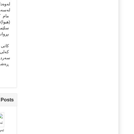
له‌وه‌
له‌سه‌ر
مام که
(هیوا)ش
سلێمانی،
بڕوانه‌: ن
کاتی خۆ
که‌لی د
سه‌رده
ڕه‌شه‌
 Posts
ئەو