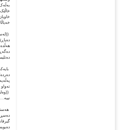
به‌ڵه‌
خاڵێک 
خاویان 
خه‌یاڵا
((له‌سه
ده‌پاڕێ
هه‌ڵده‌
ده‌گه‌ڕ
ده‌تلیس
بایه‌ک
ده‌رده
په‌ڵه‌ی
ته‌واو 
((وه‌لب
نییه‌…)
هه‌ستی
ده‌‌سڕه
گیرفان
ده‌یوی