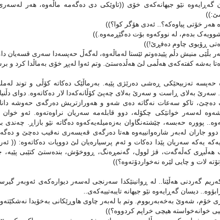
گه‌ڕایه‌وه‌ نێو جیهانه‌که‌ی خۆی ((تاوێکی دی ده‌گه‌مه‌ ماڵه‌وه‌، هه‌ر له‌سه‌ری ک
ێ:))
‌ هه‌ر خۆتی پیاوه‌که‌؟.. ئه‌دی هۆگر کوا؟))
وویه‌ک بده‌م، له ‌نووکه‌وه‌ بۆت ده‌گێڕمه‌وه‌.))
ه‌تی ڕۆیوی چاوم ده‌فڕێ!))
‌ر بڵێی منیش دڵم پێیده‌وتم ئێستا له‌ماڵه‌وه‌، له‌گه‌ڵ حه‌پسه‌دا سه‌ری قسه‌یان دام
‌تا به‌شه‌ کفته‌که‌ی هه‌ڵمی لێ هه‌ڵده‌ستێ. وتم ئه‌وا له‌پڕ خۆی به‌ماڵدا کرد و ب
حه‌پسه‌ ته‌زبیحێکی ڕه‌شی ده‌رێژی پێیه‌. به‌رماڵێک ده‌کاته‌ کۆڵی و توند له‌ملی گ
سه‌رێ به‌لای ڕاست و سه‌رێ به‌لای چه‌پێ کۆڵانه‌که‌دا لار ده‌کاته‌وه‌. دوای دڵنیایی
ده‌چێ، تاکو سه‌عات نه‌گاته‌ ده‌ی شه‌و و هه‌ورازتریش ده‌رگه‌ی حه‌وشه‌ داناخ
یشه‌وه‌ له‌سه‌ر خوانێکی چکۆله‌، دوو قابله‌مه‌ سه‌ریان نراوه‌ته‌وه‌. ئه‌و خو
‌وه‌.. پووره‌ حه‌بسه‌، چێشته‌نگاوان به‌زه‌میله‌یه‌که‌وه‌ ده‌گاته‌ نێو بازاڕ. چه‌ند
دوو جاران له‌به‌ر شاره‌وانییه‌وه‌ هه‌تا ده‌رگه‌ی قه‌یسه‌ری نه‌قیب ده‌چێ و ده‌گه‌ڕێ
ه‌که‌ یه‌که‌ سه‌ریان پێدا ده‌کات و ئه‌م پرسیاره‌یان لێ دووپات ده‌کاته‌وه‌: (
هه‌ڵبڕی که‌ڵه‌گه‌ت، قژ لوول، گه‌نمڕه‌نگ، ڕووخۆش، بنده‌ستێ کتێبی پێیه‌، چاک
تۆته‌ لات و چایی لێره‌ نه‌خواردۆته‌وه‌؟))
‌ریم گه‌ردنی هه‌ڵێنا.. له‌ ڕوانینێکدا سه‌رنجی له‌سه‌ر دیواره‌که‌ی ئه‌وبه‌ر گی
بۆوه‌.. دیسان گه‌ڕایه‌وه‌ نێو جیهانه‌ تایبه‌تییه‌که‌ی..
 خۆم، شه‌وێ به‌خه‌به‌ربووم. وتم با له‌به‌ر چاوی هاوڕێکانی به‌خۆیدا نه‌شکێته‌
ی خوانه‌خواسته‌ هیچی خراپم کردووه‌؟))