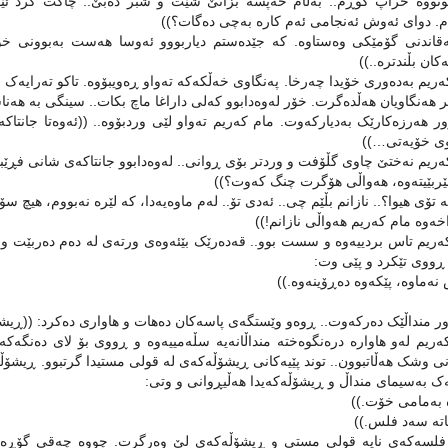
وتووه‌ خراپ کوڕم.. به‌ڵام حه‌پسه‌ بزانێ شێت و شبر ده‌بێ.. چاکت کرد ئێوار
م. دوای ئه‌وش ئه‌نجامی ئه‌م کاره‌ به‌چی ده‌گات؟))
قاندنی گۆمێکی وه‌ستاوه‌. که‌ جێده‌ستم دیاربووو ئه‌وسا هه‌ست به‌بوونی خۆم ده‌
ه‌کان بڵندتره‌..))
ریم به‌ده‌وری خۆیدا چه‌رخا. په‌نگاوی خه‌ڵکه‌که‌ ته‌واو ڕه‌ویبۆوه‌. تاکو ته‌رایه‌ک 
 هه‌نگاویان هه‌ڵده‌گرت. خۆر له‌وه‌دابوو که‌لی داراغا ماچ بکات.. سینگی به‌ هه‌نا
ور هه‌رزه‌کارێک به‌دیارکه‌وت. مام که‌ریم ته‌واو لێی وردبۆوه‌.. ((ئه‌وه‌تا جانت
ی خۆیه‌تی…))
‌ریم نه‌ختێ چاوی گڵۆفت و وردتر بۆی ڕوانی.. له‌وه‌دابوو جانتاکه‌ی شانی فڕێبدات 
ێربێیته‌وه‌، هه‌واڵی هۆگرت چنگ که‌وت؟))
‌ تۆی هیوا؟.. نازانم بڵێم چی.. ئه‌دی تۆ.. له‌م ماوه‌یه‌دا، که ‌لێره‌ نه‌بووم، هیچ 
خه‌وه‌ مام که‌ریم هه‌واڵی نازانم!))
‌ریم تاس بردییه‌وه‌ و سست بوو.. قه‌ده‌رێک بێئه‌وه‌ی ورته‌ی له‌ ده‌م ده‌ربێت
 ڕووی تێکرد و پێی وت:
ه‌ماوه‌، پێکه‌وه‌ ده‌ڕۆینه‌وه‌.))
ر منداڵێک ده‌رکه‌وت.. ڕوه‌و وێستگه‌ی پاسه‌کان ده‌هات و هاواری ده‌کرد: ((ڕیشۆڵه‌،
ریم له‌و هاواره‌ دره‌نگوه‌خته‌ منداڵانه‌یه‌ سڵه‌مییه‌وه‌ و ڕووی بۆ لای ده‌نگه‌که‌ و
نی وشک هه‌ڵاتبوون.. توند پێیه‌کانی ڕیشۆڵه‌که‌ی له ‌قولی مستیدا گرتبوو. ڕیشۆڵه‌ با
ه‌ک به‌سیمای منداڵ و ڕیشۆڵه‌که‌یدا هه‌ڵیڕوانی و وتی:
‌ به‌مامی خۆت.))
اته‌ سه‌د فلس.))
لسه‌که‌ی نایه‌ قولی مستی ‌و ڕیشۆڵه‌که‌ی لێ وه‌رگرت. چووه‌ چه‌قی گۆڕه‌پانه‌که