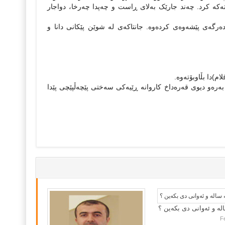
‌وته‌که‌ کرد. چه‌ند جارێک به‌لای ڕاست و چه‌پدا چه‌رخا، دواجار
 ده‌رگه‌ی پێشه‌وه‌ی کرده‌وه‌. جانتاکه‌ی له ‌شوێن پێکانی دانا و
م)دا بڵاوبۆته‌وه‌.
 به‌ره‌و دیوی قه‌ره‌داخ کاروانه‌ ڕێیه‌کی سه‌ختی پێچه‌ڵپێچی پێدا
لە و ئەوانی دی بكەین ؟
F