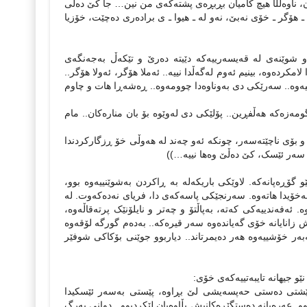
ه‌ن، ناوه‌ڵڵا هیچ کامیان بڕبڕه‌ی پشته‌که‌ی من نین… جا کێ ده‌ڵی
‌ ـ هۆگر ـ خۆی نه‌بێ، نه‌و له‌ ـ هیوا ـ ی براده‌ری ده‌چێت، خۆزیا
و شوێنه‌ی له ‌قه‌یسه‌رییه‌که‌ دێیته‌ ده‌رێ و تێکه‌ڵ به‌جه‌نگه‌ی
امکرده‌وه‌، بینیم ئه‌وم له‌گه‌ڵدا نییه‌.. ئه‌ملا هۆگر، ئه‌ولا هۆگر..
یه‌وه‌.. سه‌رێکی دی به‌وناوه‌دا چوومه‌وه‌.. ڕه‌شه‌ڕا هات و چاوم
ومه‌زه‌که‌ هه‌ڵفڕین.. پۆلێکی دی له‌وێوه‌ بۆ بان مناره‌کان.. مام
 بۆی ناچێته‌سه‌ر، چونکه‌ ئه‌و چه‌ند له‌ هه‌وڵی خۆ ڕزگارکردندا
ه‌ سه‌ر ئێسک، کێ ده‌ڵێ وه‌ها نییه‌…))
ۆڕه‌پانه‌که‌. لاوێکی باریکه‌له‌ به‌ ڕاکردن به‌شوێنییه‌وه‌ بوو،
به‌خۆیدا هاته‌وه‌. سه‌رنجێکی پاسه‌که‌ی دا، فریای نه‌ده‌که‌وت. له
ه‌فه‌ندییه‌کی که‌ته‌، به‌پاڵتۆ و چه‌تر و نایلۆنێک پرته‌قاڵه‌وه‌،
نایانه‌ خۆی گه‌یانده‌وه‌ سه‌ر قیره‌که‌.. به‌ده‌م گورگه‌ لۆقه‌وه‌
‌به‌ر خۆشییه‌وه‌ هه‌ر ده‌یمرتاند.. دیاربوو جوێنی بۆکاکی شوفێر
ێو جیهانه‌ تایبه‌تییه‌که‌ی خۆی:
شتی ده‌ستی حه‌پسه‌یشی لێ بڕاوه‌، پێستی به‌سه‌ر ئێسکیدا
ابوو. عه‌ره‌بانه‌ ده‌ستگێڕه‌کانیش بڵاوه‌یان لێکردبوو.. دوانی به‌رگ