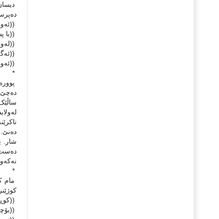
دیسان 
ده‌پرس
((ئه‌وه
((با پش
((له‌و
((ئه‌گه
((ئه‌وه
*
پووره‌ 
ده‌چێ. 
ساڵێک 
له‌ولا
ناکرێنه
ده‌نێ. 
شار. ی
ده‌ست 
نه‌که‌و
*
مام که
کوژێنرا
((کوڕی
((بۆچی