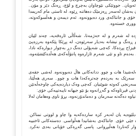
ر ئه‌ویان.. جووتێکی نێوچاوان به‌چرچ و لۆچ، ڕه‌نگ دێز و مۆن..
ه‌شان له‌سه‌ر ڕه‌زمێک ده‌هاتنه‌ ڕێوه‌. له ‌ئاستی مام که‌ریمدا
ه‌ خۆی و جانتاکه‌ی ورد ده‌بوونه‌وه‌. ئه‌م دیمه‌ن و هه‌ڵسوکه‌وته‌،
دووری خسته‌وه‌.
له‌ شه‌رم و‌ له‌ حه‌ژمه‌تا، شه‌ڵاڵی‌‌ ئاره‌قه‌یه‌، چه‌ند لێیان
 ڕه‌نگ و نیشانه‌ به‌دیار سه‌رێوه‌ن، له‌ پڕێکا پێکه‌وه‌ به‌رزه‌پێ
و فیزاح پڕده‌کا، که‌چی شه‌پۆلی ده‌نگ دڕ به‌چوار دیواره‌که‌ نادا،
‌ده‌م تاو و تێی شه‌رم ئازاره‌وه‌ پانتۆڵه‌که‌ی هه‌ڵده‌کێشێته‌وه‌،
له‌شیدا هات و چوو. ددانه‌کانی هاڵ ده‌بوونه‌وه‌. له‌شی جقه‌ی
. سه‌رێک به ‌به‌رده‌م چه‌تره‌که‌دا هات و چوو.. سه‌ری هه‌ڵێنا،
. سه‌رنجی که‌وته‌ شوێنیان. که‌چی وه‌ک دیارده‌یه‌کی چاوخه‌ڵه‌تێن
ی قیرتاوه‌که‌ و گه‌ڕانه‌وه‌ بۆ نێو جیهانه‌ تایبه‌تییه‌کی خۆی:
نیاوه‌ ده‌گه‌نه‌ سه‌رمان و ده‌ماندۆزنه‌وه‌، بڕۆ ناوی وه‌هامان له‌لا
ه‌یه‌ یان له‌به‌ر کزه‌ سارده‌که‌یه‌ وا چاو و لووتی نمناکن.
ه‌ جێی خۆی. جانتاکه‌ی به‌شانیدا هه‌ڵواسی. ده‌سته‌کانی ئاخنییه‌
چوار که‌ناردا هه‌ڵیڕوانی. پاسی گه‌ڕه‌کی خۆیانی به‌دی نه‌کرد.