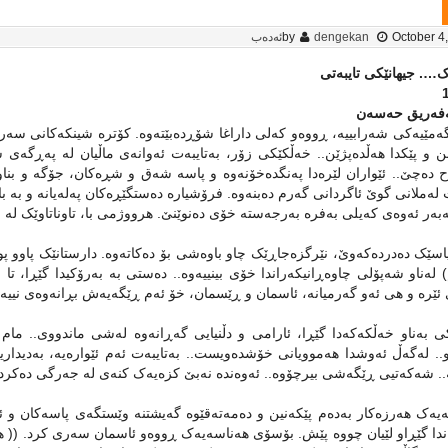
October 4
dengekan
by
ئەدەب
…. جیهانێکی تایبه‌تی
فه‌ریق حه‌سه‌ن
‌مێیه‌کی شه‌رابییه، ڕووه‌و که‌لی داراغا شۆڕده‌بێته‌وه‌. کۆتره‌ شینکه‌کانی سه
 و پێکدا هه‌ڵده‌پژێن.. خه‌ڵکێکی زۆر، به‌تایبه‌ت ئه‌وانه‌ی ماڵیان له‌ په‌ڕگه‌ی ش
اح ده‌چێ.. ئێواران لێره‌دا په‌نگده‌خۆنه‌وه‌ و پاسه‌ شه‌ق و شڕه‌کان، جۆگه‌ و بناوا
ه‌ملانی گوێ ئاگردانی گه‌رم ده‌بنه‌وه‌. فرۆشیاره‌ ده‌ستگێڕه‌کان په‌له‌یانه ‌و به ‌باب
‌به‌ر ئه‌وه‌ی که‌یلی به‌فره‌ به‌رجه‌سته‌ خۆی ده‌نوێنێ. هرووژمی با، تاوناتاوێک له‌
سێک ده‌درده‌که‌وێ، نێرگزه‌جاڕێک چاو باوه‌شی بۆ ده‌کاته‌وه‌. دارستانێک پاوو پووز 
 له‌ناو شه‌پۆلی چاوه‌ڕانیکه‌راندا خۆی بینییه‌وه‌.. ده‌ستی به‌ به‌رۆکیدا گێڕا، تا 
 ئێره‌ و هی ئه‌و گه‌رمیانه‌، ئاسمان و ڕێسمان، خۆ ئه‌م ڕێگه‌یه‌ش بڕانه‌وه‌ی نییه
 به‌ناو خه‌ڵکه‌که‌دا گێڕا، ئارامی و دڵنیایی گه‌ڕانه‌وه‌ له‌شی‌ ماندوو‌ی.. ما
.. له‌گه‌ڵ ئه‌وشدا هه‌موویانی خۆشده‌ویست.. به‌تایبه‌ت ئه‌م ئێواره‌یه‌، به‌د
.. شه‌که‌تیی ڕێگه‌شی بیرچۆوه‌.. ئه‌وه‌نده‌ نه‌بێ کزه‌یه‌ک کنه‌ی له‌ جه‌رگی ده‌کرد
یه‌ک هه‌رزه‌کار به‌ده‌م پێکه‌نین و ده‌مه‌ته‌قێوه‌ گه‌یشتنه‌ وێستگه‌ی پاسه‌کان و ئ
یاندا گێڕاو لێیان چووه‌ پێش. بۆسۆی هه‌ناسه‌یه‌ک ڕووه‌و ئاسمان سه‌ری کرد. (( هه‌