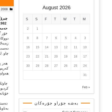
August 2026
, 2008
چیرۆک
S
S
F
T
W
T
M
1982
حه‌مه‌
2
1
خۆر گه
3
4
5
6
7
8
9
دووکانن
زه‌به‌ل
16
15
14
13
12
11
10
ده‌ست ل
چاو. له
23
22
21
20
19
18
17
هه‌ر پا
30
29
28
27
26
25
24
که‌ریم)
هه‌وای
31
چاوێکی
« Feb
کردبوو
خۆیانه‌
بەشە جۆراو جۆرەکان
ده‌سته‌
به‌ناو
بەشە