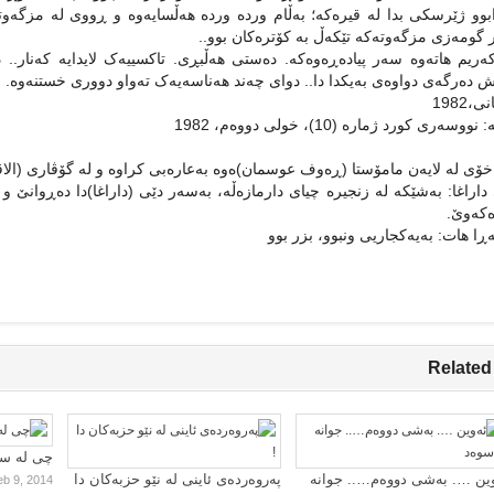
دابوو ژێرسکی بدا له‌ قیره‌که‌؛ به‌ڵام ورده‌ ورده‌ هه‌ڵسایه‌وه‌ و ڕووی له ‌مزگه
 گومه‌زی مزگه‌وته‌که‌ تێکه‌ڵ به‌ کۆتره‌کان بوو..
‌ریم هاته‌وه‌ سه‌ر پیاده‌ڕه‌وه‌که‌. ده‌ستی هه‌ڵبڕی. تاکسییه‌ک لایدایه‌ که‌نار..
 ده‌رگه‌ی دواوه‌ی به‌یکدا دا.. دوای چه‌ند هه‌ناسه‌یه‌ک ته‌واو دووری خستنه‌وه‌.
1982
ووسه‌ری کورد ژماره‌ (10)، خولی دووه‌م، 1982
ی له ‌لایه‌ن مامۆستا (ڕه‌وف عوسمان)ه‌وه‌ به‌عاره‌بی کراوه‌ و له‌ گۆڤاری (الاقلا
اراغا: به‌شێکه‌ له ‌زنجیره‌ چیای دارمازه‌ڵه‌، به‌سه‌ر دێی (داراغا)دا ده‌ڕوانێ و
‌که‌وێ.
ڕا هات: به‌یه‌کجاریی ونبوو، بزر بوو
Related
چی لە سا
ین …. بەشی دووەم….. جوانە
پەروەردەی ئاینی لە نێو حزبەکان دا
eb 9, 2014