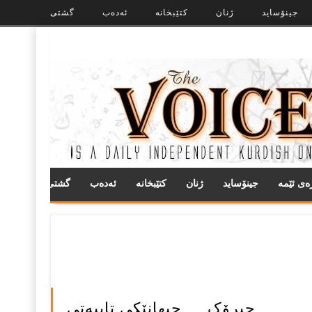
جینۆساید
ژنان
کتێبخانە
ئەدەب
گشتی
ره‌ی ئێمه
جینۆساید
ژنان
کتێبخانە
ئەدەب
گشتی
چیرۆک…. جیهانێکی تایبه‌تی